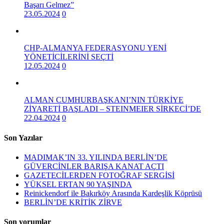
Başarı Gelmez”
23.05.2024
0
CHP-ALMANYA FEDERASYONU YENİ
YÖNETİCİLERİNİ SEÇTİ
12.05.2024
0
ALMAN CUMHURBAŞKANI’NIN TÜRKİYE
ZİYARETİ BAŞLADI – STEINMEIER SİRKECİ’DE
22.04.2024
0
Son Yazılar
MADIMAK’IN 33. YILINDA BERLİN’DE
GÜVERCİNLER BARIŞA KANAT AÇTI
GAZETECİLERDEN FOTOĞRAF SERGİSİ
YÜKSEL ERTAN 90 YAŞINDA
Reinickendorf ile Bakırköy Arasında Kardeşlik Köprüsü
BERLİN’DE KRİTİK ZİRVE
Son yorumlar