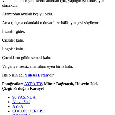
Ve muhtemelen yine kendi adından çok, yaptığın işi konuşuyor
olacaktın.
Aramızdan ayrılalı beş yıl oldu.
Ama çalışma odandaki o duvar bize hâlâ aynı şeyi söylüyor:
İnsanlar gider.
Çizgiler kalır.
Logolar kalır.
Çocukların gülümsemesi kalır.
Ve geriye, sessiz ama silinmeyen bir iz kalır.
İşte o izin adı
Yüksel Ertan
‘dır.
Fotoğraflar:
AYPA.TV
, Münir Bağrıaçık, Hüseyin İşlek
Çizgi: Erdoğan Karayel
90 YAŞINDA
Ali ve Susi
AYPA
ÇOCUK DERGİSİ