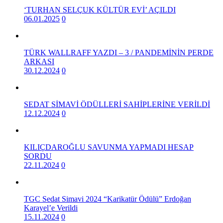
‘TURHAN SELÇUK KÜLTÜR EVİ’ AÇILDI
06.01.2025
0
TÜRK WALLRAFF YAZDI – 3 / PANDEMİNİN PERDE
ARKASI
30.12.2024
0
SEDAT SİMAVİ ÖDÜLLERİ SAHİPLERİNE VERİLDİ
12.12.2024
0
KILIÇDAROĞLU SAVUNMA YAPMADI HESAP
SORDU
22.11.2024
0
TGC Sedat Simavi 2024 “Karikatür Ödülü” Erdoğan
Karayel’e Verildi
15.11.2024
0