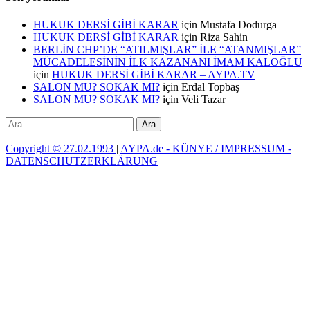
HUKUK DERSİ GİBİ KARAR
için
Mustafa Dodurga
HUKUK DERSİ GİBİ KARAR
için
Riza Sahin
BERLİN CHP’DE “ATILMIŞLAR” İLE “ATANMIŞLAR”
MÜCADELESİNİN İLK KAZANANI İMAM KALOĞLU
için
HUKUK DERSİ GİBİ KARAR – AYPA.TV
SALON MU? SOKAK MI?
için
Erdal Topbaş
SALON MU? SOKAK MI?
için
Veli Tazar
Arama:
Copyright © 27.02.1993
|
AYPA.de - KÜNYE / IMPRESSUM -
DATENSCHUTZERKLÄRUNG