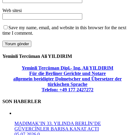
Web sitesi
Save my name, email, and website in this browser for the next
time I comment.
Yeminli Tercüman Ali YILDIRIM
Yeminli Tercüman Dipl.- Ing. Ali YILDIRIM
Für die Berliner Gerichte und Notare
allgemein beeidigter Dolmetscher und Übersetzer der
türkischen Sprache
Telefon: +49 177 2427272
SON HABERLER
MADIMAK’IN 33. YILINDA BERLİN’DE
GÜVERCİNLER BARIŞA KANAT AÇTI
05.07.2026
0