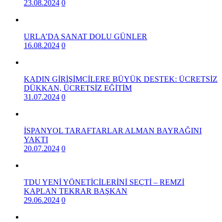
23.08.2024
0
URLA’DA SANAT DOLU GÜNLER
16.08.2024
0
KADIN GİRİŞİMCİLERE BÜYÜK DESTEK: ÜCRETSİZ
DÜKKAN, ÜCRETSİZ EĞİTİM
31.07.2024
0
İSPANYOL TARAFTARLAR ALMAN BAYRAĞINI
YAKTI
20.07.2024
0
TDU YENİ YÖNETİCİLERİNİ SEÇTİ – REMZİ
KAPLAN TEKRAR BAŞKAN
29.06.2024
0