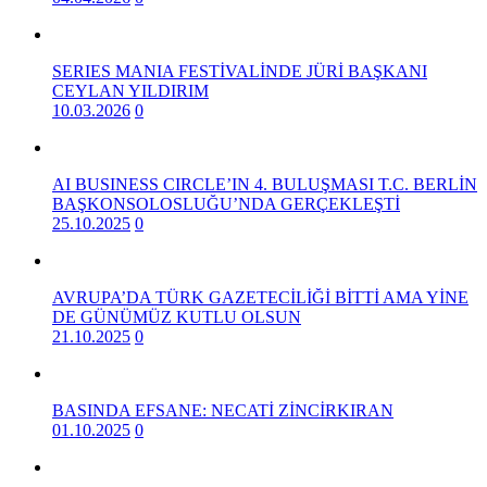
SERIES MANIA FESTİVALİNDE JÜRİ BAŞKANI
CEYLAN YILDIRIM
10.03.2026
0
AI BUSINESS CIRCLE’IN 4. BULUŞMASI T.C. BERLİN
BAŞKONSOLOSLUĞU’NDA GERÇEKLEŞTİ
25.10.2025
0
AVRUPA’DA TÜRK GAZETECİLİĞİ BİTTİ AMA YİNE
DE GÜNÜMÜZ KUTLU OLSUN
21.10.2025
0
BASINDA EFSANE: NECATİ ZİNCİRKIRAN
01.10.2025
0