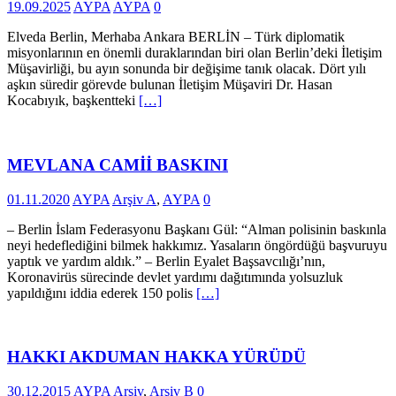
19.09.2025
AYPA
AYPA
0
Elveda Berlin, Merhaba Ankara BERLİN – Türk diplomatik
misyonlarının en önemli duraklarından biri olan Berlin’deki İletişim
Müşavirliği, bu ayın sonunda bir değişime tanık olacak. Dört yılı
aşkın süredir görevde bulunan İletişim Müşaviri Dr. Hasan
Kocabıyık, başkentteki
[…]
MEVLANA CAMİİ BASKINI
01.11.2020
AYPA
Arşiv A
,
AYPA
0
– Berlin İslam Federasyonu Başkanı Gül: “Alman polisinin baskınla
neyi hedeflediğini bilmek hakkımız. Yasaların öngördüğü başvuruyu
yaptık ve yardım aldık.” – Berlin Eyalet Başsavcılığı’nın,
Koronavirüs sürecinde devlet yardımı dağıtımında yolsuzluk
yapıldığını iddia ederek 150 polis
[…]
HAKKI AKDUMAN HAKKA YÜRÜDÜ
30.12.2015
AYPA
Arşiv
,
Arşiv B
0