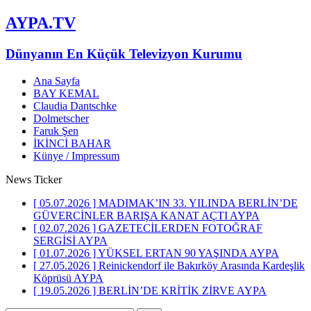
AYPA.TV
Dünyanın En Küçük Televizyon Kurumu
Ana Sayfa
BAY KEMAL
Claudia Dantschke
Dolmetscher
Faruk Şen
İKİNCİ BAHAR
Künye / Impressum
News Ticker
[ 05.07.2026 ]
MADIMAK’IN 33. YILINDA BERLİN’DE
GÜVERCİNLER BARIŞA KANAT AÇTI
AYPA
[ 02.07.2026 ]
GAZETECİLERDEN FOTOĞRAF
SERGİSİ
AYPA
[ 01.07.2026 ]
YÜKSEL ERTAN 90 YAŞINDA
AYPA
[ 27.05.2026 ]
Reinickendorf ile Bakırköy Arasında Kardeşlik
Köprüsü
AYPA
[ 19.05.2026 ]
BERLİN’DE KRİTİK ZİRVE
AYPA