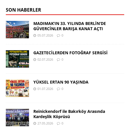
SON HABERLER
MADIMAK’IN 33. YILINDA BERLİN’DE
GÜVERCİNLER BARIŞA KANAT AÇTI
05.07.2026
0
GAZETECİLERDEN FOTOĞRAF SERGİSİ
02.07.2026
0
YÜKSEL ERTAN 90 YAŞINDA
01.07.2026
0
Reinickendorf ile Bakırköy Arasında
Kardeşlik Köprüsü
27.05.2026
0