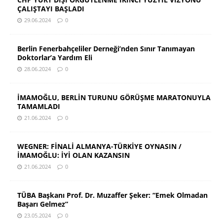
ÇALIŞTAYI BAŞLADI
29.06.2024
0
Berlin Fenerbahçeliler Derneği’nden Sınır Tanımayan
Doktorlar’a Yardım Eli
28.06.2024
0
İMAMOĞLU, BERLİN TURUNU GÖRÜŞME MARATONUYLA
TAMAMLADI
21.06.2024
0
WEGNER: FİNALİ ALMANYA-TÜRKİYE OYNASIN /
İMAMOĞLU: İYİ OLAN KAZANSIN
21.06.2024
0
TÜBA Başkanı Prof. Dr. Muzaffer Şeker: “Emek Olmadan
Başarı Gelmez”
23.05.2024
0