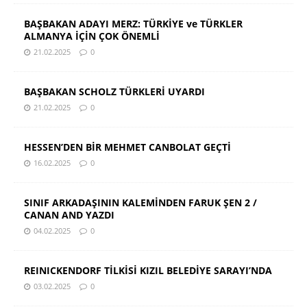
BAŞBAKAN ADAYI MERZ: TÜRKİYE ve TÜRKLER
ALMANYA İÇİN ÇOK ÖNEMLİ
21.02.2025
0
BAŞBAKAN SCHOLZ TÜRKLERİ UYARDI
21.02.2025
0
HESSEN’DEN BİR MEHMET CANBOLAT GEÇTİ
16.02.2025
0
SINIF ARKADAŞININ KALEMİNDEN FARUK ŞEN 2 /
CANAN AND YAZDI
04.02.2025
0
REINICKENDORF TİLKİSİ KIZIL BELEDİYE SARAYI’NDA
03.02.2025
0