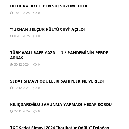
DİLEK KALAYCI “BEN SUÇSUZUM” DEDİ
16.01.2025
0
‘TURHAN SELÇUK KÜLTÜR EVİ’ AÇILDI
06.01.2025
0
TÜRK WALLRAFF YAZDI – 3 / PANDEMİNİN PERDE
ARKASI
30.12.2024
0
SEDAT SİMAVİ ÖDÜLLERİ SAHİPLERİNE VERİLDİ
12.12.2024
0
KILIÇDAROĞLU SAVUNMA YAPMADI HESAP SORDU
22.11.2024
0
TGC Sedat Simavi 2024 “Karikatür Ödülü” Erdoğan