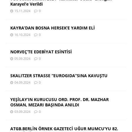
Karayel’e Verildi
15.11.2024
0
KAYRA’DAN BOSNA HERSEK’E YARDIM ELİ
16.10.2024
0
NORVEÇ’TE EDEBİYAT ESİNTİSİ
05.09.2024
0
SKALITZER STRASSE “EUROGIDA”SINA KAVUŞTU
04.09.2024
0
YEŞİLAY’IN KURUCUSU ORD. PROF. DR. MAZHAR
OSMAN, MEZARI BAŞINDA ANILDI
03.09.2024
0
ATGB.BERLİN ÖRNEK GAZETECİ UĞUR MUMCU’YU 82.