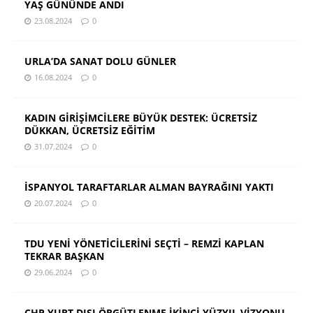
YAŞ GÜNÜNDE ANDI
23.08.2024
0
URLA’DA SANAT DOLU GÜNLER
16.08.2024
0
KADIN GİRİŞİMCİLERE BÜYÜK DESTEK: ÜCRETSİZ
DÜKKAN, ÜCRETSİZ EĞİTİM
31.07.2024
0
İSPANYOL TARAFTARLAR ALMAN BAYRAĞINI YAKTI
20.07.2024
0
TDU YENİ YÖNETİCİLERİNİ SEÇTİ – REMZİ KAPLAN
TEKRAR BAŞKAN
29.06.2024
0
CHP YURT DIŞI ÖRGÜTLENME İKİNCİ YÜZYIL VİZYONU