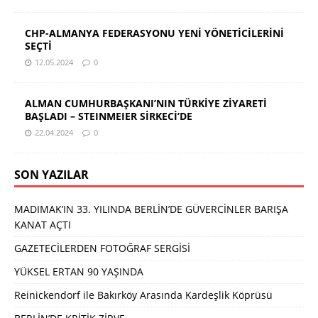
CHP-ALMANYA FEDERASYONU YENİ YÖNETİCİLERİNİ
SEÇTİ
12.05.2024
0
ALMAN CUMHURBAŞKANI’NIN TÜRKİYE ZİYARETİ
BAŞLADI – STEINMEIER SİRKECİ’DE
22.04.2024
0
SON YAZILAR
MADIMAK’IN 33. YILINDA BERLİN’DE GÜVERCİNLER BARIŞA
KANAT AÇTI
GAZETECİLERDEN FOTOĞRAF SERGİSİ
YÜKSEL ERTAN 90 YAŞINDA
Reinickendorf ile Bakırköy Arasında Kardeşlik Köprüsü