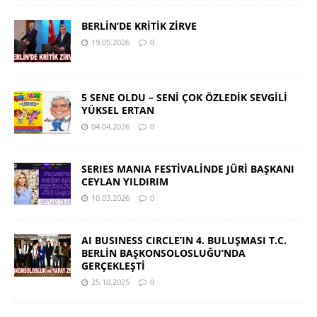
BERLİN’DE KRİTİK ZİRVE
19.05.2026
0
5 SENE OLDU – SENİ ÇOK ÖZLEDİK SEVGİLİ
YÜKSEL ERTAN
04.04.2026
0
SERIES MANIA FESTİVALİNDE JÜRİ BAŞKANI
CEYLAN YILDIRIM
10.03.2026
0
AI BUSINESS CIRCLE’IN 4. BULUŞMASI T.C.
BERLİN BAŞKONSOLOSLUĞU’NDA
GERÇEKLEŞTİ
25.10.2025
0