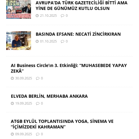
AVRUPA’DA TÜRK GAZETECİLİĞİ BİTTİ AMA
YİNE DE GÜNÜMÜZ KUTLU OLSUN
21.10.2025
0
BASINDA EFSANE: NECATİ ZİNCİRKIRAN
01.10.2025
0
AI Business Circle’ın 3. Etkinliği: “MUHASEBEDE YAPAY
ZEKÂ”
30.09.2025
0
ELVEDA BERLİN, MERHABA ANKARA
19.09.2025
0
ATGB EYLÜL TOPLANTISINDA YOGA, SİNEMA VE
“İÇİMİZDEKİ KAHRAMAN”
09.09.2025
0