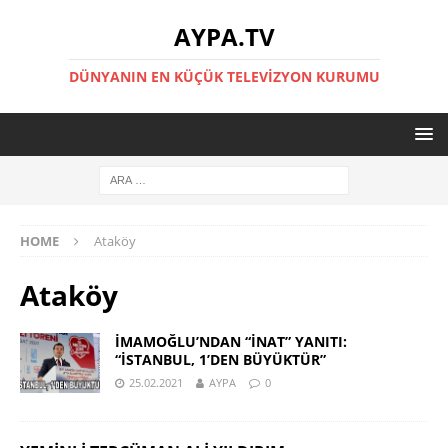
AYPA.TV
DÜNYANIN EN KÜÇÜK TELEVIZYON KURUMU
HOME
Ataköy
Ataköy
İMAMOĞLU’NDAN “İNAT” YANITI:
“İSTANBUL, 1’DEN BÜYÜKTÜR”
25.02.2021
AYPA
0