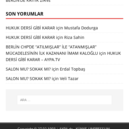
BERLİN’DE KRİTİK ZİRVE
SON YORUMLAR
HUKUK DERSİ GİBİ KARAR
için
Mustafa Dodurga
HUKUK DERSİ GİBİ KARAR
için
Riza Sahin
BERLİN CHP’DE “ATILMIŞLAR” İLE “ATANMIŞLAR”
MÜCADELESİNİN İLK KAZANANI İMAM KALOĞLU
için
HUKUK
DERSİ GİBİ KARAR – AYPA.TV
SALON MU? SOKAK MI?
için
Erdal Topbaş
SALON MU? SOKAK MI?
için
Veli Tazar
Copyright © 27.02.1993
|
AYPA.de - KÜNYE / IMPRESSUM -