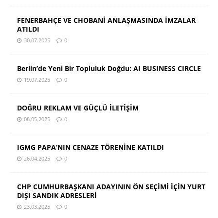
FENERBAHÇE VE CHOBANİ ANLAŞMASINDA İMZALAR
ATILDI
30.07.2025
0
Berlin’de Yeni Bir Topluluk Doğdu: AI BUSINESS CIRCLE
19.07.2025
0
DOĞRU REKLAM VE GÜÇLÜ İLETİŞİM
08.05.2025
0
IGMG PAPA’NIN CENAZE TÖRENİNE KATILDI
26.04.2025
0
CHP CUMHURBAŞKANI ADAYININ ÖN SEÇİMİ İÇİN YURT
DIŞI SANDIK ADRESLERİ
23.03.2025
0