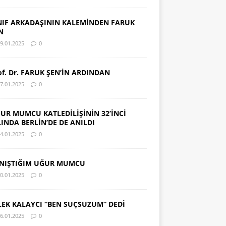
NIF ARKADAŞININ KALEMİNDEN FARUK
N
9.01.2025
0
of. Dr. FARUK ŞEN’İN ARDINDAN
7.01.2025
0
UR MUMCU KATLEDİLİŞİNİN 32’İNCİ
LINDA BERLİN’DE DE ANILDI
4.01.2025
0
NIŞTIĞIM UĞUR MUMCU
0.01.2025
0
LEK KALAYCI “BEN SUÇSUZUM” DEDİ
6.01.2025
0