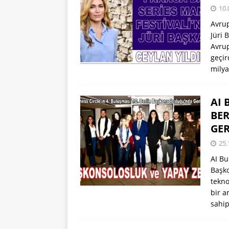
10.
Avrup
Jüri 
Avrup
geçir
milya
AI 
BE
GER
25.
AI Bu
Başko
tekno
bir a
sahip