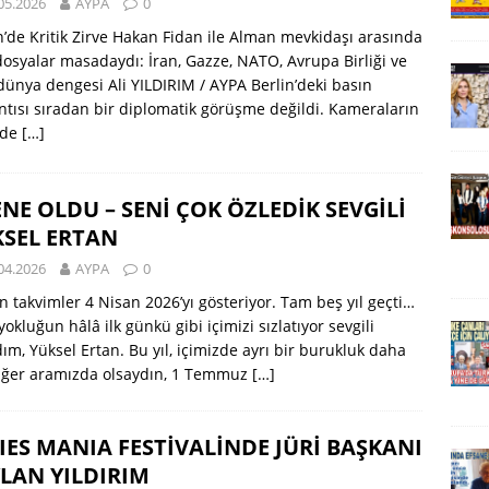
05.2026
AYPA
0
n’de Kritik Zirve Hakan Fidan ile Alman mevkidaşı arasında
dosyalar masadaydı: İran, Gazze, NATO, Avrupa Birliği ve
dünya dengesi Ali YILDIRIM / AYPA Berlin’deki basın
ntısı sıradan bir diplomatik görüşme değildi. Kameraların
nde
[…]
ENE OLDU – SENİ ÇOK ÖZLEDİK SEVGİLİ
SEL ERTAN
04.2026
AYPA
0
 takvimler 4 Nisan 2026’yı gösteriyor. Tam beş yıl geçti…
okluğun hâlâ ilk günkü gibi içimizi sızlatıyor sevgili
ım, Yüksel Ertan. Bu yıl, içimizde ayrı bir burukluk daha
 Eğer aramızda olsaydın, 1 Temmuz
[…]
IES MANIA FESTİVALİNDE JÜRİ BAŞKANI
LAN YILDIRIM