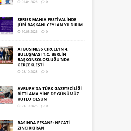
04.04.2026
0
SERIES MANIA FESTİVALİNDE
JÜRİ BAŞKANI CEYLAN YILDIRIM
10.03.2026
0
AI BUSINESS CIRCLE’IN 4.
BULUŞMASI T.C. BERLİN
BAŞKONSOLOSLUĞU’NDA
GERÇEKLEŞTİ
25.10.2025
0
AVRUPA’DA TÜRK GAZETECİLİĞİ
BİTTİ AMA YİNE DE GÜNÜMÜZ
KUTLU OLSUN
21.10.2025
0
BASINDA EFSANE: NECATİ
ZİNCİRKIRAN