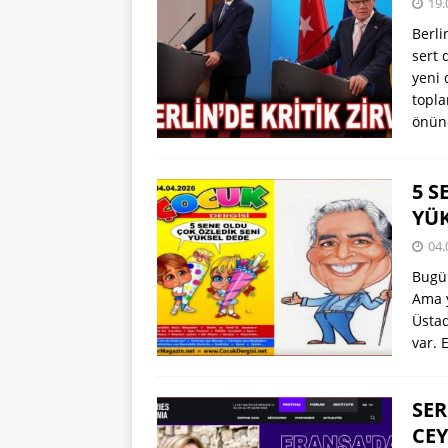
19.
Berli
sert 
yeni 
topla
önü
5 S
YÜK
04.
Bugün
Ama y
Üstad
var.
SER
CEY