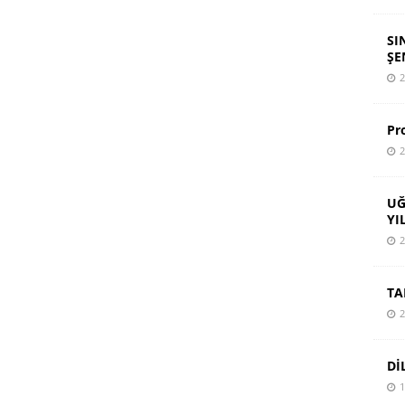
SI
ŞE
2
Pr
2
UĞ
YI
2
TA
2
Dİ
1