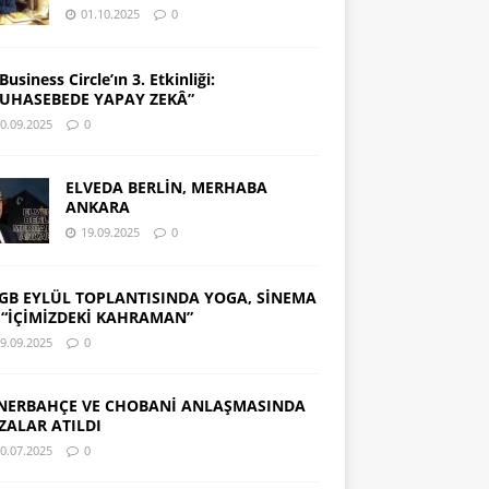
01.10.2025
0
Business Circle’ın 3. Etkinliği:
UHASEBEDE YAPAY ZEKÂ”
0.09.2025
0
ELVEDA BERLİN, MERHABA
ANKARA
19.09.2025
0
GB EYLÜL TOPLANTISINDA YOGA, SİNEMA
 “İÇİMİZDEKİ KAHRAMAN”
9.09.2025
0
NERBAHÇE VE CHOBANİ ANLAŞMASINDA
ZALAR ATILDI
0.07.2025
0