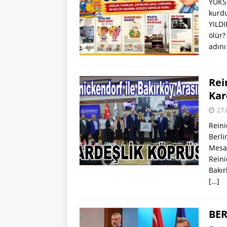
YÜKSE
kurdu
YILDI
ölür?
adın
Rei
Kar
27.
Reini
Berli
Mesaj
Reini
Bakır
[…]
BER