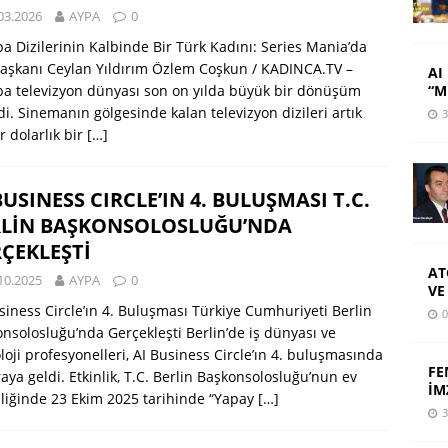
03.2026
AYPA
0
a Dizilerinin Kalbinde Bir Türk Kadını: Series Mania’da
Başkanı Ceylan Yıldırım Özlem Coşkun / KADINCA.TV –
AI 
“M
a televizyon dünyası son on yılda büyük bir dönüşüm
di. Sinemanın gölgesinde kalan televizyon dizileri artık
3
r dolarlık bir
[…]
BUSINESS CIRCLE’IN 4. BULUŞMASI T.C.
RLİN BAŞKONSOLOSLUĞU’NDA
ÇEKLEŞTİ
AT
10.2025
AYPA
0
VE
siness Circle’ın 4. Buluşması Türkiye Cumhuriyeti Berlin
0
nsolosluğu’nda Gerçekleşti Berlin’de iş dünyası ve
loji profesyonelleri, AI Business Circle’ın 4. buluşmasında
FE
raya geldi. Etkinlik, T.C. Berlin Başkonsolosluğu’nun ev
İM
liğinde 23 Ekim 2025 tarihinde “Yapay
[…]
3