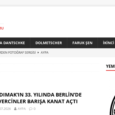
MU
A DANTSCHKE
DOLMETSCHER
FARUK ŞEN
İKİNC
RDEN FOTOĞRAF SERGİSİ
AYPA
AN 90 YAŞINDA
AYPA
YEM
f ile Bakırköy Arasında Kardeşlik Köprüsü
AYPA
İTİK ZİRVE
AYPA
33. YILINDA BERLİN’DE GÜVERCİNLER BARIŞA KANAT AÇTI
IMAK’IN 33. YILINDA BERLİN’DE
ERCİNLER BARIŞA KANAT AÇTI
07.2026
AYPA
0