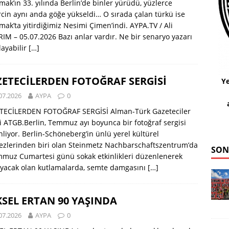
ak’ın 33. yılında Berlin’de binler yürüdü, yüzlerce
cin aynı anda göğe yükseldi… O sırada çalan türkü ise
ak’ta yitirdiğimiz Nesimi Çimen’indi. AYPA.TV / Ali
RIM – 05.07.2026 Bazı anlar vardır. Ne bir senaryo yazarı
layabilir
[…]
ETECİLERDEN FOTOĞRAF SERGİSİ
Ye
07.2026
AYPA
0
TECİLERDEN FOTOĞRAF SERGİSİ Alman-Türk Gazeteciler
ği ATGB.Berlin, Temmuz ayı boyunca bir fotoğraf sergisi
liyor. Berlin-Schöneberg’in ünlü yerel kültürel
zlerinden biri olan Steinmetz Nachbarschaftszentrum’da
SON
muz Cumartesi günü sokak etkinlikleri düzenlenerek
ayacak olan kutlamalarda, semte damgasını
[…]
SEL ERTAN 90 YAŞINDA
07.2026
AYPA
0