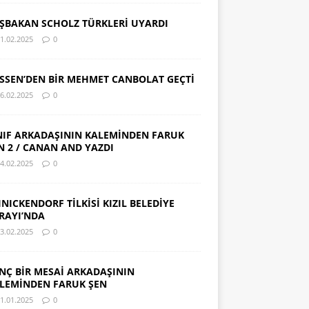
ŞBAKAN SCHOLZ TÜRKLERİ UYARDI
1.02.2025
0
SSEN’DEN BİR MEHMET CANBOLAT GEÇTİ
6.02.2025
0
NIF ARKADAŞININ KALEMİNDEN FARUK
N 2 / CANAN AND YAZDI
4.02.2025
0
INICKENDORF TİLKİSİ KIZIL BELEDİYE
RAYI’NDA
3.02.2025
0
NÇ BİR MESAİ ARKADAŞININ
LEMİNDEN FARUK ŞEN
1.01.2025
0