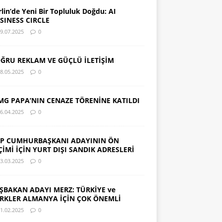
rlin’de Yeni Bir Topluluk Doğdu: AI
SINESS CIRCLE
9.07.2025
0
ĞRU REKLAM VE GÜÇLÜ İLETİŞİM
8.05.2025
0
MG PAPA’NIN CENAZE TÖRENİNE KATILDI
6.04.2025
0
P CUMHURBAŞKANI ADAYININ ÖN
ÇİMİ İÇİN YURT DIŞI SANDIK ADRESLERİ
3.03.2025
0
ŞBAKAN ADAYI MERZ: TÜRKİYE ve
RKLER ALMANYA İÇİN ÇOK ÖNEMLİ
1.02.2025
0