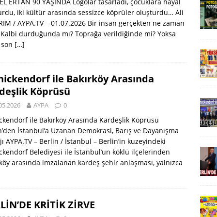
L ERTAN 90 YAŞINDA Logolar tasarladı, çocuklara hayal
rdu, iki kültür arasında sessizce köprüler oluşturdu… Ali
RIM / AYPA.TV – 01.07.2026 Bir insan gerçekten ne zaman
 Kalbi durduğunda mı? Toprağa verildiğinde mi? Yoksa
ı son
[…]
nickendorf ile Bakırköy Arasında
deşlik Köprüsü
05.2026
AYPA
0
ckendorf ile Bakırköy Arasında Kardeşlik Köprüsü
n’den İstanbul’a Uzanan Demokrasi, Barış ve Dayanışma
ı AYPA.TV – Berlin / İstanbul – Berlin’in kuzeyindeki
ckendorf Belediyesi ile İstanbul’un köklü ilçelerinden
köy arasında imzalanan kardeş şehir anlaşması, yalnızca
LİN’DE KRİTİK ZİRVE