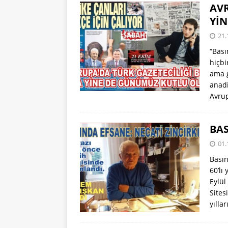
AVR
Yİ
21.
“Bası
hiçbi
ama g
anadi
Avrup
BAS
01.
Basın
60’lı
Eylül
Sites
yılla