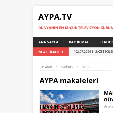
AYPA.TV
DÜNYANIN EN KÜÇÜK TELEVIZYON KURU
ANA SAYFA
BAY KEMAL
CLAUDI
[ 02.07.2026 ]
GAZETECİLE
NEWS TICKER
[ 01.07.2026 ]
YÜKSEL ERT
HOME
Authors
AYPA
[ 27.05.2026 ]
Reinickendor
[ 19.05.2026 ]
BERLİN’DE KR
AYPA
makaleleri
[ 05.07.2026 ]
MADIMAK’IN 
MAD
AYPA
GÜV
05.