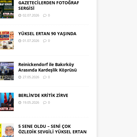
GAZETECİLERDEN FOTOĞRAF
SERGİSİ
02.07.2026
0
YÜKSEL ERTAN 90 YAŞINDA
01.07.2026
0
Reinickendorf ile Bakırköy
Arasında Kardeşlik Köprüsü
27.05.2026
0
BERLİN’DE KRİTİK ZİRVE
19.05.2026
0
5 SENE OLDU – SENİ ÇOK
ÖZLEDİK SEVGİLİ YÜKSEL ERTAN