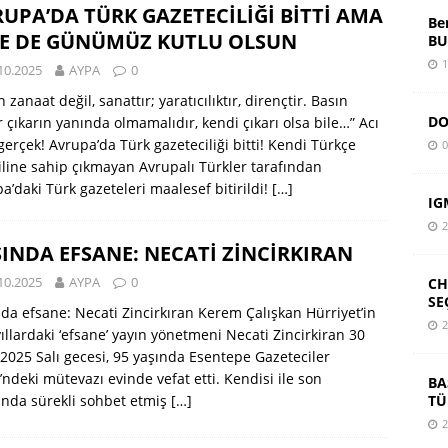
UPA’DA TÜRK GAZETECİLİĞİ BİTTİ AMA
Be
NE DE GÜNÜMÜZ KUTLU OLSUN
BU
1
10.2025
AYPA
0
n zanaat değil, sanattır; yaratıcılıktır, dirençtir. Basın
DO
r çıkarın yanında olmamalıdır, kendi çıkarı olsa bile…” Acı
erçek! Avrupa’da Türk gazeteciliği bitti! Kendi Türkçe
0
line sahip çıkmayan Avrupalı Türkler tarafından
a’daki Türk gazeteleri maalesef bitirildi!
[…]
IG
2
INDA EFSANE: NECATİ ZİNCİRKIRAN
10.2025
AYPA
0
CH
SE
da efsane: Necati Zincirkıran Kerem Çalışkan Hürriyet’in
2
 yıllardaki ‘efsane’ yayın yönetmeni Necati Zincirkiran 30
 2025 Salı gecesi, 95 yaşında Esentepe Gazeteciler
i’ndeki mütevazı evinde vefat etti. Kendisi ile son
BA
TÜ
rında sürekli sohbet etmiş
[…]
2