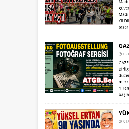
Madım
güver
Madım
YILDI
tasar
GAZ
02.
GAZE
Birli
düzen
merke
4 Tem
başl
YÜK
01.