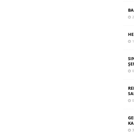
BA
2
HE
1
SI
ŞE
0
RE
SA
0
GE
KA
3