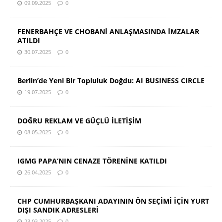
09.09.2025
0
FENERBAHÇE VE CHOBANİ ANLAŞMASINDA İMZALAR
ATILDI
30.07.2025
0
Berlin’de Yeni Bir Topluluk Doğdu: AI BUSINESS CIRCLE
19.07.2025
0
DOĞRU REKLAM VE GÜÇLÜ İLETİŞİM
08.05.2025
0
IGMG PAPA’NIN CENAZE TÖRENİNE KATILDI
26.04.2025
0
CHP CUMHURBAŞKANI ADAYININ ÖN SEÇİMİ İÇİN YURT
DIŞI SANDIK ADRESLERİ
23.03.2025
0