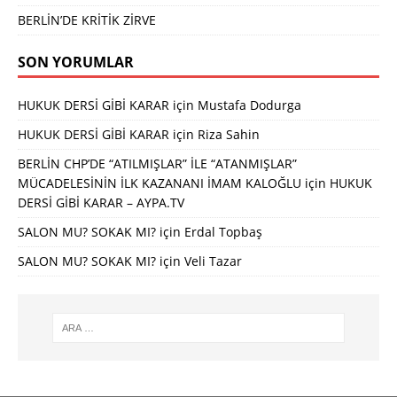
BERLİN’DE KRİTİK ZİRVE
SON YORUMLAR
HUKUK DERSİ GİBİ KARAR
için
Mustafa Dodurga
HUKUK DERSİ GİBİ KARAR
için
Riza Sahin
BERLİN CHP’DE “ATILMIŞLAR” İLE “ATANMIŞLAR”
MÜCADELESİNİN İLK KAZANANI İMAM KALOĞLU
için
HUKUK
DERSİ GİBİ KARAR – AYPA.TV
SALON MU? SOKAK MI?
için
Erdal Topbaş
SALON MU? SOKAK MI?
için
Veli Tazar