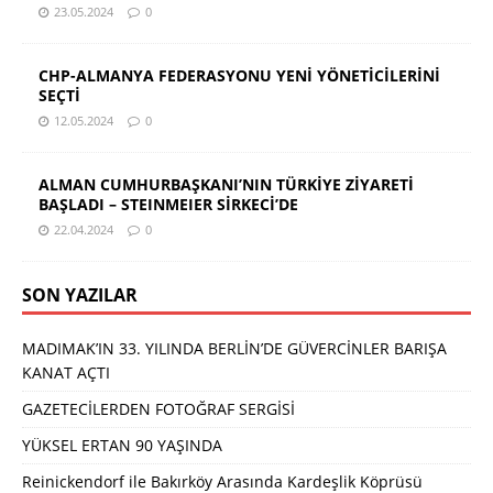
23.05.2024
0
CHP-ALMANYA FEDERASYONU YENİ YÖNETİCİLERİNİ
SEÇTİ
12.05.2024
0
ALMAN CUMHURBAŞKANI’NIN TÜRKİYE ZİYARETİ
BAŞLADI – STEINMEIER SİRKECİ’DE
22.04.2024
0
SON YAZILAR
MADIMAK’IN 33. YILINDA BERLİN’DE GÜVERCİNLER BARIŞA
KANAT AÇTI
GAZETECİLERDEN FOTOĞRAF SERGİSİ
YÜKSEL ERTAN 90 YAŞINDA
Reinickendorf ile Bakırköy Arasında Kardeşlik Köprüsü