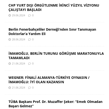
CHP YURT DIŞI ÖRGÜTLENME İKİNCİ YÜZYIL VİZYONU
ÇALIŞTAYI BAŞLADI
29.06.2024
0
Berlin Fenerbahçeliler Derneği’nden Sınır Tanımayan
Doktorlar’a Yardım Eli
28.06.2024
0
İMAMOĞLU, BERLİN TURUNU GÖRÜŞME MARATONUYLA
TAMAMLADI
21.06.2024
0
WEGNER: FİNALİ ALMANYA-TÜRKİYE OYNASIN /
İMAMOĞLU: İYİ OLAN KAZANSIN
21.06.2024
0
TÜBA Başkanı Prof. Dr. Muzaffer Şeker: “Emek Olmadan
Başarı Gelmez”