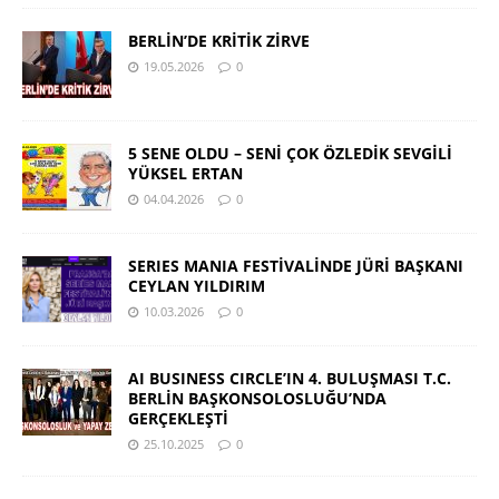
BERLİN’DE KRİTİK ZİRVE
19.05.2026
0
5 SENE OLDU – SENİ ÇOK ÖZLEDİK SEVGİLİ
YÜKSEL ERTAN
04.04.2026
0
SERIES MANIA FESTİVALİNDE JÜRİ BAŞKANI
CEYLAN YILDIRIM
10.03.2026
0
AI BUSINESS CIRCLE’IN 4. BULUŞMASI T.C.
BERLİN BAŞKONSOLOSLUĞU’NDA
GERÇEKLEŞTİ
25.10.2025
0