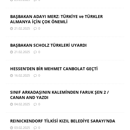
BAŞBAKAN ADAYI MERZ: TÜRKİYE ve TÜRKLER
ALMANYA İÇİN ÇOK ÖNEMLİ
21.02.2025
0
BAŞBAKAN SCHOLZ TÜRKLERİ UYARDI
21.02.2025
0
HESSEN’DEN BİR MEHMET CANBOLAT GEÇTİ
16.02.2025
0
SINIF ARKADAŞININ KALEMİNDEN FARUK ŞEN 2 /
CANAN AND YAZDI
04.02.2025
0
REINICKENDORF TİLKİSİ KIZIL BELEDİYE SARAYI’NDA
03.02.2025
0