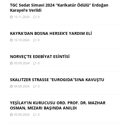
TGC Sedat Simavi 2024 “Karikatür Ödülü” Erdoğan
Karayel’e Verildi
15.11.2024
0
KAYRA’DAN BOSNA HERSEK’E YARDIM ELİ
16.10.2024
0
NORVEÇ’TE EDEBİYAT ESİNTİSİ
05.09.2024
0
SKALITZER STRASSE “EUROGIDA”SINA KAVUŞTU
04.09.2024
0
YEŞİLAY’IN KURUCUSU ORD. PROF. DR. MAZHAR
OSMAN, MEZARI BAŞINDA ANILDI
03.09.2024
0