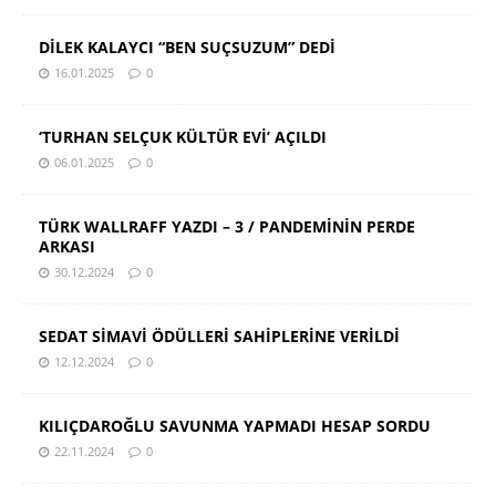
DİLEK KALAYCI “BEN SUÇSUZUM” DEDİ
16.01.2025
0
‘TURHAN SELÇUK KÜLTÜR EVİ’ AÇILDI
06.01.2025
0
TÜRK WALLRAFF YAZDI – 3 / PANDEMİNİN PERDE
ARKASI
30.12.2024
0
SEDAT SİMAVİ ÖDÜLLERİ SAHİPLERİNE VERİLDİ
12.12.2024
0
KILIÇDAROĞLU SAVUNMA YAPMADI HESAP SORDU
22.11.2024
0