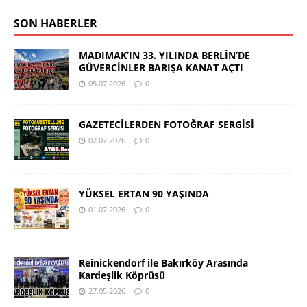
SON HABERLER
MADIMAK’IN 33. YILINDA BERLİN’DE
GÜVERCİNLER BARIŞA KANAT AÇTI
05.07.2026
0
GAZETECİLERDEN FOTOĞRAF SERGİSİ
02.07.2026
0
YÜKSEL ERTAN 90 YAŞINDA
01.07.2026
0
Reinickendorf ile Bakırköy Arasında
Kardeşlik Köprüsü
27.05.2026
0