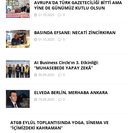
AVRUPA’DA TÜRK GAZETECİLİĞİ BİTTİ AMA
YİNE DE GÜNÜMÜZ KUTLU OLSUN
21.10.2025
0
BASINDA EFSANE: NECATİ ZİNCİRKIRAN
01.10.2025
0
AI Business Circle’ın 3. Etkinliği:
“MUHASEBEDE YAPAY ZEKÂ”
30.09.2025
0
ELVEDA BERLİN, MERHABA ANKARA
19.09.2025
0
ATGB EYLÜL TOPLANTISINDA YOGA, SİNEMA VE
“İÇİMİZDEKİ KAHRAMAN”