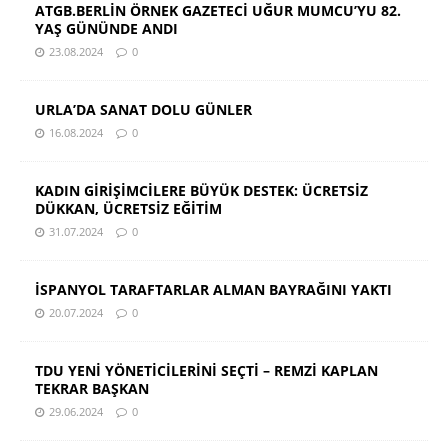
ATGB.BERLİN ÖRNEK GAZETECİ UĞUR MUMCU’YU 82.
YAŞ GÜNÜNDE ANDI
23.08.2024
0
URLA’DA SANAT DOLU GÜNLER
16.08.2024
0
KADIN GİRİŞİMCİLERE BÜYÜK DESTEK: ÜCRETSİZ
DÜKKAN, ÜCRETSİZ EĞİTİM
31.07.2024
0
İSPANYOL TARAFTARLAR ALMAN BAYRAĞINI YAKTI
20.07.2024
0
TDU YENİ YÖNETİCİLERİNİ SEÇTİ – REMZİ KAPLAN
TEKRAR BAŞKAN
29.06.2024
0