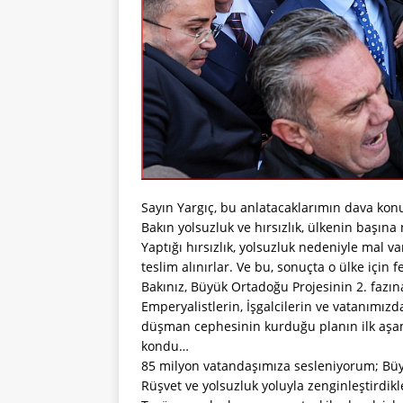
Sayın Yargıç, bu anlatacaklarımın dava konu
Bakın yolsuzluk ve hırsızlık, ülkenin başına 
Yaptığı hırsızlık, yolsuzluk nedeniyle mal 
teslim alınırlar. Ve bu, sonuçta o ülke için f
Bakınız, Büyük Ortadoğu Projesinin 2. fazına
Emperyalistlerin, İşgalcilerin ve vatanımız
düşman cephesinin kurduğu planın ilk aşa
kondu…
85 milyon vatandaşımıza sesleniyorum; Büy
Rüşvet ve yolsuzluk yoluyla zenginleştirdikle