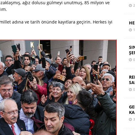
uzaklaşmış, ağız dolusu gülmeyi unutmuş, 85 milyon ve
2
dım.
illet adına ve tarih önünde kayıtlara geçirin. Herkes iyi
HE
1
SI
ŞE
0
RE
SA
0
GE
KA
3