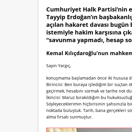
Cumhuriyet Halk Partisi’nin 
Tayyip Erdoğan’ın başbakanlığ
açılan hakaret davası bugün ba
istemiyle hakim karşısına çık
“savunma yapmadı, hesap so
Kemal Kılıçdaroğlu’nun mahkem
Sayın Yargıç,
konuşmama başlamadan önce iki hususa di
Birincisi: Ben buraya işlediğim bir suçtan ö
geçirmek, hesabını sormak ve tarihe not dü
İkincisi: Maruz bırakıldığım bu hukuksuzlu
Söyleyeceklerimin hiçbirisinin şahsınızla bir 
noktada buluştuk. Tarih, bana gerçekleri söy
alma fırsatı sunmuştur.