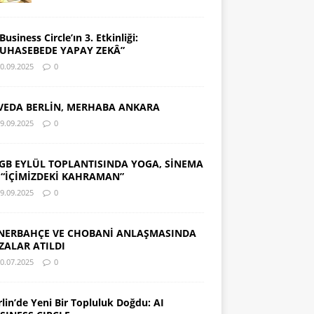
Business Circle’ın 3. Etkinliği:
UHASEBEDE YAPAY ZEKÂ”
0.09.2025
0
VEDA BERLİN, MERHABA ANKARA
9.09.2025
0
GB EYLÜL TOPLANTISINDA YOGA, SİNEMA
 “İÇİMİZDEKİ KAHRAMAN”
9.09.2025
0
NERBAHÇE VE CHOBANİ ANLAŞMASINDA
ZALAR ATILDI
0.07.2025
0
rlin’de Yeni Bir Topluluk Doğdu: AI