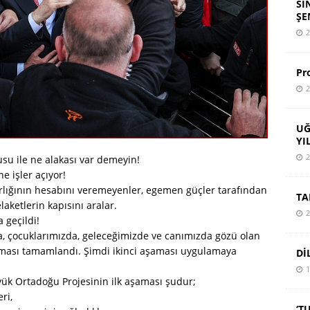
SI
ŞE
2
Pr
2
UĞ
YI
2
su ile ne alakası var demeyin!
ne işler açıyor!
varlığının hesabını veremeyenler, egemen güçler tarafından
TA
elaketlerin kapısını aralar.
2
 geçildi!
da, çocuklarımızda, geleceğimizde ve canımızda gözü olan
ması tamamlandı. Şimdi ikinci aşaması uygulamaya
Dİ
1
ük Ortadoğu Projesinin ilk aşaması şudur;
ri,
‘T