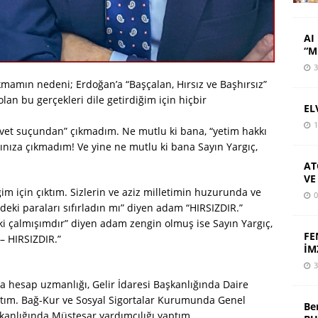
AI 
“M
3
mamın nedeni; Erdoğan’a “Başçalan, Hırsız ve Başhırsız”
lan bu gerçekleri dile getirdiğim için hiçbir
EL
.
1
vet suçundan” çıkmadım. Ne mutlu ki bana, “yetim hakkı
şınıza çıkmadım! Ve yine ne mutlu ki bana Sayın Yargıç,
AT
VE
ğim için çıktım. Sizlerin ve aziz milletimin huzurunda ve
0
eki paraları sıfırladın mı” diyen adam “HIRSIZDIR.”
ki çalmışımdır” diyen adam zengin olmuş ise Sayın Yargıç,
FE
 HIRSIZDIR.”
İM
3
a hesap uzmanlığı, Gelir İdaresi Başkanlığında Daire
ptım. Bağ-Kur ve Sosyal Sigortalar Kurumunda Genel
Be
kanlığında Müsteşar yardımcılığı yaptım.