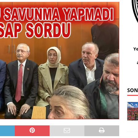
Ye
SON