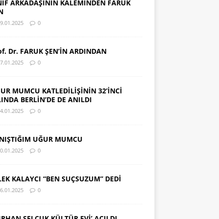
NIF ARKADAŞININ KALEMİNDEN FARUK
N
9.01.2025
0
of. Dr. FARUK ŞEN’İN ARDINDAN
7.01.2025
0
UR MUMCU KATLEDİLİŞİNİN 32’İNCİ
LINDA BERLİN’DE DE ANILDI
4.01.2025
0
NIŞTIĞIM UĞUR MUMCU
0.01.2025
0
LEK KALAYCI “BEN SUÇSUZUM” DEDİ
6.01.2025
0
URHAN SELÇUK KÜLTÜR EVİ’ AÇILDI