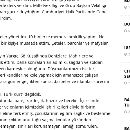
BU
e ders verdim. Milletvekilliği ve Grup Başkan Vekilliği
1
man gurur duyduğum Cumhuriyet Halk Partisinde Genel
tirdim.
DO
0
eler yönettim. 10 binlerce memura amirlik yaptım. Ne
 bir kişiye müsaade ettim. Çeteler, baronlar ve mafyalar
IG
2
yın Yargıç. 68 Kuşağında Denizlere, Mahirlere ve
lık ettim. Daha sonraları anladım ki, sağdan ve soldan
üyen kardeşler olduğunu. Düşmanlarımızın ise tek
CH
leri kendilerine köle yapmak için amansızca çalışan
SE
ara günler geçtikten sonra, darbeler ve idamlar sürecini
2
i, Türk-Kürt” değildik.
BA
tanda, barış, kardeşlik, huzur ve bereket İçerisinde
TÜ
e onların içimizdeki işbirlikçileri eliyle birbirini
2
 eline terk etmiş, çocuklarının eğitim-sağlık ve beslenme
nyanın çoktan unuttuğu saçma konular yüzünden
dilemeyen, sınırları korunamayan, emeği sömürülen,
BA