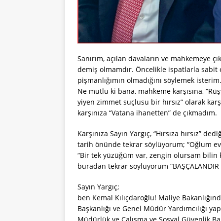
Sanırım, açılan davaların ve mahkemeye çık
demiş olmamdır. Öncelikle ispatlarla sabit o
pişmanlığımın olmadığını söylemek isterim
Ne mutlu ki bana, mahkeme karşısına, “Rüş
yiyen zimmet suçlusu bir hırsız” olarak kar
karşınıza “Vatana ihanetten” de çıkmadım.
Karşınıza Sayın Yargıç, “Hırsıza hırsız” dedi
tarih önünde tekrar söylüyorum; “Oğlum evd
“Bir tek yüzüğüm var, zengin olursam bilin 
buradan tekrar söylüyorum “BAŞÇALANDIR –
Sayın Yargıç;
ben Kemal Kılıçdaroğlu! Maliye Bakanlığınd
Başkanlığı ve Genel Müdür Yardımcılığı ya
Müdürlük ve Çalışma ve Sosyal Güvenlik Ba