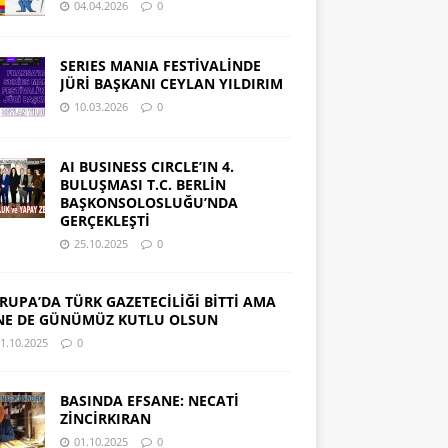
04.04.2026
0
SERIES MANIA FESTİVALİNDE
JÜRİ BAŞKANI CEYLAN YILDIRIM
10.03.2026
0
AI BUSINESS CIRCLE’IN 4.
BULUŞMASI T.C. BERLİN
BAŞKONSOLOSLUĞU’NDA
GERÇEKLEŞTİ
25.10.2025
0
RUPA’DA TÜRK GAZETECİLİĞİ BİTTİ AMA
NE DE GÜNÜMÜZ KUTLU OLSUN
1.10.2025
0
BASINDA EFSANE: NECATİ
ZİNCİRKIRAN
01.10.2025
0