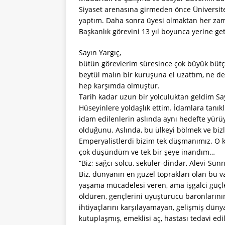
Siyaset arenasına girmeden önce Üniversited
yaptım. Daha sonra üyesi olmaktan her za
Başkanlık görevini 13 yıl boyunca yerine ge
Sayın Yargıç,
bütün görevlerim süresince çok büyük bütç
beytül malın bir kuruşuna el uzattım, ne de
hep karşımda olmuştur.
Tarih kadar uzun bir yolculuktan geldim Sa
Hüseyinlere yoldaşlık ettim. İdamlara tanık
idam edilenlerin aslında aynı hedefte yür
olduğunu. Aslında, bu ülkeyi bölmek ve biz
Emperyalistlerdi bizim tek düşmanımız. O k
çok düşündüm ve tek bir şeye inandım…
“Biz; sağcı-solcu, seküler-dindar, Alevi-Sünn
Biz, dünyanın en güzel toprakları olan bu va
yaşama mücadelesi veren, ama işgalci güçler v
öldüren, gençlerini uyuşturucu baronlarının
ihtiyaçlarını karşılayamayan, gelişmiş dü
kutuplaşmış, emeklisi aç, hastası tedavi e