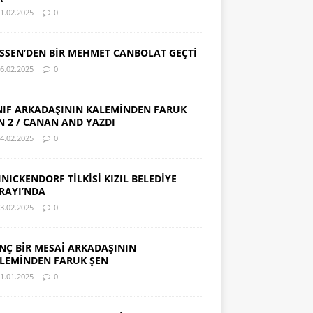
1.02.2025
0
SSEN’DEN BİR MEHMET CANBOLAT GEÇTİ
6.02.2025
0
NIF ARKADAŞININ KALEMİNDEN FARUK
N 2 / CANAN AND YAZDI
4.02.2025
0
INICKENDORF TİLKİSİ KIZIL BELEDİYE
RAYI’NDA
3.02.2025
0
NÇ BİR MESAİ ARKADAŞININ
LEMİNDEN FARUK ŞEN
1.01.2025
0