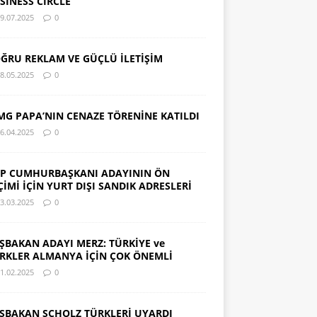
SINESS CIRCLE
9.07.2025
0
ĞRU REKLAM VE GÜÇLÜ İLETİŞİM
8.05.2025
0
MG PAPA’NIN CENAZE TÖRENİNE KATILDI
6.04.2025
0
P CUMHURBAŞKANI ADAYININ ÖN
ÇİMİ İÇİN YURT DIŞI SANDIK ADRESLERİ
3.03.2025
0
ŞBAKAN ADAYI MERZ: TÜRKİYE ve
RKLER ALMANYA İÇİN ÇOK ÖNEMLİ
1.02.2025
0
ŞBAKAN SCHOLZ TÜRKLERİ UYARDI