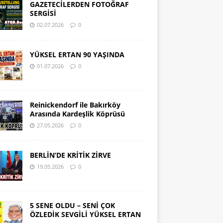
GAZETECİLERDEN FOTOĞRAF
SERGİSİ
02.07.2026
0
YÜKSEL ERTAN 90 YAŞINDA
01.07.2026
0
Reinickendorf ile Bakırköy
Arasında Kardeşlik Köprüsü
27.05.2026
0
BERLİN’DE KRİTİK ZİRVE
19.05.2026
0
5 SENE OLDU – SENİ ÇOK
ÖZLEDİK SEVGİLİ YÜKSEL ERTAN