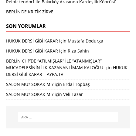
Reinickendorf ile Bakırköy Arasında Kardeşlik Köprüsü
BERLİN’DE KRİTİK ZİRVE
SON YORUMLAR
HUKUK DERSİ GİBİ KARAR
için
Mustafa Dodurga
HUKUK DERSİ GİBİ KARAR
için
Riza Sahin
BERLİN CHP’DE “ATILMIŞLAR” İLE “ATANMIŞLAR”
MÜCADELESİNİN İLK KAZANANI İMAM KALOĞLU
için
HUKUK
DERSİ GİBİ KARAR – AYPA.TV
SALON MU? SOKAK MI?
için
Erdal Topbaş
SALON MU? SOKAK MI?
için
Veli Tazar