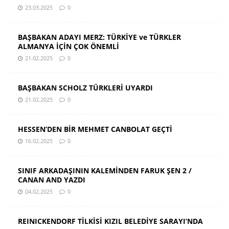
23.03.2025
0
BAŞBAKAN ADAYI MERZ: TÜRKİYE ve TÜRKLER
ALMANYA İÇİN ÇOK ÖNEMLİ
21.02.2025
0
BAŞBAKAN SCHOLZ TÜRKLERİ UYARDI
21.02.2025
0
HESSEN’DEN BİR MEHMET CANBOLAT GEÇTİ
16.02.2025
0
SINIF ARKADAŞININ KALEMİNDEN FARUK ŞEN 2 /
CANAN AND YAZDI
04.02.2025
0
REINICKENDORF TİLKİSİ KIZIL BELEDİYE SARAYI’NDA