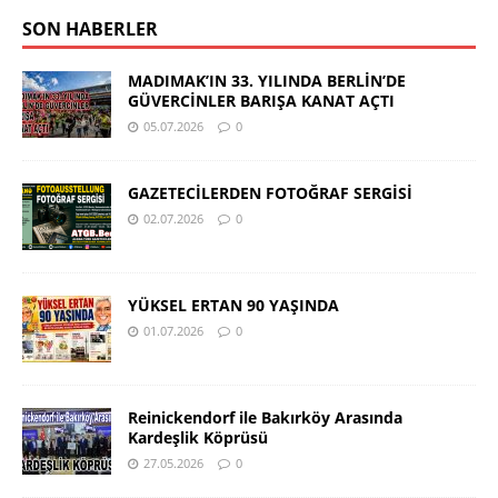
SON HABERLER
MADIMAK’IN 33. YILINDA BERLİN’DE
GÜVERCİNLER BARIŞA KANAT AÇTI
05.07.2026
0
GAZETECİLERDEN FOTOĞRAF SERGİSİ
02.07.2026
0
YÜKSEL ERTAN 90 YAŞINDA
01.07.2026
0
Reinickendorf ile Bakırköy Arasında
Kardeşlik Köprüsü
27.05.2026
0