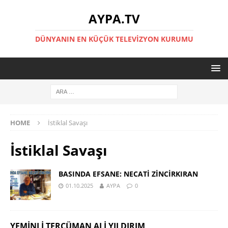
AYPA.TV
DÜNYANIN EN KÜÇÜK TELEVIZYON KURUMU
HOME
İstiklal Savaşı
İstiklal Savaşı
BASINDA EFSANE: NECATİ ZİNCİRKIRAN
01.10.2025
AYPA
0
YEMINLI TERCÜMAN ALI YILDIRIM