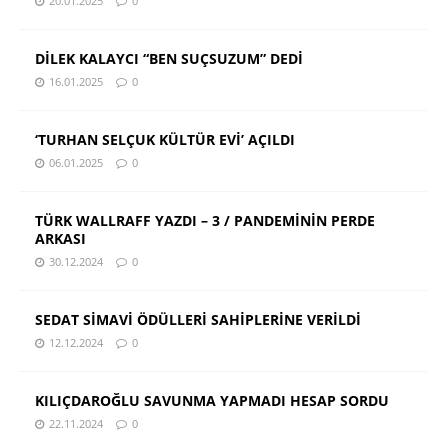
20.01.2025
0
DİLEK KALAYCI “BEN SUÇSUZUM” DEDİ
16.01.2025
0
‘TURHAN SELÇUK KÜLTÜR EVİ’ AÇILDI
06.01.2025
0
TÜRK WALLRAFF YAZDI – 3 / PANDEMİNİN PERDE
ARKASI
30.12.2024
0
SEDAT SİMAVİ ÖDÜLLERİ SAHİPLERİNE VERİLDİ
12.12.2024
0
KILIÇDAROĞLU SAVUNMA YAPMADI HESAP SORDU
22.11.2024
0