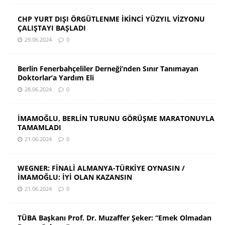
CHP YURT DIŞI ÖRGÜTLENME İKİNCİ YÜZYIL VİZYONU
ÇALIŞTAYI BAŞLADI
29.06.2024
0
Berlin Fenerbahçeliler Derneği’nden Sınır Tanımayan
Doktorlar’a Yardım Eli
28.06.2024
0
İMAMOĞLU, BERLİN TURUNU GÖRÜŞME MARATONUYLA
TAMAMLADI
21.06.2024
0
WEGNER: FİNALİ ALMANYA-TÜRKİYE OYNASIN /
İMAMOĞLU: İYİ OLAN KAZANSIN
21.06.2024
0
TÜBA Başkanı Prof. Dr. Muzaffer Şeker: “Emek Olmadan