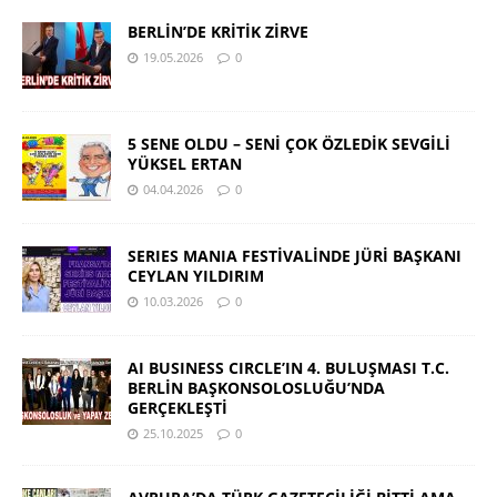
BERLİN’DE KRİTİK ZİRVE
19.05.2026
0
5 SENE OLDU – SENİ ÇOK ÖZLEDİK SEVGİLİ
YÜKSEL ERTAN
04.04.2026
0
SERIES MANIA FESTİVALİNDE JÜRİ BAŞKANI
CEYLAN YILDIRIM
10.03.2026
0
AI BUSINESS CIRCLE’IN 4. BULUŞMASI T.C.
BERLİN BAŞKONSOLOSLUĞU’NDA
GERÇEKLEŞTİ
25.10.2025
0