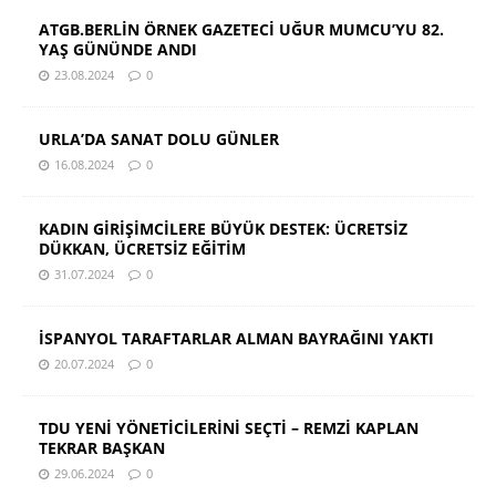
ATGB.BERLİN ÖRNEK GAZETECİ UĞUR MUMCU’YU 82.
YAŞ GÜNÜNDE ANDI
23.08.2024
0
URLA’DA SANAT DOLU GÜNLER
16.08.2024
0
KADIN GİRİŞİMCİLERE BÜYÜK DESTEK: ÜCRETSİZ
DÜKKAN, ÜCRETSİZ EĞİTİM
31.07.2024
0
İSPANYOL TARAFTARLAR ALMAN BAYRAĞINI YAKTI
20.07.2024
0
TDU YENİ YÖNETİCİLERİNİ SEÇTİ – REMZİ KAPLAN
TEKRAR BAŞKAN
29.06.2024
0