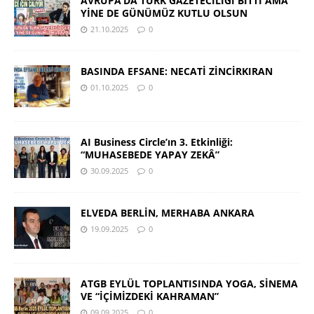
AVRUPA’DA TÜRK GAZETECİLİĞİ BİTTİ AMA
YİNE DE GÜNÜMÜZ KUTLU OLSUN
21.10.2025
0
BASINDA EFSANE: NECATİ ZİNCİRKIRAN
01.10.2025
0
AI Business Circle’ın 3. Etkinliği:
“MUHASEBEDE YAPAY ZEKÂ”
30.09.2025
0
ELVEDA BERLİN, MERHABA ANKARA
19.09.2025
0
ATGB EYLÜL TOPLANTISINDA YOGA, SİNEMA
VE “İÇİMİZDEKİ KAHRAMAN”
09.09.2025
0