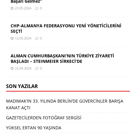
Başarı Gelmez”
23.05.2024
0
CHP-ALMANYA FEDERASYONU YENİ YÖNETİCİLERİNİ
SEÇTİ
12.05.2024
0
ALMAN CUMHURBAŞKANI’NIN TÜRKİYE ZİYARETİ
BAŞLADI – STEINMEIER SİRKECİ’DE
22.04.2024
0
SON YAZILAR
MADIMAK’IN 33. YILINDA BERLİN’DE GÜVERCİNLER BARIŞA
KANAT AÇTI
GAZETECİLERDEN FOTOĞRAF SERGİSİ
YÜKSEL ERTAN 90 YAŞINDA