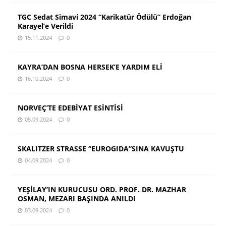
TGC Sedat Simavi 2024 “Karikatür Ödülü” Erdoğan
Karayel’e Verildi
15.11.2024
0
KAYRA’DAN BOSNA HERSEK’E YARDIM ELİ
16.10.2024
0
NORVEÇ’TE EDEBİYAT ESİNTİSİ
05.09.2024
0
SKALITZER STRASSE “EUROGIDA”SINA KAVUŞTU
04.09.2024
0
YEŞİLAY’IN KURUCUSU ORD. PROF. DR. MAZHAR
OSMAN, MEZARI BAŞINDA ANILDI
03.09.2024
0