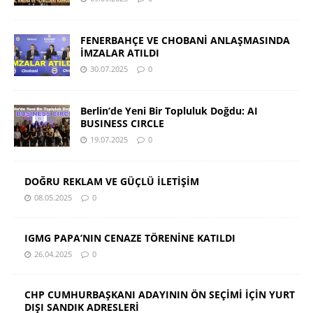
FENERBAHÇE VE CHOBANİ ANLAŞMASINDA
İMZALAR ATILDI
30.07.2025
0
Berlin’de Yeni Bir Topluluk Doğdu: AI
BUSINESS CIRCLE
19.07.2025
0
DOĞRU REKLAM VE GÜÇLÜ İLETİŞİM
08.05.2025
0
IGMG PAPA’NIN CENAZE TÖRENİNE KATILDI
26.04.2025
0
CHP CUMHURBAŞKANI ADAYININ ÖN SEÇİMİ İÇİN YURT
DIŞI SANDIK ADRESLERİ