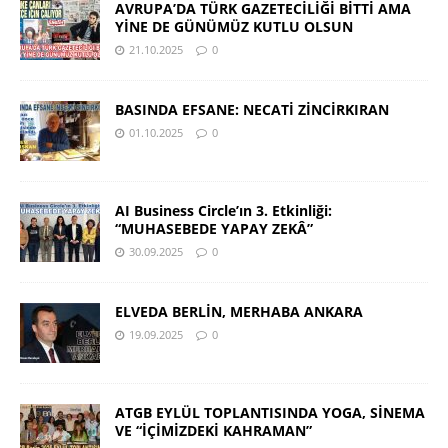
AVRUPA’DA TÜRK GAZETECİLİĞİ BİTTİ AMA
YİNE DE GÜNÜMÜZ KUTLU OLSUN
21.10.2025
0
BASINDA EFSANE: NECATİ ZİNCİRKIRAN
01.10.2025
0
AI Business Circle’ın 3. Etkinliği:
“MUHASEBEDE YAPAY ZEKÂ”
30.09.2025
0
ELVEDA BERLİN, MERHABA ANKARA
19.09.2025
0
ATGB EYLÜL TOPLANTISINDA YOGA, SİNEMA
VE “İÇİMİZDEKİ KAHRAMAN”