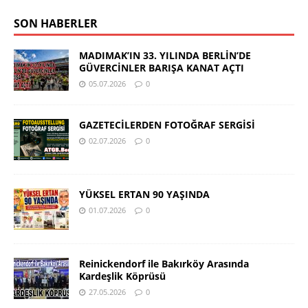
SON HABERLER
MADIMAK’IN 33. YILINDA BERLİN’DE
GÜVERCİNLER BARIŞA KANAT AÇTI
05.07.2026
0
GAZETECİLERDEN FOTOĞRAF SERGİSİ
02.07.2026
0
YÜKSEL ERTAN 90 YAŞINDA
01.07.2026
0
Reinickendorf ile Bakırköy Arasında
Kardeşlik Köprüsü
27.05.2026
0