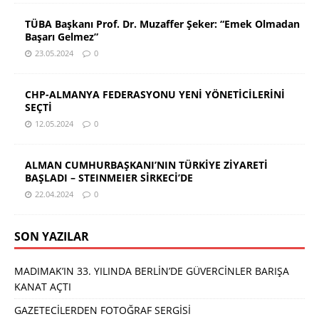
TÜBA Başkanı Prof. Dr. Muzaffer Şeker: “Emek Olmadan
Başarı Gelmez”
23.05.2024
0
CHP-ALMANYA FEDERASYONU YENİ YÖNETİCİLERİNİ
SEÇTİ
12.05.2024
0
ALMAN CUMHURBAŞKANI’NIN TÜRKİYE ZİYARETİ
BAŞLADI – STEINMEIER SİRKECİ’DE
22.04.2024
0
SON YAZILAR
MADIMAK’IN 33. YILINDA BERLİN’DE GÜVERCİNLER BARIŞA
KANAT AÇTI
GAZETECİLERDEN FOTOĞRAF SERGİSİ