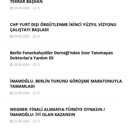
TEKRAR BAŞKAN
29.06.2024
0
CHP YURT DIŞI ÖRGÜTLENME İKİNCİ YÜZYIL VİZYONU
ÇALIŞTAYI BAŞLADI
29.06.2024
0
Berlin Fenerbahçeliler Derneği’nden Sınır Tanımayan
Doktorlar’a Yardım Eli
28.06.2024
0
İMAMOĞLU, BERLİN TURUNU GÖRÜŞME MARATONUYLA
TAMAMLADI
21.06.2024
0
WEGNER: FİNALİ ALMANYA-TÜRKİYE OYNASIN /
İMAMOĞLU: İYİ OLAN KAZANSIN
21.06.2024
0