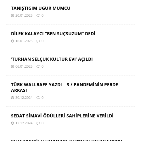
TANIŞTIĞIM UĞUR MUMCU
20.01.2025
0
DİLEK KALAYCI “BEN SUÇSUZUM” DEDİ
16.01.2025
0
‘TURHAN SELÇUK KÜLTÜR EVİ’ AÇILDI
06.01.2025
0
TÜRK WALLRAFF YAZDI – 3 / PANDEMİNİN PERDE
ARKASI
30.12.2024
0
SEDAT SİMAVİ ÖDÜLLERİ SAHİPLERİNE VERİLDİ
12.12.2024
0