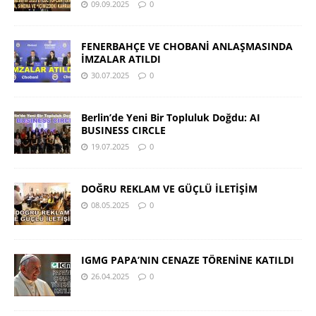
09.09.2025
0
FENERBAHÇE VE CHOBANİ ANLAŞMASINDA
İMZALAR ATILDI
30.07.2025
0
Berlin’de Yeni Bir Topluluk Doğdu: AI
BUSINESS CIRCLE
19.07.2025
0
DOĞRU REKLAM VE GÜÇLÜ İLETİŞİM
08.05.2025
0
IGMG PAPA’NIN CENAZE TÖRENİNE KATILDI
26.04.2025
0