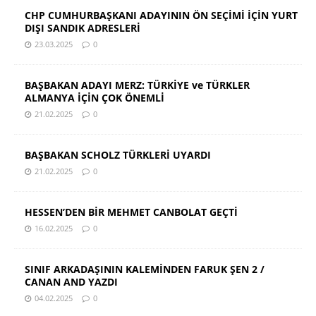
CHP CUMHURBAŞKANI ADAYININ ÖN SEÇİMİ İÇİN YURT
DIŞI SANDIK ADRESLERİ
23.03.2025
0
BAŞBAKAN ADAYI MERZ: TÜRKİYE ve TÜRKLER
ALMANYA İÇİN ÇOK ÖNEMLİ
21.02.2025
0
BAŞBAKAN SCHOLZ TÜRKLERİ UYARDI
21.02.2025
0
HESSEN’DEN BİR MEHMET CANBOLAT GEÇTİ
16.02.2025
0
SINIF ARKADAŞININ KALEMİNDEN FARUK ŞEN 2 /
CANAN AND YAZDI
04.02.2025
0