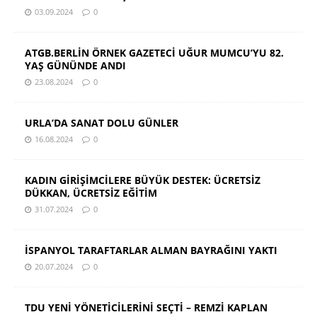
03.09.2024
0
ATGB.BERLİN ÖRNEK GAZETECİ UĞUR MUMCU’YU 82.
YAŞ GÜNÜNDE ANDI
23.08.2024
0
URLA’DA SANAT DOLU GÜNLER
16.08.2024
0
KADIN GİRİŞİMCİLERE BÜYÜK DESTEK: ÜCRETSİZ
DÜKKAN, ÜCRETSİZ EĞİTİM
31.07.2024
0
İSPANYOL TARAFTARLAR ALMAN BAYRAĞINI YAKTI
20.07.2024
0
TDU YENİ YÖNETİCİLERİNİ SEÇTİ – REMZİ KAPLAN