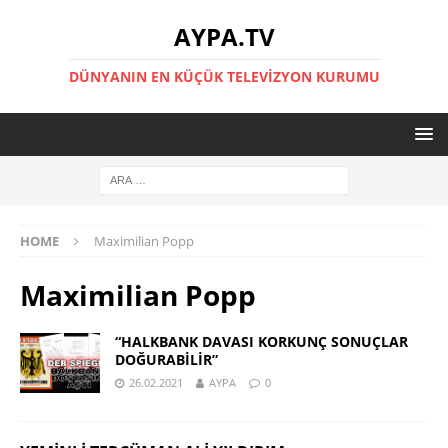
AYPA.TV
DÜNYANIN EN KÜÇÜK TELEVIZYON KURUMU
HOME
Maximilian Popp
Maximilian Popp
“HALKBANK DAVASI KORKUNÇ SONUÇLAR
DOĞURABİLİR”
26.02.2021
AYPA
0