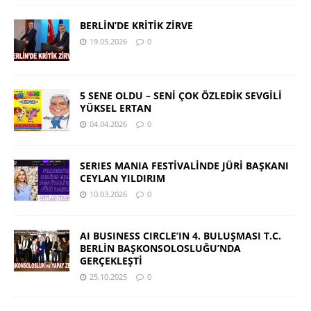
BERLİN’DE KRİTİK ZİRVE
19.05.2026
0
5 SENE OLDU – SENİ ÇOK ÖZLEDİK SEVGİLİ
YÜKSEL ERTAN
04.04.2026
0
SERIES MANIA FESTİVALİNDE JÜRİ BAŞKANI
CEYLAN YILDIRIM
10.03.2026
0
AI BUSINESS CIRCLE’IN 4. BULUŞMASI T.C.
BERLİN BAŞKONSOLOSLUĞU’NDA
GERÇEKLEŞTİ
25.10.2025
0