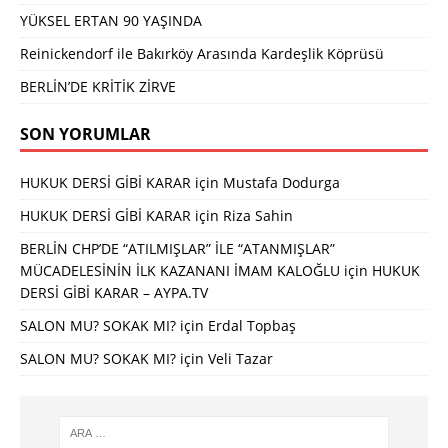
YÜKSEL ERTAN 90 YAŞINDA
Reinickendorf ile Bakırköy Arasında Kardeşlik Köprüsü
BERLİN’DE KRİTİK ZİRVE
SON YORUMLAR
HUKUK DERSİ GİBİ KARAR
için
Mustafa Dodurga
HUKUK DERSİ GİBİ KARAR
için
Riza Sahin
BERLİN CHP’DE “ATILMIŞLAR” İLE “ATANMIŞLAR”
MÜCADELESİNİN İLK KAZANANI İMAM KALOĞLU
için
HUKUK
DERSİ GİBİ KARAR – AYPA.TV
SALON MU? SOKAK MI?
için
Erdal Topbaş
SALON MU? SOKAK MI?
için
Veli Tazar