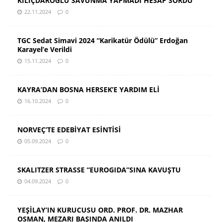
KILIÇDAROĞLU SAVUNMA YAPMADI HESAP SORDU
22.11.2024
0
TGC Sedat Simavi 2024 “Karikatür Ödülü” Erdoğan
Karayel’e Verildi
15.11.2024
0
KAYRA’DAN BOSNA HERSEK’E YARDIM ELİ
16.10.2024
0
NORVEÇ’TE EDEBİYAT ESİNTİSİ
05.09.2024
0
SKALITZER STRASSE “EUROGIDA”SINA KAVUŞTU
04.09.2024
0
YEŞİLAY’IN KURUCUSU ORD. PROF. DR. MAZHAR
OSMAN, MEZARI BAŞINDA ANILDI