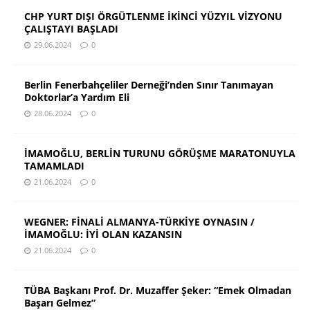
CHP YURT DIŞI ÖRGÜTLENME İKİNCİ YÜZYIL VİZYONU
ÇALIŞTAYI BAŞLADI
29.06.2024
0
Berlin Fenerbahçeliler Derneği’nden Sınır Tanımayan
Doktorlar’a Yardım Eli
28.06.2024
0
İMAMOĞLU, BERLİN TURUNU GÖRÜŞME MARATONUYLA
TAMAMLADI
21.06.2024
0
WEGNER: FİNALİ ALMANYA-TÜRKİYE OYNASIN /
İMAMOĞLU: İYİ OLAN KAZANSIN
21.06.2024
0
TÜBA Başkanı Prof. Dr. Muzaffer Şeker: “Emek Olmadan
Başarı Gelmez”