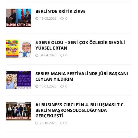
BERLİN’DE KRİTİK ZİRVE
19.05.2026
0
5 SENE OLDU – SENİ ÇOK ÖZLEDİK SEVGİLİ
YÜKSEL ERTAN
04.04.2026
0
SERIES MANIA FESTİVALİNDE JÜRİ BAŞKANI
CEYLAN YILDIRIM
10.03.2026
0
AI BUSINESS CIRCLE’IN 4. BULUŞMASI T.C.
BERLİN BAŞKONSOLOSLUĞU’NDA
GERÇEKLEŞTİ
25.10.2025
0