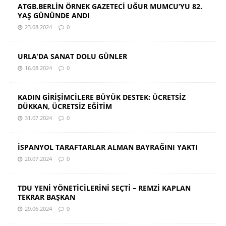
ATGB.BERLİN ÖRNEK GAZETECİ UĞUR MUMCU’YU 82.
YAŞ GÜNÜNDE ANDI
23.08.2024
0
URLA’DA SANAT DOLU GÜNLER
16.08.2024
0
KADIN GİRİŞİMCİLERE BÜYÜK DESTEK: ÜCRETSİZ
DÜKKAN, ÜCRETSİZ EĞİTİM
31.07.2024
0
İSPANYOL TARAFTARLAR ALMAN BAYRAĞINI YAKTI
20.07.2024
0
TDU YENİ YÖNETİCİLERİNİ SEÇTİ – REMZİ KAPLAN
TEKRAR BAŞKAN
29.06.2024
0