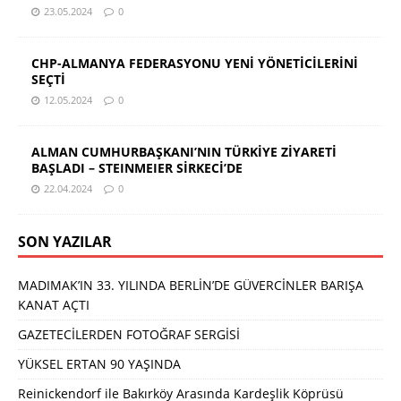
23.05.2024
0
CHP-ALMANYA FEDERASYONU YENİ YÖNETİCİLERİNİ
SEÇTİ
12.05.2024
0
ALMAN CUMHURBAŞKANI’NIN TÜRKİYE ZİYARETİ
BAŞLADI – STEINMEIER SİRKECİ’DE
22.04.2024
0
SON YAZILAR
MADIMAK’IN 33. YILINDA BERLİN’DE GÜVERCİNLER BARIŞA
KANAT AÇTI
GAZETECİLERDEN FOTOĞRAF SERGİSİ
YÜKSEL ERTAN 90 YAŞINDA
Reinickendorf ile Bakırköy Arasında Kardeşlik Köprüsü