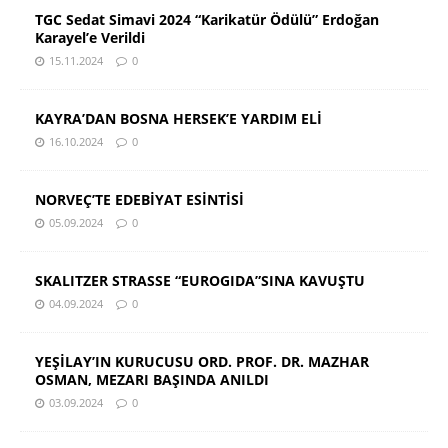
TGC Sedat Simavi 2024 “Karikatür Ödülü” Erdoğan
Karayel’e Verildi
15.11.2024
0
KAYRA’DAN BOSNA HERSEK’E YARDIM ELİ
16.10.2024
0
NORVEÇ’TE EDEBİYAT ESİNTİSİ
05.09.2024
0
SKALITZER STRASSE “EUROGIDA”SINA KAVUŞTU
04.09.2024
0
YEŞİLAY’IN KURUCUSU ORD. PROF. DR. MAZHAR
OSMAN, MEZARI BAŞINDA ANILDI
03.09.2024
0