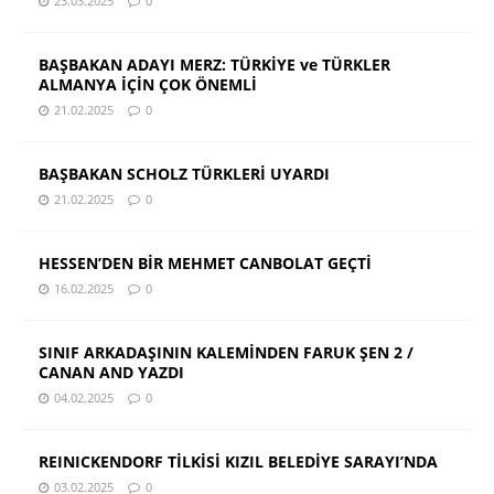
23.03.2025
0
BAŞBAKAN ADAYI MERZ: TÜRKİYE ve TÜRKLER
ALMANYA İÇİN ÇOK ÖNEMLİ
21.02.2025
0
BAŞBAKAN SCHOLZ TÜRKLERİ UYARDI
21.02.2025
0
HESSEN’DEN BİR MEHMET CANBOLAT GEÇTİ
16.02.2025
0
SINIF ARKADAŞININ KALEMİNDEN FARUK ŞEN 2 /
CANAN AND YAZDI
04.02.2025
0
REINICKENDORF TİLKİSİ KIZIL BELEDİYE SARAYI’NDA
03.02.2025
0