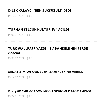
DİLEK KALAYCI “BEN SUÇSUZUM” DEDİ
16.01.2025
0
‘TURHAN SELÇUK KÜLTÜR EVİ’ AÇILDI
06.01.2025
0
TÜRK WALLRAFF YAZDI – 3 / PANDEMİNİN PERDE
ARKASI
30.12.2024
0
SEDAT SİMAVİ ÖDÜLLERİ SAHİPLERİNE VERİLDİ
12.12.2024
0
KILIÇDAROĞLU SAVUNMA YAPMADI HESAP SORDU
22.11.2024
0