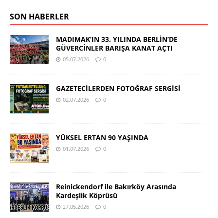
SON HABERLER
MADIMAK’IN 33. YILINDA BERLİN’DE
GÜVERCİNLER BARIŞA KANAT AÇTI
05.07.2026
0
GAZETECİLERDEN FOTOĞRAF SERGİSİ
02.07.2026
0
YÜKSEL ERTAN 90 YAŞINDA
01.07.2026
0
Reinickendorf ile Bakırköy Arasında
Kardeşlik Köprüsü
27.05.2026
0