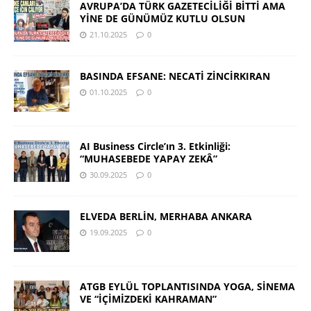
AVRUPA’DA TÜRK GAZETECİLİĞİ BİTTİ AMA
YİNE DE GÜNÜMÜZ KUTLU OLSUN
21.10.2025
0
BASINDA EFSANE: NECATİ ZİNCİRKIRAN
01.10.2025
0
AI Business Circle’ın 3. Etkinliği:
“MUHASEBEDE YAPAY ZEKÂ”
30.09.2025
0
ELVEDA BERLİN, MERHABA ANKARA
19.09.2025
0
ATGB EYLÜL TOPLANTISINDA YOGA, SİNEMA
VE “İÇİMİZDEKİ KAHRAMAN”