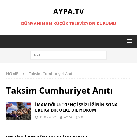
AYPA.TV
DÜNYANIN EN KÜÇÜK TELEVIZYON KURUMU
HOME
Taksim Cumhuriyet Anıtı
Taksim Cumhuriyet Anıtı
İMAMOĞLU: “GENÇ İŞSİZLİĞİNİN SONA
ERDİĞİ BİR ÜLKE DİLİYORUM”
19.05.2022
AYPA
0