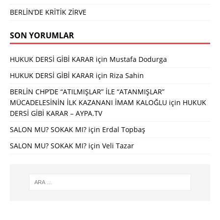
BERLİN’DE KRİTİK ZİRVE
SON YORUMLAR
HUKUK DERSİ GİBİ KARAR
için
Mustafa Dodurga
HUKUK DERSİ GİBİ KARAR
için
Riza Sahin
BERLİN CHP’DE “ATILMIŞLAR” İLE “ATANMIŞLAR”
MÜCADELESİNİN İLK KAZANANI İMAM KALOĞLU
için
HUKUK
DERSİ GİBİ KARAR – AYPA.TV
SALON MU? SOKAK MI?
için
Erdal Topbaş
SALON MU? SOKAK MI?
için
Veli Tazar