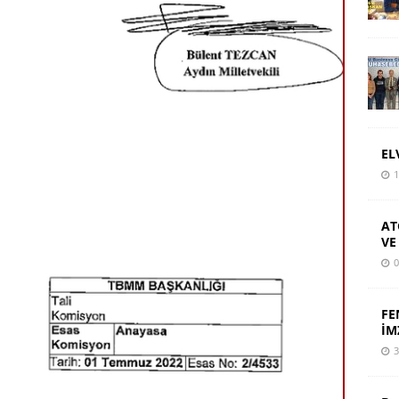
EL
1
AT
VE
0
FE
İM
3