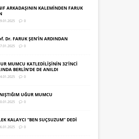
NIF ARKADAŞININ KALEMİNDEN FARUK
N
9.01.2025
0
of. Dr. FARUK ŞEN’İN ARDINDAN
7.01.2025
0
UR MUMCU KATLEDİLİŞİNİN 32’İNCİ
LINDA BERLİN’DE DE ANILDI
4.01.2025
0
NIŞTIĞIM UĞUR MUMCU
0.01.2025
0
LEK KALAYCI “BEN SUÇSUZUM” DEDİ
6.01.2025
0