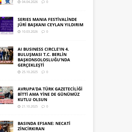
04.04.2026
0
SERIES MANIA FESTİVALİNDE
JÜRİ BAŞKANI CEYLAN YILDIRIM
10.03.2026
0
AI BUSINESS CIRCLE’IN 4.
BULUŞMASI T.C. BERLİN
BAŞKONSOLOSLUĞU’NDA
GERÇEKLEŞTİ
25.10.2025
0
AVRUPA’DA TÜRK GAZETECİLİĞİ
BİTTİ AMA YİNE DE GÜNÜMÜZ
KUTLU OLSUN
21.10.2025
0
BASINDA EFSANE: NECATİ
ZİNCİRKIRAN