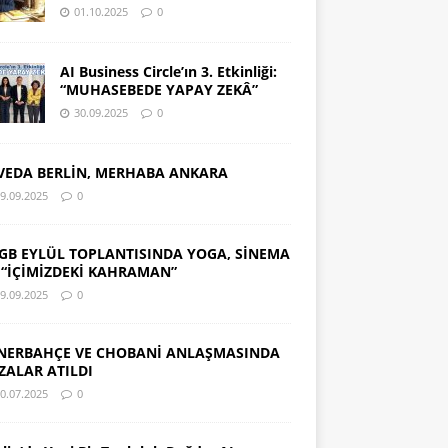
01.10.2025
0
AI Business Circle’ın 3. Etkinliği:
“MUHASEBEDE YAPAY ZEKÂ”
30.09.2025
0
VEDA BERLİN, MERHABA ANKARA
9.09.2025
0
GB EYLÜL TOPLANTISINDA YOGA, SİNEMA
 “İÇİMİZDEKİ KAHRAMAN”
9.09.2025
0
NERBAHÇE VE CHOBANİ ANLAŞMASINDA
ZALAR ATILDI
0.07.2025
0