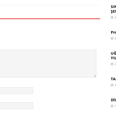
SI
ŞE
2
Pr
2
UĞ
YI
2
TA
2
Dİ
1