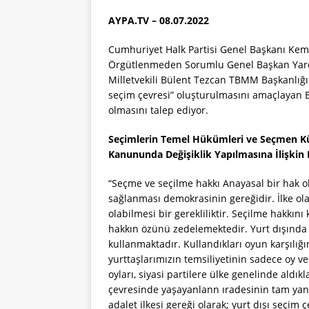
AYPA.TV – 08.07.2022
Cumhuriyet Halk Partisi Genel Başkanı Kema
Örgütlenmeden Sorumlu Genel Başkan Yardım
Milletvekili Bülent Tezcan TBMM Başkanlığına 
seçim çevresi” oluşturulmasını amaçlayan Bü
olmasını talep ediyor.
Seçimlerin Temel Hükümleri ve Seçmen Küt
Kanununda Değişiklik Yapılmasına İlişkin 
“Seçme ve seçilme hakkı Anayasal bir hak 
sağlanması demokrasinin gereğidir. İlke ol
olabilmesi bir gerekliliktir. Seçilme hakkını
hakkın özünü zedelemektedir. Yurt dışında
kullanmaktadır. Kullandıkları oyun karşılığı
yurttaşlarımızın temsiliyetinin sadece oy v
oyları, siyasi partilere ülke genelinde ald
çevresinde yaşayanlann ıradesinin tam yans
adalet ilkesi gereği olarak; yurt dışı seçim