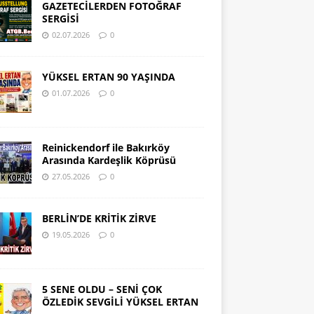
GAZETECİLERDEN FOTOĞRAF
SERGİSİ
02.07.2026
0
YÜKSEL ERTAN 90 YAŞINDA
01.07.2026
0
Reinickendorf ile Bakırköy
Arasında Kardeşlik Köprüsü
27.05.2026
0
BERLİN’DE KRİTİK ZİRVE
19.05.2026
0
5 SENE OLDU – SENİ ÇOK
ÖZLEDİK SEVGİLİ YÜKSEL ERTAN