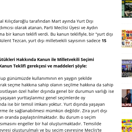
l Kılıçdaroğlu tarafından Mart ayında Yurt Dışı
cısı olarak atanan, Parti Meclisi Üyesi ve Aydın
bir kanun teklifi verdi. Bu kanun teklifiyle, bir “yurt dışı
lent Tezcan, yurt dışı milletvekili sayısının sadece
15
ükleri Hakkında Kanun ile Milletvekili Seçimi
Kanun Teklifi gerekçesi ve maddeleri şöyle:
olup günümüzde kullanımının en yaygın şekilde
arak seçme hakkına sahip olanın seçilme hakkına da sahip
 kısıtlayan özel haller dışında genel bir durumun varlığı ise
 yaşayan yurttaşlanmız genel seçimlerde oy
nda ise bir temsil imkanı yoktur. Yurt dışında yaşayan
erme ile sağlanabilmesi mümkün değildir. Zira yurt dışı
ıklan oranda paylaştırılmaktadır. Bu durum o seçim
ımasını engeller bir hal oluşturmaktadır. Temsilde
 çevresi oluşturulmalı ve bu seçim çevresine Meclis’te