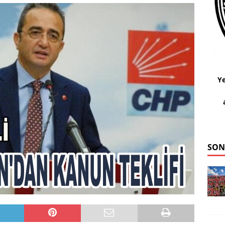
Ye
SON