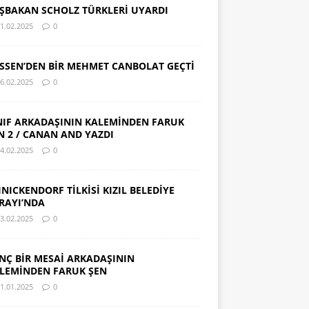
ŞBAKAN SCHOLZ TÜRKLERİ UYARDI
1.02.2025
0
SSEN’DEN BİR MEHMET CANBOLAT GEÇTİ
6.02.2025
0
NIF ARKADAŞININ KALEMİNDEN FARUK
N 2 / CANAN AND YAZDI
4.02.2025
0
INICKENDORF TİLKİSİ KIZIL BELEDİYE
RAYI’NDA
3.02.2025
0
NÇ BİR MESAİ ARKADAŞININ
LEMİNDEN FARUK ŞEN
1.01.2025
0