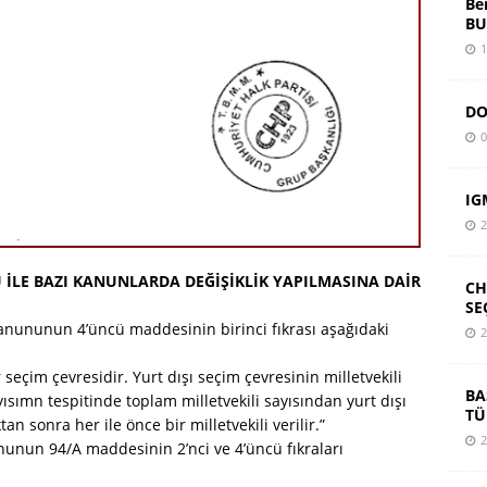
Be
BU
1
DO
0
IG
2
U İLE BAZI KANUNLARDA DEĞİŞİKLİK YAPILMASINA DAİR
CH
SE
anununun 4’üncü maddesinin birinci fıkrası aşağıdaki
2
ir seçim çevresidir. Yurt dışı seçim çevresinin milletvekili
BA
 sayısımn tespitinde toplam milletvekili sayısından yurt dışı
TÜ
tan sonra her ile önce bir milletvekili verilir.”
2
nunun 94/A maddesinin 2’nci ve 4’üncü fıkraları