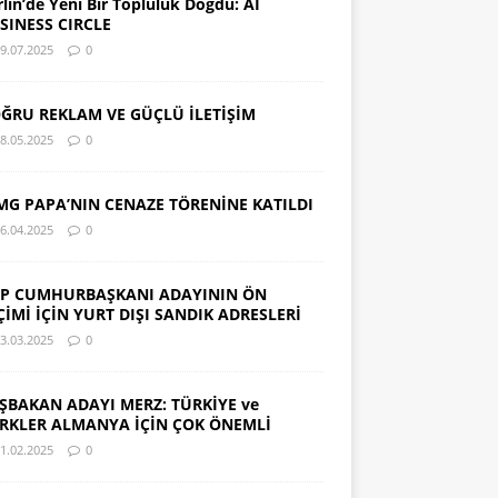
rlin’de Yeni Bir Topluluk Doğdu: AI
SINESS CIRCLE
9.07.2025
0
ĞRU REKLAM VE GÜÇLÜ İLETİŞİM
8.05.2025
0
MG PAPA’NIN CENAZE TÖRENİNE KATILDI
6.04.2025
0
P CUMHURBAŞKANI ADAYININ ÖN
ÇİMİ İÇİN YURT DIŞI SANDIK ADRESLERİ
3.03.2025
0
ŞBAKAN ADAYI MERZ: TÜRKİYE ve
RKLER ALMANYA İÇİN ÇOK ÖNEMLİ
1.02.2025
0