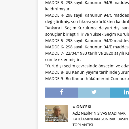
MADDE 3- 298 sayılı Kanunun 94/B maddesini
kaldırılmıştır.
MADDE 4- 298 sayılı Kanunun 94/C maddesini
değiştirilmiş, son fıkrası yürürlükten kaldırı
“Ankara İl Seçim Kurulunca da yurt dışı sa
sonuçlar birleştirilir ve Yüksek Seçim Kurulu
MADDE 5- 298 sayılı Kanunun 94/D maddesini
MADDE 6- 298 sayılı Kanunun 94/E maddesini
MADDE 7- 22/04/1983 tarih ve 2820 sayılı K
cümle eklenmiştir.
“Yurt dışı seçim çevresinde önseçim ve ada
MADDE 8- Bu Kanun yayımı tarihinde yürürl
MADDE 9- Bu Kanun hükümlerini Cumhurba
ÖNCEKI
AZİZ NESİN’İN SİVAS MADIMAK
KATLİAMINDAN SONRAKİ BASIN
TOPLANTISI