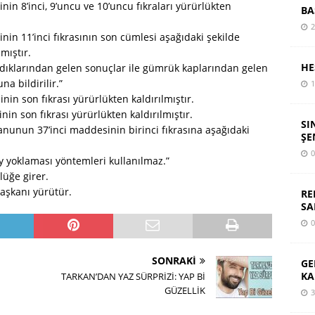
n 8’inci, 9’uncu ve 10’uncu fıkraları yürürlükten
BA
2
n 11’inci fıkrasının son cümlesi aşağıdaki şekilde
lmıştır.
HE
ndıklarından gelen sonuçlar ile gümrük kaplarından gelen
na bildirilir.”
1
n son fıkrası yürürlükten kaldırılmıştır.
n son fıkrası yürürlükten kaldırılmıştır.
SI
anunun 37’inci maddesinin birinci fıkrasına aşağıdaki
ŞE
0
y yoklaması yöntemleri kullanılmaz.”
üğe girer.
şkanı yürütür.
RE
SA
0
SONRAKI
GE
KA
TARKAN’DAN YAZ SÜRPRİZİ: YAP Bİ
GÜZELLİK
3