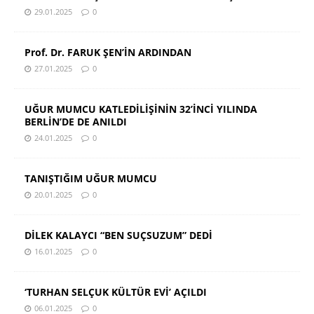
29.01.2025
0
Prof. Dr. FARUK ŞEN’İN ARDINDAN
27.01.2025
0
UĞUR MUMCU KATLEDİLİŞİNİN 32’İNCİ YILINDA
BERLİN’DE DE ANILDI
24.01.2025
0
TANIŞTIĞIM UĞUR MUMCU
20.01.2025
0
DİLEK KALAYCI “BEN SUÇSUZUM” DEDİ
16.01.2025
0
‘TURHAN SELÇUK KÜLTÜR EVİ’ AÇILDI
06.01.2025
0