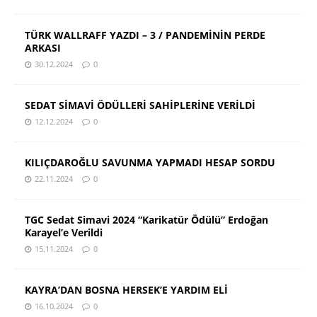
TÜRK WALLRAFF YAZDI – 3 / PANDEMİNİN PERDE
ARKASI
30.12.2024
0
SEDAT SİMAVİ ÖDÜLLERİ SAHİPLERİNE VERİLDİ
12.12.2024
0
KILIÇDAROĞLU SAVUNMA YAPMADI HESAP SORDU
22.11.2024
0
TGC Sedat Simavi 2024 “Karikatür Ödülü” Erdoğan
Karayel’e Verildi
15.11.2024
0
KAYRA’DAN BOSNA HERSEK’E YARDIM ELİ
16.10.2024
0