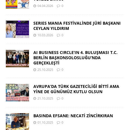
04.04.2026
0
SERIES MANIA FESTİVALİNDE JÜRİ BAŞKANI
CEYLAN YILDIRIM
10.03.2026
0
AI BUSINESS CIRCLE’IN 4. BULUŞMASI T.C.
BERLİN BAŞKONSOLOSLUĞU’NDA
GERÇEKLEŞTİ
25.10.2025
0
AVRUPA’DA TÜRK GAZETECİLİĞİ BİTTİ AMA
YİNE DE GÜNÜMÜZ KUTLU OLSUN
21.10.2025
0
BASINDA EFSANE: NECATİ ZİNCİRKIRAN
01.10.2025
0