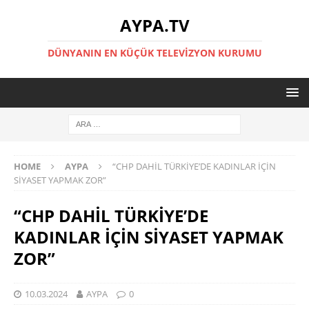
AYPA.TV
DÜNYANIN EN KÜÇÜK TELEVIZYON KURUMU
HOME
AYPA
“CHP DAHİL TÜRKİYE’DE KADINLAR İÇİN
SİYASET YAPMAK ZOR”
“CHP DAHİL TÜRKİYE’DE
KADINLAR İÇİN SİYASET YAPMAK
ZOR”
10.03.2024
AYPA
0