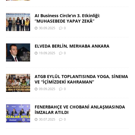
AI Business Circle’ın 3. Etkinliği:
“MUHASEBEDE YAPAY ZEKÂ”
30.09.2025
0
ELVEDA BERLİN, MERHABA ANKARA
19.09.2025
0
ATGB EYLÜL TOPLANTISINDA YOGA, SİNEMA
VE “İÇİMİZDEKİ KAHRAMAN”
09.09.2025
0
FENERBAHÇE VE CHOBANİ ANLAŞMASINDA
İMZALAR ATILDI
30.07.2025
0