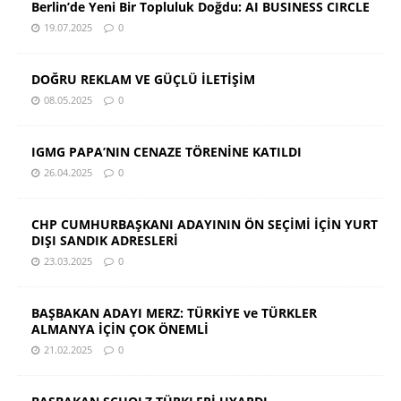
Berlin’de Yeni Bir Topluluk Doğdu: AI BUSINESS CIRCLE
19.07.2025
0
DOĞRU REKLAM VE GÜÇLÜ İLETİŞİM
08.05.2025
0
IGMG PAPA’NIN CENAZE TÖRENİNE KATILDI
26.04.2025
0
CHP CUMHURBAŞKANI ADAYININ ÖN SEÇİMİ İÇİN YURT
DIŞI SANDIK ADRESLERİ
23.03.2025
0
BAŞBAKAN ADAYI MERZ: TÜRKİYE ve TÜRKLER
ALMANYA İÇİN ÇOK ÖNEMLİ
21.02.2025
0