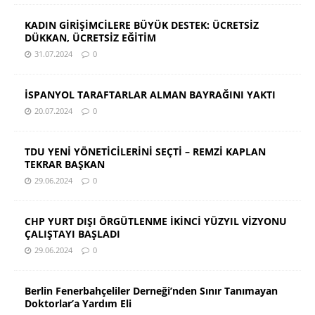
KADIN GİRİŞİMCİLERE BÜYÜK DESTEK: ÜCRETSİZ
DÜKKAN, ÜCRETSİZ EĞİTİM
31.07.2024
0
İSPANYOL TARAFTARLAR ALMAN BAYRAĞINI YAKTI
20.07.2024
0
TDU YENİ YÖNETİCİLERİNİ SEÇTİ – REMZİ KAPLAN
TEKRAR BAŞKAN
29.06.2024
0
CHP YURT DIŞI ÖRGÜTLENME İKİNCİ YÜZYIL VİZYONU
ÇALIŞTAYI BAŞLADI
29.06.2024
0
Berlin Fenerbahçeliler Derneği’nden Sınır Tanımayan
Doktorlar’a Yardım Eli