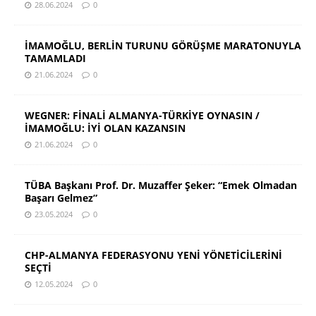
28.06.2024
0
İMAMOĞLU, BERLİN TURUNU GÖRÜŞME MARATONUYLA
TAMAMLADI
21.06.2024
0
WEGNER: FİNALİ ALMANYA-TÜRKİYE OYNASIN /
İMAMOĞLU: İYİ OLAN KAZANSIN
21.06.2024
0
TÜBA Başkanı Prof. Dr. Muzaffer Şeker: “Emek Olmadan
Başarı Gelmez”
23.05.2024
0
CHP-ALMANYA FEDERASYONU YENİ YÖNETİCİLERİNİ
SEÇTİ
12.05.2024
0