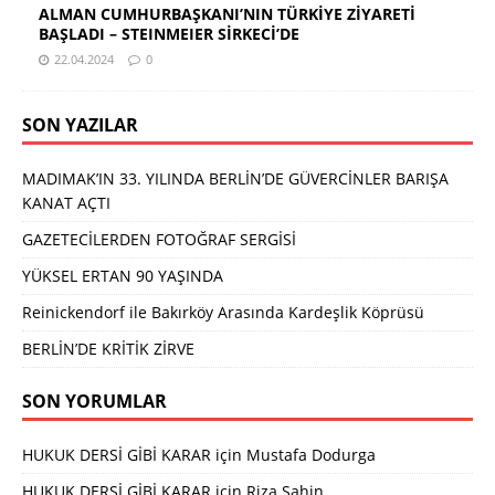
ALMAN CUMHURBAŞKANI’NIN TÜRKİYE ZİYARETİ
BAŞLADI – STEINMEIER SİRKECİ’DE
22.04.2024
0
SON YAZILAR
MADIMAK’IN 33. YILINDA BERLİN’DE GÜVERCİNLER BARIŞA
KANAT AÇTI
GAZETECİLERDEN FOTOĞRAF SERGİSİ
YÜKSEL ERTAN 90 YAŞINDA
Reinickendorf ile Bakırköy Arasında Kardeşlik Köprüsü
BERLİN’DE KRİTİK ZİRVE
SON YORUMLAR
HUKUK DERSİ GİBİ KARAR
için
Mustafa Dodurga
HUKUK DERSİ GİBİ KARAR
için
Riza Sahin