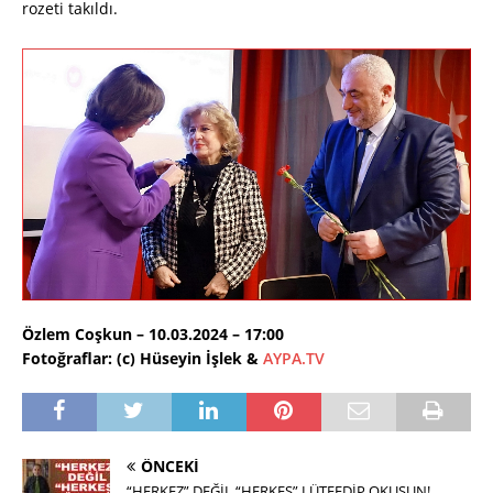
rozeti takıldı.
Özlem Coşkun – 10.03.2024 – 17:00
Fotoğraflar: (c) Hüseyin İşlek &
AYPA.TV
ÖNCEKI
“HERKEZ” DEĞİL “HERKES” LÜTFEDİP OKUSUN!