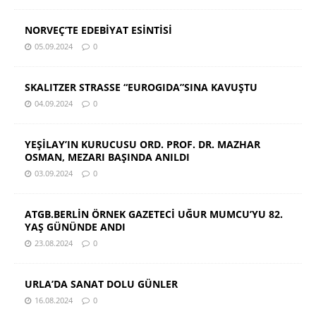
NORVEÇ’TE EDEBİYAT ESİNTİSİ
05.09.2024
0
SKALITZER STRASSE “EUROGIDA”SINA KAVUŞTU
04.09.2024
0
YEŞİLAY’IN KURUCUSU ORD. PROF. DR. MAZHAR
OSMAN, MEZARI BAŞINDA ANILDI
03.09.2024
0
ATGB.BERLİN ÖRNEK GAZETECİ UĞUR MUMCU’YU 82.
YAŞ GÜNÜNDE ANDI
23.08.2024
0
URLA’DA SANAT DOLU GÜNLER
16.08.2024
0