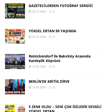
GAZETECİLERDEN FOTOĞRAF SERGİSİ
02.07.2026
0
YÜKSEL ERTAN 90 YAŞINDA
01.07.2026
0
Reinickendorf ile Bakırköy Arasında
Kardeşlik Köprüsü
27.05.2026
0
BERLİN’DE KRİTİK ZİRVE
19.05.2026
0
5 SENE OLDU – SENİ ÇOK ÖZLEDİK SEVGİLİ
YÜKSEL ERTAN