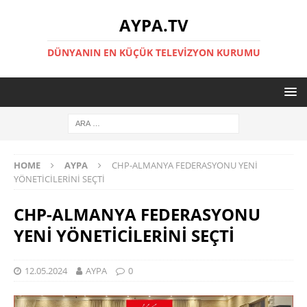
AYPA.TV
DÜNYANIN EN KÜÇÜK TELEVIZYON KURUMU
HOME
AYPA
CHP-ALMANYA FEDERASYONU YENİ
YÖNETİCİLERİNİ SEÇTİ
CHP-ALMANYA FEDERASYONU
YENİ YÖNETİCİLERİNİ SEÇTİ
12.05.2024
AYPA
0