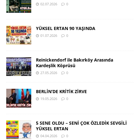
02.07.2026
0
YÜKSEL ERTAN 90 YAŞINDA
01.07.2026
0
Reinickendorf ile Bakırköy Arasında
Kardeşlik Köprüsü
27.05.2026
0
BERLİN’DE KRİTİK ZİRVE
19.05.2026
0
5 SENE OLDU – SENİ ÇOK ÖZLEDİK SEVGİLİ
YÜKSEL ERTAN
04.04.2026
0