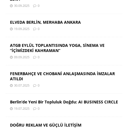
30.09.2025
0
ELVEDA BERLİN, MERHABA ANKARA
19.09.2025
0
ATGB EYLÜL TOPLANTISINDA YOGA, SİNEMA VE
“İÇİMİZDEKİ KAHRAMAN”
09.09.2025
0
FENERBAHÇE VE CHOBANİ ANLAŞMASINDA İMZALAR
ATILDI
30.07.2025
0
Berlin’de Yeni Bir Topluluk Doğdu: AI BUSINESS CIRCLE
19.07.2025
0
DOĞRU REKLAM VE GÜÇLÜ İLETİŞİM