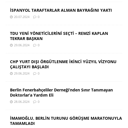
İSPANYOL TARAFTARLAR ALMAN BAYRAĞINI YAKTI
20.07.2024
0
TDU YENİ YÖNETİCİLERİNİ SEÇTİ – REMZİ KAPLAN
TEKRAR BAŞKAN
29.06.2024
0
CHP YURT DIŞI ÖRGÜTLENME İKİNCİ YÜZYIL VİZYONU
ÇALIŞTAYI BAŞLADI
29.06.2024
0
Berlin Fenerbahçeliler Derneği’nden Sınır Tanımayan
Doktorlar’a Yardım Eli
28.06.2024
0
İMAMOĞLU, BERLİN TURUNU GÖRÜŞME MARATONUYLA
TAMAMLADI