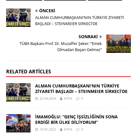
ÖNCEKI
ALMAN CUMHURBAŞKANI’NIN TÜRKİYE ZİYARETİ
BAŞLADI – STEINMEIER SİRKECİ’DE
SONRAKI
TÜBA Başkanı Prof. Dr. Muzaffer Şeker: “Emek
Olmadan Başarı Gelmez”
RELATED ARTICLES
ALMAN CUMHURBAŞKANI’NIN TÜRKİYE
ZİYARETİ BAŞLADI – STEINMEIER SİRKECİ’DE
22.04.2024
AYPA
0
İMAMOĞLU: “GENÇ İŞSİZLİĞİNİN SONA
ERDİĞİ BİR ÜLKE DİLİYORUM”
19.05.2022
AYPA
0