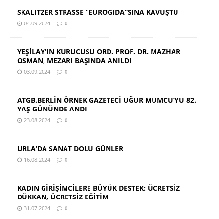
SKALITZER STRASSE “EUROGIDA”SINA KAVUŞTU
04.09.2024
0
YEŞİLAY’IN KURUCUSU ORD. PROF. DR. MAZHAR
OSMAN, MEZARI BAŞINDA ANILDI
03.09.2024
0
ATGB.BERLİN ÖRNEK GAZETECİ UĞUR MUMCU’YU 82.
YAŞ GÜNÜNDE ANDI
23.08.2024
0
URLA’DA SANAT DOLU GÜNLER
16.08.2024
0
KADIN GİRİŞİMCİLERE BÜYÜK DESTEK: ÜCRETSİZ
DÜKKAN, ÜCRETSİZ EĞİTİM
31.07.2024
0