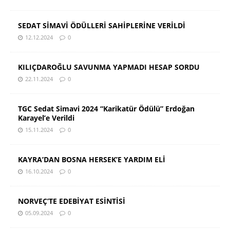
SEDAT SİMAVİ ÖDÜLLERİ SAHİPLERİNE VERİLDİ
12.12.2024
0
KILIÇDAROĞLU SAVUNMA YAPMADI HESAP SORDU
22.11.2024
0
TGC Sedat Simavi 2024 “Karikatür Ödülü” Erdoğan
Karayel’e Verildi
15.11.2024
0
KAYRA’DAN BOSNA HERSEK’E YARDIM ELİ
16.10.2024
0
NORVEÇ’TE EDEBİYAT ESİNTİSİ
05.09.2024
0