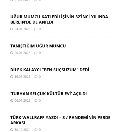
UĞUR MUMCU KATLEDİLİŞİNİN 32’İNCİ YILINDA
BERLİN’DE DE ANILDI
24.01.2025
0
TANIŞTIĞIM UĞUR MUMCU
20.01.2025
0
DİLEK KALAYCI “BEN SUÇSUZUM” DEDİ
16.01.2025
0
‘TURHAN SELÇUK KÜLTÜR EVİ’ AÇILDI
06.01.2025
0
TÜRK WALLRAFF YAZDI – 3 / PANDEMİNİN PERDE
ARKASI
30.12.2024
0