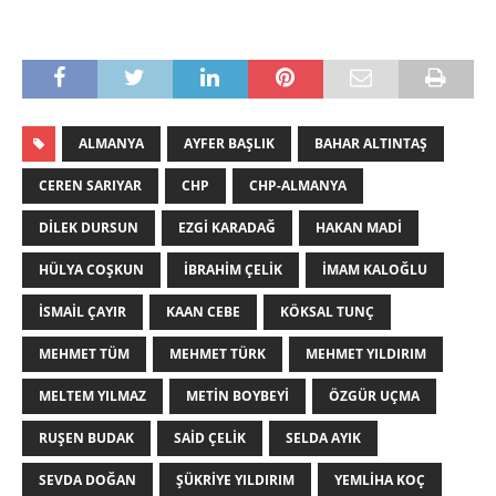
ALMANYA
AYFER BAŞLIK
BAHAR ALTINTAŞ
CEREN SARIYAR
CHP
CHP-ALMANYA
DILEK DURSUN
EZGI KARADAĞ
HAKAN MADI
HÜLYA COŞKUN
İBRAHIM ÇELIK
İMAM KALOĞLU
İSMAIL ÇAYIR
KAAN CEBE
KÖKSAL TUNÇ
MEHMET TÜM
MEHMET TÜRK
MEHMET YILDIRIM
MELTEM YILMAZ
METIN BOYBEYI
ÖZGÜR UÇMA
RUŞEN BUDAK
SAID ÇELIK
SELDA AYIK
SEVDA DOĞAN
ŞÜKRIYE YILDIRIM
YEMLIHA KOÇ