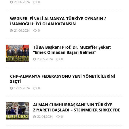
21.06.2024
0
WEGNER: FİNALİ ALMANYA-TÜRKİYE OYNASIN /
İMAMOĞLU: İYİ OLAN KAZANSIN
21.06.2024
0
TÜBA Başkanı Prof. Dr. Muzaffer Şeker:
“Emek Olmadan Başarı Gelmez”
23.05.2024
0
CHP-ALMANYA FEDERASYONU YENİ YÖNETİCİLERİNİ
SEÇTİ
12.05.2024
0
ALMAN CUMHURBAŞKANI’NIN TÜRKİYE
ZİYARETİ BAŞLADI – STEINMEIER SİRKECİ’DE
22.04.2024
0