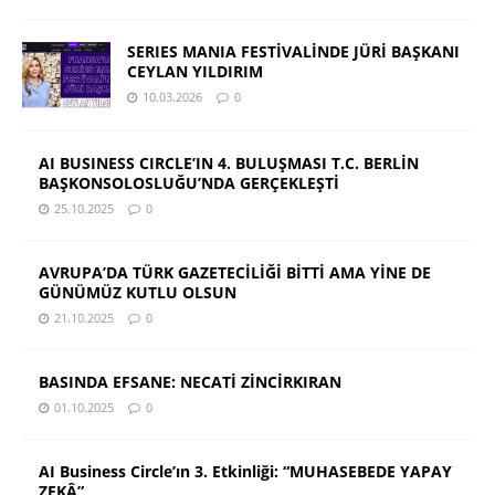
SERIES MANIA FESTİVALİNDE JÜRİ BAŞKANI
CEYLAN YILDIRIM
10.03.2026
0
AI BUSINESS CIRCLE’IN 4. BULUŞMASI T.C. BERLİN
BAŞKONSOLOSLUĞU’NDA GERÇEKLEŞTİ
25.10.2025
0
AVRUPA’DA TÜRK GAZETECİLİĞİ BİTTİ AMA YİNE DE
GÜNÜMÜZ KUTLU OLSUN
21.10.2025
0
BASINDA EFSANE: NECATİ ZİNCİRKIRAN
01.10.2025
0
AI Business Circle’ın 3. Etkinliği: “MUHASEBEDE YAPAY
ZEKÂ”