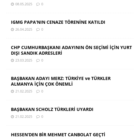
08.05.2025
0
IGMG PAPA’NIN CENAZE TÖRENİNE KATILDI
26.04.2025
0
CHP CUMHURBAŞKANI ADAYININ ÖN SEÇİMİ İÇİN YURT
DIŞI SANDIK ADRESLERİ
23.03.2025
0
BAŞBAKAN ADAYI MERZ: TÜRKİYE ve TÜRKLER
ALMANYA İÇİN ÇOK ÖNEMLİ
21.02.2025
0
BAŞBAKAN SCHOLZ TÜRKLERİ UYARDI
21.02.2025
0
HESSEN’DEN BİR MEHMET CANBOLAT GEÇTİ