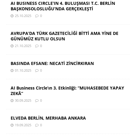
AI BUSINESS CIRCLE’IN 4. BULUŞMASI T.C. BERLİN
BAŞKONSOLOSLUĞU’NDA GERÇEKLEŞTİ
25.10.2025
0
AVRUPA’DA TÜRK GAZETECİLİĞİ BİTTİ AMA YİNE DE
GÜNÜMÜZ KUTLU OLSUN
21.10.2025
0
BASINDA EFSANE: NECATİ ZİNCİRKIRAN
01.10.2025
0
AI Business Circle’ın 3. Etkinliği: “MUHASEBEDE YAPAY
ZEKÂ”
30.09.2025
0
ELVEDA BERLİN, MERHABA ANKARA
19.09.2025
0