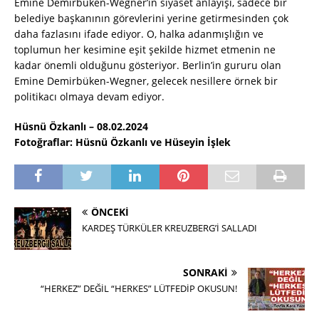
Emine Demirbüken-Wegner’in siyaset anlayışı, sadece bir
belediye başkanının görevlerini yerine getirmesinden çok
daha fazlasını ifade ediyor. O, halka adanmışlığın ve
toplumun her kesimine eşit şekilde hizmet etmenin ne
kadar önemli olduğunu gösteriyor. Berlin’in gururu olan
Emine Demirbüken-Wegner, gelecek nesillere örnek bir
politikacı olmaya devam ediyor.
Hüsnü Özkanlı – 08.02.2024
Fotoğraflar: Hüsnü Özkanlı ve Hüseyin İşlek
ÖNCEKI
KARDEŞ TÜRKÜLER KREUZBERG’İ SALLADI
SONRAKI
“HERKEZ” DEĞİL “HERKES” LÜTFEDİP OKUSUN!