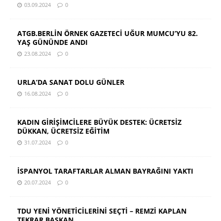
03.09.2024
0
ATGB.BERLİN ÖRNEK GAZETECİ UĞUR MUMCU’YU 82.
YAŞ GÜNÜNDE ANDI
23.08.2024
0
URLA’DA SANAT DOLU GÜNLER
16.08.2024
0
KADIN GİRİŞİMCİLERE BÜYÜK DESTEK: ÜCRETSİZ
DÜKKAN, ÜCRETSİZ EĞİTİM
31.07.2024
0
İSPANYOL TARAFTARLAR ALMAN BAYRAĞINI YAKTI
20.07.2024
0
TDU YENİ YÖNETİCİLERİNİ SEÇTİ – REMZİ KAPLAN
TEKRAR BAŞKAN