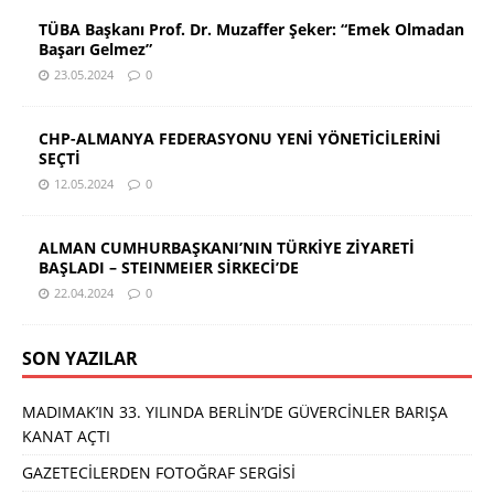
TÜBA Başkanı Prof. Dr. Muzaffer Şeker: “Emek Olmadan
Başarı Gelmez”
23.05.2024
0
CHP-ALMANYA FEDERASYONU YENİ YÖNETİCİLERİNİ
SEÇTİ
12.05.2024
0
ALMAN CUMHURBAŞKANI’NIN TÜRKİYE ZİYARETİ
BAŞLADI – STEINMEIER SİRKECİ’DE
22.04.2024
0
SON YAZILAR
MADIMAK’IN 33. YILINDA BERLİN’DE GÜVERCİNLER BARIŞA
KANAT AÇTI
GAZETECİLERDEN FOTOĞRAF SERGİSİ