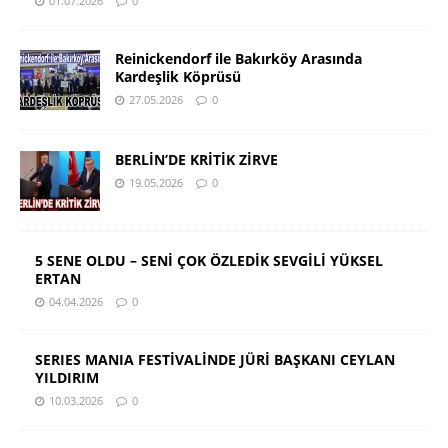
01.07.2026
0
Reinickendorf ile Bakırköy Arasında
Kardeşlik Köprüsü
27.05.2026
0
BERLİN’DE KRİTİK ZİRVE
19.05.2026
0
5 SENE OLDU – SENİ ÇOK ÖZLEDİK SEVGİLİ YÜKSEL
ERTAN
04.04.2026
0
SERIES MANIA FESTİVALİNDE JÜRİ BAŞKANI CEYLAN
YILDIRIM
10.03.2026
0