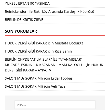
YÜKSEL ERTAN 90 YAŞINDA
Reinickendorf ile Bakırköy Arasında Kardeşlik Köprüsü
BERLİN’DE KRİTİK ZİRVE
SON YORUMLAR
HUKUK DERSİ GİBİ KARAR
için
Mustafa Dodurga
HUKUK DERSİ GİBİ KARAR
için
Riza Sahin
BERLİN CHP’DE “ATILMIŞLAR” İLE “ATANMIŞLAR”
MÜCADELESİNİN İLK KAZANANI İMAM KALOĞLU
için
HUKUK
DERSİ GİBİ KARAR – AYPA.TV
SALON MU? SOKAK MI?
için
Erdal Topbaş
SALON MU? SOKAK MI?
için
Veli Tazar