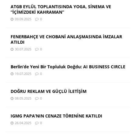
ATGB EYLÜL TOPLANTISINDA YOGA, SİNEMA VE
“İÇİMİZDEKİ KAHRAMAN”
09.09.2025
0
FENERBAHÇE VE CHOBANİ ANLAŞMASINDA İMZALAR
ATILDI
30.07.2025
0
Berlin’de Yeni Bir Topluluk Doğdu: AI BUSINESS CIRCLE
19.07.2025
0
DOĞRU REKLAM VE GÜÇLÜ İLETİŞİM
08.05.2025
0
IGMG PAPA’NIN CENAZE TÖRENİNE KATILDI
26.04.2025
0