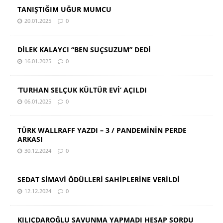
TANIŞTIĞIM UĞUR MUMCU
20.01.2025
0
DİLEK KALAYCI “BEN SUÇSUZUM” DEDİ
16.01.2025
0
‘TURHAN SELÇUK KÜLTÜR EVİ’ AÇILDI
06.01.2025
0
TÜRK WALLRAFF YAZDI – 3 / PANDEMİNİN PERDE
ARKASI
30.12.2024
0
SEDAT SİMAVİ ÖDÜLLERİ SAHİPLERİNE VERİLDİ
12.12.2024
0
KILIÇDAROĞLU SAVUNMA YAPMADI HESAP SORDU