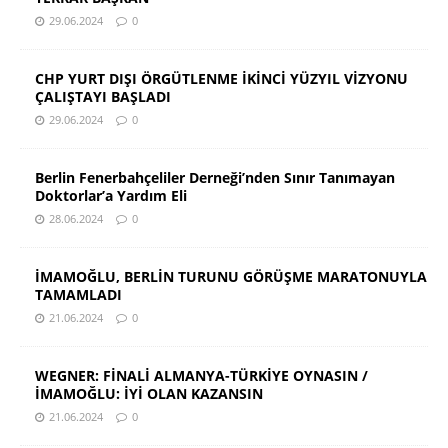
29.06.2024
0
CHP YURT DIŞI ÖRGÜTLENME İKİNCİ YÜZYIL VİZYONU
ÇALIŞTAYI BAŞLADI
29.06.2024
0
Berlin Fenerbahçeliler Derneği’nden Sınır Tanımayan
Doktorlar’a Yardım Eli
28.06.2024
0
İMAMOĞLU, BERLİN TURUNU GÖRÜŞME MARATONUYLA
TAMAMLADI
21.06.2024
0
WEGNER: FİNALİ ALMANYA-TÜRKİYE OYNASIN /
İMAMOĞLU: İYİ OLAN KAZANSIN
21.06.2024
0