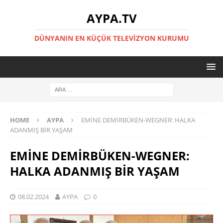
AYPA.TV
DÜNYANIN EN KÜÇÜK TELEVIZYON KURUMU
HOME
AYPA
EMİNE DEMİRBÜKEN-WEGNER: HALKA
ADANMIŞ BİR YAŞAM
EMİNE DEMİRBÜKEN-WEGNER:
HALKA ADANMIŞ BİR YAŞAM
08.02.2024
AYPA
0