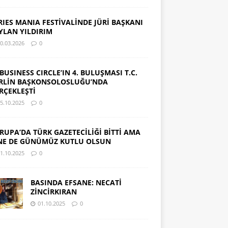
RIES MANIA FESTİVALİNDE JÜRİ BAŞKANI
YLAN YILDIRIM
0.03.2026
0
 BUSINESS CIRCLE’IN 4. BULUŞMASI T.C.
RLİN BAŞKONSOLOSLUĞU’NDA
RÇEKLEŞTİ
5.10.2025
0
RUPA’DA TÜRK GAZETECİLİĞİ BİTTİ AMA
NE DE GÜNÜMÜZ KUTLU OLSUN
1.10.2025
0
BASINDA EFSANE: NECATİ
ZİNCİRKIRAN
01.10.2025
0