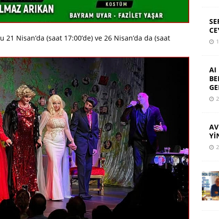
SE
CE
 21 Nisan’da (saat 17:00’de) ve 26 Nisan’da da (saat
1
AI
BE
GE
2
AV
Yİ
2