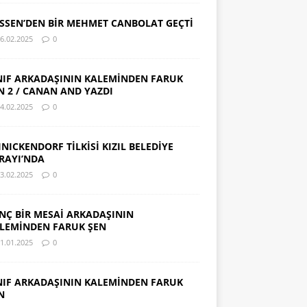
SSEN’DEN BİR MEHMET CANBOLAT GEÇTİ
6.02.2025
0
NIF ARKADAŞININ KALEMİNDEN FARUK
N 2 / CANAN AND YAZDI
4.02.2025
0
INICKENDORF TİLKİSİ KIZIL BELEDİYE
RAYI’NDA
3.02.2025
0
NÇ BİR MESAİ ARKADAŞININ
LEMİNDEN FARUK ŞEN
1.01.2025
0
NIF ARKADAŞININ KALEMİNDEN FARUK
N