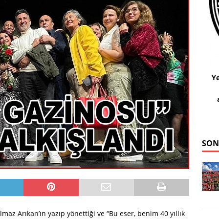
Ye
SON
lmaz Arıkan’ın yazıp yönettiği ve “Bu eser, benim 40 yıllık