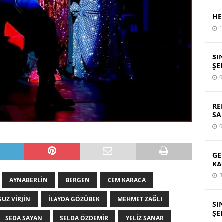
HE
1
SI
ŞE
0
RE
SA
0
GE
KA
3
AYNABERLIN
BERGEN
CEM KARACA
UZ VIRJIN
İLAYDA GÖZÜBEK
MEHMET ZAĞLI
SI
ŞE
SEDA SAYAN
SELDA ÖZDEMIR
YELIZ SANAR