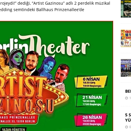
jeydi!” dediği, “Artist Gazinosu” adlı 2 perdelik müzikal
edding semtindeki Ballhaus Prinzenallee’de
BE
1
5 
YÜ
0