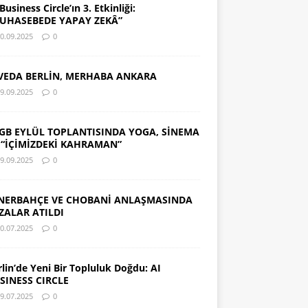
Business Circle’ın 3. Etkinliği:
UHASEBEDE YAPAY ZEKÂ”
0.09.2025
0
VEDA BERLİN, MERHABA ANKARA
9.09.2025
0
GB EYLÜL TOPLANTISINDA YOGA, SİNEMA
 “İÇİMİZDEKİ KAHRAMAN”
9.09.2025
0
NERBAHÇE VE CHOBANİ ANLAŞMASINDA
ZALAR ATILDI
0.07.2025
0
rlin’de Yeni Bir Topluluk Doğdu: AI
SINESS CIRCLE
9.07.2025
0