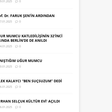
9.01.2025
0
of. Dr. FARUK ŞEN’İN ARDINDAN
7.01.2025
0
UR MUMCU KATLEDİLİŞİNİN 32’İNCİ
LINDA BERLİN’DE DE ANILDI
4.01.2025
0
NIŞTIĞIM UĞUR MUMCU
0.01.2025
0
LEK KALAYCI “BEN SUÇSUZUM” DEDİ
6.01.2025
0
URHAN SELÇUK KÜLTÜR EVİ’ AÇILDI
6.01.2025
0