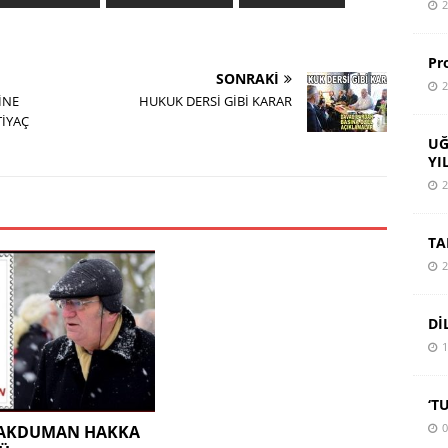
2
Pr
SONRAKI
2
İNE
HUKUK DERSİ GİBİ KARAR
TİYAÇ
UĞ
YI
2
TA
2
Dİ
1
‘T
0
 AKDUMAN HAKKA