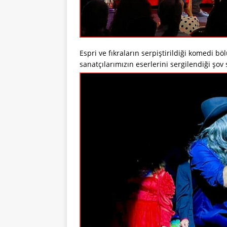
Espri ve fıkraların serpiştirildiği komedi 
sanatçılarımızın eserlerini sergilendiği şov