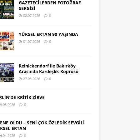
GAZETECİLERDEN FOTOĞRAF
SERGİSİ
02.07.2026
0
YÜKSEL ERTAN 90 YAŞINDA
01.07.2026
0
Reinickendorf ile Bakırköy
Arasında Kardeşlik Köprüsü
27.05.2026
0
RLİN’DE KRİTİK ZİRVE
9.05.2026
0
SENE OLDU – SENİ ÇOK ÖZLEDİK SEVGİLİ
KSEL ERTAN
4.04.2026
0