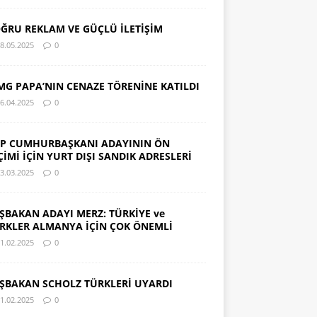
ĞRU REKLAM VE GÜÇLÜ İLETİŞİM
8.05.2025
0
MG PAPA’NIN CENAZE TÖRENİNE KATILDI
6.04.2025
0
P CUMHURBAŞKANI ADAYININ ÖN
ÇİMİ İÇİN YURT DIŞI SANDIK ADRESLERİ
3.03.2025
0
ŞBAKAN ADAYI MERZ: TÜRKİYE ve
RKLER ALMANYA İÇİN ÇOK ÖNEMLİ
1.02.2025
0
ŞBAKAN SCHOLZ TÜRKLERİ UYARDI
1.02.2025
0