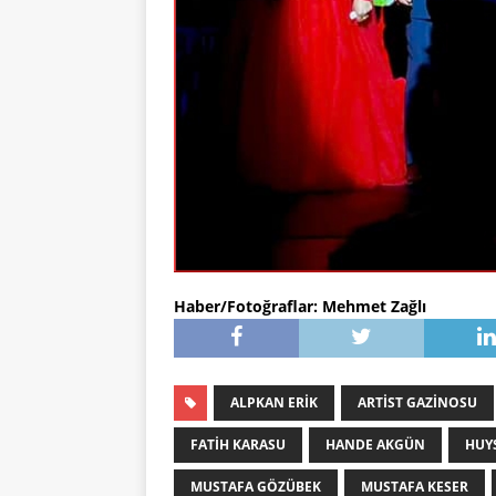
Haber/Fotoğraflar: Mehmet Zağlı
ALPKAN ERIK
ARTIST GAZINOSU
FATIH KARASU
HANDE AKGÜN
HUYS
MUSTAFA GÖZÜBEK
MUSTAFA KESER