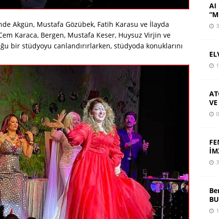
AI 
“M
ande Akgün, Mustafa Gözübek, Fatih Karasu ve İlayda
3
 Cem Karaca, Bergen, Mustafa Keser, Huysuz Virjin ve
tuğu bir stüdyoyu canlandırırlarken, stüdyoda konuklarını
EL
1
AT
VE
0
FE
İM
3
Be
BU
1