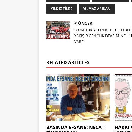
YILDIZ TILBE
YILMAZ ARIKAN
ÖNCEKI
“CUMHURİYET’İN KURUCU LİDER
YAKIŞIR GENÇLİK DEVRİMİNE İH
VAR!”
RELATED ARTICLES
BASINDA EFSANE: NECATİ
HAKKI