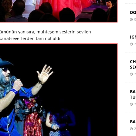
DO
0
bölümünün yanısıra, muhteşem seslerin sevilen
IG
 sanatseverlerden tam not aldı.
2
CH
SE
2
BA
TÜ
2
BA
2