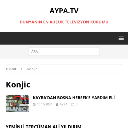
AYPA.TV
DÜNYANIN EN KÜÇÜK TELEVIZYON KURUMU
HOME
Konjic
Konjic
KAYRA’DAN BOSNA HERSEK’E YARDIM ELİ
16.10.2024
AYPA
0
YEMINLI TERCÜMAN ALI YILDIRIM