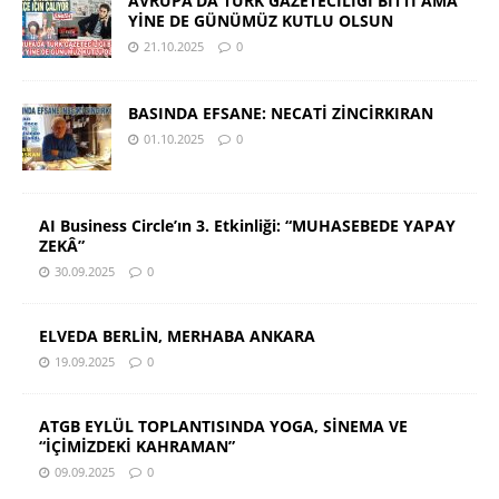
AVRUPA’DA TÜRK GAZETECİLİĞİ BİTTİ AMA
YİNE DE GÜNÜMÜZ KUTLU OLSUN
21.10.2025
0
BASINDA EFSANE: NECATİ ZİNCİRKIRAN
01.10.2025
0
AI Business Circle’ın 3. Etkinliği: “MUHASEBEDE YAPAY
ZEKÂ”
30.09.2025
0
ELVEDA BERLİN, MERHABA ANKARA
19.09.2025
0
ATGB EYLÜL TOPLANTISINDA YOGA, SİNEMA VE
“İÇİMİZDEKİ KAHRAMAN”
09.09.2025
0