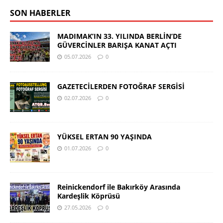
SON HABERLER
MADIMAK’IN 33. YILINDA BERLİN’DE
GÜVERCİNLER BARIŞA KANAT AÇTI
05.07.2026
0
GAZETECİLERDEN FOTOĞRAF SERGİSİ
02.07.2026
0
YÜKSEL ERTAN 90 YAŞINDA
01.07.2026
0
Reinickendorf ile Bakırköy Arasında
Kardeşlik Köprüsü
27.05.2026
0