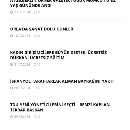
ATGB.BERLİN ÖRNEK GAZETECİ UĞUR MUMCU’YU 82.
YAŞ GÜNÜNDE ANDI
23.08.2024
0
URLA’DA SANAT DOLU GÜNLER
16.08.2024
0
KADIN GİRİŞİMCİLERE BÜYÜK DESTEK: ÜCRETSİZ
DÜKKAN, ÜCRETSİZ EĞİTİM
31.07.2024
0
İSPANYOL TARAFTARLAR ALMAN BAYRAĞINI YAKTI
20.07.2024
0
TDU YENİ YÖNETİCİLERİNİ SEÇTİ – REMZİ KAPLAN
TEKRAR BAŞKAN
29.06.2024
0