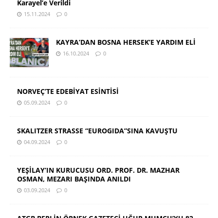
Karayel’e Verildi
15.11.2024
0
KAYRA’DAN BOSNA HERSEK’E YARDIM ELİ
16.10.2024
0
NORVEÇ’TE EDEBİYAT ESİNTİSİ
05.09.2024
0
SKALITZER STRASSE “EUROGIDA”SINA KAVUŞTU
04.09.2024
0
YEŞİLAY’IN KURUCUSU ORD. PROF. DR. MAZHAR
OSMAN, MEZARI BAŞINDA ANILDI
03.09.2024
0