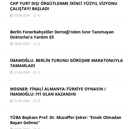
CHP YURT DIŞI ÖRGÜTLENME İKİNCİ YÜZYIL VİZYONU
ÇALIŞTAYI BAŞLADI
29.06.2024
0
Berlin Fenerbahçeliler Derneği’nden Sınır Tanımayan
Doktorlar’a Yardım Eli
28.06.2024
0
İMAMOĞLU, BERLİN TURUNU GÖRÜŞME MARATONUYLA
TAMAMLADI
21.06.2024
0
WEGNER: FİNALİ ALMANYA-TÜRKİYE OYNASIN /
İMAMOĞLU: İYİ OLAN KAZANSIN
21.06.2024
0
TÜBA Başkanı Prof. Dr. Muzaffer Şeker: “Emek Olmadan
Başarı Gelmez”