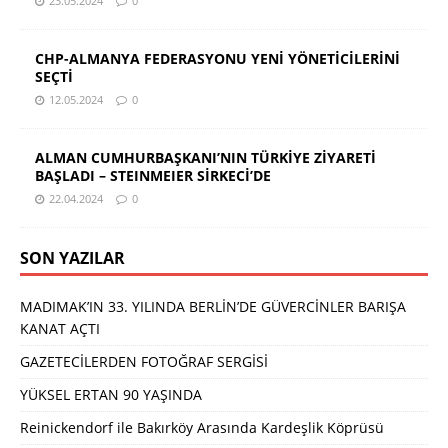
23.05.2024
0
CHP-ALMANYA FEDERASYONU YENİ YÖNETİCİLERİNİ
SEÇTİ
12.05.2024
0
ALMAN CUMHURBAŞKANI’NIN TÜRKİYE ZİYARETİ
BAŞLADI – STEINMEIER SİRKECİ’DE
22.04.2024
0
SON YAZILAR
MADIMAK’IN 33. YILINDA BERLİN’DE GÜVERCİNLER BARIŞA
KANAT AÇTI
GAZETECİLERDEN FOTOĞRAF SERGİSİ
YÜKSEL ERTAN 90 YAŞINDA
Reinickendorf ile Bakırköy Arasında Kardeşlik Köprüsü