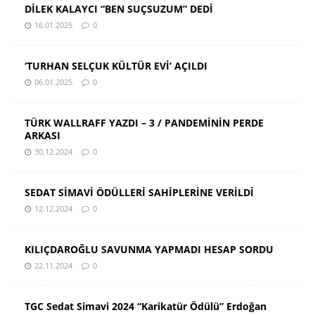
DİLEK KALAYCI “BEN SUÇSUZUM” DEDİ
16.01.2025
0
‘TURHAN SELÇUK KÜLTÜR EVİ’ AÇILDI
06.01.2025
0
TÜRK WALLRAFF YAZDI – 3 / PANDEMİNİN PERDE
ARKASI
30.12.2024
0
SEDAT SİMAVİ ÖDÜLLERİ SAHİPLERİNE VERİLDİ
12.12.2024
0
KILIÇDAROĞLU SAVUNMA YAPMADI HESAP SORDU
22.11.2024
0
TGC Sedat Simavi 2024 “Karikatür Ödülü” Erdoğan