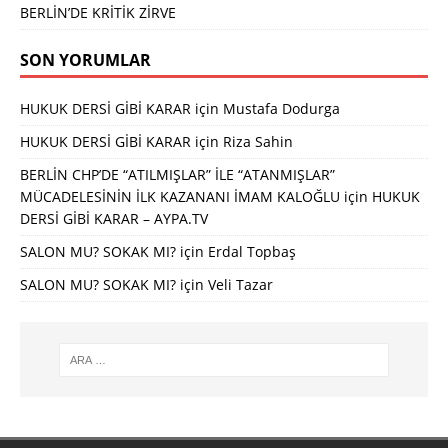
BERLİN’DE KRİTİK ZİRVE
SON YORUMLAR
HUKUK DERSİ GİBİ KARAR
için
Mustafa Dodurga
HUKUK DERSİ GİBİ KARAR
için
Riza Sahin
BERLİN CHP’DE “ATILMIŞLAR” İLE “ATANMIŞLAR”
MÜCADELESİNİN İLK KAZANANI İMAM KALOĞLU
için
HUKUK
DERSİ GİBİ KARAR – AYPA.TV
SALON MU? SOKAK MI?
için
Erdal Topbaş
SALON MU? SOKAK MI?
için
Veli Tazar