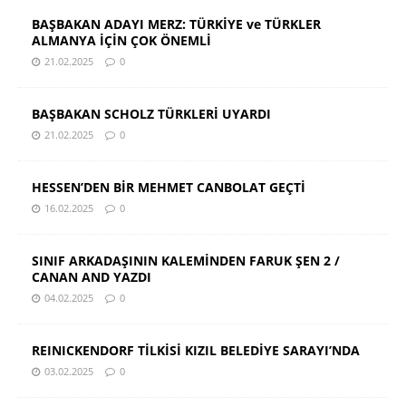
BAŞBAKAN ADAYI MERZ: TÜRKİYE ve TÜRKLER
ALMANYA İÇİN ÇOK ÖNEMLİ
21.02.2025
0
BAŞBAKAN SCHOLZ TÜRKLERİ UYARDI
21.02.2025
0
HESSEN’DEN BİR MEHMET CANBOLAT GEÇTİ
16.02.2025
0
SINIF ARKADAŞININ KALEMİNDEN FARUK ŞEN 2 /
CANAN AND YAZDI
04.02.2025
0
REINICKENDORF TİLKİSİ KIZIL BELEDİYE SARAYI’NDA
03.02.2025
0