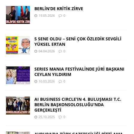
BERLİN’DE KRİTİK ZİRVE
19.05.2026
0
5 SENE OLDU – SENİ ÇOK ÖZLEDİK SEVGİLİ
YÜKSEL ERTAN
04.04.2026
0
SERIES MANIA FESTİVALİNDE JÜRİ BAŞKANI
CEYLAN YILDIRIM
10.03.2026
0
AI BUSINESS CIRCLE’IN 4. BULUŞMASI T.C.
BERLİN BAŞKONSOLOSLUĞU’NDA
GERÇEKLEŞTİ
25.10.2025
0