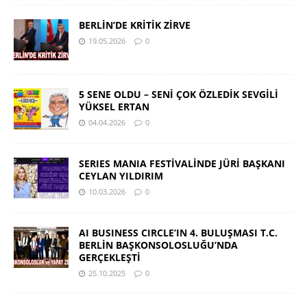
BERLİN’DE KRİTİK ZİRVE
19.05.2026
0
5 SENE OLDU – SENİ ÇOK ÖZLEDİK SEVGİLİ
YÜKSEL ERTAN
04.04.2026
0
SERIES MANIA FESTİVALİNDE JÜRİ BAŞKANI
CEYLAN YILDIRIM
10.03.2026
0
AI BUSINESS CIRCLE’IN 4. BULUŞMASI T.C.
BERLİN BAŞKONSOLOSLUĞU’NDA
GERÇEKLEŞTİ
25.10.2025
0