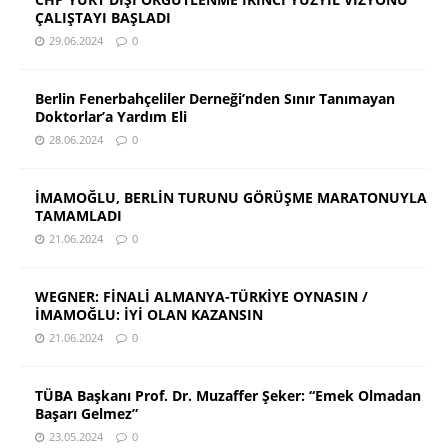
ÇALIŞTAYI BAŞLADI
29.06.2024
0
Berlin Fenerbahçeliler Derneği’nden Sınır Tanımayan
Doktorlar’a Yardım Eli
28.06.2024
0
İMAMOĞLU, BERLİN TURUNU GÖRÜŞME MARATONUYLA
TAMAMLADI
21.06.2024
0
WEGNER: FİNALİ ALMANYA-TÜRKİYE OYNASIN /
İMAMOĞLU: İYİ OLAN KAZANSIN
21.06.2024
0
TÜBA Başkanı Prof. Dr. Muzaffer Şeker: “Emek Olmadan
Başarı Gelmez”
23.05.2024
0