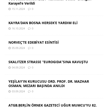
Karayel’e Verildi
15.11.2024
0
KAYRA’DAN BOSNA HERSEK’E YARDIM ELİ
16.10.2024
0
NORVEÇ’TE EDEBİYAT ESİNTİSİ
05.09.2024
0
SKALITZER STRASSE “EUROGIDA”SINA KAVUŞTU
04.09.2024
0
YEŞİLAY’IN KURUCUSU ORD. PROF. DR. MAZHAR
OSMAN, MEZARI BAŞINDA ANILDI
03.09.2024
0
ATGB.BERLİN ÖRNEK GAZETECİ UĞUR MUMCU’YU 82.