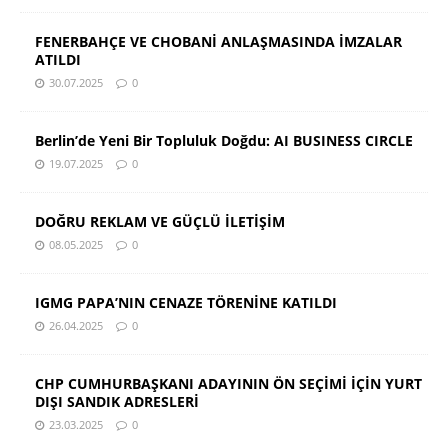
FENERBAHÇE VE CHOBANİ ANLAŞMASINDA İMZALAR
ATILDI
30.07.2025
0
Berlin’de Yeni Bir Topluluk Doğdu: AI BUSINESS CIRCLE
19.07.2025
0
DOĞRU REKLAM VE GÜÇLÜ İLETİŞİM
08.05.2025
0
IGMG PAPA’NIN CENAZE TÖRENİNE KATILDI
26.04.2025
0
CHP CUMHURBAŞKANI ADAYININ ÖN SEÇİMİ İÇİN YURT
DIŞI SANDIK ADRESLERİ
23.03.2025
0