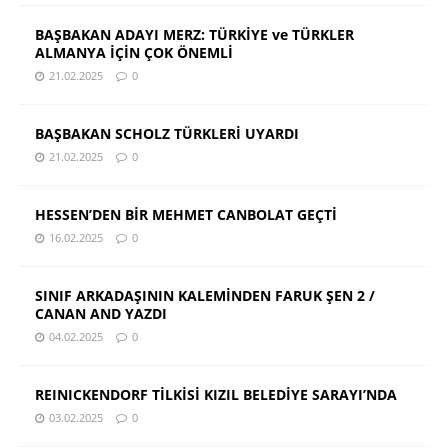
BAŞBAKAN ADAYI MERZ: TÜRKİYE ve TÜRKLER
ALMANYA İÇİN ÇOK ÖNEMLİ
21.02.2025
0
BAŞBAKAN SCHOLZ TÜRKLERİ UYARDI
21.02.2025
0
HESSEN’DEN BİR MEHMET CANBOLAT GEÇTİ
16.02.2025
0
SINIF ARKADAŞININ KALEMİNDEN FARUK ŞEN 2 /
CANAN AND YAZDI
04.02.2025
0
REINICKENDORF TİLKİSİ KIZIL BELEDİYE SARAYI’NDA
03.02.2025
0