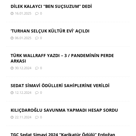
DİLEK KALAYCI “BEN SUÇSUZUM” DEDİ
16.01.2025
0
‘TURHAN SELÇUK KÜLTÜR EVİ’ AÇILDI
06.01.2025
0
TÜRK WALLRAFF YAZDI – 3 / PANDEMİNİN PERDE
ARKASI
30.12.2024
0
SEDAT SİMAVİ ÖDÜLLERİ SAHİPLERİNE VERİLDİ
12.12.2024
0
KILIÇDAROĞLU SAVUNMA YAPMADI HESAP SORDU
22.11.2024
0
TGC Sedat Simavi 2024 “Karikatür Ödülü” Erdoğan