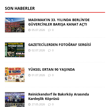
SON HABERLER
MADIMAK’IN 33. YILINDA BERLİN’DE
GÜVERCİNLER BARIŞA KANAT AÇTI
05.07.2026
0
GAZETECİLERDEN FOTOĞRAF SERGİSİ
02.07.2026
0
YÜKSEL ERTAN 90 YAŞINDA
01.07.2026
0
Reinickendorf ile Bakırköy Arasında
Kardeşlik Köprüsü
27.05.2026
0