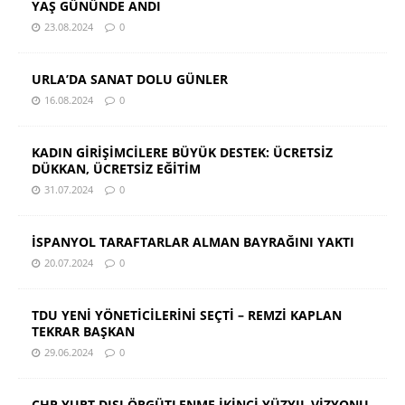
YAŞ GÜNÜNDE ANDI
23.08.2024
0
URLA’DA SANAT DOLU GÜNLER
16.08.2024
0
KADIN GİRİŞİMCİLERE BÜYÜK DESTEK: ÜCRETSİZ
DÜKKAN, ÜCRETSİZ EĞİTİM
31.07.2024
0
İSPANYOL TARAFTARLAR ALMAN BAYRAĞINI YAKTI
20.07.2024
0
TDU YENİ YÖNETİCİLERİNİ SEÇTİ – REMZİ KAPLAN
TEKRAR BAŞKAN
29.06.2024
0
CHP YURT DIŞI ÖRGÜTLENME İKİNCİ YÜZYIL VİZYONU