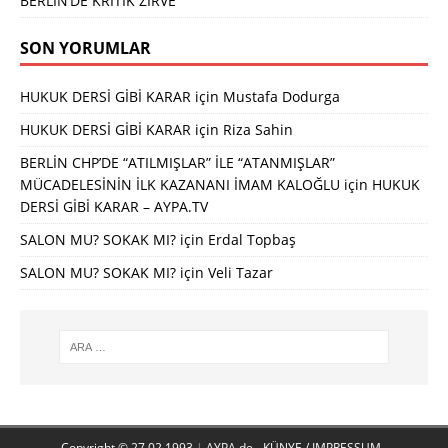
BERLİN’DE KRİTİK ZİRVE
SON YORUMLAR
HUKUK DERSİ GİBİ KARAR
için
Mustafa Dodurga
HUKUK DERSİ GİBİ KARAR
için
Riza Sahin
BERLİN CHP’DE “ATILMIŞLAR” İLE “ATANMIŞLAR”
MÜCADELESİNİN İLK KAZANANI İMAM KALOĞLU
için
HUKUK
DERSİ GİBİ KARAR – AYPA.TV
SALON MU? SOKAK MI?
için
Erdal Topbaş
SALON MU? SOKAK MI?
için
Veli Tazar
Copyright © 27.02.1993
|
AYPA.de - KÜNYE / IMPRESSUM -