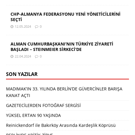
CHP-ALMANYA FEDERASYONU YENİ YÖNETİCİLERİNİ
SEÇTİ
12.05.2024
0
ALMAN CUMHURBAŞKANI’NIN TÜRKİYE ZİYARETİ
BAŞLADI – STEINMEIER SİRKECİ’DE
22.04.2024
0
SON YAZILAR
MADIMAK’IN 33. YILINDA BERLİN’DE GÜVERCİNLER BARIŞA
KANAT AÇTI
GAZETECİLERDEN FOTOĞRAF SERGİSİ
YÜKSEL ERTAN 90 YAŞINDA
Reinickendorf ile Bakırköy Arasında Kardeşlik Köprüsü