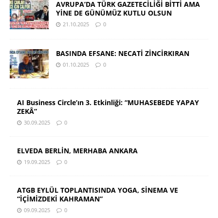
AVRUPA’DA TÜRK GAZETECİLİĞİ BİTTİ AMA
YİNE DE GÜNÜMÜZ KUTLU OLSUN
21.10.2025
0
BASINDA EFSANE: NECATİ ZİNCİRKIRAN
01.10.2025
0
AI Business Circle’ın 3. Etkinliği: “MUHASEBEDE YAPAY
ZEKÂ”
30.09.2025
0
ELVEDA BERLİN, MERHABA ANKARA
19.09.2025
0
ATGB EYLÜL TOPLANTISINDA YOGA, SİNEMA VE
“İÇİMİZDEKİ KAHRAMAN”
09.09.2025
0