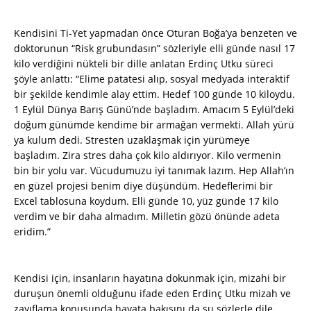
Kendisini Ti-Yet yapmadan önce Oturan Boğa’ya benzeten ve
doktorunun “Risk grubundasın” sözleriyle elli günde nasıl 17
kilo verdiğini nükteli bir dille anlatan Erdinç Utku süreci
şöyle anlattı: “Elime patatesi alıp, sosyal medyada interaktif
bir şekilde kendimle alay ettim. Hedef 100 günde 10 kiloydu.
1 Eylül Dünya Barış Günü’nde başladım. Amacım 5 Eylül’deki
doğum günümde kendime bir armağan vermekti. Allah yürü
ya kulum dedi. Stresten uzaklaşmak için yürümeye
başladım. Zira stres daha çok kilo aldırıyor. Kilo vermenin
bin bir yolu var. Vücudumuzu iyi tanımak lazım. Hep Allah’ın
en güzel projesi benim diye düşündüm. Hedeflerimi bir
Excel tablosuna koydum. Elli günde 10, yüz günde 17 kilo
verdim ve bir daha almadım. Milletin gözü önünde adeta
eridim.”
Kendisi için, insanların hayatına dokunmak için, mizahi bir
duruşun önemli olduğunu ifade eden Erdinç Utku mizah ve
zayıflama konusunda hayata bakışını da şu sözlerle dile