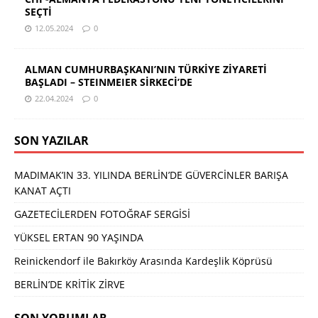
SEÇTİ
12.05.2024
0
ALMAN CUMHURBAŞKANI’NIN TÜRKİYE ZİYARETİ
BAŞLADI – STEINMEIER SİRKECİ’DE
22.04.2024
0
SON YAZILAR
MADIMAK’IN 33. YILINDA BERLİN’DE GÜVERCİNLER BARIŞA
KANAT AÇTI
GAZETECİLERDEN FOTOĞRAF SERGİSİ
YÜKSEL ERTAN 90 YAŞINDA
Reinickendorf ile Bakırköy Arasında Kardeşlik Köprüsü
BERLİN’DE KRİTİK ZİRVE