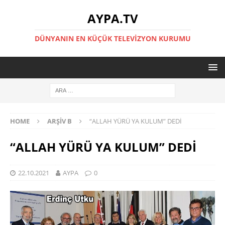
AYPA.TV
DÜNYANIN EN KÜÇÜK TELEVIZYON KURUMU
HOME
ARŞIV B
“ALLAH YÜRÜ YA KULUM” DEDİ
“ALLAH YÜRÜ YA KULUM” DEDİ
22.10.2021
AYPA
0