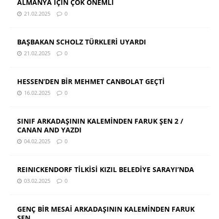
ALMANYA İÇİN ÇOK ÖNEMLİ
21.02.2025
0
BAŞBAKAN SCHOLZ TÜRKLERİ UYARDI
21.02.2025
0
HESSEN’DEN BİR MEHMET CANBOLAT GEÇTİ
16.02.2025
0
SINIF ARKADAŞININ KALEMİNDEN FARUK ŞEN 2 /
CANAN AND YAZDI
04.02.2025
0
REINICKENDORF TİLKİSİ KIZIL BELEDİYE SARAYI’NDA
03.02.2025
0
GENÇ BİR MESAİ ARKADAŞININ KALEMİNDEN FARUK
ŞEN