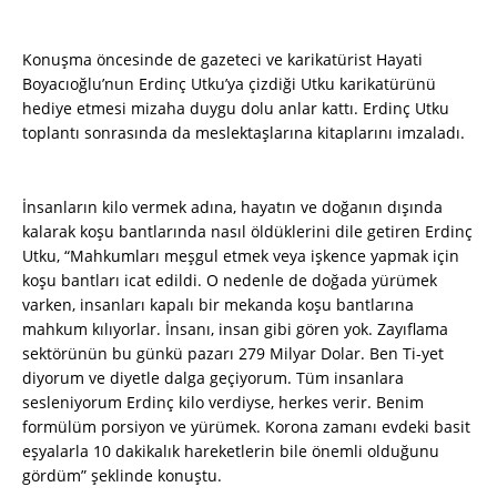
Konuşma öncesinde de gazeteci ve karikatürist Hayati
Boyacıoğlu’nun Erdinç Utku’ya çizdiği Utku karikatürünü
hediye etmesi mizaha duygu dolu anlar kattı. Erdinç Utku
toplantı sonrasında da meslektaşlarına kitaplarını imzaladı.
İnsanların kilo vermek adına, hayatın ve doğanın dışında
kalarak koşu bantlarında nasıl öldüklerini dile getiren Erdinç
Utku, “Mahkumları meşgul etmek veya işkence yapmak için
koşu bantları icat edildi. O nedenle de doğada yürümek
varken, insanları kapalı bir mekanda koşu bantlarına
mahkum kılıyorlar. İnsanı, insan gibi gören yok. Zayıflama
sektörünün bu günkü pazarı 279 Milyar Dolar. Ben Ti-yet
diyorum ve diyetle dalga geçiyorum. Tüm insanlara
sesleniyorum Erdinç kilo verdiyse, herkes verir. Benim
formülüm porsiyon ve yürümek. Korona zamanı evdeki basit
eşyalarla 10 dakikalık hareketlerin bile önemli olduğunu
gördüm” şeklinde konuştu.