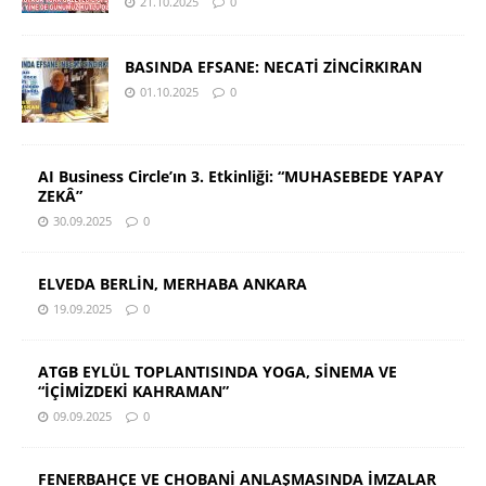
21.10.2025
0
BASINDA EFSANE: NECATİ ZİNCİRKIRAN
01.10.2025
0
AI Business Circle’ın 3. Etkinliği: “MUHASEBEDE YAPAY
ZEKÂ”
30.09.2025
0
ELVEDA BERLİN, MERHABA ANKARA
19.09.2025
0
ATGB EYLÜL TOPLANTISINDA YOGA, SİNEMA VE
“İÇİMİZDEKİ KAHRAMAN”
09.09.2025
0
FENERBAHÇE VE CHOBANİ ANLAŞMASINDA İMZALAR