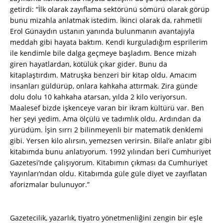
getirdi: “İlk olarak zayıflama sektörünü sömürü olarak görüp
bunu mizahla anlatmak istedim. İkinci olarak da, rahmetli
Erol Günaydın ustanın yanında bulunmanın avantajıyla
meddah gibi hayata baktım. Kendi kurguladığım esprilerim
ile kendimle bile dalga geçmeye başladım. Bence mizah
giren hayatlardan, kötülük çıkar gider. Bunu da
kitaplaştırdım. Matruşka benzeri bir kitap oldu. Amacım
insanları güldürüp, onlara kahkaha attırmak. Zira günde
dolu dolu 10 kahkaha atarsan, yılda 2 kilo veriyorsun.
Maalesef bizde işkenceye varan bir ikram kültürü var. Ben
her şeyi yedim. Ama ölçülü ve tadımlık oldu. Ardından da
yürüdüm. İşin sırrı 2 bilinmeyenli bir matematik denklemi
gibi. Yersen kilo alırsın, yemezsen verirsin. Bilal’e anlatır gibi
kitabımda bunu anlatıyorum. 1992 yılından beri Cumhuriyet
Gazetesi’nde çalışıyorum. Kitabımın çıkması da Cumhuriyet
Yayınları’ndan oldu. Kitabımda güle güle diyet ve zayıflatan
aforizmalar bulunuyor.”
Gazetecilik, yazarlık, tiyatro yönetmenliğini zengin bir eşle