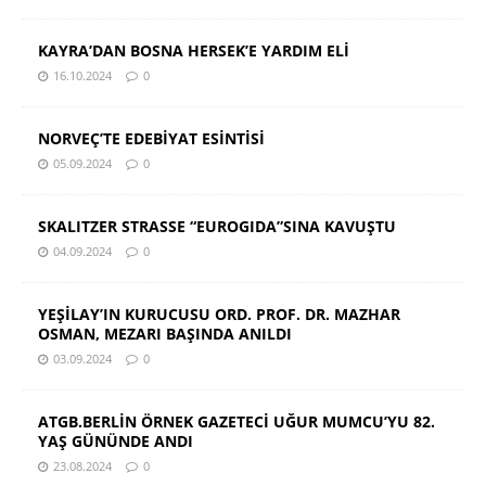
KAYRA’DAN BOSNA HERSEK’E YARDIM ELİ
16.10.2024
0
NORVEÇ’TE EDEBİYAT ESİNTİSİ
05.09.2024
0
SKALITZER STRASSE “EUROGIDA”SINA KAVUŞTU
04.09.2024
0
YEŞİLAY’IN KURUCUSU ORD. PROF. DR. MAZHAR
OSMAN, MEZARI BAŞINDA ANILDI
03.09.2024
0
ATGB.BERLİN ÖRNEK GAZETECİ UĞUR MUMCU’YU 82.
YAŞ GÜNÜNDE ANDI
23.08.2024
0