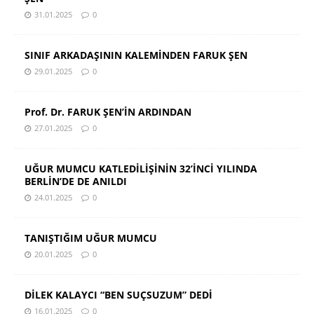
31.01.2025
0
SINIF ARKADAŞININ KALEMİNDEN FARUK ŞEN
29.01.2025
0
Prof. Dr. FARUK ŞEN’İN ARDINDAN
27.01.2025
0
UĞUR MUMCU KATLEDİLİŞİNİN 32’İNCİ YILINDA
BERLİN’DE DE ANILDI
24.01.2025
0
TANIŞTIĞIM UĞUR MUMCU
20.01.2025
0
DİLEK KALAYCI “BEN SUÇSUZUM” DEDİ
16.01.2025
0