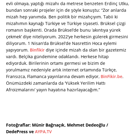
evli olmaya, yaptığı mizahı da metrese benzeten Erdinç Utku,
bundan sonraki projeler için de şöyle konuştu: “Zor anlarda
mizah hep yanımda. Ben politik bir mizahçıyım. Tabii ki
mizahımın kaynağı Türkiye ve Türkiye siyaseti. Brüksel çizgi
romanın başkenti. Orada Brüksel’de bunu ‘akıntıya yürek
çekmek’ diye niteliyorum. 2022’ye herkesin gülerek girmesini
diliyorum. 1 Nisan’da Brüksel’de Nasrettin Hoca eylemi
yapıyorum.
Binfikir
diye içinde mizah da olan bir gazetemiz
vardı. Belçika gündemine odaklandı. Herkese hitap
ediyorduk. Birilerinin ortamı germesi ve bizim de
yorulmamız nedeniyle artık internet ortamında Türkçe,
Fransızca, Flamanca yayınlarına devam ediyor,
BinFikir.be
.
Önümüzdeki zamanlarda da ‘Yüksek Yerilim Hattı
Afroizmalarını’ yayın hayatına hazırlayacağım.”
Fotoğraflar: Münir Bağrıaçık, Mehmet Dedeoğlu /
DedePress ve
AYPA.TV