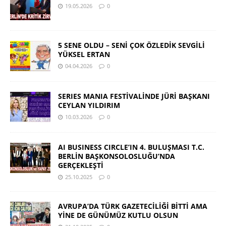
19.05.2026
0
5 SENE OLDU – SENİ ÇOK ÖZLEDİK SEVGİLİ
YÜKSEL ERTAN
04.04.2026
0
SERIES MANIA FESTİVALİNDE JÜRİ BAŞKANI
CEYLAN YILDIRIM
10.03.2026
0
AI BUSINESS CIRCLE’IN 4. BULUŞMASI T.C.
BERLİN BAŞKONSOLOSLUĞU’NDA
GERÇEKLEŞTİ
25.10.2025
0
AVRUPA’DA TÜRK GAZETECİLİĞİ BİTTİ AMA
YİNE DE GÜNÜMÜZ KUTLU OLSUN