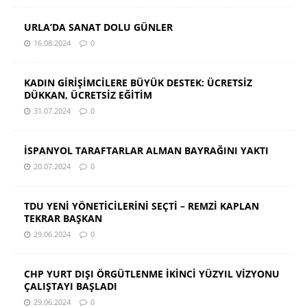
URLA’DA SANAT DOLU GÜNLER
16.08.2024
0
KADIN GİRİŞİMCİLERE BÜYÜK DESTEK: ÜCRETSİZ
DÜKKAN, ÜCRETSİZ EĞİTİM
31.07.2024
0
İSPANYOL TARAFTARLAR ALMAN BAYRAĞINI YAKTI
20.07.2024
0
TDU YENİ YÖNETİCİLERİNİ SEÇTİ – REMZİ KAPLAN
TEKRAR BAŞKAN
29.06.2024
0
CHP YURT DIŞI ÖRGÜTLENME İKİNCİ YÜZYIL VİZYONU
ÇALIŞTAYI BAŞLADI
29.06.2024
0