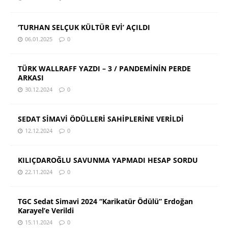
‘TURHAN SELÇUK KÜLTÜR EVİ’ AÇILDI
06.01.2025
0
TÜRK WALLRAFF YAZDI – 3 / PANDEMİNİN PERDE
ARKASI
30.12.2024
0
SEDAT SİMAVİ ÖDÜLLERİ SAHİPLERİNE VERİLDİ
12.12.2024
0
KILIÇDAROĞLU SAVUNMA YAPMADI HESAP SORDU
22.11.2024
0
TGC Sedat Simavi 2024 “Karikatür Ödülü” Erdoğan
Karayel’e Verildi
15.11.2024
0