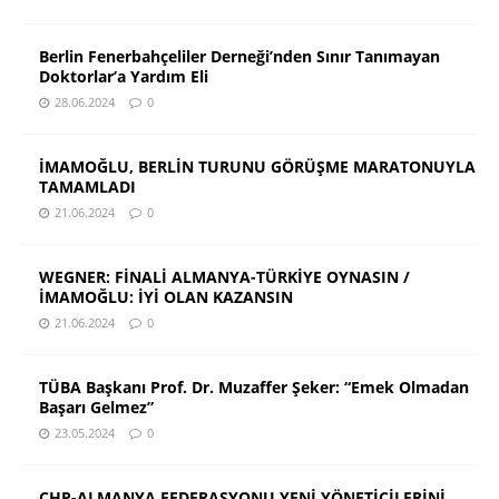
Berlin Fenerbahçeliler Derneği’nden Sınır Tanımayan
Doktorlar’a Yardım Eli
28.06.2024
0
İMAMOĞLU, BERLİN TURUNU GÖRÜŞME MARATONUYLA
TAMAMLADI
21.06.2024
0
WEGNER: FİNALİ ALMANYA-TÜRKİYE OYNASIN /
İMAMOĞLU: İYİ OLAN KAZANSIN
21.06.2024
0
TÜBA Başkanı Prof. Dr. Muzaffer Şeker: “Emek Olmadan
Başarı Gelmez”
23.05.2024
0
CHP-ALMANYA FEDERASYONU YENİ YÖNETİCİLERİNİ