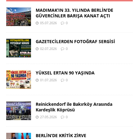
MADIMAK’IN 33. YILINDA BERLİN’DE
GÜVERCİNLER BARIŞA KANAT AÇTI
05.07.2026
0
GAZETECİLERDEN FOTOĞRAF SERGİSİ
02.07.2026
0
YÜKSEL ERTAN 90 YAŞINDA
01.07.2026
0
Reinickendorf ile Bakırköy Arasında
Kardeşlik Köprüsü
27.05.2026
0
BERLİN’DE KRİTİK ZİRVE