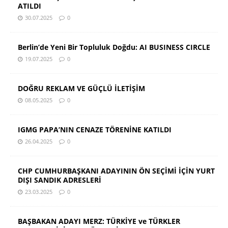
ATILDI
30.07.2025
0
Berlin’de Yeni Bir Topluluk Doğdu: AI BUSINESS CIRCLE
19.07.2025
0
DOĞRU REKLAM VE GÜÇLÜ İLETİŞİM
08.05.2025
0
IGMG PAPA’NIN CENAZE TÖRENİNE KATILDI
26.04.2025
0
CHP CUMHURBAŞKANI ADAYININ ÖN SEÇİMİ İÇİN YURT
DIŞI SANDIK ADRESLERİ
23.03.2025
0
BAŞBAKAN ADAYI MERZ: TÜRKİYE ve TÜRKLER