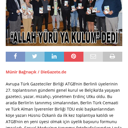
Münir Bağrıaçık / DieGazete.de
Avrupa Türk Gazeteciler Birliği ATGB’nin Berlinli üyelerinin
27. toplantısının gündemi genel kurul ve Belçika’da yaşayan
gazeteci, yazar, mizahçı, yönetmen Erdinç Utku oldu. Bu
arada Berlin’in tanınmış simalarından, Berlin Türk Cemaati
ve Türk Alman İşverenler Birliği TDU eski başkanlarından
köşe yazarı Hüsnü Özkanlı da ilk kez toplantıya katıldı ve
ATGB’nin en yeni üyesi olmak için üyelik başvuru formunu
imzaladı. Sosyal Medya’nın tanınmış fotoğrafçılarından Leyla