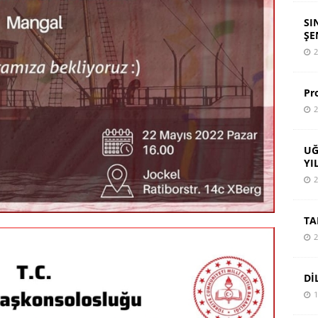
SI
ŞE
2
Pr
2
UĞ
YI
2
TA
2
Dİ
1