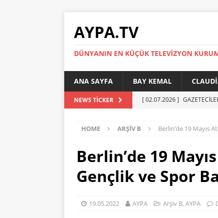
AYPA.TV
DÜNYANIN EN KÜÇÜK TELEVIZYON KURU
ANA SAYFA
BAY KEMAL
CLAUDI
[ 02.07.2026 ]
GAZETECİLE
NEWS TICKER
[ 01.07.2026 ]
YÜKSEL ERT
HOME
ARŞIV B
Berlin’de 19 Mayıs A
[ 27.05.2026 ]
Reinickendor
[ 19.05.2026 ]
BERLİN’DE KR
Berlin’de 19 Mayı
[ 05.07.2026 ]
MADIMAK’IN 
Gençlik ve Spor B
AYPA
19.05.2022
AYPA
Arşiv B
,
AYPA