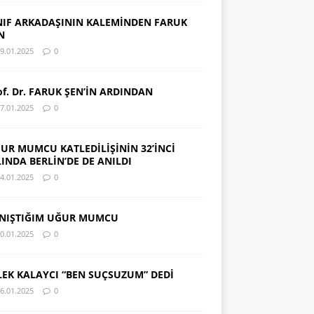
NIF ARKADAŞININ KALEMİNDEN FARUK
N
9.01.2025
0
of. Dr. FARUK ŞEN’İN ARDINDAN
7.01.2025
0
UR MUMCU KATLEDİLİŞİNİN 32’İNCİ
LINDA BERLİN’DE DE ANILDI
4.01.2025
0
NIŞTIĞIM UĞUR MUMCU
0.01.2025
0
LEK KALAYCI “BEN SUÇSUZUM” DEDİ
6.01.2025
0