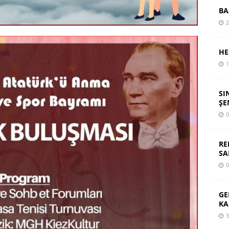
BA
2
HE
1
SI
ŞE
0
RE
SA
0
GE
KA
3