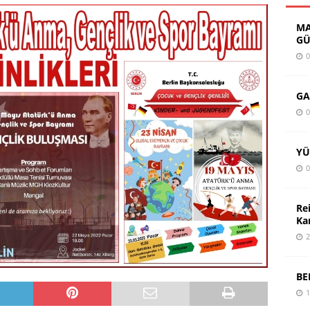
MA
GÜ
0
GA
0
YÜ
0
Re
Ka
2
BE
1