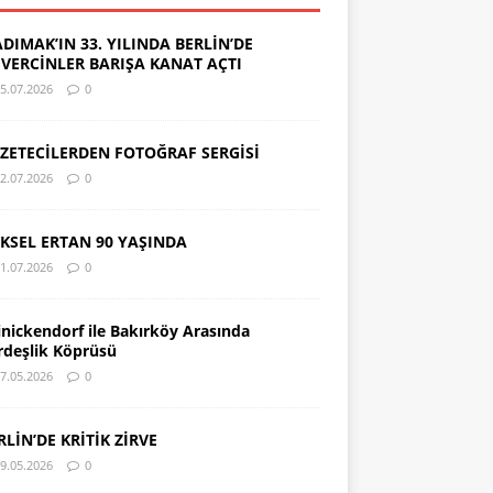
DIMAK’IN 33. YILINDA BERLİN’DE
VERCİNLER BARIŞA KANAT AÇTI
5.07.2026
0
ZETECİLERDEN FOTOĞRAF SERGİSİ
2.07.2026
0
KSEL ERTAN 90 YAŞINDA
1.07.2026
0
inickendorf ile Bakırköy Arasında
rdeşlik Köprüsü
7.05.2026
0
RLİN’DE KRİTİK ZİRVE
9.05.2026
0