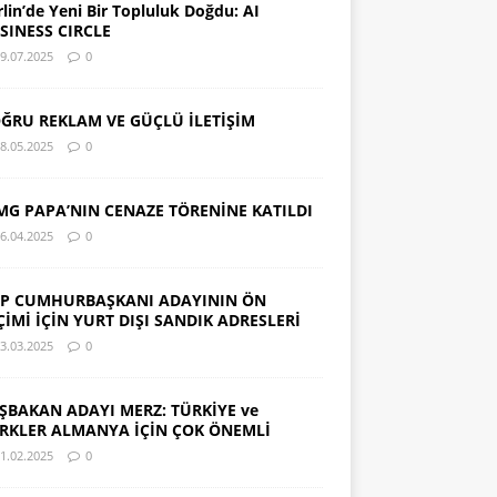
rlin’de Yeni Bir Topluluk Doğdu: AI
SINESS CIRCLE
9.07.2025
0
ĞRU REKLAM VE GÜÇLÜ İLETİŞİM
8.05.2025
0
MG PAPA’NIN CENAZE TÖRENİNE KATILDI
6.04.2025
0
P CUMHURBAŞKANI ADAYININ ÖN
ÇİMİ İÇİN YURT DIŞI SANDIK ADRESLERİ
3.03.2025
0
ŞBAKAN ADAYI MERZ: TÜRKİYE ve
RKLER ALMANYA İÇİN ÇOK ÖNEMLİ
1.02.2025
0