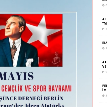
0
AI 
“M
3
EL
1
AT
VE
0
FE
İM
3