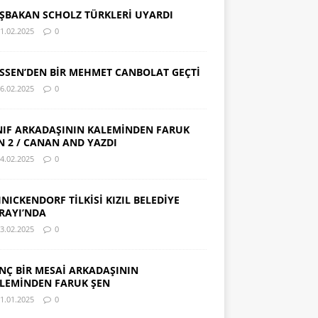
ŞBAKAN SCHOLZ TÜRKLERİ UYARDI
1.02.2025
0
SSEN’DEN BİR MEHMET CANBOLAT GEÇTİ
6.02.2025
0
NIF ARKADAŞININ KALEMİNDEN FARUK
N 2 / CANAN AND YAZDI
4.02.2025
0
INICKENDORF TİLKİSİ KIZIL BELEDİYE
RAYI’NDA
3.02.2025
0
NÇ BİR MESAİ ARKADAŞININ
LEMİNDEN FARUK ŞEN
1.01.2025
0