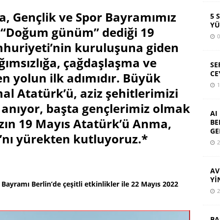
a, Gençlik ve Spor Bayramımız
5 
YÜ
n “Doğum günüm” dediği 19
0
huriyeti’nin kuruluşuna giden
bağımsızlığa, çağdaşlaşma ve
SE
CE
 yolun ilk adımıdır. Büyük
1
 Atatürk’ü, aziz şehitlerimizi
 anıyor, başta gençlerimiz olmak
AI
zın 19 Mayıs Atatürk’ü Anma,
BE
GE
’nı yürekten kutluyoruz.*
2
AV
Yİ
ayramı Berlin’de çeşitli etkinlikler ile 22 Mayıs 2022
2
BA