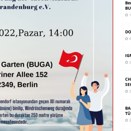
Be
BU
1
DO
0
IG
2
CH
SE
2
BA
TÜ
2