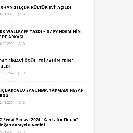
URHAN SELÇUK KÜLTÜR EVİ’ AÇILDI
6.01.2025
0
RK WALLRAFF YAZDI – 3 / PANDEMİNİN
RDE ARKASI
0.12.2024
0
DAT SİMAVİ ÖDÜLLERİ SAHİPLERİNE
RİLDİ
2.12.2024
0
LIÇDAROĞLU SAVUNMA YAPMADI HESAP
RDU
2.11.2024
0
C Sedat Simavi 2024 “Karikatür Ödülü”
doğan Karayel’e Verildi
5.11.2024
0