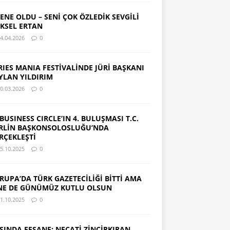
SENE OLDU – SENİ ÇOK ÖZLEDİK SEVGİLİ
KSEL ERTAN
4.04.2026
0
RIES MANIA FESTİVALİNDE JÜRİ BAŞKANI
YLAN YILDIRIM
0.03.2026
0
 BUSINESS CIRCLE’IN 4. BULUŞMASI T.C.
RLİN BAŞKONSOLOSLUĞU’NDA
RÇEKLEŞTİ
5.10.2025
0
RUPA’DA TÜRK GAZETECİLİĞİ BİTTİ AMA
NE DE GÜNÜMÜZ KUTLU OLSUN
1.10.2025
0
SINDA EFSANE: NECATİ ZİNCİRKIRAN