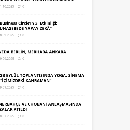
1.10.2025
0
Business Circle’ın 3. Etkinliği:
UHASEBEDE YAPAY ZEKÂ”
0.09.2025
0
VEDA BERLİN, MERHABA ANKARA
9.09.2025
0
GB EYLÜL TOPLANTISINDA YOGA, SİNEMA
 “İÇİMİZDEKİ KAHRAMAN”
9.09.2025
0
NERBAHÇE VE CHOBANİ ANLAŞMASINDA
ZALAR ATILDI
0.07.2025
0