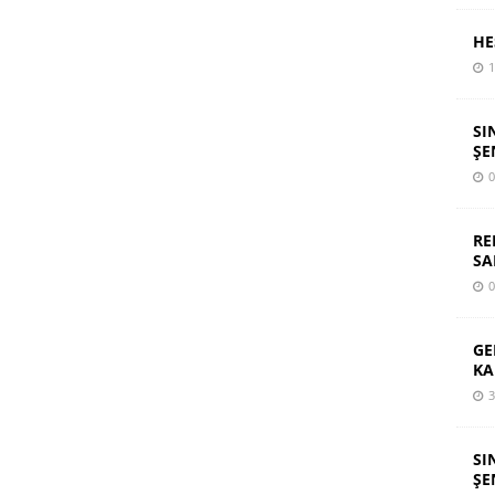
HE
1
SI
ŞE
0
RE
SA
0
GE
KA
3
SI
ŞE