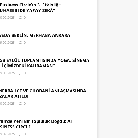
Business Circle’ın 3. Etkinliği:
UHASEBEDE YAPAY ZEKÂ”
0.09.2025
0
VEDA BERLİN, MERHABA ANKARA
9.09.2025
0
GB EYLÜL TOPLANTISINDA YOGA, SİNEMA
 “İÇİMİZDEKİ KAHRAMAN”
9.09.2025
0
NERBAHÇE VE CHOBANİ ANLAŞMASINDA
ZALAR ATILDI
0.07.2025
0
rlin’de Yeni Bir Topluluk Doğdu: AI
SINESS CIRCLE
9.07.2025
0