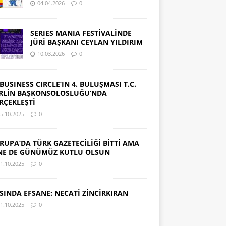
04.04.2026
0
SERIES MANIA FESTİVALİNDE
JÜRİ BAŞKANI CEYLAN YILDIRIM
10.03.2026
0
 BUSINESS CIRCLE’IN 4. BULUŞMASI T.C.
RLİN BAŞKONSOLOSLUĞU’NDA
RÇEKLEŞTİ
5.10.2025
0
RUPA’DA TÜRK GAZETECİLİĞİ BİTTİ AMA
NE DE GÜNÜMÜZ KUTLU OLSUN
1.10.2025
0
SINDA EFSANE: NECATİ ZİNCİRKIRAN
1.10.2025
0