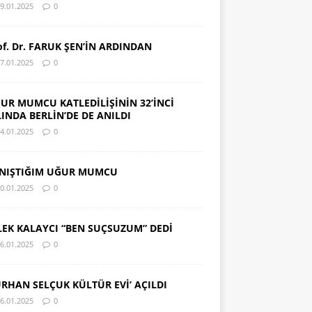
9.01.2025
0
of. Dr. FARUK ŞEN’İN ARDINDAN
7.01.2025
0
UR MUMCU KATLEDİLİŞİNİN 32’İNCİ
LINDA BERLİN’DE DE ANILDI
4.01.2025
0
NIŞTIĞIM UĞUR MUMCU
0.01.2025
0
LEK KALAYCI “BEN SUÇSUZUM” DEDİ
6.01.2025
0
URHAN SELÇUK KÜLTÜR EVİ’ AÇILDI
6.01.2025
0