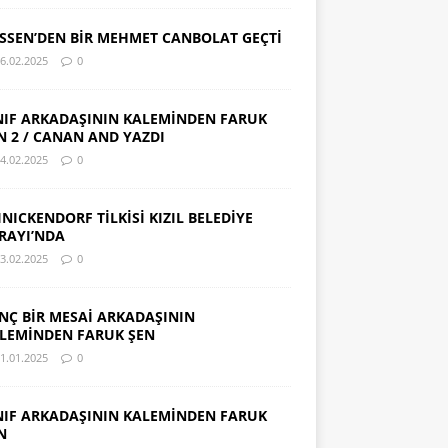
SSEN’DEN BİR MEHMET CANBOLAT GEÇTİ
6.02.2025
0
NIF ARKADAŞININ KALEMİNDEN FARUK
N 2 / CANAN AND YAZDI
4.02.2025
0
INICKENDORF TİLKİSİ KIZIL BELEDİYE
RAYI’NDA
3.02.2025
0
NÇ BİR MESAİ ARKADAŞININ
LEMİNDEN FARUK ŞEN
1.01.2025
0
NIF ARKADAŞININ KALEMİNDEN FARUK
N