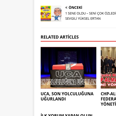
ÖNCEKI
1 SENE OLDU – SENİ ÇOK ÖZLED
SEVGİLİ YÜKSEL ERTAN
RELATED ARTICLES
UCA, SON YOLCULUĞUNA
CHP-A
UĞURLANDI
FEDER
YÖNETİ
İLK YORUM YAPAN OLUN