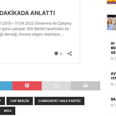
AI
BE
GE
2
AV
Yİ
2
BA
P
CHP BERLIN
CUMHURIYET HALK PARTISI
0
MOA