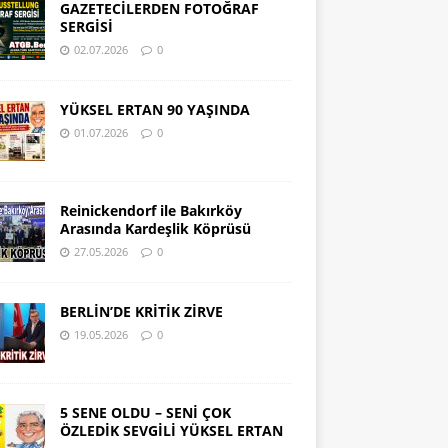
GAZETECİLERDEN FOTOĞRAF
SERGİSİ
02.07.2026
0
YÜKSEL ERTAN 90 YAŞINDA
01.07.2026
0
Reinickendorf ile Bakırköy
Arasında Kardeşlik Köprüsü
27.05.2026
0
BERLİN’DE KRİTİK ZİRVE
19.05.2026
0
5 SENE OLDU – SENİ ÇOK
ÖZLEDİK SEVGİLİ YÜKSEL ERTAN