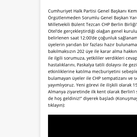
Cumhuriyet Halk Partisi Genel Başkanı Kema
Örgütlenmeden Sorumlu Genel Başkan Yardım
Milletvekili Bülent Tezcan CHP Berlin Birl
Otel’de gerçekleştirdiği olağan genel kurul
belirlenen saat 12:00’de çoğunluk sağlanam
üyelerin yarıdan bir fazlası hazır bulunama
bakılmaksızın 202 üye ile karar alma hakkın
ile ilgili sorumuza, yetkililer verdikleri cev
hastalıklarını, Paskalya tatili dolayısı ile g
etkinliklerine katılma mecburiyetini sebepl
bulamayan üyeler ile CHP sempatizanı ve s
yayımlıyoruz. Yeni görevi ile ilişkili olarak
Almanya ziyaretinde ilk kent olarak Berlin
de hoş geldiniz!” diyerek başladı (Konuşmay
tıklayın):