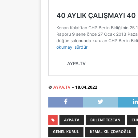
©
AYPA.TV
– 18.04.2022
AYPA.TV
BÜLENT TEZCAN
CH
GENEL KURUL
KEMAL KILIÇDAROĞLU