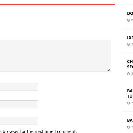
DO
0
IG
2
CH
SE
2
BA
TÜ
2
BA
2
s browser for the next time I comment.