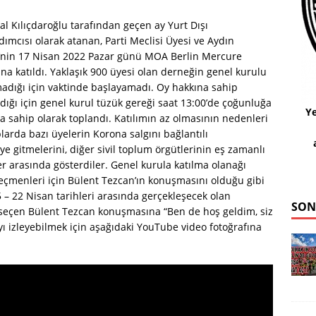
l Kılıçdaroğlu tarafından geçen ay Yurt Dışı
cısı olarak atanan, Parti Meclisi Üyesi ve Aydın
iği’nin 17 Nisan 2022 Pazar günü MOA Berlin Mercure
una katıldı. Yaklaşık 900 üyesi olan derneğin genel kurulu
adığı için vaktinde başlayamadı. Oy hakkına sahip
dığı için genel kurul tüzük gereği saat 13:00’de çoğunluğa
Ye
a sahip olarak toplandı. Katılımın az olmasının nedenleri
aplarda bazı üyelerin Korona salgını bağlantılı
eziye gitmelerini, diğer sivil toplum örgütlerinin eş zamanlı
er arasında gösterdiler. Genel kurula katılma olanağı
eçmenleri için Bülent Tezcan’ın konuşmasını olduğu gibi
 15 – 22 Nisan tarihleri arasında gerçekleşecek olan
SON
’i seçen Bülent Tezcan konuşmasına “Ben de hoş geldim, siz
ı izleyebilmek için aşağıdaki YouTube video fotoğrafına