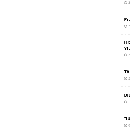
2
Pr
2
UĞ
YI
2
TA
2
Dİ
1
‘T
0