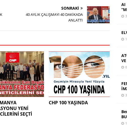
AI 
SONRAKI
“M
İK
40 AYLIK ÇALIŞMAYI 40 DAKİKADA
3
ANLATTI
EL
1
AT
VE
0
FE
İM
3
LMANYA
CHP 100 YAŞINDA
ASYONU YENİ
Be
CİLERİNİ SEÇTİ
BU
1