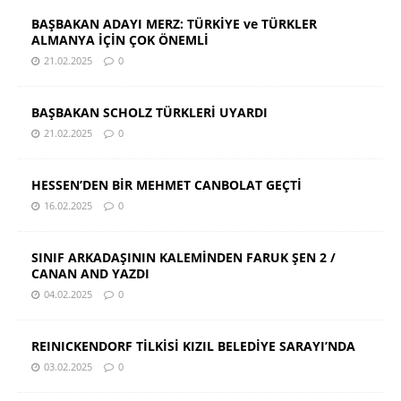
BAŞBAKAN ADAYI MERZ: TÜRKİYE ve TÜRKLER
ALMANYA İÇİN ÇOK ÖNEMLİ
21.02.2025
0
BAŞBAKAN SCHOLZ TÜRKLERİ UYARDI
21.02.2025
0
HESSEN’DEN BİR MEHMET CANBOLAT GEÇTİ
16.02.2025
0
SINIF ARKADAŞININ KALEMİNDEN FARUK ŞEN 2 /
CANAN AND YAZDI
04.02.2025
0
REINICKENDORF TİLKİSİ KIZIL BELEDİYE SARAYI’NDA
03.02.2025
0