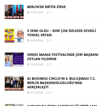
BERLİN’DE KRİTİK ZİRVE
19.05.2026
0
5 SENE OLDU – SENİ ÇOK ÖZLEDİK SEVGİLİ
YÜKSEL ERTAN
04.04.2026
0
SERIES MANIA FESTİVALİNDE JÜRİ BAŞKANI
CEYLAN YILDIRIM
10.03.2026
0
AI BUSINESS CIRCLE’IN 4. BULUŞMASI T.C.
BERLİN BAŞKONSOLOSLUĞU’NDA
GERÇEKLEŞTİ
25.10.2025
0