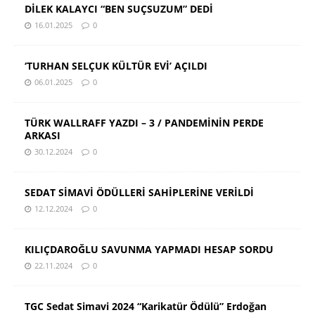
DİLEK KALAYCI “BEN SUÇSUZUM” DEDİ
16.01.2025
0
‘TURHAN SELÇUK KÜLTÜR EVİ’ AÇILDI
06.01.2025
0
TÜRK WALLRAFF YAZDI – 3 / PANDEMİNİN PERDE
ARKASI
30.12.2024
0
SEDAT SİMAVİ ÖDÜLLERİ SAHİPLERİNE VERİLDİ
12.12.2024
0
KILIÇDAROĞLU SAVUNMA YAPMADI HESAP SORDU
22.11.2024
0
TGC Sedat Simavi 2024 “Karikatür Ödülü” Erdoğan