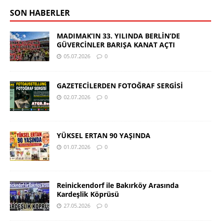
SON HABERLER
MADIMAK’IN 33. YILINDA BERLİN’DE
GÜVERCİNLER BARIŞA KANAT AÇTI
05.07.2026
0
GAZETECİLERDEN FOTOĞRAF SERGİSİ
02.07.2026
0
YÜKSEL ERTAN 90 YAŞINDA
01.07.2026
0
Reinickendorf ile Bakırköy Arasında
Kardeşlik Köprüsü
27.05.2026
0