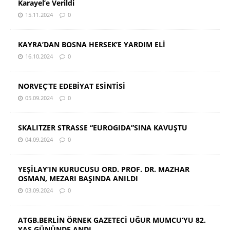
Karayel’e Verildi
15.11.2024
0
KAYRA’DAN BOSNA HERSEK’E YARDIM ELİ
16.10.2024
0
NORVEÇ’TE EDEBİYAT ESİNTİSİ
05.09.2024
0
SKALITZER STRASSE “EUROGIDA”SINA KAVUŞTU
04.09.2024
0
YEŞİLAY’IN KURUCUSU ORD. PROF. DR. MAZHAR
OSMAN, MEZARI BAŞINDA ANILDI
03.09.2024
0
ATGB.BERLİN ÖRNEK GAZETECİ UĞUR MUMCU’YU 82.
YAŞ GÜNÜNDE ANDI