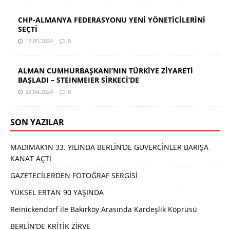
CHP-ALMANYA FEDERASYONU YENİ YÖNETİCİLERİNİ
SEÇTİ
12.05.2024
0
ALMAN CUMHURBAŞKANI’NIN TÜRKİYE ZİYARETİ
BAŞLADI – STEINMEIER SİRKECİ’DE
22.04.2024
0
SON YAZILAR
MADIMAK’IN 33. YILINDA BERLİN’DE GÜVERCİNLER BARIŞA
KANAT AÇTI
GAZETECİLERDEN FOTOĞRAF SERGİSİ
YÜKSEL ERTAN 90 YAŞINDA
Reinickendorf ile Bakırköy Arasında Kardeşlik Köprüsü
BERLİN’DE KRİTİK ZİRVE