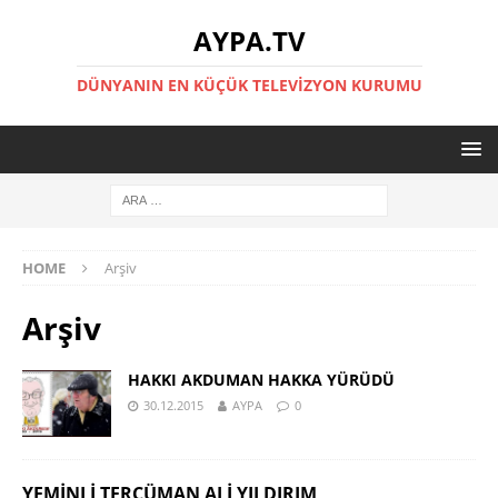
AYPA.TV
DÜNYANIN EN KÜÇÜK TELEVIZYON KURUMU
HOME
Arşiv
Arşiv
HAKKI AKDUMAN HAKKA YÜRÜDÜ
30.12.2015
AYPA
0
YEMINLI TERCÜMAN ALI YILDIRIM