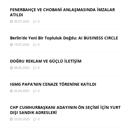
FENERBAHÇE VE CHOBANİ ANLAŞMASINDA İMZALAR
ATILDI
30.07.2025
0
Berlin’de Yeni Bir Topluluk Doğdu: AI BUSINESS CIRCLE
19.07.2025
0
DOĞRU REKLAM VE GÜÇLÜ İLETİŞİM
08.05.2025
0
IGMG PAPA’NIN CENAZE TÖRENİNE KATILDI
26.04.2025
0
CHP CUMHURBAŞKANI ADAYININ ÖN SEÇİMİ İÇİN YURT
DIŞI SANDIK ADRESLERİ
23.03.2025
0