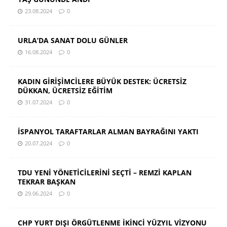
23.08.2024
0
URLA’DA SANAT DOLU GÜNLER
16.08.2024
0
KADIN GİRİŞİMCİLERE BÜYÜK DESTEK: ÜCRETSİZ
DÜKKAN, ÜCRETSİZ EĞİTİM
31.07.2024
0
İSPANYOL TARAFTARLAR ALMAN BAYRAĞINI YAKTI
20.07.2024
0
TDU YENİ YÖNETİCİLERİNİ SEÇTİ – REMZİ KAPLAN
TEKRAR BAŞKAN
29.06.2024
0
CHP YURT DIŞI ÖRGÜTLENME İKİNCİ YÜZYIL VİZYONU