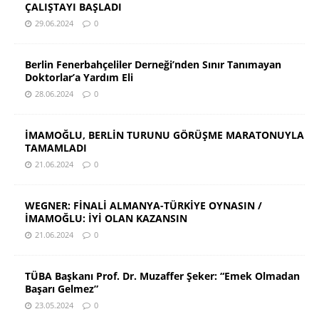
ÇALIŞTAYI BAŞLADI
29.06.2024
0
Berlin Fenerbahçeliler Derneği’nden Sınır Tanımayan
Doktorlar’a Yardım Eli
28.06.2024
0
İMAMOĞLU, BERLİN TURUNU GÖRÜŞME MARATONUYLA
TAMAMLADI
21.06.2024
0
WEGNER: FİNALİ ALMANYA-TÜRKİYE OYNASIN /
İMAMOĞLU: İYİ OLAN KAZANSIN
21.06.2024
0
TÜBA Başkanı Prof. Dr. Muzaffer Şeker: “Emek Olmadan
Başarı Gelmez”
23.05.2024
0