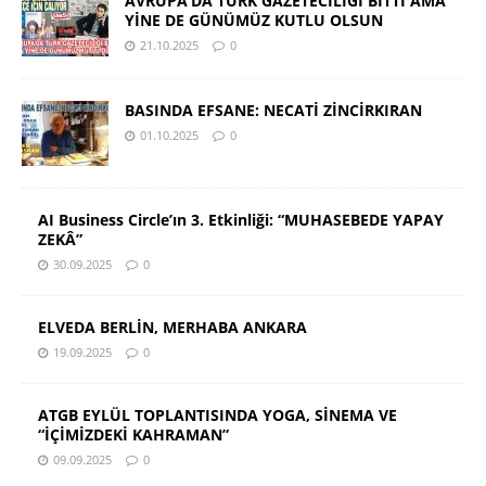
AVRUPA’DA TÜRK GAZETECİLİĞİ BİTTİ AMA
YİNE DE GÜNÜMÜZ KUTLU OLSUN
21.10.2025
0
BASINDA EFSANE: NECATİ ZİNCİRKIRAN
01.10.2025
0
AI Business Circle’ın 3. Etkinliği: “MUHASEBEDE YAPAY
ZEKÂ”
30.09.2025
0
ELVEDA BERLİN, MERHABA ANKARA
19.09.2025
0
ATGB EYLÜL TOPLANTISINDA YOGA, SİNEMA VE
“İÇİMİZDEKİ KAHRAMAN”
09.09.2025
0