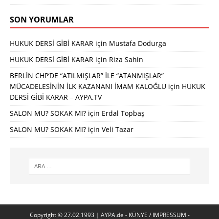
SON YORUMLAR
HUKUK DERSİ GİBİ KARAR
için
Mustafa Dodurga
HUKUK DERSİ GİBİ KARAR
için
Riza Sahin
BERLİN CHP’DE “ATILMIŞLAR” İLE “ATANMIŞLAR”
MÜCADELESİNİN İLK KAZANANI İMAM KALOĞLU
için
HUKUK
DERSİ GİBİ KARAR – AYPA.TV
SALON MU? SOKAK MI?
için
Erdal Topbaş
SALON MU? SOKAK MI?
için
Veli Tazar
Copyright © 27.02.1993
|
AYPA.de - KÜNYE / IMPRESSUM -