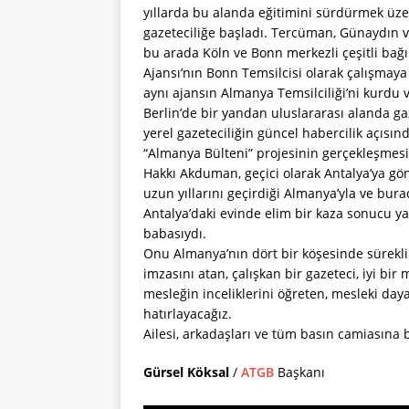
yıllarda bu alanda eğitimini sürdürmek üzer
gazeteciliğe başladı. Tercüman, Günaydın ve
bu arada Köln ve Bonn merkezli çeşitli bağ
Ajansı’nın Bonn Temsilcisi olarak çalışmaya b
aynı ajansın Almanya Temsilciliği’ni kurdu 
Berlin’de bir yandan uluslararası alanda g
yerel gazeteciliğin güncel habercilik açısı
“Almanya Bülteni” projesinin gerçekleşmesi
Hakkı Akduman, geçici olarak Antalya’ya gön
uzun yıllarını geçirdiği Almanya’yla ve bur
Antalya’daki evinde elim bir kaza sonucu ya
babasıydı.
Onu Almanya’nın dört bir köşesinde sürekli
imzasını atan, çalışkan bir gazeteci, iyi bir
mesleğin inceliklerini öğreten, mesleki d
hatırlayacağız.
Ailesi, arkadaşları ve tüm basın camiasına b
Gürsel Köksal
/
ATGB
Başkanı