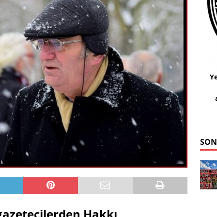
Ye
SON
gazetecilerden Hakkı