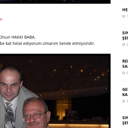
HE
1
lu
SI
Olsun HAKKI BABA.
ŞE
 be kat helal ediyorum.Umarım Sende etmişsindir.
0
RE
SA
0
GE
KA
3
SI
ŞE