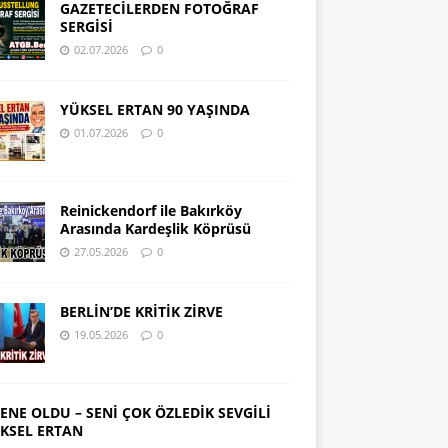
GAZETECİLERDEN FOTOĞRAF
SERGİSİ
02.07.2026
0
YÜKSEL ERTAN 90 YAŞINDA
01.07.2026
0
Reinickendorf ile Bakırköy
Arasında Kardeşlik Köprüsü
27.05.2026
0
BERLİN’DE KRİTİK ZİRVE
19.05.2026
0
SENE OLDU – SENİ ÇOK ÖZLEDİK SEVGİLİ
KSEL ERTAN