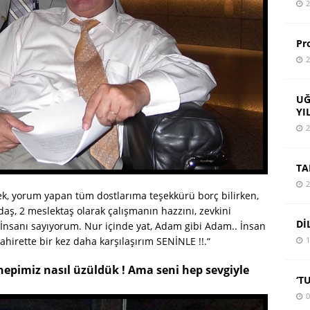
2
Pr
2
UĞ
YI
2
TA
2
k, yorum yapan tüm dostlarıma teşekkürü borç bilirken,
ş, 2 meslektaş olarak çalışmanın hazzını, zevkini
Dİ
İnsanı sayıyorum. Nur içinde yat, Adam gibi Adam.. İnsan
irette bir kez daha karşılaşırım SENİNLE !!.“
1
hepimiz nasıl üzüldük ! Ama seni hep sevgiyle
‘T
0