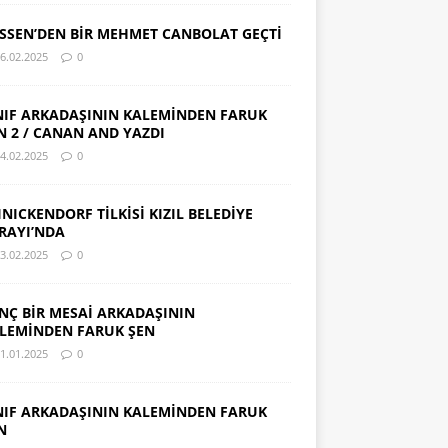
SSEN’DEN BİR MEHMET CANBOLAT GEÇTİ
6.02.2025
0
NIF ARKADAŞININ KALEMİNDEN FARUK
N 2 / CANAN AND YAZDI
4.02.2025
0
INICKENDORF TİLKİSİ KIZIL BELEDİYE
RAYI’NDA
3.02.2025
0
NÇ BİR MESAİ ARKADAŞININ
LEMİNDEN FARUK ŞEN
1.01.2025
0
NIF ARKADAŞININ KALEMİNDEN FARUK
N