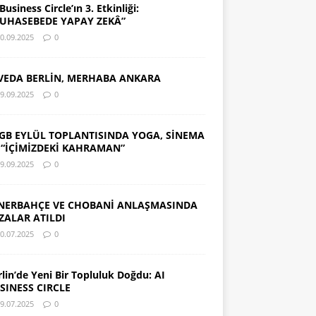
Business Circle’ın 3. Etkinliği:
UHASEBEDE YAPAY ZEKÂ”
0.09.2025
0
VEDA BERLİN, MERHABA ANKARA
9.09.2025
0
GB EYLÜL TOPLANTISINDA YOGA, SİNEMA
 “İÇİMİZDEKİ KAHRAMAN”
9.09.2025
0
NERBAHÇE VE CHOBANİ ANLAŞMASINDA
ZALAR ATILDI
0.07.2025
0
rlin’de Yeni Bir Topluluk Doğdu: AI
SINESS CIRCLE
9.07.2025
0