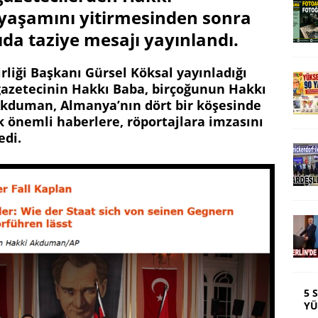
yaşamını yitirmesinden sonra
da taziye mesajı yayınlandı.
rliği Başkanı Gürsel Köksal yayınladığı
gazetecinin Hakkı Baba, birçoğunun Hakkı
 Akduman, Almanya’nın dört bir köşesinde
k önemli haberlere, röportajlara imzasını
edi.
5 
YÜ