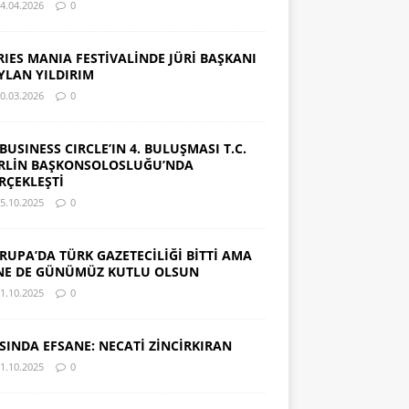
4.04.2026
0
RIES MANIA FESTİVALİNDE JÜRİ BAŞKANI
YLAN YILDIRIM
0.03.2026
0
 BUSINESS CIRCLE’IN 4. BULUŞMASI T.C.
RLİN BAŞKONSOLOSLUĞU’NDA
RÇEKLEŞTİ
5.10.2025
0
RUPA’DA TÜRK GAZETECİLİĞİ BİTTİ AMA
NE DE GÜNÜMÜZ KUTLU OLSUN
1.10.2025
0
SINDA EFSANE: NECATİ ZİNCİRKIRAN
1.10.2025
0