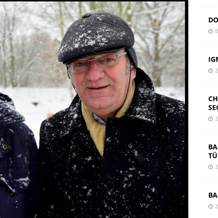
DO
0
IG
2
CH
SE
2
BA
TÜ
2
BA
2