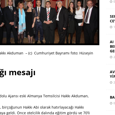
0
SE
CE
1
AI
BE
GE
 Hakkı Akduman – (c) Cumhuriyet Bayramı foto: Hüseyin
2
ğı mesajı
AV
Yİ
2
dolu Ajansı eski Almanya Temsilcisi Hakkı Akduman,
BA
0
, birçoğunun Hakkı Abi olarak hatırlayacağı Hakkı
 geldi. Önce otelcilik dalında eğitim gördü ve 70’li