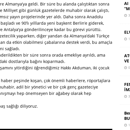
AI 
e Almanya’ya geldi. Bir süre bu alanda çalıştıktan sonra
“M
 Milliyet gibi günlük gazetelerde muhabir olarak çalıştı,
3
ımsız yayın projelerinde yer aldı. Daha sonra Anadolu
aşladı ve 90’lı yılllarda yeni başkent Berlin’e giderek,
ve Antalya’ya gönderilinceye kadar bu görevi yürüttü.
EL
azetecilik yaparken, diğer yandan da Almanya’daki Türkçe
1
ndan da etkin olabilmesi çabalarına destek verdi, bu amaçla
ni sağladı.
derildikten bir süre sonra orada emekliye ayrıldı, ama
AT
VE
adaki dostlarıyla bağını koparmadı.
şamını yitirdiğini öğrendiğimiz Hakkı Akduman, iki çocuk
0
 haber peşinde koşan, çok önemli haberlere, röportajlara
FE
 muhabir, adil bir yönetici ve bir çok genç gazeteciye
İM
ayanışmayı hep önemseyen bir ağabey olarak hep
3
aş sağlığı diliyoruz.
Be
BU
1