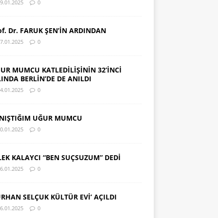
9.01.2025
0
of. Dr. FARUK ŞEN’İN ARDINDAN
7.01.2025
0
UR MUMCU KATLEDİLİŞİNİN 32’İNCİ
LINDA BERLİN’DE DE ANILDI
4.01.2025
0
NIŞTIĞIM UĞUR MUMCU
0.01.2025
0
LEK KALAYCI “BEN SUÇSUZUM” DEDİ
6.01.2025
0
URHAN SELÇUK KÜLTÜR EVİ’ AÇILDI
6.01.2025
0