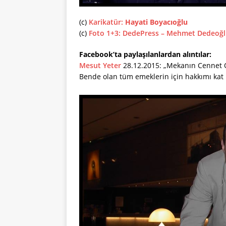
(c)
Karikatür:
Hayati Boyacıoğlu
(c)
Foto 1+3:
DedePress – Mehmet Dedeoğ
Facebook’ta paylaşılanlardan alıntılar:
Mesut Yeter
28.12.2015: „
Mekanın Cennet 
Bende olan tüm emeklerin için hakkımı kat