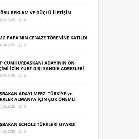
ĞRU REKLAM VE GÜÇLÜ İLETİŞİM
8.05.2025
0
MG PAPA’NIN CENAZE TÖRENİNE KATILDI
6.04.2025
0
P CUMHURBAŞKANI ADAYININ ÖN
ÇİMİ İÇİN YURT DIŞI SANDIK ADRESLERİ
3.03.2025
0
ŞBAKAN ADAYI MERZ: TÜRKİYE ve
RKLER ALMANYA İÇİN ÇOK ÖNEMLİ
1.02.2025
0
ŞBAKAN SCHOLZ TÜRKLERİ UYARDI
1.02.2025
0