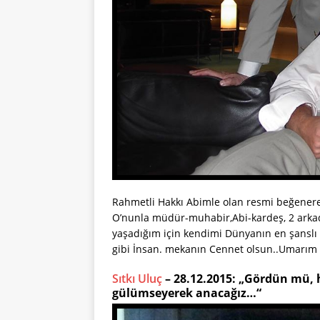
Rahmetli Hakkı Abimle olan resmi beğenere
O’nunla müdür-muhabir,Abi-kardeş, 2 arkada
yaşadığım için kendimi Dünyanın en şanslı 
gibi İnsan. mekanın Cennet olsun..Umarım ah
Sıtkı Uluç
– 28.12.2015: „Gördün mü, 
gülümseyerek anacağız…“