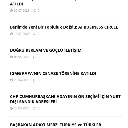
ATILDI
30.07.2025
0
Berlin’de Yeni Bir Topluluk Doğdu: AI BUSINESS CIRCLE
19.07.2025
0
DOĞRU REKLAM VE GÜÇLÜ İLETİŞİM
08.05.2025
0
IGMG PAPA’NIN CENAZE TÖRENİNE KATILDI
26.04.2025
0
CHP CUMHURBAŞKANI ADAYININ ÖN SEÇİMİ İÇİN YURT
DIŞI SANDIK ADRESLERİ
23.03.2025
0
BAŞBAKAN ADAYI MERZ: TÜRKİYE ve TÜRKLER