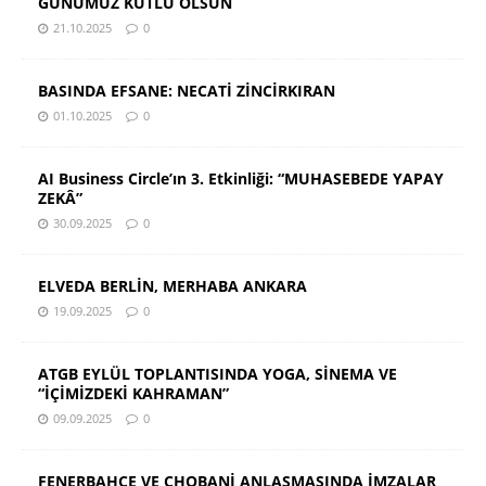
GÜNÜMÜZ KUTLU OLSUN
21.10.2025
0
BASINDA EFSANE: NECATİ ZİNCİRKIRAN
01.10.2025
0
AI Business Circle’ın 3. Etkinliği: “MUHASEBEDE YAPAY
ZEKÂ”
30.09.2025
0
ELVEDA BERLİN, MERHABA ANKARA
19.09.2025
0
ATGB EYLÜL TOPLANTISINDA YOGA, SİNEMA VE
“İÇİMİZDEKİ KAHRAMAN”
09.09.2025
0
FENERBAHÇE VE CHOBANİ ANLAŞMASINDA İMZALAR