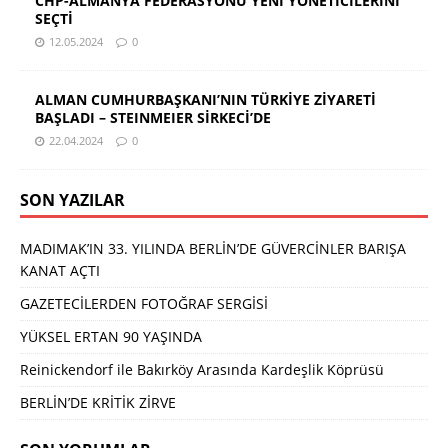
CHP-ALMANYA FEDERASYONU YENİ YÖNETİCİLERİNİ
SEÇTİ
12.05.2024
0
ALMAN CUMHURBAŞKANI’NIN TÜRKİYE ZİYARETİ
BAŞLADI – STEINMEIER SİRKECİ’DE
22.04.2024
0
SON YAZILAR
MADIMAK’IN 33. YILINDA BERLİN’DE GÜVERCİNLER BARIŞA
KANAT AÇTI
GAZETECİLERDEN FOTOĞRAF SERGİSİ
YÜKSEL ERTAN 90 YAŞINDA
Reinickendorf ile Bakırköy Arasında Kardeşlik Köprüsü
BERLİN’DE KRİTİK ZİRVE