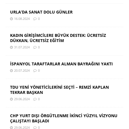
URLA’DA SANAT DOLU GÜNLER
16.08.2024
0
KADIN GİRİŞİMCİLERE BÜYÜK DESTEK: ÜCRETSİZ
DÜKKAN, ÜCRETSİZ EĞİTİM
31.07.2024
0
İSPANYOL TARAFTARLAR ALMAN BAYRAĞINI YAKTI
20.07.2024
0
TDU YENİ YÖNETİCİLERİNİ SEÇTİ – REMZİ KAPLAN
TEKRAR BAŞKAN
29.06.2024
0
CHP YURT DIŞI ÖRGÜTLENME İKİNCİ YÜZYIL VİZYONU
ÇALIŞTAYI BAŞLADI
29.06.2024
0