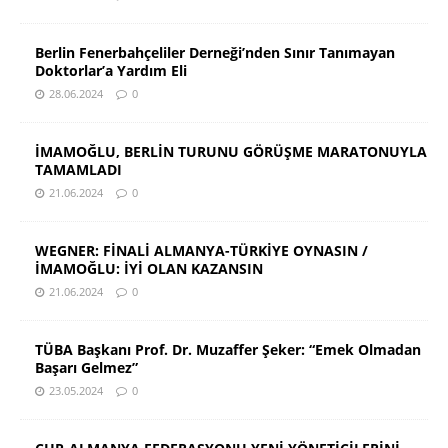
Berlin Fenerbahçeliler Derneği’nden Sınır Tanımayan
Doktorlar’a Yardım Eli
28.06.2024
0
İMAMOĞLU, BERLİN TURUNU GÖRÜŞME MARATONUYLA
TAMAMLADI
21.06.2024
0
WEGNER: FİNALİ ALMANYA-TÜRKİYE OYNASIN /
İMAMOĞLU: İYİ OLAN KAZANSIN
21.06.2024
0
TÜBA Başkanı Prof. Dr. Muzaffer Şeker: “Emek Olmadan
Başarı Gelmez”
23.05.2024
0