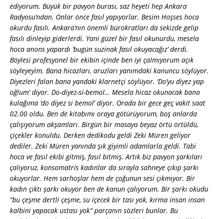
ediyorum. Büyük bir pavyon burası, saz heyeti hep Ankara
Radyosu’ndan. Onlar önce fasıl yapıyorlar. Besim Hoşses hoca
okurdu fasılı. Ankara’nın önemli bürokratları da sekizde gelip
fasılı dinleyip giderlerdi. Yani güzel bir fasıl okunurdu, mesela
hoca anons yapardı ‘bugün suzinak fasıl okuyacağız’ derdi.
Böylesi profesyonel bir ekibin içinde ben iyi çalmıyorum açık
söyleyeyim. Bana hicazları, aruzları yanımdaki kanuncu söylüyor.
Diyezleri falan bana yandaki klarnetçi söylüyor. ‘Do’yu diyez yap
oğlum’ diyor. Do-diyez-si-bemol… Mesela hicaz okunacak bana
kulağıma ‘do diyez si bemol’ diyor. Orada bir gece geç vakit saat
02.00 oldu. Ben de kitabımı oraya götürüyorum, boş anlarda
çalışıyorum akşamları. Birgün bir masaya beyaz örtü örtüldü,
çiçekler konuldu. Derken dedikodu geldi Zeki Müren geliyor
dediler. Zeki Müren yanında şık giyimli adamlarla geldi. Tabi
hoca ve fasıl ekibi gitmiş, fasıl bitmiş. Artık biz pavyon şarkıları
çalıyoruz, konsomatris kadınlar da sırayla sahneye çıkıp şarkı
okuyorlar. Hem sarhoşlar hem de çoğunun sesi çıkmıyor. Bir
kadın çıktı şarkı okuyor ben de kanun çalıyorum. Bir şarkı okudu
“bu çeşme dertli çeşme, su içecek bir tası yok, kırma insan insan
kalbini yapacak ustası yok” parçanın sözleri bunlar. Bu