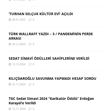
‘TURHAN SELÇUK KÜLTÜR EVİ’ AÇILDI
06.01.2025
0
TÜRK WALLRAFF YAZDI – 3 / PANDEMİNİN PERDE
ARKASI
30.12.2024
0
SEDAT SİMAVİ ÖDÜLLERİ SAHİPLERİNE VERİLDİ
12.12.2024
0
KILIÇDAROĞLU SAVUNMA YAPMADI HESAP SORDU
22.11.2024
0
TGC Sedat Simavi 2024 “Karikatür Ödülü” Erdoğan
Karayel’e Verildi
15.11.2024
0