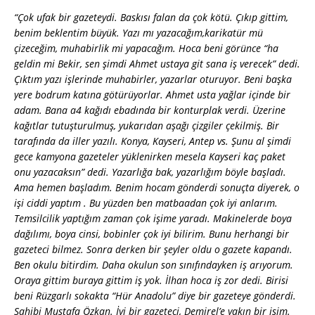
“Çok ufak bir gazeteydi. Baskısı falan da çok kötü. Çıkıp gittim,
benim beklentim büyük. Yazı mı yazacağım,karikatür mü
çizeceğim, muhabirlik mi yapacağım. Hoca beni görünce “ha
geldin mi Bekir, sen şimdi Ahmet ustaya git sana iş verecek” dedi.
Çıktım yazı işlerinde muhabirler, yazarlar oturuyor. Beni başka
yere bodrum katına götürüyorlar. Ahmet usta yağlar içinde bir
adam. Bana a4 kağıdı ebadında bir konturplak verdi. Üzerine
kağıtlar tutuşturulmuş, yukarıdan aşağı çizgiler çekilmiş. Bir
tarafında da iller yazılı. Konya, Kayseri, Antep vs. Şunu al şimdi
gece kamyona gazeteler yüklenirken mesela Kayseri kaç paket
onu yazacaksın” dedi. Yazarlığa bak, yazarlığım böyle başladı.
Ama hemen başladım. Benim hocam gönderdi sonuçta diyerek, o
işi ciddi yaptım . Bu yüzden ben matbaadan çok iyi anlarım.
Temsilcilik yaptığım zaman çok işime yaradı. Makinelerde boya
dağılımı, boya cinsi, bobinler çok iyi bilirim. Bunu herhangi bir
gazeteci bilmez. Sonra derken bir şeyler oldu o gazete kapandı.
Ben okulu bitirdim. Daha okulun son sınıfındayken iş arıyorum.
Oraya gittim buraya gittim iş yok. İlhan hoca iş zor dedi. Birisi
beni Rüzgarlı sokakta “Hür Anadolu” diye bir gazeteye gönderdi.
Sahibi Mustafa Özkan. İyi bir gazeteci, Demirel’e yakın bir isim.