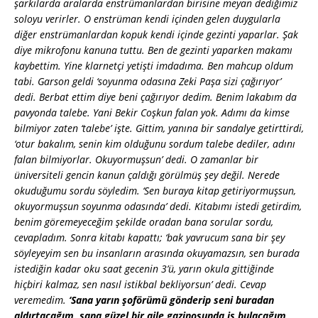
şarkılarda aralarda enstrümanlardan birisine meyan dediğimiz
soloyu verirler. O enstrüman kendi içinden gelen duygularla
diğer enstrümanlardan kopuk kendi içinde gezinti yaparlar. Şak
diye mikrofonu kanuna tuttu. Ben de gezinti yaparken makamı
kaybettim. Yine klarnetçi yetişti imdadıma. Ben mahcup oldum
tabi. Garson geldi ‘soyunma odasına Zeki Paşa sizi çağırıyor’
dedi. Berbat ettim diye beni çağırıyor dedim. Benim lakabım da
pavyonda talebe. Yani Bekir Coşkun falan yok. Adımı da kimse
bilmiyor zaten ‘talebe’ işte. Gittim, yanına bir sandalye getirttirdi,
‘otur bakalım, senin kim olduğunu sordum talebe dediler, adını
falan bilmiyorlar. Okuyormuşsun’ dedi. O zamanlar bir
üniversiteli gencin kanun çaldığı görülmüş şey değil. Nerede
okuduğumu sordu söyledim. ‘Sen buraya kitap getiriyormuşsun,
okuyormuşsun soyunma odasında’ dedi. Kitabımı istedi getirdim,
benim göremeyeceğim şekilde oradan bana sorular sordu,
cevapladım. Sonra kitabı kapattı; ‘bak yavrucum sana bir şey
söyleyeyim sen bu insanların arasında okuyamazsın, sen burada
istediğin kadar oku saat gecenin 3’ü, yarın okula gittiğinde
hiçbiri kalmaz, sen nasıl istikbal bekliyorsun’ dedi. Cevap
veremedim.
‘Sana yarın şoförümü gönderip seni buradan
aldırtacağım, sana güzel bir aile gazinosunda iş bulacağım