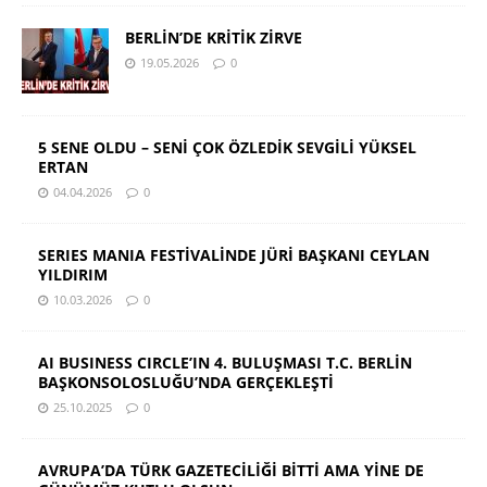
BERLİN’DE KRİTİK ZİRVE
19.05.2026
0
5 SENE OLDU – SENİ ÇOK ÖZLEDİK SEVGİLİ YÜKSEL
ERTAN
04.04.2026
0
SERIES MANIA FESTİVALİNDE JÜRİ BAŞKANI CEYLAN
YILDIRIM
10.03.2026
0
AI BUSINESS CIRCLE’IN 4. BULUŞMASI T.C. BERLİN
BAŞKONSOLOSLUĞU’NDA GERÇEKLEŞTİ
25.10.2025
0
AVRUPA’DA TÜRK GAZETECİLİĞİ BİTTİ AMA YİNE DE