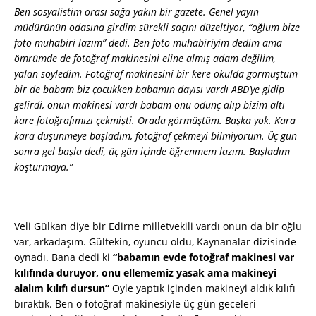
Ben sosyalistim orası sağa yakın bir gazete. Genel yayın
müdürünün odasına girdim sürekli saçını düzeltiyor, “oğlum bize
foto muhabiri lazım” dedi. Ben foto muhabiriyim dedim ama
ömrümde de fotoğraf makinesini eline almış adam değilim,
yalan söyledim. Fotoğraf makinesini bir kere okulda görmüştüm
bir de babam biz çocukken babamın dayısı vardı ABD’ye gidip
gelirdi, onun makinesi vardı babam onu ödünç alıp bizim altı
kare fotoğrafımızı çekmişti. Orada görmüştüm. Başka yok. Kara
kara düşünmeye başladım, fotoğraf çekmeyi bilmiyorum. Üç gün
sonra gel başla dedi, üç gün içinde öğrenmem lazım. Başladım
koşturmaya.”
Veli Gülkan diye bir Edirne milletvekili vardı onun da bir oğlu
var, arkadaşım. Gültekin, oyuncu oldu, Kaynanalar dizisinde
oynadı. Bana dedi ki
“babamın evde fotoğraf makinesi var
kılıfında duruyor, onu ellememiz yasak ama makineyi
alalım kılıfı dursun”
Öyle yaptık içinden makineyi aldık kılıfı
bıraktık. Ben o fotoğraf makinesiyle üç gün geceleri