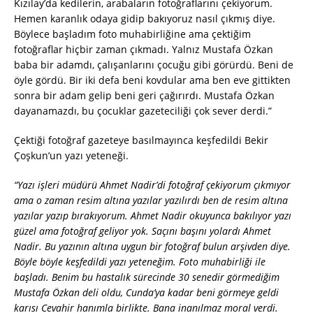
Kızılay’da kedilerin, arabaların fotoğraflarını çekiyorum.
Hemen karanlık odaya gidip bakıyoruz nasıl çıkmış diye.
Böylece başladım foto muhabirliğine ama çektiğim
fotoğraflar hiçbir zaman çıkmadı. Yalnız Mustafa Özkan
baba bir adamdı, çalışanlarını çocuğu gibi görürdü. Beni de
öyle gördü. Bir iki defa beni kovdular ama ben eve gittikten
sonra bir adam gelip beni geri çağırırdı. Mustafa Özkan
dayanamazdı, bu çocuklar gazeteciliği çok sever derdi.”
Çektiği fotoğraf gazeteye basılmayınca keşfedildi Bekir
Çoşkun’un yazı yeteneği.
“Yazı işleri müdürü Ahmet Nadir’di fotoğraf çekiyorum çıkmıyor
ama o zaman resim altına yazılar yazılırdı ben de resim altına
yazılar yazıp bırakıyorum. Ahmet Nadir okuyunca bakılıyor yazı
güzel ama fotoğraf geliyor yok. Saçını başını yolardı Ahmet
Nadir. Bu yazının altına uygun bir fotoğraf bulun arşivden diye.
Böyle böyle keşfedildi yazı yeteneğim. Foto muhabirliği ile
başladı. Benim bu hastalık sürecinde 30 senedir görmediğim
Mustafa Özkan deli oldu, Cunda’ya kadar beni görmeye geldi
karısı Cevahir hanımla birlikte. Bana inanılmaz moral verdi.