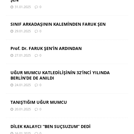
31.01.2025
0
SINIF ARKADAŞININ KALEMİNDEN FARUK ŞEN
29.01.2025
0
Prof. Dr. FARUK ŞEN’İN ARDINDAN
27.01.2025
0
UĞUR MUMCU KATLEDİLİŞİNİN 32’İNCİ YILINDA
BERLİN’DE DE ANILDI
24.01.2025
0
TANIŞTIĞIM UĞUR MUMCU
20.01.2025
0
DİLEK KALAYCI “BEN SUÇSUZUM” DEDİ
16.01.2025
0