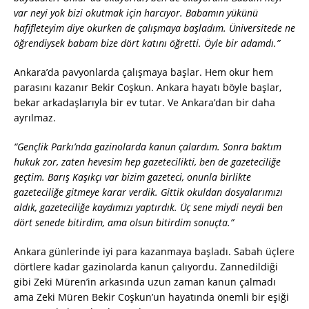
var neyi yok bizi okutmak için harcıyor. Babamın yükünü
hafifleteyim diye okurken de çalışmaya başladım. Üniversitede ne
öğrendiysek babam bize dört katını öğretti. Öyle bir adamdı.”
Ankara’da pavyonlarda çalışmaya başlar. Hem okur hem
parasını kazanır Bekir Coşkun. Ankara hayatı böyle başlar,
bekar arkadaşlarıyla bir ev tutar. Ve Ankara’dan bir daha
ayrılmaz.
“Gençlik Parkı’nda gazinolarda kanun çalardım. Sonra baktım
hukuk zor, zaten hevesim hep gazetecilikti, ben de gazeteciliğe
geçtim. Barış Kaşıkçı var bizim gazeteci, onunla birlikte
gazeteciliğe gitmeye karar verdik. Gittik okuldan dosyalarımızı
aldık, gazeteciliğe kaydımızı yaptırdık. Üç sene miydi neydi ben
dört senede bitirdim, ama olsun bitirdim sonuçta.”
Ankara günlerinde iyi para kazanmaya başladı. Sabah üçlere
dörtlere kadar gazinolarda kanun çalıyordu. Zannedildiği
gibi Zeki Müren’in arkasında uzun zaman kanun çalmadı
ama Zeki Müren Bekir Coşkun’un hayatında önemli bir eşiği