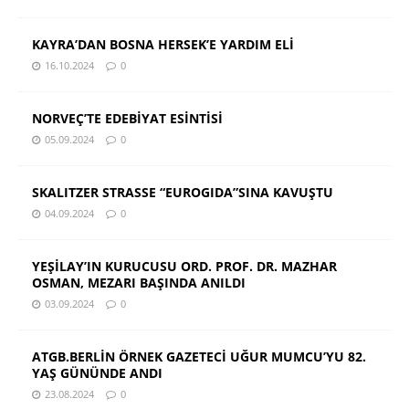
KAYRA’DAN BOSNA HERSEK’E YARDIM ELİ
16.10.2024
0
NORVEÇ’TE EDEBİYAT ESİNTİSİ
05.09.2024
0
SKALITZER STRASSE “EUROGIDA”SINA KAVUŞTU
04.09.2024
0
YEŞİLAY’IN KURUCUSU ORD. PROF. DR. MAZHAR
OSMAN, MEZARI BAŞINDA ANILDI
03.09.2024
0
ATGB.BERLİN ÖRNEK GAZETECİ UĞUR MUMCU’YU 82.
YAŞ GÜNÜNDE ANDI
23.08.2024
0