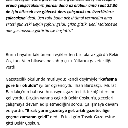
orada çalışacaksınız, parası daha az olabilir ama saat 22.00
de işin bitecek eve gidecek ders çalışacaksın, üvertürlere
çalacaksın’
dedi. Ben tabi buna pek ihtimal vermedim ama
ertesi gün Zeki Bey’in şöförü geldi. Çıkıp gittik. Beni Maltepe’de
aile gazinosuna götürüp işe başlattı.”
Bunu hayatındaki önemli eşiklerden biri olarak gördü Bekir
Coşkun. Ve o hikayesine sahip çıktı. Yıllarını gazeteciliğe
verdi.
Gazetecilik okulunda mutluydu; kendi deyimiyle
“kafasına
göre bir okuldu”
iyi bir öğrenciydi. İlhan Bardakçı, -Murat
Bardakçı’nın babası- hocasıydı, gazetecilik tekniği dersine
geliyordu. Birgün yanına çağırdı Bekir Coşkun’u, geceleri
çalışmaya devam edip etmediğini sordu. Çalışmaya devam
ediyordu.
“Bırak yarın gazeteye gel, artık gazeteciliğe
geçme zamanın geldi”
dedi. Ertesi gün Tasvir Gazetesine
gitti Bekir Çoşkun.