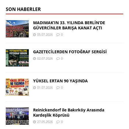
SON HABERLER
MADIMAK’IN 33. YILINDA BERLİN’DE
GÜVERCİNLER BARIŞA KANAT AÇTI
05.07.2026
0
GAZETECİLERDEN FOTOĞRAF SERGİSİ
02.07.2026
0
YÜKSEL ERTAN 90 YAŞINDA
01.07.2026
0
Reinickendorf ile Bakırköy Arasında
Kardeşlik Köprüsü
27.05.2026
0