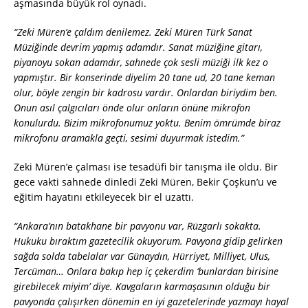
aşmasında büyük rol oynadı.
“Zeki Müren’e çaldım denilemez. Zeki Müren Türk Sanat
Müziğinde devrim yapmış adamdır. Sanat müziğine gitarı,
piyanoyu sokan adamdır, sahnede çok sesli müziği ilk kez o
yapmıştır. Bir konserinde diyelim 20 tane ud, 20 tane keman
olur, böyle zengin bir kadrosu vardır. Onlardan biriydim ben.
Onun asıl çalgıcıları önde olur onların önüne mikrofon
konulurdu. Bizim mikrofonumuz yoktu. Benim ömrümde biraz
mikrofonu aramakla geçti, sesimi duyurmak istedim.”
Zeki Müren’e çalması ise tesadüfi bir tanışma ile oldu. Bir
gece vakti sahnede dinledi Zeki Müren, Bekir Çoşkun’u ve
eğitim hayatını etkileyecek bir el uzattı.
“Ankara’nın batakhane bir pavyonu var, Rüzgarlı sokakta.
Hukuku bıraktım gazetecilik okuyorum. Pavyona gidip gelirken
sağda solda tabelalar var Günaydın, Hürriyet, Milliyet, Ulus,
Tercüman… Onlara bakıp hep iç çekerdim ‘bunlardan birisine
girebilecek miyim’ diye. Kavgaların karmaşasının olduğu bir
pavyonda çalışırken dönemin en iyi gazetelerinde yazmayı hayal