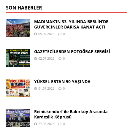
SON HABERLER
MADIMAK’IN 33. YILINDA BERLİN’DE
GÜVERCİNLER BARIŞA KANAT AÇTI
05.07.2026
0
GAZETECİLERDEN FOTOĞRAF SERGİSİ
02.07.2026
0
YÜKSEL ERTAN 90 YAŞINDA
01.07.2026
0
Reinickendorf ile Bakırköy Arasında
Kardeşlik Köprüsü
27.05.2026
0