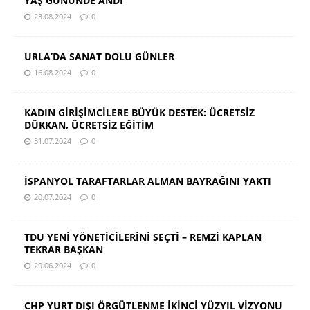
YAŞ GÜNÜNDE ANDI
23.08.2024
0
URLA’DA SANAT DOLU GÜNLER
16.08.2024
0
KADIN GİRİŞİMCİLERE BÜYÜK DESTEK: ÜCRETSİZ
DÜKKAN, ÜCRETSİZ EĞİTİM
31.07.2024
0
İSPANYOL TARAFTARLAR ALMAN BAYRAĞINI YAKTI
20.07.2024
0
TDU YENİ YÖNETİCİLERİNİ SEÇTİ – REMZİ KAPLAN
TEKRAR BAŞKAN
29.06.2024
0
CHP YURT DIŞI ÖRGÜTLENME İKİNCİ YÜZYIL VİZYONU