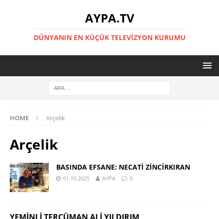
AYPA.TV
DÜNYANIN EN KÜÇÜK TELEVIZYON KURUMU
HOME
Arçelik
Arçelik
BASINDA EFSANE: NECATİ ZİNCİRKIRAN
01.10.2025
AYPA
0
YEMINLI TERCÜMAN ALI YILDIRIM