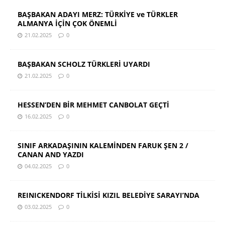
BAŞBAKAN ADAYI MERZ: TÜRKİYE ve TÜRKLER
ALMANYA İÇİN ÇOK ÖNEMLİ
21.02.2025
0
BAŞBAKAN SCHOLZ TÜRKLERİ UYARDI
21.02.2025
0
HESSEN’DEN BİR MEHMET CANBOLAT GEÇTİ
16.02.2025
0
SINIF ARKADAŞININ KALEMİNDEN FARUK ŞEN 2 /
CANAN AND YAZDI
04.02.2025
0
REINICKENDORF TİLKİSİ KIZIL BELEDİYE SARAYI’NDA
03.02.2025
0