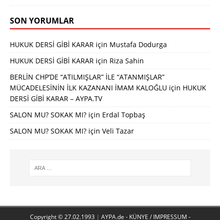
SON YORUMLAR
HUKUK DERSİ GİBİ KARAR
için
Mustafa Dodurga
HUKUK DERSİ GİBİ KARAR
için
Riza Sahin
BERLİN CHP’DE “ATILMIŞLAR” İLE “ATANMIŞLAR”
MÜCADELESİNİN İLK KAZANANI İMAM KALOĞLU
için
HUKUK
DERSİ GİBİ KARAR – AYPA.TV
SALON MU? SOKAK MI?
için
Erdal Topbaş
SALON MU? SOKAK MI?
için
Veli Tazar
Copyright © 27.02.1993
|
AYPA.de - KÜNYE / IMPRESSUM -