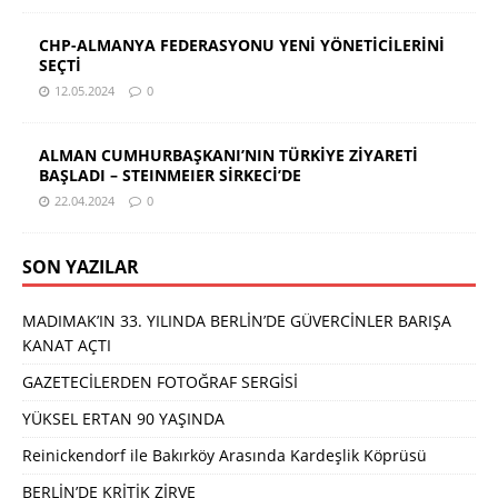
CHP-ALMANYA FEDERASYONU YENİ YÖNETİCİLERİNİ
SEÇTİ
12.05.2024
0
ALMAN CUMHURBAŞKANI’NIN TÜRKİYE ZİYARETİ
BAŞLADI – STEINMEIER SİRKECİ’DE
22.04.2024
0
SON YAZILAR
MADIMAK’IN 33. YILINDA BERLİN’DE GÜVERCİNLER BARIŞA
KANAT AÇTI
GAZETECİLERDEN FOTOĞRAF SERGİSİ
YÜKSEL ERTAN 90 YAŞINDA
Reinickendorf ile Bakırköy Arasında Kardeşlik Köprüsü
BERLİN’DE KRİTİK ZİRVE