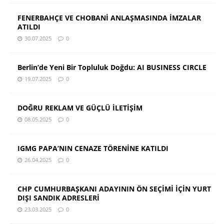
FENERBAHÇE VE CHOBANİ ANLAŞMASINDA İMZALAR
ATILDI
30.07.2025
0
Berlin’de Yeni Bir Topluluk Doğdu: AI BUSINESS CIRCLE
19.07.2025
0
DOĞRU REKLAM VE GÜÇLÜ İLETİŞİM
08.05.2025
0
IGMG PAPA’NIN CENAZE TÖRENİNE KATILDI
26.04.2025
0
CHP CUMHURBAŞKANI ADAYININ ÖN SEÇİMİ İÇİN YURT
DIŞI SANDIK ADRESLERİ
23.03.2025
0