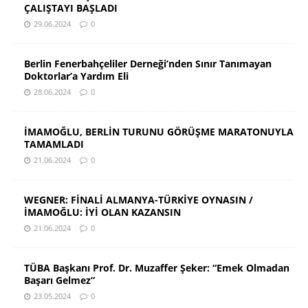
ÇALIŞTAYI BAŞLADI
29.06.2024
0
Berlin Fenerbahçeliler Derneği’nden Sınır Tanımayan
Doktorlar’a Yardım Eli
28.06.2024
0
İMAMOĞLU, BERLİN TURUNU GÖRÜŞME MARATONUYLA
TAMAMLADI
21.06.2024
0
WEGNER: FİNALİ ALMANYA-TÜRKİYE OYNASIN /
İMAMOĞLU: İYİ OLAN KAZANSIN
21.06.2024
0
TÜBA Başkanı Prof. Dr. Muzaffer Şeker: “Emek Olmadan
Başarı Gelmez”
23.05.2024
0