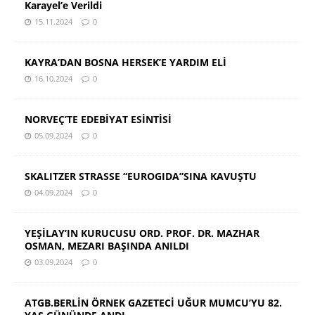
Karayel’e Verildi
15.11.2024
0
KAYRA’DAN BOSNA HERSEK’E YARDIM ELİ
16.10.2024
0
NORVEÇ’TE EDEBİYAT ESİNTİSİ
05.09.2024
0
SKALITZER STRASSE “EUROGIDA”SINA KAVUŞTU
04.09.2024
0
YEŞİLAY’IN KURUCUSU ORD. PROF. DR. MAZHAR
OSMAN, MEZARI BAŞINDA ANILDI
03.09.2024
0
ATGB.BERLİN ÖRNEK GAZETECİ UĞUR MUMCU’YU 82.