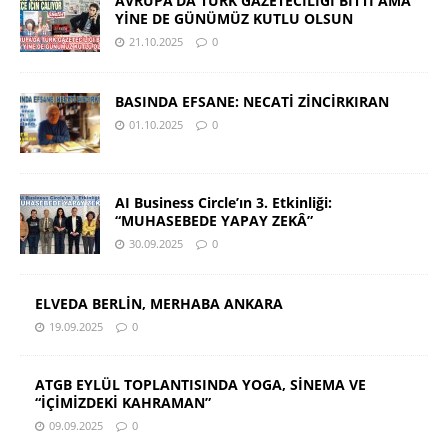
AVRUPA’DA TÜRK GAZETECİLİĞİ BİTTİ AMA
YİNE DE GÜNÜMÜZ KUTLU OLSUN
21.10.2025
0
BASINDA EFSANE: NECATİ ZİNCİRKIRAN
01.10.2025
0
AI Business Circle’ın 3. Etkinliği:
“MUHASEBEDE YAPAY ZEKÂ”
30.09.2025
0
ELVEDA BERLİN, MERHABA ANKARA
19.09.2025
0
ATGB EYLÜL TOPLANTISINDA YOGA, SİNEMA VE
“İÇİMİZDEKİ KAHRAMAN”
09.09.2025
0