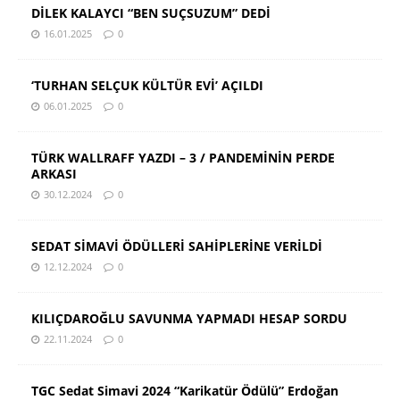
DİLEK KALAYCI “BEN SUÇSUZUM” DEDİ
16.01.2025
0
‘TURHAN SELÇUK KÜLTÜR EVİ’ AÇILDI
06.01.2025
0
TÜRK WALLRAFF YAZDI – 3 / PANDEMİNİN PERDE
ARKASI
30.12.2024
0
SEDAT SİMAVİ ÖDÜLLERİ SAHİPLERİNE VERİLDİ
12.12.2024
0
KILIÇDAROĞLU SAVUNMA YAPMADI HESAP SORDU
22.11.2024
0
TGC Sedat Simavi 2024 “Karikatür Ödülü” Erdoğan