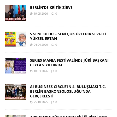
BERLİN’DE KRİTİK ZİRVE
19.05.2026
0
5 SENE OLDU – SENİ ÇOK ÖZLEDİK SEVGİLİ
YÜKSEL ERTAN
04.04.2026
0
SERIES MANIA FESTİVALİNDE JÜRİ BAŞKANI
CEYLAN YILDIRIM
10.03.2026
0
AI BUSINESS CIRCLE’IN 4. BULUŞMASI T.C.
BERLİN BAŞKONSOLOSLUĞU’NDA
GERÇEKLEŞTİ
25.10.2025
0