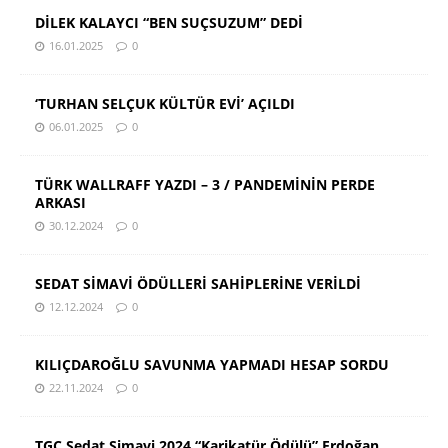
DİLEK KALAYCI “BEN SUÇSUZUM” DEDİ
16.01.2025
0
‘TURHAN SELÇUK KÜLTÜR EVİ’ AÇILDI
06.01.2025
0
TÜRK WALLRAFF YAZDI – 3 / PANDEMİNİN PERDE
ARKASI
30.12.2024
0
SEDAT SİMAVİ ÖDÜLLERİ SAHİPLERİNE VERİLDİ
12.12.2024
0
KILIÇDAROĞLU SAVUNMA YAPMADI HESAP SORDU
22.11.2024
0
TGC Sedat Simavi 2024 “Karikatür Ödülü” Erdoğan