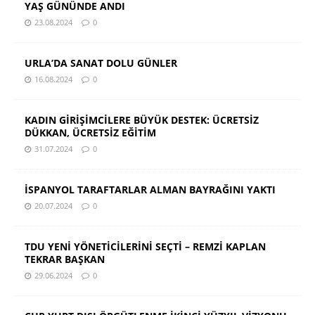
YAŞ GÜNÜNDE ANDI
23.08.2024
0
URLA’DA SANAT DOLU GÜNLER
16.08.2024
0
KADIN GİRİŞİMCİLERE BÜYÜK DESTEK: ÜCRETSİZ
DÜKKAN, ÜCRETSİZ EĞİTİM
31.07.2024
0
İSPANYOL TARAFTARLAR ALMAN BAYRAĞINI YAKTI
20.07.2024
0
TDU YENİ YÖNETİCİLERİNİ SEÇTİ – REMZİ KAPLAN
TEKRAR BAŞKAN
29.06.2024
0