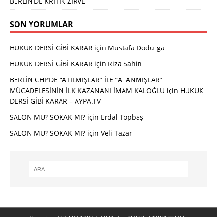
BERLİN’DE KRİTİK ZİRVE
SON YORUMLAR
HUKUK DERSİ GİBİ KARAR
için
Mustafa Dodurga
HUKUK DERSİ GİBİ KARAR
için
Riza Sahin
BERLİN CHP’DE “ATILMIŞLAR” İLE “ATANMIŞLAR”
MÜCADELESİNİN İLK KAZANANI İMAM KALOĞLU
için
HUKUK
DERSİ GİBİ KARAR – AYPA.TV
SALON MU? SOKAK MI?
için
Erdal Topbaş
SALON MU? SOKAK MI?
için
Veli Tazar