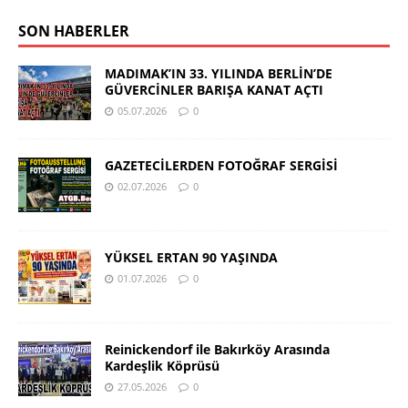
SON HABERLER
MADIMAK’IN 33. YILINDA BERLİN’DE
GÜVERCİNLER BARIŞA KANAT AÇTI
05.07.2026
0
GAZETECİLERDEN FOTOĞRAF SERGİSİ
02.07.2026
0
YÜKSEL ERTAN 90 YAŞINDA
01.07.2026
0
Reinickendorf ile Bakırköy Arasında
Kardeşlik Köprüsü
27.05.2026
0