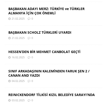
BAŞBAKAN ADAYI MERZ: TÜRKİYE ve TÜRKLER
ALMANYA İÇİN ÇOK ÖNEMLİ
21.02.2025
0
BAŞBAKAN SCHOLZ TÜRKLERİ UYARDI
21.02.2025
0
HESSEN’DEN BİR MEHMET CANBOLAT GEÇTİ
16.02.2025
0
SINIF ARKADAŞININ KALEMİNDEN FARUK ŞEN 2 /
CANAN AND YAZDI
04.02.2025
0
REINICKENDORF TİLKİSİ KIZIL BELEDİYE SARAYI’NDA
03.02.2025
0