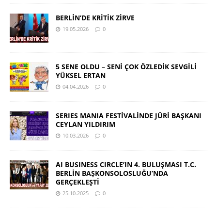
BERLİN’DE KRİTİK ZİRVE
19.05.2026
0
5 SENE OLDU – SENİ ÇOK ÖZLEDİK SEVGİLİ
YÜKSEL ERTAN
04.04.2026
0
SERIES MANIA FESTİVALİNDE JÜRİ BAŞKANI
CEYLAN YILDIRIM
10.03.2026
0
AI BUSINESS CIRCLE’IN 4. BULUŞMASI T.C.
BERLİN BAŞKONSOLOSLUĞU’NDA
GERÇEKLEŞTİ
25.10.2025
0