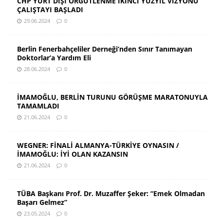
CHP YURT DIŞI ÖRGÜTLENME İKİNCİ YÜZYIL VİZYONU
ÇALIŞTAYI BAŞLADI
29.06.2024
0
Berlin Fenerbahçeliler Derneği’nden Sınır Tanımayan
Doktorlar’a Yardım Eli
28.06.2024
0
İMAMOĞLU, BERLİN TURUNU GÖRÜŞME MARATONUYLA
TAMAMLADI
21.06.2024
0
WEGNER: FİNALİ ALMANYA-TÜRKİYE OYNASIN /
İMAMOĞLU: İYİ OLAN KAZANSIN
21.06.2024
0
TÜBA Başkanı Prof. Dr. Muzaffer Şeker: “Emek Olmadan
Başarı Gelmez”
23.05.2024
0