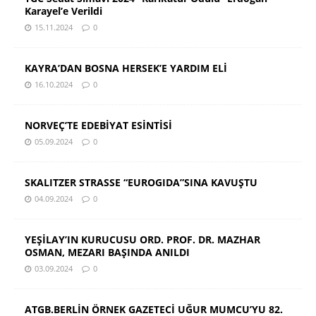
Karayel’e Verildi
15.11.2024
0
KAYRA’DAN BOSNA HERSEK’E YARDIM ELİ
16.10.2024
0
NORVEÇ’TE EDEBİYAT ESİNTİSİ
05.09.2024
0
SKALITZER STRASSE “EUROGIDA”SINA KAVUŞTU
04.09.2024
0
YEŞİLAY’IN KURUCUSU ORD. PROF. DR. MAZHAR
OSMAN, MEZARI BAŞINDA ANILDI
03.09.2024
0
ATGB.BERLİN ÖRNEK GAZETECİ UĞUR MUMCU’YU 82.