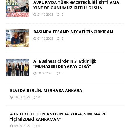
AVRUPA’DA TÜRK GAZETECİLİĞİ BİTTİ AMA
YİNE DE GÜNÜMÜZ KUTLU OLSUN
21.10.2025
0
BASINDA EFSANE: NECATİ ZİNCİRKIRAN
01.10.2025
0
AI Business Circle’ın 3. Etkinliği:
“MUHASEBEDE YAPAY ZEKÂ”
30.09.2025
0
ELVEDA BERLİN, MERHABA ANKARA
19.09.2025
0
ATGB EYLÜL TOPLANTISINDA YOGA, SİNEMA VE
“İÇİMİZDEKİ KAHRAMAN”
09.09.2025
0