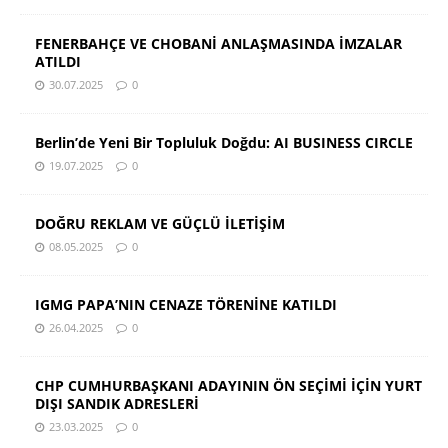
FENERBAHÇE VE CHOBANİ ANLAŞMASINDA İMZALAR
ATILDI
30.07.2025
0
Berlin’de Yeni Bir Topluluk Doğdu: AI BUSINESS CIRCLE
19.07.2025
0
DOĞRU REKLAM VE GÜÇLÜ İLETİŞİM
08.05.2025
0
IGMG PAPA’NIN CENAZE TÖRENİNE KATILDI
26.04.2025
0
CHP CUMHURBAŞKANI ADAYININ ÖN SEÇİMİ İÇİN YURT
DIŞI SANDIK ADRESLERİ
23.03.2025
0