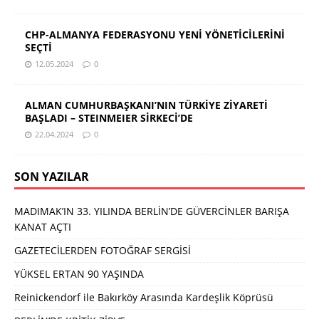
CHP-ALMANYA FEDERASYONU YENİ YÖNETİCİLERİNİ
SEÇTİ
12.05.2024
0
ALMAN CUMHURBAŞKANI’NIN TÜRKİYE ZİYARETİ
BAŞLADI – STEINMEIER SİRKECİ’DE
22.04.2024
0
SON YAZILAR
MADIMAK’IN 33. YILINDA BERLİN’DE GÜVERCİNLER BARIŞA
KANAT AÇTI
GAZETECİLERDEN FOTOĞRAF SERGİSİ
YÜKSEL ERTAN 90 YAŞINDA
Reinickendorf ile Bakırköy Arasında Kardeşlik Köprüsü