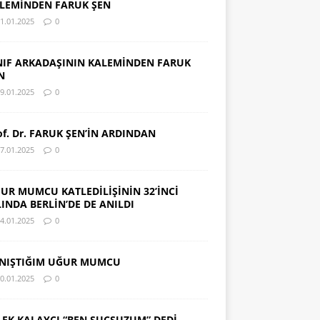
LEMİNDEN FARUK ŞEN
1.01.2025
0
NIF ARKADAŞININ KALEMİNDEN FARUK
N
9.01.2025
0
of. Dr. FARUK ŞEN’İN ARDINDAN
7.01.2025
0
UR MUMCU KATLEDİLİŞİNİN 32’İNCİ
LINDA BERLİN’DE DE ANILDI
4.01.2025
0
NIŞTIĞIM UĞUR MUMCU
0.01.2025
0
LEK KALAYCI “BEN SUÇSUZUM” DEDİ