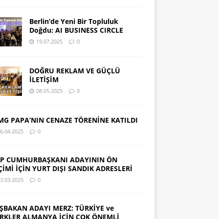
Berlin’de Yeni Bir Topluluk
Doğdu: AI BUSINESS CIRCLE
19.07.2025
0
DOĞRU REKLAM VE GÜÇLÜ
İLETİŞİM
08.05.2025
0
MG PAPA’NIN CENAZE TÖRENİNE KATILDI
6.04.2025
0
P CUMHURBAŞKANI ADAYININ ÖN
ÇİMİ İÇİN YURT DIŞI SANDIK ADRESLERİ
3.03.2025
0
ŞBAKAN ADAYI MERZ: TÜRKİYE ve
RKLER ALMANYA İÇİN ÇOK ÖNEMLİ