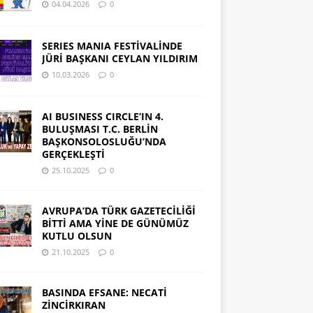
04.04.2026
0
SERIES MANIA FESTİVALİNDE
JÜRİ BAŞKANI CEYLAN YILDIRIM
10.03.2026
0
AI BUSINESS CIRCLE’IN 4.
BULUŞMASI T.C. BERLİN
BAŞKONSOLOSLUĞU’NDA
GERÇEKLEŞTİ
25.10.2025
0
AVRUPA’DA TÜRK GAZETECİLİĞİ
BİTTİ AMA YİNE DE GÜNÜMÜZ
KUTLU OLSUN
21.10.2025
0
BASINDA EFSANE: NECATİ
ZİNCİRKIRAN