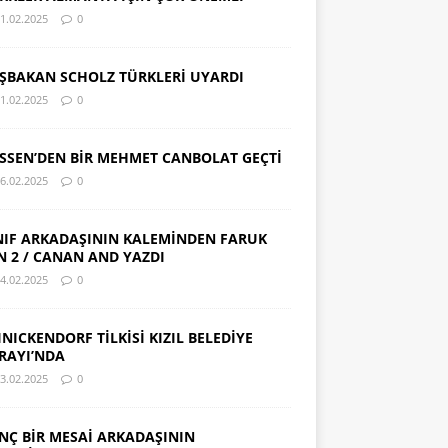
1.02.2025
0
ŞBAKAN SCHOLZ TÜRKLERİ UYARDI
1.02.2025
0
SSEN’DEN BİR MEHMET CANBOLAT GEÇTİ
6.02.2025
0
NIF ARKADAŞININ KALEMİNDEN FARUK
N 2 / CANAN AND YAZDI
4.02.2025
0
INICKENDORF TİLKİSİ KIZIL BELEDİYE
RAYI’NDA
3.02.2025
0
NÇ BİR MESAİ ARKADAŞININ