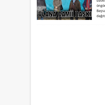
baskı
öngör
Başsa
dağıt