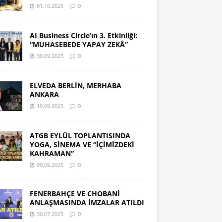
01.10.2025
0
AI Business Circle’ın 3. Etkinliği:
“MUHASEBEDE YAPAY ZEKÂ”
30.09.2025
0
ELVEDA BERLİN, MERHABA
ANKARA
19.09.2025
0
ATGB EYLÜL TOPLANTISINDA
YOGA, SİNEMA VE “İÇİMİZDEKİ
KAHRAMAN”
09.09.2025
0
FENERBAHÇE VE CHOBANİ
ANLAŞMASINDA İMZALAR ATILDI
30.07.2025
0