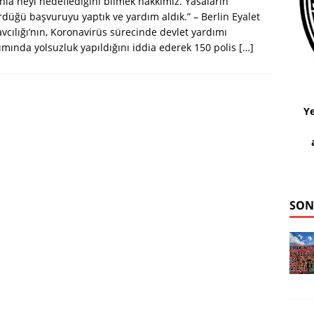
nla neyi hedeflediğini bilmek hakkımız. Yasaların
düğü başvuruyu yaptık ve yardım aldık.” – Berlin Eyalet
vcılığı’nın, Koronavirüs sürecinde devlet yardımı
ımında yolsuzluk yapıldığını iddia ederek 150 polis
[…]
Ye
SON