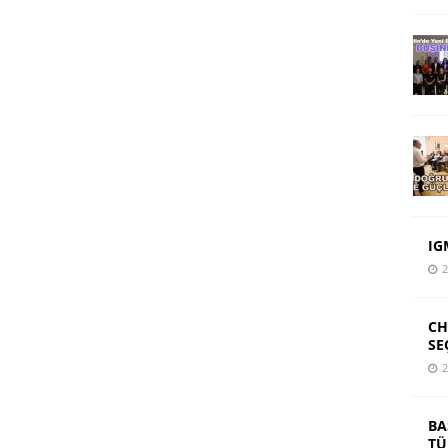
IG
2
CH
SE
2
BA
TÜ