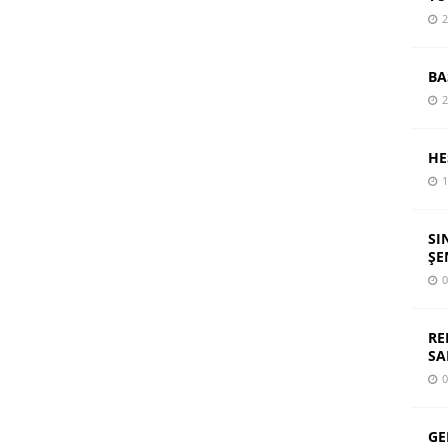
2
BA
2
HE
1
SI
ŞE
0
RE
SA
0
GE