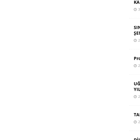
KA
3
SI
ŞE
2
Pr
2
UĞ
YI
2
TA
2
Dİ