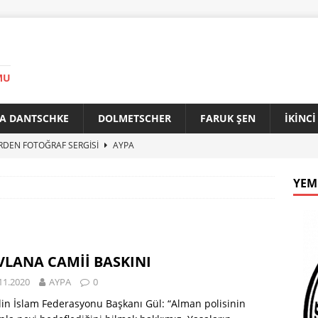
MU
A DANTSCHKE
DOLMETSCHER
FARUK ŞEN
İKİNC
RDEN FOTOĞRAF SERGİSİ
AYPA
AN 90 YAŞINDA
AYPA
YEM
f ile Bakırköy Arasında Kardeşlik Köprüsü
AYPA
İTİK ZİRVE
AYPA
33. YILINDA BERLİN’DE GÜVERCİNLER BARIŞA KANAT AÇTI
LANA CAMİİ BASKINI
11.2020
AYPA
0
lin İslam Federasyonu Başkanı Gül: “Alman polisinin