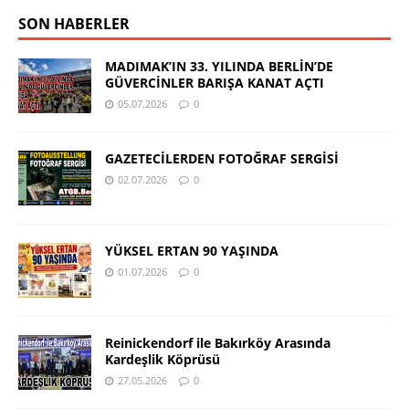
SON HABERLER
MADIMAK’IN 33. YILINDA BERLİN’DE
GÜVERCİNLER BARIŞA KANAT AÇTI
05.07.2026
0
GAZETECİLERDEN FOTOĞRAF SERGİSİ
02.07.2026
0
YÜKSEL ERTAN 90 YAŞINDA
01.07.2026
0
Reinickendorf ile Bakırköy Arasında
Kardeşlik Köprüsü
27.05.2026
0