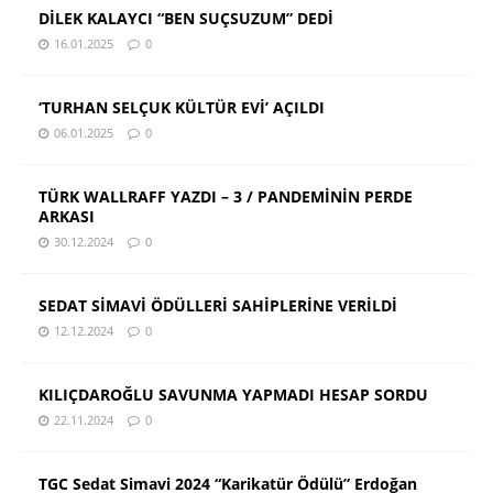
DİLEK KALAYCI “BEN SUÇSUZUM” DEDİ
16.01.2025
0
‘TURHAN SELÇUK KÜLTÜR EVİ’ AÇILDI
06.01.2025
0
TÜRK WALLRAFF YAZDI – 3 / PANDEMİNİN PERDE
ARKASI
30.12.2024
0
SEDAT SİMAVİ ÖDÜLLERİ SAHİPLERİNE VERİLDİ
12.12.2024
0
KILIÇDAROĞLU SAVUNMA YAPMADI HESAP SORDU
22.11.2024
0
TGC Sedat Simavi 2024 “Karikatür Ödülü” Erdoğan