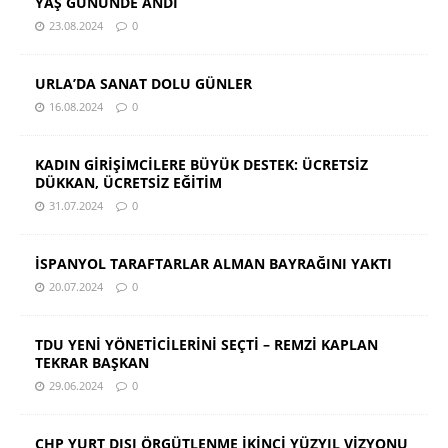
YAŞ GÜNÜNDE ANDI
23.08.2024
0
URLA’DA SANAT DOLU GÜNLER
16.08.2024
0
KADIN GİRİŞİMCİLERE BÜYÜK DESTEK: ÜCRETSİZ
DÜKKAN, ÜCRETSİZ EĞİTİM
31.07.2024
0
İSPANYOL TARAFTARLAR ALMAN BAYRAĞINI YAKTI
20.07.2024
0
TDU YENİ YÖNETİCİLERİNİ SEÇTİ – REMZİ KAPLAN
TEKRAR BAŞKAN
29.06.2024
0
CHP YURT DIŞI ÖRGÜTLENME İKİNCİ YÜZYIL VİZYONU