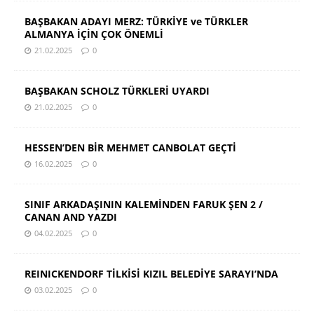
BAŞBAKAN ADAYI MERZ: TÜRKİYE ve TÜRKLER
ALMANYA İÇİN ÇOK ÖNEMLİ
21.02.2025
0
BAŞBAKAN SCHOLZ TÜRKLERİ UYARDI
21.02.2025
0
HESSEN’DEN BİR MEHMET CANBOLAT GEÇTİ
16.02.2025
0
SINIF ARKADAŞININ KALEMİNDEN FARUK ŞEN 2 /
CANAN AND YAZDI
04.02.2025
0
REINICKENDORF TİLKİSİ KIZIL BELEDİYE SARAYI’NDA
03.02.2025
0