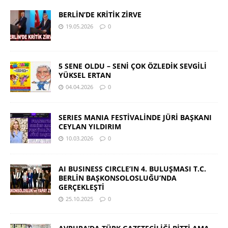
BERLİN’DE KRİTİK ZİRVE
19.05.2026
0
5 SENE OLDU – SENİ ÇOK ÖZLEDİK SEVGİLİ
YÜKSEL ERTAN
04.04.2026
0
SERIES MANIA FESTİVALİNDE JÜRİ BAŞKANI
CEYLAN YILDIRIM
10.03.2026
0
AI BUSINESS CIRCLE’IN 4. BULUŞMASI T.C.
BERLİN BAŞKONSOLOSLUĞU’NDA
GERÇEKLEŞTİ
25.10.2025
0