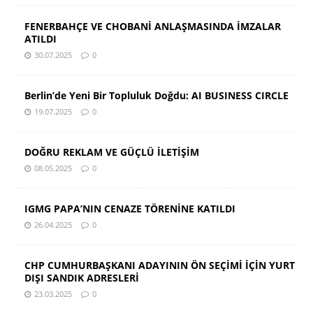
FENERBAHÇE VE CHOBANİ ANLAŞMASINDA İMZALAR
ATILDI
30.07.2025
0
Berlin’de Yeni Bir Topluluk Doğdu: AI BUSINESS CIRCLE
19.07.2025
0
DOĞRU REKLAM VE GÜÇLÜ İLETİŞİM
08.05.2025
0
IGMG PAPA’NIN CENAZE TÖRENİNE KATILDI
26.04.2025
0
CHP CUMHURBAŞKANI ADAYININ ÖN SEÇİMİ İÇİN YURT
DIŞI SANDIK ADRESLERİ
23.03.2025
0