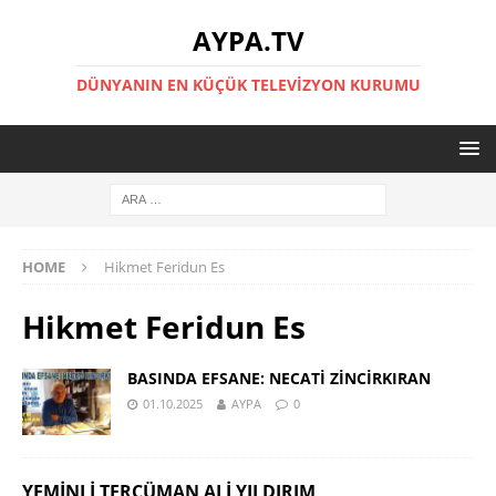
AYPA.TV
DÜNYANIN EN KÜÇÜK TELEVIZYON KURUMU
HOME
Hikmet Feridun Es
Hikmet Feridun Es
BASINDA EFSANE: NECATİ ZİNCİRKIRAN
01.10.2025
AYPA
0
YEMINLI TERCÜMAN ALI YILDIRIM