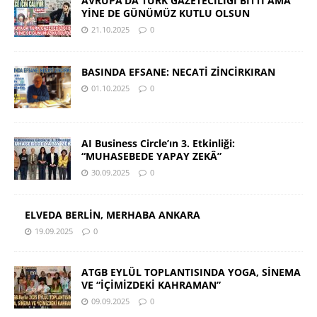
AVRUPA’DA TÜRK GAZETECİLİĞİ BİTTİ AMA
YİNE DE GÜNÜMÜZ KUTLU OLSUN
21.10.2025
0
BASINDA EFSANE: NECATİ ZİNCİRKIRAN
01.10.2025
0
AI Business Circle’ın 3. Etkinliği:
“MUHASEBEDE YAPAY ZEKÂ”
30.09.2025
0
ELVEDA BERLİN, MERHABA ANKARA
19.09.2025
0
ATGB EYLÜL TOPLANTISINDA YOGA, SİNEMA
VE “İÇİMİZDEKİ KAHRAMAN”
09.09.2025
0