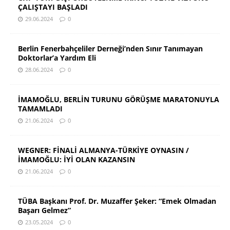
ÇALIŞTAYI BAŞLADI
29.06.2024
0
Berlin Fenerbahçeliler Derneği’nden Sınır Tanımayan
Doktorlar’a Yardım Eli
28.06.2024
0
İMAMOĞLU, BERLİN TURUNU GÖRÜŞME MARATONUYLA
TAMAMLADI
21.06.2024
0
WEGNER: FİNALİ ALMANYA-TÜRKİYE OYNASIN /
İMAMOĞLU: İYİ OLAN KAZANSIN
21.06.2024
0
TÜBA Başkanı Prof. Dr. Muzaffer Şeker: “Emek Olmadan
Başarı Gelmez”
23.05.2024
0