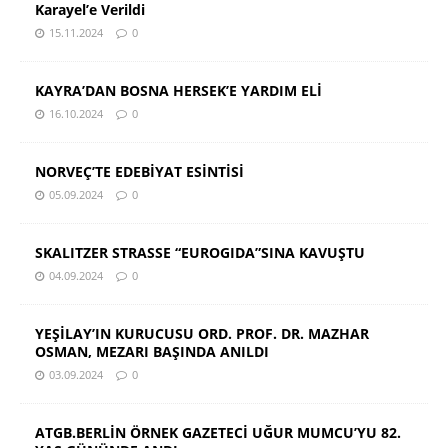
Karayel’e Verildi
15.11.2024
0
KAYRA’DAN BOSNA HERSEK’E YARDIM ELİ
16.10.2024
0
NORVEÇ’TE EDEBİYAT ESİNTİSİ
05.09.2024
0
SKALITZER STRASSE “EUROGIDA”SINA KAVUŞTU
04.09.2024
0
YEŞİLAY’IN KURUCUSU ORD. PROF. DR. MAZHAR
OSMAN, MEZARI BAŞINDA ANILDI
03.09.2024
0
ATGB.BERLİN ÖRNEK GAZETECİ UĞUR MUMCU’YU 82.