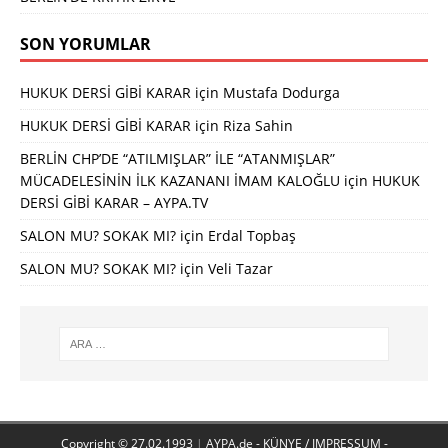
SON YORUMLAR
HUKUK DERSİ GİBİ KARAR
için
Mustafa Dodurga
HUKUK DERSİ GİBİ KARAR
için
Riza Sahin
BERLİN CHP’DE “ATILMIŞLAR” İLE “ATANMIŞLAR”
MÜCADELESİNİN İLK KAZANANI İMAM KALOĞLU
için
HUKUK
DERSİ GİBİ KARAR – AYPA.TV
SALON MU? SOKAK MI?
için
Erdal Topbaş
SALON MU? SOKAK MI?
için
Veli Tazar
Copyright © 27.02.1993
|
AYPA.de - KÜNYE / IMPRESSUM -