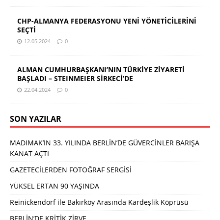
CHP-ALMANYA FEDERASYONU YENİ YÖNETİCİLERİNİ
SEÇTİ
12.05.2024
0
ALMAN CUMHURBAŞKANI’NIN TÜRKİYE ZİYARETİ
BAŞLADI – STEINMEIER SİRKECİ’DE
22.04.2024
0
SON YAZILAR
MADIMAK’IN 33. YILINDA BERLİN’DE GÜVERCİNLER BARIŞA
KANAT AÇTI
GAZETECİLERDEN FOTOĞRAF SERGİSİ
YÜKSEL ERTAN 90 YAŞINDA
Reinickendorf ile Bakırköy Arasında Kardeşlik Köprüsü
BERLİN’DE KRİTİK ZİRVE