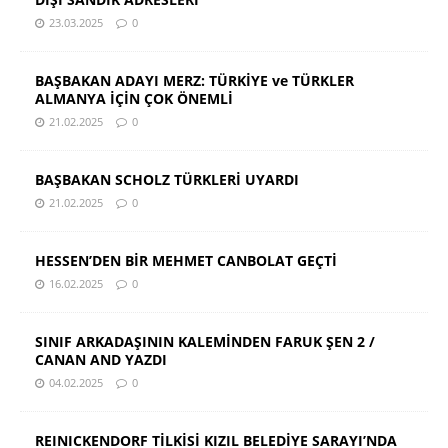
23.03.2025
0
BAŞBAKAN ADAYI MERZ: TÜRKİYE ve TÜRKLER
ALMANYA İÇİN ÇOK ÖNEMLİ
21.02.2025
0
BAŞBAKAN SCHOLZ TÜRKLERİ UYARDI
21.02.2025
0
HESSEN’DEN BİR MEHMET CANBOLAT GEÇTİ
16.02.2025
0
SINIF ARKADAŞININ KALEMİNDEN FARUK ŞEN 2 /
CANAN AND YAZDI
04.02.2025
0
REINICKENDORF TİLKİSİ KIZIL BELEDİYE SARAYI’NDA