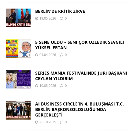
BERLİN’DE KRİTİK ZİRVE
19.05.2026
0
5 SENE OLDU – SENİ ÇOK ÖZLEDİK SEVGİLİ
YÜKSEL ERTAN
04.04.2026
0
SERIES MANIA FESTİVALİNDE JÜRİ BAŞKANI
CEYLAN YILDIRIM
10.03.2026
0
AI BUSINESS CIRCLE’IN 4. BULUŞMASI T.C.
BERLİN BAŞKONSOLOSLUĞU’NDA
GERÇEKLEŞTİ
25.10.2025
0