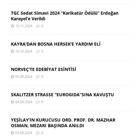
TGC Sedat Simavi 2024 “Karikatür Ödülü” Erdoğan
Karayel’e Verildi
15.11.2024
0
KAYRA’DAN BOSNA HERSEK’E YARDIM ELİ
16.10.2024
0
NORVEÇ’TE EDEBİYAT ESİNTİSİ
05.09.2024
0
SKALITZER STRASSE “EUROGIDA”SINA KAVUŞTU
04.09.2024
0
YEŞİLAY’IN KURUCUSU ORD. PROF. DR. MAZHAR
OSMAN, MEZARI BAŞINDA ANILDI
03.09.2024
0