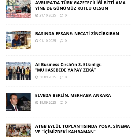
AVRUPA’DA TÜRK GAZETECİLİĞİ BİTTİ AMA
YİNE DE GÜNÜMÜZ KUTLU OLSUN
21.10.2025
0
BASINDA EFSANE: NECATİ ZİNCİRKIRAN
01.10.2025
0
AI Business Circle’ın 3. Etkinliği:
“MUHASEBEDE YAPAY ZEKÂ”
30.09.2025
0
ELVEDA BERLİN, MERHABA ANKARA
19.09.2025
0
ATGB EYLÜL TOPLANTISINDA YOGA, SİNEMA
VE “İÇİMİZDEKİ KAHRAMAN”