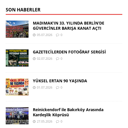
SON HABERLER
MADIMAK’IN 33. YILINDA BERLİN’DE
GÜVERCİNLER BARIŞA KANAT AÇTI
05.07.2026
0
GAZETECİLERDEN FOTOĞRAF SERGİSİ
02.07.2026
0
YÜKSEL ERTAN 90 YAŞINDA
01.07.2026
0
Reinickendorf ile Bakırköy Arasında
Kardeşlik Köprüsü
27.05.2026
0