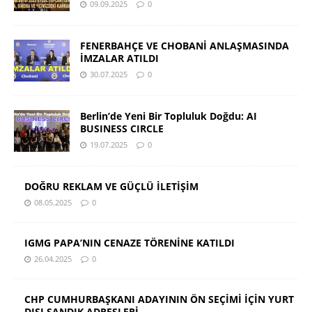
09.09.2025
0
FENERBAHÇE VE CHOBANİ ANLAŞMASINDA
İMZALAR ATILDI
30.07.2025
0
Berlin’de Yeni Bir Topluluk Doğdu: AI
BUSINESS CIRCLE
19.07.2025
0
DOĞRU REKLAM VE GÜÇLÜ İLETİŞİM
08.05.2025
0
IGMG PAPA’NIN CENAZE TÖRENİNE KATILDI
26.04.2025
0
CHP CUMHURBAŞKANI ADAYININ ÖN SEÇİMİ İÇİN YURT
DIŞI SANDIK ADRESLERİ