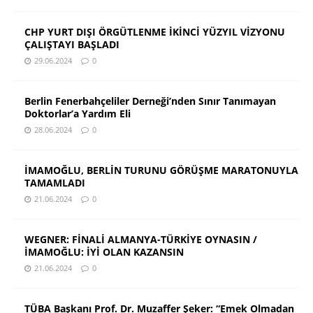
CHP YURT DIŞI ÖRGÜTLENME İKİNCİ YÜZYIL VİZYONU
ÇALIŞTAYI BAŞLADI
29.06.2024
0
Berlin Fenerbahçeliler Derneği’nden Sınır Tanımayan
Doktorlar’a Yardım Eli
28.06.2024
0
İMAMOĞLU, BERLİN TURUNU GÖRÜŞME MARATONUYLA
TAMAMLADI
21.06.2024
0
WEGNER: FİNALİ ALMANYA-TÜRKİYE OYNASIN /
İMAMOĞLU: İYİ OLAN KAZANSIN
21.06.2024
0
TÜBA Başkanı Prof. Dr. Muzaffer Şeker: “Emek Olmadan