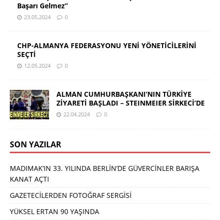
Başarı Gelmez”
23.05.2024
0
CHP-ALMANYA FEDERASYONU YENİ YÖNETİCİLERİNİ
SEÇTİ
12.05.2024
0
ALMAN CUMHURBAŞKANI’NIN TÜRKİYE
ZİYARETİ BAŞLADI – STEINMEIER SİRKECİ’DE
22.04.2024
0
SON YAZILAR
MADIMAK’IN 33. YILINDA BERLİN’DE GÜVERCİNLER BARIŞA
KANAT AÇTI
GAZETECİLERDEN FOTOĞRAF SERGİSİ
YÜKSEL ERTAN 90 YAŞINDA