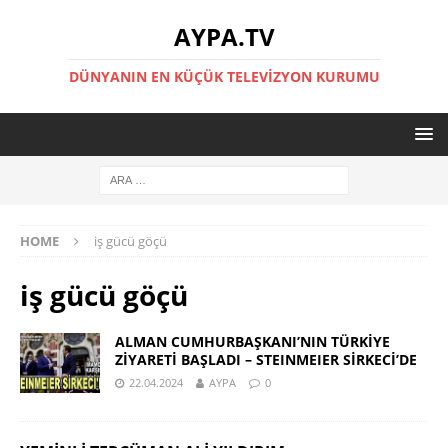
AYPA.TV
DÜNYANIN EN KÜÇÜK TELEVIZYON KURUMU
HOME
iş gücü göçü
iş gücü göçü
ALMAN CUMHURBAŞKANI’NIN TÜRKİYE
ZİYARETİ BAŞLADI – STEINMEIER SİRKECİ’DE
22.04.2024
AYPA
0