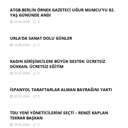
ATGB.BERLİN ÖRNEK GAZETECİ UĞUR MUMCU’YU 82.
YAŞ GÜNÜNDE ANDI
23.08.2024
0
URLA’DA SANAT DOLU GÜNLER
16.08.2024
0
KADIN GİRİŞİMCİLERE BÜYÜK DESTEK: ÜCRETSİZ
DÜKKAN, ÜCRETSİZ EĞİTİM
31.07.2024
0
İSPANYOL TARAFTARLAR ALMAN BAYRAĞINI YAKTI
20.07.2024
0
TDU YENİ YÖNETİCİLERİNİ SEÇTİ – REMZİ KAPLAN
TEKRAR BAŞKAN
29.06.2024
0