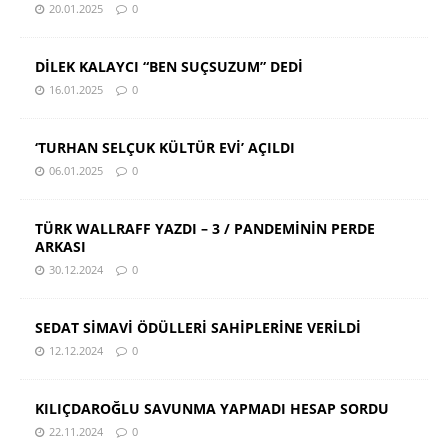
20.01.2025
0
DİLEK KALAYCI “BEN SUÇSUZUM” DEDİ
16.01.2025
0
‘TURHAN SELÇUK KÜLTÜR EVİ’ AÇILDI
06.01.2025
0
TÜRK WALLRAFF YAZDI – 3 / PANDEMİNİN PERDE
ARKASI
30.12.2024
0
SEDAT SİMAVİ ÖDÜLLERİ SAHİPLERİNE VERİLDİ
12.12.2024
0
KILIÇDAROĞLU SAVUNMA YAPMADI HESAP SORDU
22.11.2024
0