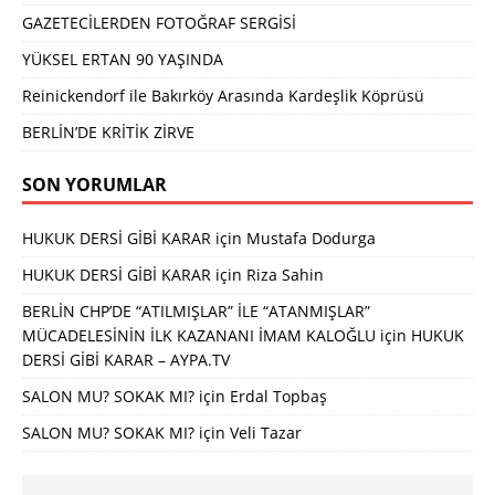
GAZETECİLERDEN FOTOĞRAF SERGİSİ
YÜKSEL ERTAN 90 YAŞINDA
Reinickendorf ile Bakırköy Arasında Kardeşlik Köprüsü
BERLİN’DE KRİTİK ZİRVE
SON YORUMLAR
HUKUK DERSİ GİBİ KARAR
için
Mustafa Dodurga
HUKUK DERSİ GİBİ KARAR
için
Riza Sahin
BERLİN CHP’DE “ATILMIŞLAR” İLE “ATANMIŞLAR”
MÜCADELESİNİN İLK KAZANANI İMAM KALOĞLU
için
HUKUK
DERSİ GİBİ KARAR – AYPA.TV
SALON MU? SOKAK MI?
için
Erdal Topbaş
SALON MU? SOKAK MI?
için
Veli Tazar