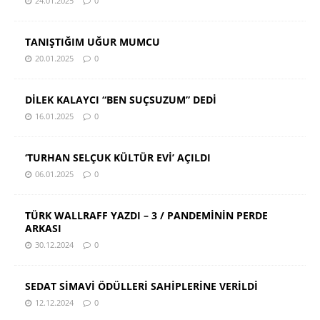
24.01.2025
0
TANIŞTIĞIM UĞUR MUMCU
20.01.2025
0
DİLEK KALAYCI “BEN SUÇSUZUM” DEDİ
16.01.2025
0
‘TURHAN SELÇUK KÜLTÜR EVİ’ AÇILDI
06.01.2025
0
TÜRK WALLRAFF YAZDI – 3 / PANDEMİNİN PERDE
ARKASI
30.12.2024
0
SEDAT SİMAVİ ÖDÜLLERİ SAHİPLERİNE VERİLDİ
12.12.2024
0