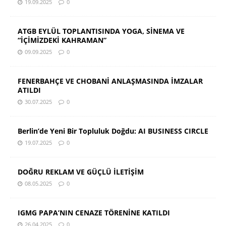
19.09.2025
0
ATGB EYLÜL TOPLANTISINDA YOGA, SİNEMA VE
“İÇİMİZDEKİ KAHRAMAN”
09.09.2025
0
FENERBAHÇE VE CHOBANİ ANLAŞMASINDA İMZALAR
ATILDI
30.07.2025
0
Berlin’de Yeni Bir Topluluk Doğdu: AI BUSINESS CIRCLE
19.07.2025
0
DOĞRU REKLAM VE GÜÇLÜ İLETİŞİM
08.05.2025
0
IGMG PAPA’NIN CENAZE TÖRENİNE KATILDI
26.04.2025
0