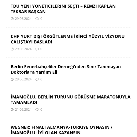
TDU YENİ YÖNETİCİLERİNİ SEÇTİ – REMZİ KAPLAN
TEKRAR BAŞKAN
29.06.2024
0
CHP YURT DIŞI ÖRGÜTLENME İKİNCİ YÜZYIL VİZYONU
ÇALIŞTAYI BAŞLADI
29.06.2024
0
Berlin Fenerbahçeliler Derneği’nden Sınır Tanımayan
Doktorlar’a Yardım Eli
28.06.2024
0
İMAMOĞLU, BERLİN TURUNU GÖRÜŞME MARATONUYLA
TAMAMLADI
21.06.2024
0
WEGNER: FİNALİ ALMANYA-TÜRKİYE OYNASIN /
İMAMOĞLU: İYİ OLAN KAZANSIN