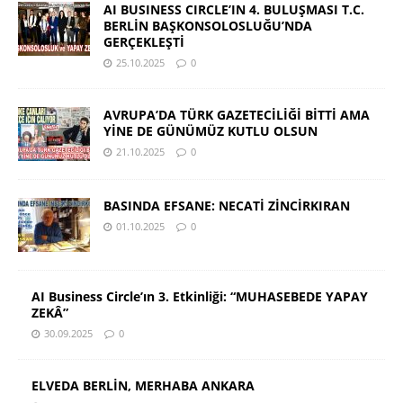
AI BUSINESS CIRCLE’IN 4. BULUŞMASI T.C.
BERLİN BAŞKONSOLOSLUĞU’NDA
GERÇEKLEŞTİ
25.10.2025
0
AVRUPA’DA TÜRK GAZETECİLİĞİ BİTTİ AMA
YİNE DE GÜNÜMÜZ KUTLU OLSUN
21.10.2025
0
BASINDA EFSANE: NECATİ ZİNCİRKIRAN
01.10.2025
0
AI Business Circle’ın 3. Etkinliği: “MUHASEBEDE YAPAY
ZEKÂ”
30.09.2025
0
ELVEDA BERLİN, MERHABA ANKARA