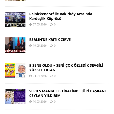
Reinickendorf ile Bakırköy Arasında
Kardeşlik Köprüsü
27.05.2026
0
BERLİN’DE KRİTİK ZİRVE
19.05.2026
0
5 SENE OLDU – SENİ ÇOK ÖZLEDİK SEVGİLİ
YÜKSEL ERTAN
04.04.2026
0
SERIES MANIA FESTİVALİNDE JÜRİ BAŞKANI
CEYLAN YILDIRIM
10.03.2026
0