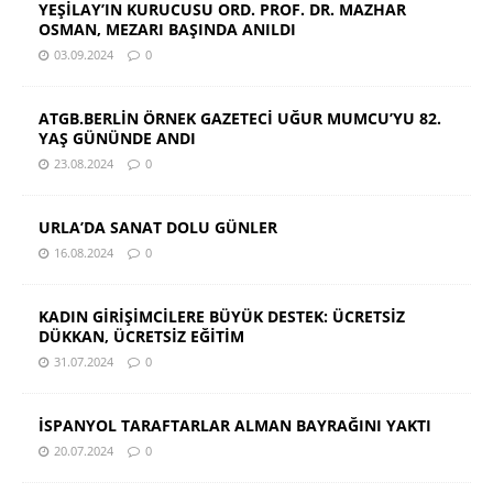
YEŞİLAY’IN KURUCUSU ORD. PROF. DR. MAZHAR
OSMAN, MEZARI BAŞINDA ANILDI
03.09.2024
0
ATGB.BERLİN ÖRNEK GAZETECİ UĞUR MUMCU’YU 82.
YAŞ GÜNÜNDE ANDI
23.08.2024
0
URLA’DA SANAT DOLU GÜNLER
16.08.2024
0
KADIN GİRİŞİMCİLERE BÜYÜK DESTEK: ÜCRETSİZ
DÜKKAN, ÜCRETSİZ EĞİTİM
31.07.2024
0
İSPANYOL TARAFTARLAR ALMAN BAYRAĞINI YAKTI
20.07.2024
0