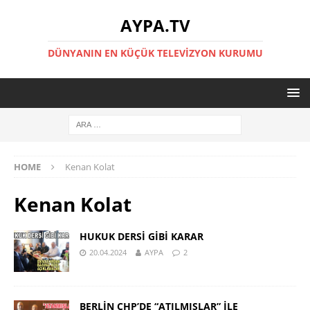
AYPA.TV
DÜNYANIN EN KÜÇÜK TELEVIZYON KURUMU
HOME
Kenan Kolat
Kenan Kolat
HUKUK DERSİ GİBİ KARAR
20.04.2024
AYPA
2
BERLİN CHP’DE “ATILMIŞLAR” İLE