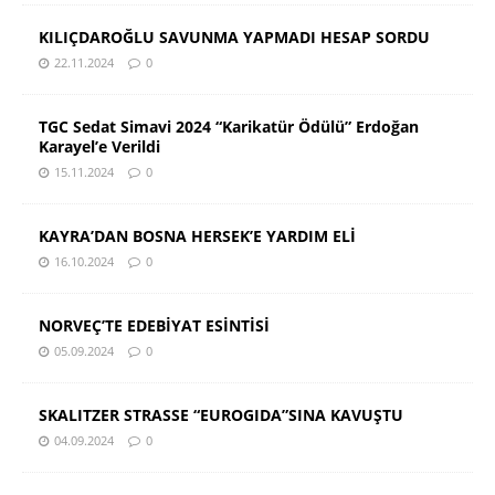
KILIÇDAROĞLU SAVUNMA YAPMADI HESAP SORDU
22.11.2024
0
TGC Sedat Simavi 2024 “Karikatür Ödülü” Erdoğan
Karayel’e Verildi
15.11.2024
0
KAYRA’DAN BOSNA HERSEK’E YARDIM ELİ
16.10.2024
0
NORVEÇ’TE EDEBİYAT ESİNTİSİ
05.09.2024
0
SKALITZER STRASSE “EUROGIDA”SINA KAVUŞTU
04.09.2024
0