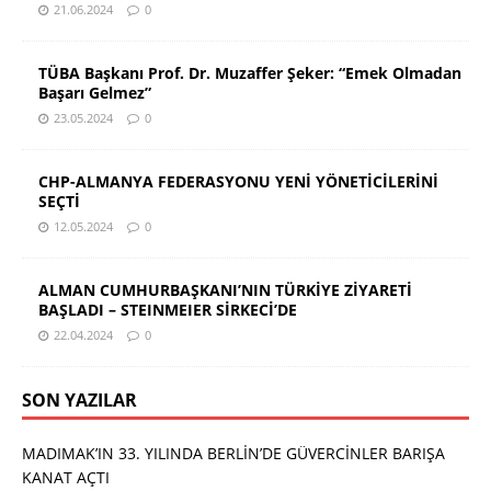
21.06.2024
0
TÜBA Başkanı Prof. Dr. Muzaffer Şeker: “Emek Olmadan
Başarı Gelmez”
23.05.2024
0
CHP-ALMANYA FEDERASYONU YENİ YÖNETİCİLERİNİ
SEÇTİ
12.05.2024
0
ALMAN CUMHURBAŞKANI’NIN TÜRKİYE ZİYARETİ
BAŞLADI – STEINMEIER SİRKECİ’DE
22.04.2024
0
SON YAZILAR
MADIMAK’IN 33. YILINDA BERLİN’DE GÜVERCİNLER BARIŞA
KANAT AÇTI