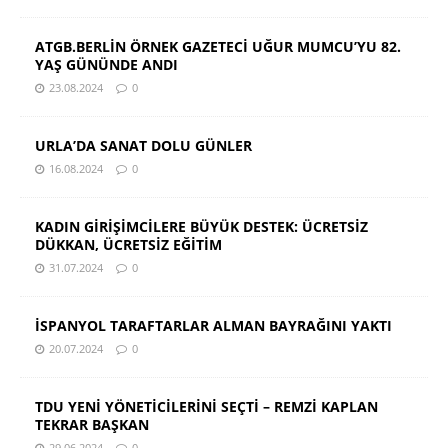
ATGB.BERLİN ÖRNEK GAZETECİ UĞUR MUMCU’YU 82.
YAŞ GÜNÜNDE ANDI
23.08.2024
0
URLA’DA SANAT DOLU GÜNLER
16.08.2024
0
KADIN GİRİŞİMCİLERE BÜYÜK DESTEK: ÜCRETSİZ
DÜKKAN, ÜCRETSİZ EĞİTİM
31.07.2024
0
İSPANYOL TARAFTARLAR ALMAN BAYRAĞINI YAKTI
20.07.2024
0
TDU YENİ YÖNETİCİLERİNİ SEÇTİ – REMZİ KAPLAN
TEKRAR BAŞKAN
29.06.2024
0