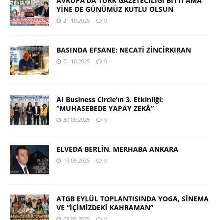
AVRUPA’DA TÜRK GAZETECİLİĞİ BİTTİ AMA
YİNE DE GÜNÜMÜZ KUTLU OLSUN
21.10.2025
0
BASINDA EFSANE: NECATİ ZİNCİRKIRAN
01.10.2025
0
AI Business Circle’ın 3. Etkinliği:
“MUHASEBEDE YAPAY ZEKÂ”
30.09.2025
0
ELVEDA BERLİN, MERHABA ANKARA
19.09.2025
0
ATGB EYLÜL TOPLANTISINDA YOGA, SİNEMA
VE “İÇİMİZDEKİ KAHRAMAN”
09.09.2025
0