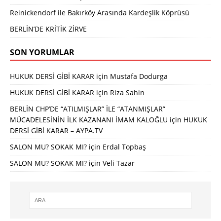
Reinickendorf ile Bakırköy Arasında Kardeşlik Köprüsü
BERLİN’DE KRİTİK ZİRVE
SON YORUMLAR
HUKUK DERSİ GİBİ KARAR
için
Mustafa Dodurga
HUKUK DERSİ GİBİ KARAR
için
Riza Sahin
BERLİN CHP’DE “ATILMIŞLAR” İLE “ATANMIŞLAR”
MÜCADELESİNİN İLK KAZANANI İMAM KALOĞLU
için
HUKUK
DERSİ GİBİ KARAR – AYPA.TV
SALON MU? SOKAK MI?
için
Erdal Topbaş
SALON MU? SOKAK MI?
için
Veli Tazar