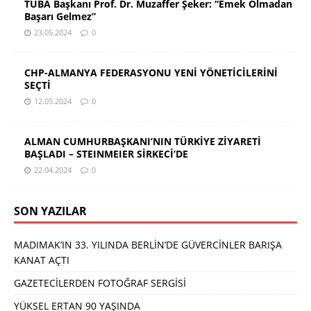
TÜBA Başkanı Prof. Dr. Muzaffer Şeker: “Emek Olmadan
Başarı Gelmez”
23.05.2024
0
CHP-ALMANYA FEDERASYONU YENİ YÖNETİCİLERİNİ
SEÇTİ
12.05.2024
0
ALMAN CUMHURBAŞKANI’NIN TÜRKİYE ZİYARETİ
BAŞLADI – STEINMEIER SİRKECİ’DE
22.04.2024
0
SON YAZILAR
MADIMAK’IN 33. YILINDA BERLİN’DE GÜVERCİNLER BARIŞA
KANAT AÇTI
GAZETECİLERDEN FOTOĞRAF SERGİSİ
YÜKSEL ERTAN 90 YAŞINDA