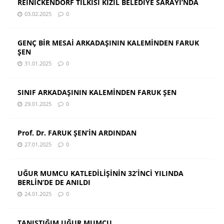
REINICKENDORF TİLKİSİ KIZIL BELEDİYE SARAYI’NDA
03.02.2025
0
GENÇ BİR MESAİ ARKADAŞININ KALEMİNDEN FARUK
ŞEN
31.01.2025
0
SINIF ARKADAŞININ KALEMİNDEN FARUK ŞEN
29.01.2025
0
Prof. Dr. FARUK ŞEN’İN ARDINDAN
27.01.2025
0
UĞUR MUMCU KATLEDİLİŞİNİN 32’İNCİ YILINDA
BERLİN’DE DE ANILDI
24.01.2025
0
TANIŞTIĞIM UĞUR MUMCU