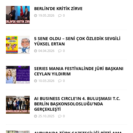
BERLİN’DE KRİTİK ZİRVE
19.05.2026
0
5 SENE OLDU – SENİ ÇOK ÖZLEDİK SEVGİLİ
YÜKSEL ERTAN
04.04.2026
0
SERIES MANIA FESTİVALİNDE JÜRİ BAŞKANI
CEYLAN YILDIRIM
10.03.2026
0
AI BUSINESS CIRCLE’IN 4. BULUŞMASI T.C.
BERLİN BAŞKONSOLOSLUĞU’NDA
GERÇEKLEŞTİ
25.10.2025
0