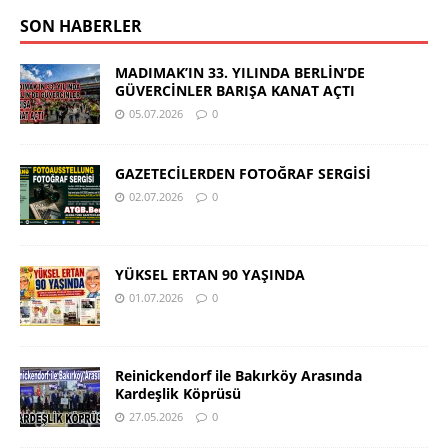
SON HABERLER
MADIMAK’IN 33. YILINDA BERLİN’DE
GÜVERCİNLER BARIŞA KANAT AÇTI
05.07.2026
0
GAZETECİLERDEN FOTOĞRAF SERGİSİ
02.07.2026
0
YÜKSEL ERTAN 90 YAŞINDA
01.07.2026
0
Reinickendorf ile Bakırköy Arasında
Kardeşlik Köprüsü
27.05.2026
0