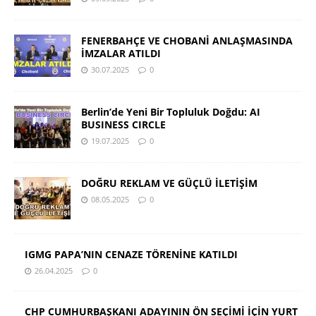
FENERBAHÇE VE CHOBANİ ANLAŞMASINDA
İMZALAR ATILDI
30.07.2025
0
Berlin’de Yeni Bir Topluluk Doğdu: AI
BUSINESS CIRCLE
19.07.2025
0
DOĞRU REKLAM VE GÜÇLÜ İLETİŞİM
08.05.2025
0
IGMG PAPA’NIN CENAZE TÖRENİNE KATILDI
26.04.2025
0
CHP CUMHURBAŞKANI ADAYININ ÖN SEÇİMİ İÇİN YURT