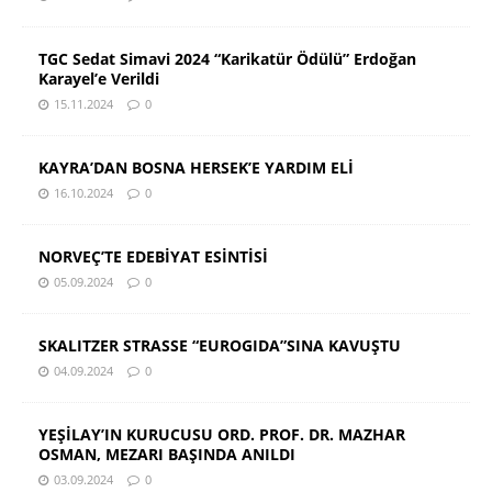
TGC Sedat Simavi 2024 “Karikatür Ödülü” Erdoğan
Karayel’e Verildi
15.11.2024
0
KAYRA’DAN BOSNA HERSEK’E YARDIM ELİ
16.10.2024
0
NORVEÇ’TE EDEBİYAT ESİNTİSİ
05.09.2024
0
SKALITZER STRASSE “EUROGIDA”SINA KAVUŞTU
04.09.2024
0
YEŞİLAY’IN KURUCUSU ORD. PROF. DR. MAZHAR
OSMAN, MEZARI BAŞINDA ANILDI
03.09.2024
0