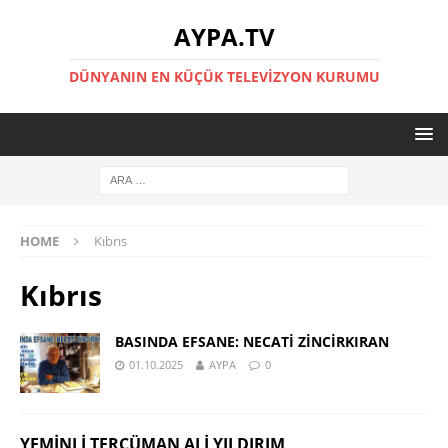
AYPA.TV
DÜNYANIN EN KÜÇÜK TELEVIZYON KURUMU
HOME
Kıbrıs
Kıbrıs
BASINDA EFSANE: NECATİ ZİNCİRKIRAN
01.10.2025
AYPA
0
YEMINLI TERCÜMAN ALI YILDIRIM