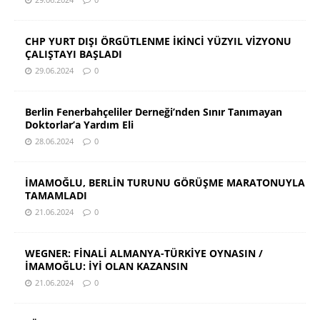
CHP YURT DIŞI ÖRGÜTLENME İKİNCİ YÜZYIL VİZYONU
ÇALIŞTAYI BAŞLADI
29.06.2024
0
Berlin Fenerbahçeliler Derneği’nden Sınır Tanımayan
Doktorlar’a Yardım Eli
28.06.2024
0
İMAMOĞLU, BERLİN TURUNU GÖRÜŞME MARATONUYLA
TAMAMLADI
21.06.2024
0
WEGNER: FİNALİ ALMANYA-TÜRKİYE OYNASIN /
İMAMOĞLU: İYİ OLAN KAZANSIN
21.06.2024
0