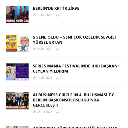
BERLİN’DE KRİTİK ZİRVE
19.05.2026
0
5 SENE OLDU – SENİ ÇOK ÖZLEDİK SEVGİLİ
YÜKSEL ERTAN
04.04.2026
0
SERIES MANIA FESTİVALİNDE JÜRİ BAŞKANI
CEYLAN YILDIRIM
10.03.2026
0
AI BUSINESS CIRCLE’IN 4. BULUŞMASI T.C.
BERLİN BAŞKONSOLOSLUĞU’NDA
GERÇEKLEŞTİ
25.10.2025
0