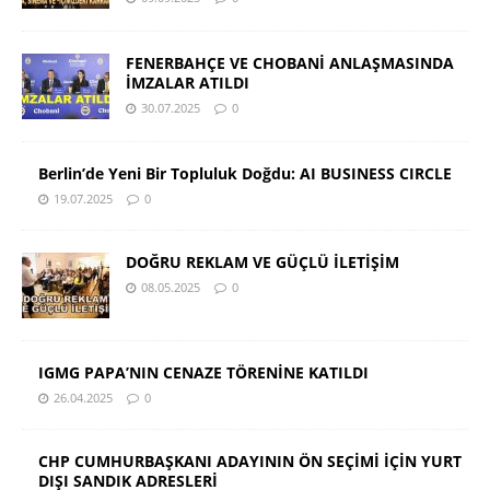
FENERBAHÇE VE CHOBANİ ANLAŞMASINDA
İMZALAR ATILDI
30.07.2025
0
Berlin’de Yeni Bir Topluluk Doğdu: AI BUSINESS CIRCLE
19.07.2025
0
DOĞRU REKLAM VE GÜÇLÜ İLETİŞİM
08.05.2025
0
IGMG PAPA’NIN CENAZE TÖRENİNE KATILDI
26.04.2025
0
CHP CUMHURBAŞKANI ADAYININ ÖN SEÇİMİ İÇİN YURT
DIŞI SANDIK ADRESLERİ