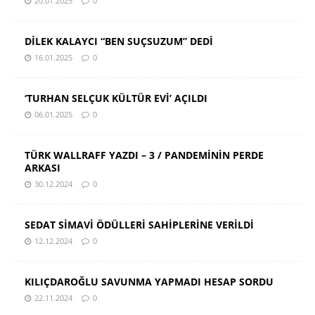
20.01.2025
0
DİLEK KALAYCI “BEN SUÇSUZUM” DEDİ
16.01.2025
0
‘TURHAN SELÇUK KÜLTÜR EVİ’ AÇILDI
06.01.2025
0
TÜRK WALLRAFF YAZDI – 3 / PANDEMİNİN PERDE
ARKASI
30.12.2024
0
SEDAT SİMAVİ ÖDÜLLERİ SAHİPLERİNE VERİLDİ
12.12.2024
0
KILIÇDAROĞLU SAVUNMA YAPMADI HESAP SORDU
22.11.2024
0