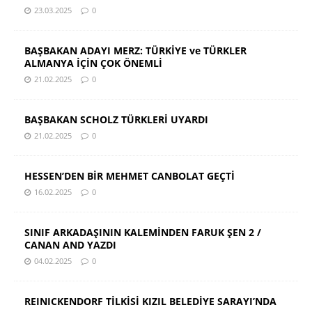
23.03.2025
0
BAŞBAKAN ADAYI MERZ: TÜRKİYE ve TÜRKLER
ALMANYA İÇİN ÇOK ÖNEMLİ
21.02.2025
0
BAŞBAKAN SCHOLZ TÜRKLERİ UYARDI
21.02.2025
0
HESSEN’DEN BİR MEHMET CANBOLAT GEÇTİ
16.02.2025
0
SINIF ARKADAŞININ KALEMİNDEN FARUK ŞEN 2 /
CANAN AND YAZDI
04.02.2025
0
REINICKENDORF TİLKİSİ KIZIL BELEDİYE SARAYI’NDA