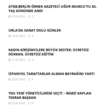
ATGB.BERLİN ÖRNEK GAZETECİ UĞUR MUMCU’YU 82.
YAŞ GÜNÜNDE ANDI
23.08.2024
0
URLA’DA SANAT DOLU GÜNLER
16.08.2024
0
KADIN GİRİŞİMCİLERE BÜYÜK DESTEK: ÜCRETSİZ
DÜKKAN, ÜCRETSİZ EĞİTİM
31.07.2024
0
İSPANYOL TARAFTARLAR ALMAN BAYRAĞINI YAKTI
20.07.2024
0
TDU YENİ YÖNETİCİLERİNİ SEÇTİ – REMZİ KAPLAN
TEKRAR BAŞKAN
29.06.2024
0