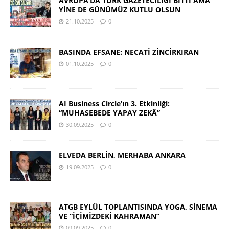
AVRUPA’DA TÜRK GAZETECİLİĞİ BİTTİ AMA
YİNE DE GÜNÜMÜZ KUTLU OLSUN
21.10.2025
0
BASINDA EFSANE: NECATİ ZİNCİRKIRAN
01.10.2025
0
AI Business Circle’ın 3. Etkinliği:
“MUHASEBEDE YAPAY ZEKÂ”
30.09.2025
0
ELVEDA BERLİN, MERHABA ANKARA
19.09.2025
0
ATGB EYLÜL TOPLANTISINDA YOGA, SİNEMA
VE “İÇİMİZDEKİ KAHRAMAN”
09.09.2025
0