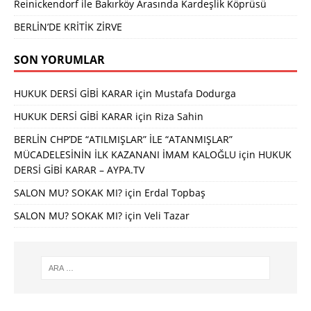
Reinickendorf ile Bakırköy Arasında Kardeşlik Köprüsü
BERLİN’DE KRİTİK ZİRVE
SON YORUMLAR
HUKUK DERSİ GİBİ KARAR
için
Mustafa Dodurga
HUKUK DERSİ GİBİ KARAR
için
Riza Sahin
BERLİN CHP’DE “ATILMIŞLAR” İLE “ATANMIŞLAR”
MÜCADELESİNİN İLK KAZANANI İMAM KALOĞLU
için
HUKUK
DERSİ GİBİ KARAR – AYPA.TV
SALON MU? SOKAK MI?
için
Erdal Topbaş
SALON MU? SOKAK MI?
için
Veli Tazar