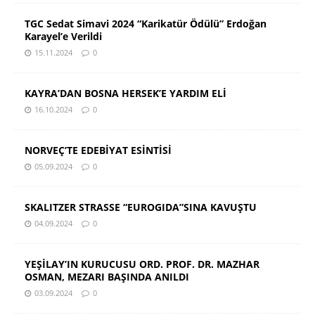
TGC Sedat Simavi 2024 “Karikatür Ödülü” Erdoğan
Karayel’e Verildi
15.11.2024
0
KAYRA’DAN BOSNA HERSEK’E YARDIM ELİ
16.10.2024
0
NORVEÇ’TE EDEBİYAT ESİNTİSİ
05.09.2024
0
SKALITZER STRASSE “EUROGIDA”SINA KAVUŞTU
04.09.2024
0
YEŞİLAY’IN KURUCUSU ORD. PROF. DR. MAZHAR
OSMAN, MEZARI BAŞINDA ANILDI
03.09.2024
0