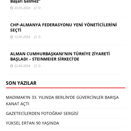
Başarı Gelmez”
23.05.2024
0
CHP-ALMANYA FEDERASYONU YENİ YÖNETİCİLERİNİ
SEÇTİ
12.05.2024
0
ALMAN CUMHURBAŞKANI’NIN TÜRKİYE ZİYARETİ
BAŞLADI – STEINMEIER SİRKECİ’DE
22.04.2024
0
SON YAZILAR
MADIMAK’IN 33. YILINDA BERLİN’DE GÜVERCİNLER BARIŞA
KANAT AÇTI
GAZETECİLERDEN FOTOĞRAF SERGİSİ
YÜKSEL ERTAN 90 YAŞINDA