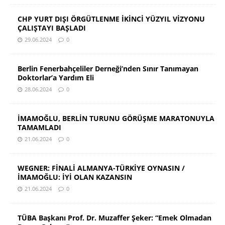
CHP YURT DIŞI ÖRGÜTLENME İKİNCİ YÜZYIL VİZYONU
ÇALIŞTAYI BAŞLADI
29.06.2024
0
Berlin Fenerbahçeliler Derneği’nden Sınır Tanımayan
Doktorlar’a Yardım Eli
28.06.2024
0
İMAMOĞLU, BERLİN TURUNU GÖRÜŞME MARATONUYLA
TAMAMLADI
21.06.2024
0
WEGNER: FİNALİ ALMANYA-TÜRKİYE OYNASIN /
İMAMOĞLU: İYİ OLAN KAZANSIN
21.06.2024
0
TÜBA Başkanı Prof. Dr. Muzaffer Şeker: “Emek Olmadan