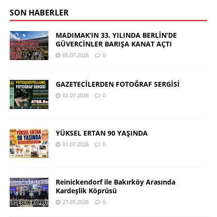
SON HABERLER
MADIMAK’IN 33. YILINDA BERLİN’DE
GÜVERCİNLER BARIŞA KANAT AÇTI
05.07.2026
0
GAZETECİLERDEN FOTOĞRAF SERGİSİ
02.07.2026
0
YÜKSEL ERTAN 90 YAŞINDA
01.07.2026
0
Reinickendorf ile Bakırköy Arasında
Kardeşlik Köprüsü
27.05.2026
0