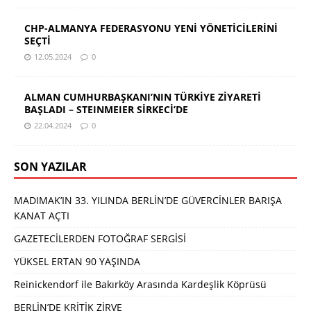
CHP-ALMANYA FEDERASYONU YENİ YÖNETİCİLERİNİ
SEÇTİ
12.05.2024
0
ALMAN CUMHURBAŞKANI’NIN TÜRKİYE ZİYARETİ
BAŞLADI – STEINMEIER SİRKECİ’DE
22.04.2024
0
SON YAZILAR
MADIMAK’IN 33. YILINDA BERLİN’DE GÜVERCİNLER BARIŞA
KANAT AÇTI
GAZETECİLERDEN FOTOĞRAF SERGİSİ
YÜKSEL ERTAN 90 YAŞINDA
Reinickendorf ile Bakırköy Arasında Kardeşlik Köprüsü
BERLİN’DE KRİTİK ZİRVE