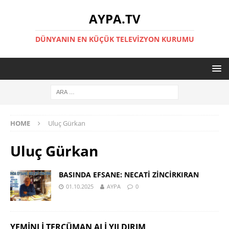
AYPA.TV
DÜNYANIN EN KÜÇÜK TELEVIZYON KURUMU
HOME
Uluç Gürkan
Uluç Gürkan
BASINDA EFSANE: NECATİ ZİNCİRKIRAN
01.10.2025
AYPA
0
YEMINLI TERCÜMAN ALI YILDIRIM