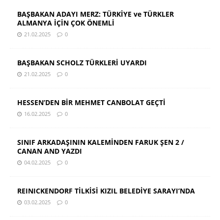
BAŞBAKAN ADAYI MERZ: TÜRKİYE ve TÜRKLER
ALMANYA İÇİN ÇOK ÖNEMLİ
21.02.2025
0
BAŞBAKAN SCHOLZ TÜRKLERİ UYARDI
21.02.2025
0
HESSEN’DEN BİR MEHMET CANBOLAT GEÇTİ
16.02.2025
0
SINIF ARKADAŞININ KALEMİNDEN FARUK ŞEN 2 /
CANAN AND YAZDI
04.02.2025
0
REINICKENDORF TİLKİSİ KIZIL BELEDİYE SARAYI’NDA
03.02.2025
0