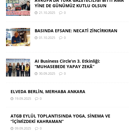
AVRUPA’DA TÜRK GAZETECİLİĞİ BİTTİ AMA
YİNE DE GÜNÜMÜZ KUTLU OLSUN
21.10.2025
0
BASINDA EFSANE: NECATİ ZİNCİRKIRAN
01.10.2025
0
AI Business Circle’ın 3. Etkinliği:
“MUHASEBEDE YAPAY ZEKÂ”
30.09.2025
0
ELVEDA BERLİN, MERHABA ANKARA
19.09.2025
0
ATGB EYLÜL TOPLANTISINDA YOGA, SİNEMA VE
“İÇİMİZDEKİ KAHRAMAN”
09.09.2025
0