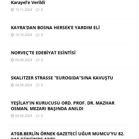
Karayel’e Verildi
15.11.2024
0
KAYRA’DAN BOSNA HERSEK’E YARDIM ELİ
16.10.2024
0
NORVEÇ’TE EDEBİYAT ESİNTİSİ
05.09.2024
0
SKALITZER STRASSE “EUROGIDA”SINA KAVUŞTU
04.09.2024
0
YEŞİLAY’IN KURUCUSU ORD. PROF. DR. MAZHAR
OSMAN, MEZARI BAŞINDA ANILDI
03.09.2024
0
ATGB.BERLİN ÖRNEK GAZETECİ UĞUR MUMCU’YU 82.