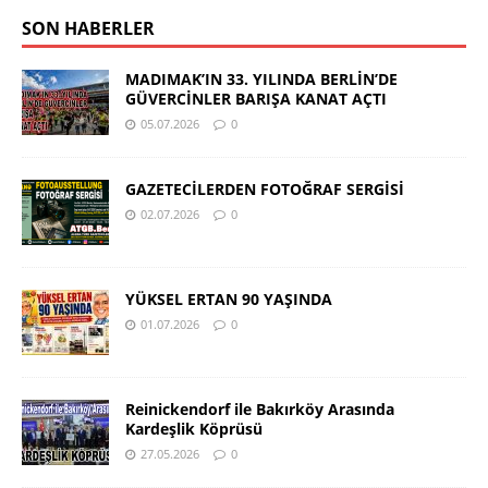
SON HABERLER
MADIMAK’IN 33. YILINDA BERLİN’DE
GÜVERCİNLER BARIŞA KANAT AÇTI
05.07.2026
0
GAZETECİLERDEN FOTOĞRAF SERGİSİ
02.07.2026
0
YÜKSEL ERTAN 90 YAŞINDA
01.07.2026
0
Reinickendorf ile Bakırköy Arasında
Kardeşlik Köprüsü
27.05.2026
0