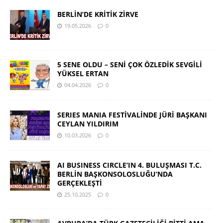
BERLİN’DE KRİTİK ZİRVE
19.05.2026
0
5 SENE OLDU – SENİ ÇOK ÖZLEDİK SEVGİLİ
YÜKSEL ERTAN
04.04.2026
0
SERIES MANIA FESTİVALİNDE JÜRİ BAŞKANI
CEYLAN YILDIRIM
10.03.2026
0
AI BUSINESS CIRCLE’IN 4. BULUŞMASI T.C.
BERLİN BAŞKONSOLOSLUĞU’NDA
GERÇEKLEŞTİ
25.10.2025
0