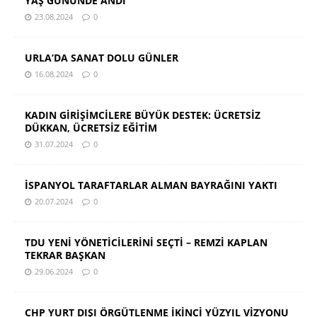
YAŞ GÜNÜNDE ANDI
23.08.2024
0
URLA’DA SANAT DOLU GÜNLER
16.08.2024
0
KADIN GİRİŞİMCİLERE BÜYÜK DESTEK: ÜCRETSİZ
DÜKKAN, ÜCRETSİZ EĞİTİM
31.07.2024
0
İSPANYOL TARAFTARLAR ALMAN BAYRAĞINI YAKTI
20.07.2024
0
TDU YENİ YÖNETİCİLERİNİ SEÇTİ – REMZİ KAPLAN
TEKRAR BAŞKAN
29.06.2024
0
CHP YURT DIŞI ÖRGÜTLENME İKİNCİ YÜZYIL VİZYONU