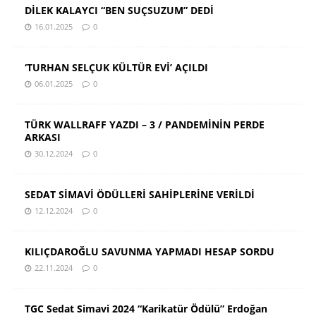
DİLEK KALAYCI “BEN SUÇSUZUM” DEDİ
16.01.2025
0
‘TURHAN SELÇUK KÜLTÜR EVİ’ AÇILDI
06.01.2025
0
TÜRK WALLRAFF YAZDI – 3 / PANDEMİNİN PERDE
ARKASI
30.12.2024
0
SEDAT SİMAVİ ÖDÜLLERİ SAHİPLERİNE VERİLDİ
12.12.2024
0
KILIÇDAROĞLU SAVUNMA YAPMADI HESAP SORDU
22.11.2024
0
TGC Sedat Simavi 2024 “Karikatür Ödülü” Erdoğan