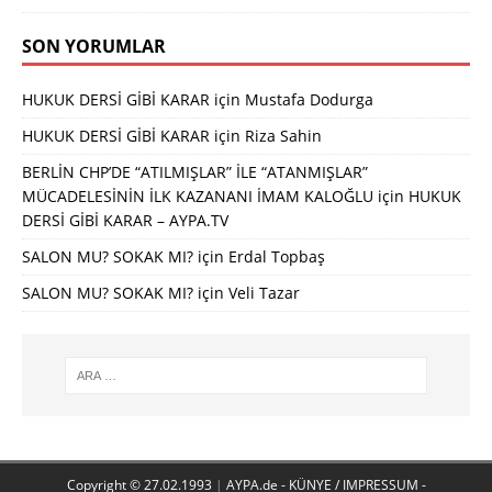
SON YORUMLAR
HUKUK DERSİ GİBİ KARAR
için
Mustafa Dodurga
HUKUK DERSİ GİBİ KARAR
için
Riza Sahin
BERLİN CHP’DE “ATILMIŞLAR” İLE “ATANMIŞLAR”
MÜCADELESİNİN İLK KAZANANI İMAM KALOĞLU
için
HUKUK
DERSİ GİBİ KARAR – AYPA.TV
SALON MU? SOKAK MI?
için
Erdal Topbaş
SALON MU? SOKAK MI?
için
Veli Tazar
Copyright © 27.02.1993
|
AYPA.de - KÜNYE / IMPRESSUM -