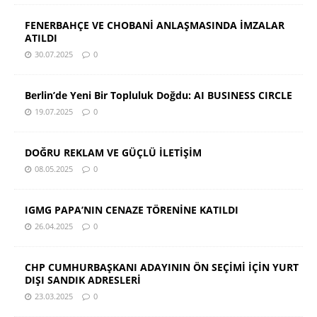
FENERBAHÇE VE CHOBANİ ANLAŞMASINDA İMZALAR
ATILDI
30.07.2025
0
Berlin’de Yeni Bir Topluluk Doğdu: AI BUSINESS CIRCLE
19.07.2025
0
DOĞRU REKLAM VE GÜÇLÜ İLETİŞİM
08.05.2025
0
IGMG PAPA’NIN CENAZE TÖRENİNE KATILDI
26.04.2025
0
CHP CUMHURBAŞKANI ADAYININ ÖN SEÇİMİ İÇİN YURT
DIŞI SANDIK ADRESLERİ
23.03.2025
0