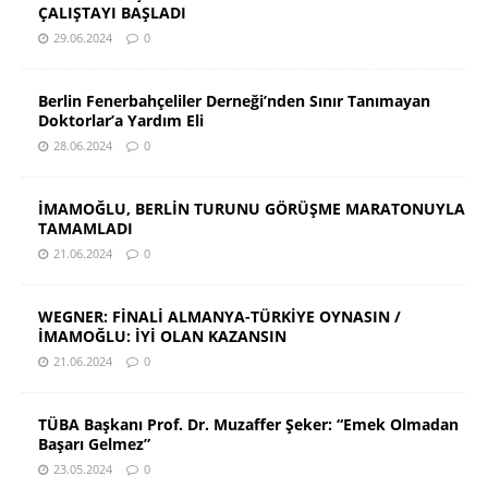
ÇALIŞTAYI BAŞLADI
29.06.2024
0
Berlin Fenerbahçeliler Derneği’nden Sınır Tanımayan
Doktorlar’a Yardım Eli
28.06.2024
0
İMAMOĞLU, BERLİN TURUNU GÖRÜŞME MARATONUYLA
TAMAMLADI
21.06.2024
0
WEGNER: FİNALİ ALMANYA-TÜRKİYE OYNASIN /
İMAMOĞLU: İYİ OLAN KAZANSIN
21.06.2024
0
TÜBA Başkanı Prof. Dr. Muzaffer Şeker: “Emek Olmadan
Başarı Gelmez”
23.05.2024
0