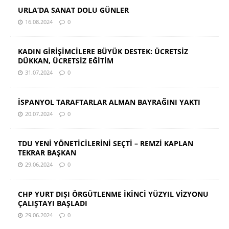
URLA’DA SANAT DOLU GÜNLER
16.08.2024
0
KADIN GİRİŞİMCİLERE BÜYÜK DESTEK: ÜCRETSİZ
DÜKKAN, ÜCRETSİZ EĞİTİM
31.07.2024
0
İSPANYOL TARAFTARLAR ALMAN BAYRAĞINI YAKTI
20.07.2024
0
TDU YENİ YÖNETİCİLERİNİ SEÇTİ – REMZİ KAPLAN
TEKRAR BAŞKAN
29.06.2024
0
CHP YURT DIŞI ÖRGÜTLENME İKİNCİ YÜZYIL VİZYONU
ÇALIŞTAYI BAŞLADI
29.06.2024
0