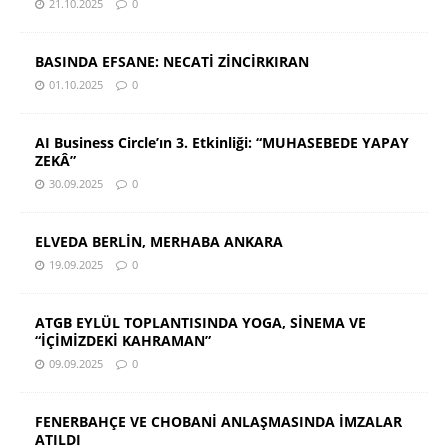
21.10.2025
0
BASINDA EFSANE: NECATİ ZİNCİRKIRAN
01.10.2025
0
AI Business Circle’ın 3. Etkinliği: “MUHASEBEDE YAPAY
ZEKÂ”
30.09.2025
0
ELVEDA BERLİN, MERHABA ANKARA
19.09.2025
0
ATGB EYLÜL TOPLANTISINDA YOGA, SİNEMA VE
“İÇİMİZDEKİ KAHRAMAN”
09.09.2025
0
FENERBAHÇE VE CHOBANİ ANLAŞMASINDA İMZALAR
ATILDI