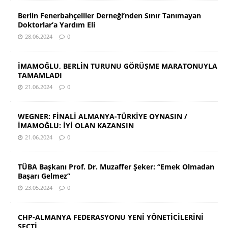
Berlin Fenerbahçeliler Derneği’nden Sınır Tanımayan
Doktorlar’a Yardım Eli
28.06.2024
0
İMAMOĞLU, BERLİN TURUNU GÖRÜŞME MARATONUYLA
TAMAMLADI
21.06.2024
0
WEGNER: FİNALİ ALMANYA-TÜRKİYE OYNASIN /
İMAMOĞLU: İYİ OLAN KAZANSIN
21.06.2024
0
TÜBA Başkanı Prof. Dr. Muzaffer Şeker: “Emek Olmadan
Başarı Gelmez”
23.05.2024
0
CHP-ALMANYA FEDERASYONU YENİ YÖNETİCİLERİNİ
SEÇTİ