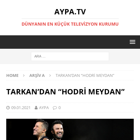
AYPA.TV
DÜNYANIN EN KÜÇÜK TELEVIZYON KURUMU
HOME
ARŞIV A
TARKAN’DAN “HODRİ MEYDAN”
TARKAN’DAN “HODRİ MEYDAN”
09.01.2021
AYPA
0