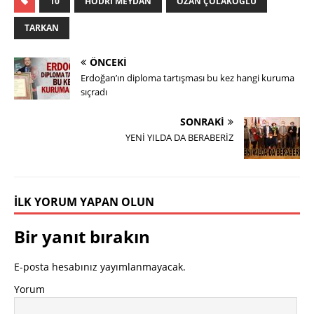
10
HODRI MEYDAN
OZAN ÇOLAKOĞLU
TARKAN
ÖNCEKI
Erdoğan’ın diploma tartışması bu kez hangi kuruma
sıçradı
SONRAKI
YENİ YILDA DA BERABERİZ
İLK YORUM YAPAN OLUN
Bir yanıt bırakın
E-posta hesabınız yayımlanmayacak.
Yorum