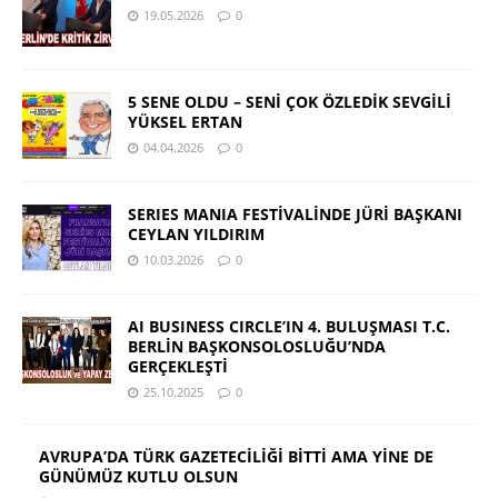
19.05.2026
0
5 SENE OLDU – SENİ ÇOK ÖZLEDİK SEVGİLİ
YÜKSEL ERTAN
04.04.2026
0
SERIES MANIA FESTİVALİNDE JÜRİ BAŞKANI
CEYLAN YILDIRIM
10.03.2026
0
AI BUSINESS CIRCLE’IN 4. BULUŞMASI T.C.
BERLİN BAŞKONSOLOSLUĞU’NDA
GERÇEKLEŞTİ
25.10.2025
0
AVRUPA’DA TÜRK GAZETECİLİĞİ BİTTİ AMA YİNE DE
GÜNÜMÜZ KUTLU OLSUN