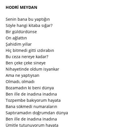
HODRİ MEYDAN
Senin bana bu yaptığın
Söyle hangi kitaba sığar?
Bir güldürdünse
On ağlattın
Şahidim yıllar
Hiç bitmedi gitti ızdırabın
Bu ceza nereye kadar?
Ben çeke çeke sineye
Nihayetinde oldum isyankar
Ama ne yaptıysan
Olmadı, olmadı
Bozamadın ki beni dünya
Ben ille de inadına inadına
Tozpembe bakıyorum hayata
Bana sökmedi numaraların
Saptıramadın doğrumdan dünya
Ben ille de inadına inadına
Ümitle tutunuyorum hayata