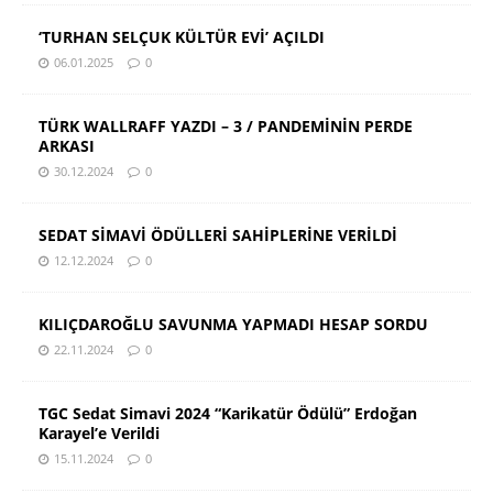
‘TURHAN SELÇUK KÜLTÜR EVİ’ AÇILDI
06.01.2025
0
TÜRK WALLRAFF YAZDI – 3 / PANDEMİNİN PERDE
ARKASI
30.12.2024
0
SEDAT SİMAVİ ÖDÜLLERİ SAHİPLERİNE VERİLDİ
12.12.2024
0
KILIÇDAROĞLU SAVUNMA YAPMADI HESAP SORDU
22.11.2024
0
TGC Sedat Simavi 2024 “Karikatür Ödülü” Erdoğan
Karayel’e Verildi
15.11.2024
0