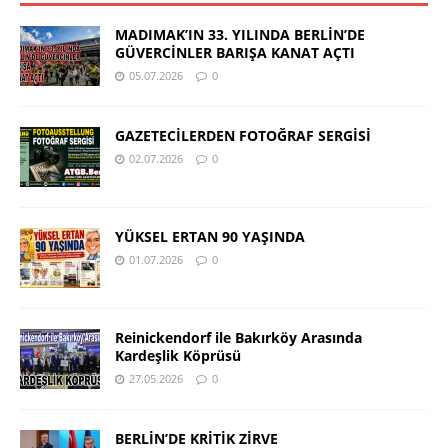
MADIMAK’IN 33. YILINDA BERLİN’DE
GÜVERCİNLER BARIŞA KANAT AÇTI
05.07.2026
0
GAZETECİLERDEN FOTOĞRAF SERGİSİ
02.07.2026
0
YÜKSEL ERTAN 90 YAŞINDA
01.07.2026
0
Reinickendorf ile Bakırköy Arasında
Kardeşlik Köprüsü
27.05.2026
0
BERLİN’DE KRİTİK ZİRVE