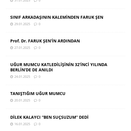
31.01.2025
0
SINIF ARKADAŞININ KALEMİNDEN FARUK ŞEN
29.01.2025
0
Prof. Dr. FARUK ŞEN’İN ARDINDAN
27.01.2025
0
UĞUR MUMCU KATLEDİLİŞİNİN 32’İNCİ YILINDA
BERLİN’DE DE ANILDI
24.01.2025
0
TANIŞTIĞIM UĞUR MUMCU
20.01.2025
0
DİLEK KALAYCI “BEN SUÇSUZUM” DEDİ
16.01.2025
0