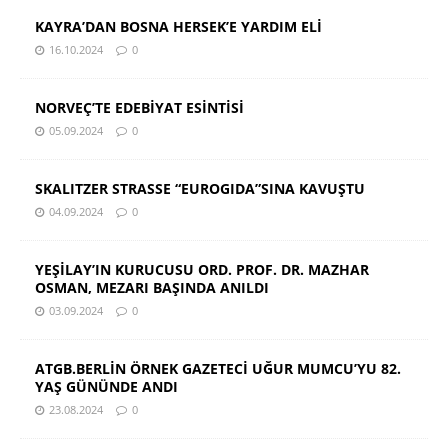
KAYRA’DAN BOSNA HERSEK’E YARDIM ELİ
16.10.2024
0
NORVEÇ’TE EDEBİYAT ESİNTİSİ
05.09.2024
0
SKALITZER STRASSE “EUROGIDA”SINA KAVUŞTU
04.09.2024
0
YEŞİLAY’IN KURUCUSU ORD. PROF. DR. MAZHAR
OSMAN, MEZARI BAŞINDA ANILDI
03.09.2024
0
ATGB.BERLİN ÖRNEK GAZETECİ UĞUR MUMCU’YU 82.
YAŞ GÜNÜNDE ANDI
23.08.2024
0