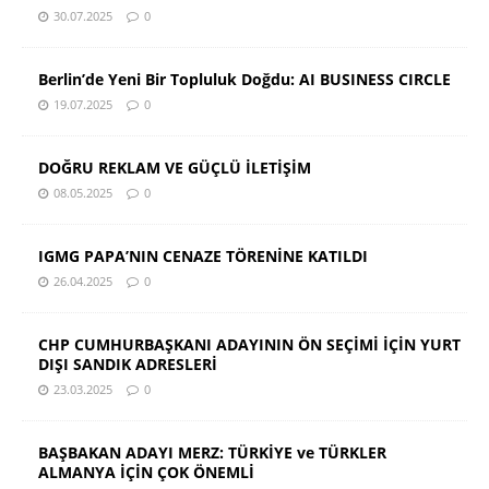
30.07.2025
0
Berlin’de Yeni Bir Topluluk Doğdu: AI BUSINESS CIRCLE
19.07.2025
0
DOĞRU REKLAM VE GÜÇLÜ İLETİŞİM
08.05.2025
0
IGMG PAPA’NIN CENAZE TÖRENİNE KATILDI
26.04.2025
0
CHP CUMHURBAŞKANI ADAYININ ÖN SEÇİMİ İÇİN YURT
DIŞI SANDIK ADRESLERİ
23.03.2025
0
BAŞBAKAN ADAYI MERZ: TÜRKİYE ve TÜRKLER
ALMANYA İÇİN ÇOK ÖNEMLİ