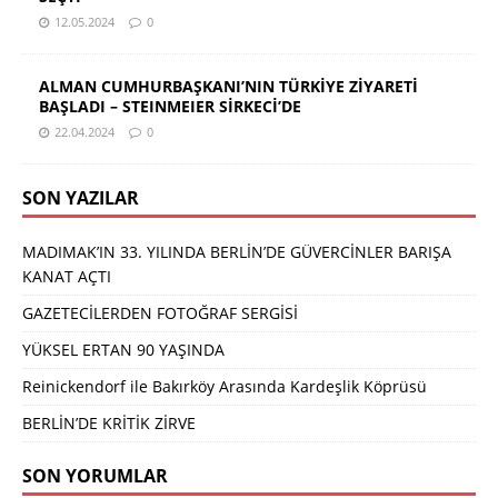
12.05.2024
0
ALMAN CUMHURBAŞKANI’NIN TÜRKİYE ZİYARETİ
BAŞLADI – STEINMEIER SİRKECİ’DE
22.04.2024
0
SON YAZILAR
MADIMAK’IN 33. YILINDA BERLİN’DE GÜVERCİNLER BARIŞA
KANAT AÇTI
GAZETECİLERDEN FOTOĞRAF SERGİSİ
YÜKSEL ERTAN 90 YAŞINDA
Reinickendorf ile Bakırköy Arasında Kardeşlik Köprüsü
BERLİN’DE KRİTİK ZİRVE
SON YORUMLAR