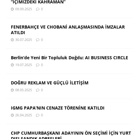
“İÇİMİZDEKİ KAHRAMAN”
09.09.2025
0
FENERBAHÇE VE CHOBANİ ANLAŞMASINDA İMZALAR
ATILDI
30.07.2025
0
Berlin’de Yeni Bir Topluluk Doğdu: AI BUSINESS CIRCLE
19.07.2025
0
DOĞRU REKLAM VE GÜÇLÜ İLETİŞİM
08.05.2025
0
IGMG PAPA’NIN CENAZE TÖRENİNE KATILDI
26.04.2025
0
CHP CUMHURBAŞKANI ADAYININ ÖN SEÇİMİ İÇİN YURT
DIŞI SANDIK ADRESLERİ