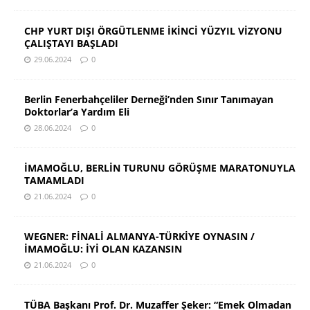
CHP YURT DIŞI ÖRGÜTLENME İKİNCİ YÜZYIL VİZYONU
ÇALIŞTAYI BAŞLADI
29.06.2024
0
Berlin Fenerbahçeliler Derneği’nden Sınır Tanımayan
Doktorlar’a Yardım Eli
28.06.2024
0
İMAMOĞLU, BERLİN TURUNU GÖRÜŞME MARATONUYLA
TAMAMLADI
21.06.2024
0
WEGNER: FİNALİ ALMANYA-TÜRKİYE OYNASIN /
İMAMOĞLU: İYİ OLAN KAZANSIN
21.06.2024
0
TÜBA Başkanı Prof. Dr. Muzaffer Şeker: “Emek Olmadan