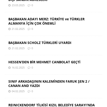
23.03.2025
0
BAŞBAKAN ADAYI MERZ: TÜRKİYE ve TÜRKLER
ALMANYA İÇİN ÇOK ÖNEMLİ
21.02.2025
0
BAŞBAKAN SCHOLZ TÜRKLERİ UYARDI
21.02.2025
0
HESSEN’DEN BİR MEHMET CANBOLAT GEÇTİ
16.02.2025
0
SINIF ARKADAŞININ KALEMİNDEN FARUK ŞEN 2 /
CANAN AND YAZDI
04.02.2025
0
REINICKENDORF TİLKİSİ KIZIL BELEDİYE SARAYI’NDA