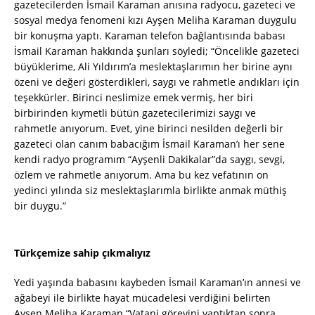
gazetecilerden İsmail Karaman anısına radyocu, gazeteci ve
sosyal medya fenomeni kızı Ayşen Meliha Karaman duygulu
bir konuşma yaptı. Karaman telefon bağlantısında babası
İsmail Karaman hakkında şunları söyledi; “Öncelikle gazeteci
büyüklerime, Ali Yıldırım’a meslektaşlarımın her birine aynı
özeni ve değeri gösterdikleri, saygı ve rahmetle andıkları için
teşekkürler. Birinci neslimize emek vermiş, her biri
birbirinden kıymetli bütün gazetecilerimizi saygı ve
rahmetle anıyorum. Evet, yine birinci nesilden değerli bir
gazeteci olan canım babacığım İsmail Karaman’ı her sene
kendi radyo programım “Ayşenli Dakikalar”da saygı, sevgi,
özlem ve rahmetle anıyorum. Ama bu kez vefatının on
yedinci yılında siz meslektaşlarımla birlikte anmak müthiş
bir duygu.”
Türkçemize sahip çıkmalıyız
Yedi yaşında babasını kaybeden İsmail Karaman’ın annesi ve
ağabeyi ile birlikte hayat mücadelesi verdiğini belirten
Ayşen Meliha Karaman “Vatani görevini yaptıktan sonra