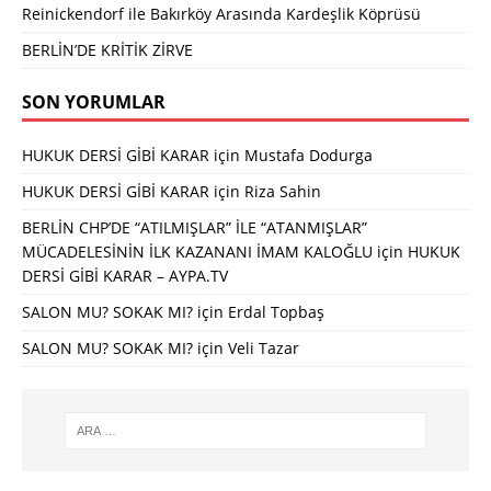
Reinickendorf ile Bakırköy Arasında Kardeşlik Köprüsü
BERLİN’DE KRİTİK ZİRVE
SON YORUMLAR
HUKUK DERSİ GİBİ KARAR
için
Mustafa Dodurga
HUKUK DERSİ GİBİ KARAR
için
Riza Sahin
BERLİN CHP’DE “ATILMIŞLAR” İLE “ATANMIŞLAR”
MÜCADELESİNİN İLK KAZANANI İMAM KALOĞLU
için
HUKUK
DERSİ GİBİ KARAR – AYPA.TV
SALON MU? SOKAK MI?
için
Erdal Topbaş
SALON MU? SOKAK MI?
için
Veli Tazar