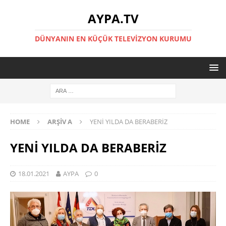
AYPA.TV
DÜNYANIN EN KÜÇÜK TELEVIZYON KURUMU
HOME
ARŞIV A
YENİ YILDA DA BERABERİZ
YENİ YILDA DA BERABERİZ
18.01.2021
AYPA
0