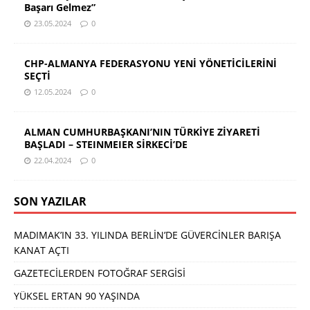
Başarı Gelmez”
23.05.2024
0
CHP-ALMANYA FEDERASYONU YENİ YÖNETİCİLERİNİ
SEÇTİ
12.05.2024
0
ALMAN CUMHURBAŞKANI’NIN TÜRKİYE ZİYARETİ
BAŞLADI – STEINMEIER SİRKECİ’DE
22.04.2024
0
SON YAZILAR
MADIMAK’IN 33. YILINDA BERLİN’DE GÜVERCİNLER BARIŞA
KANAT AÇTI
GAZETECİLERDEN FOTOĞRAF SERGİSİ
YÜKSEL ERTAN 90 YAŞINDA