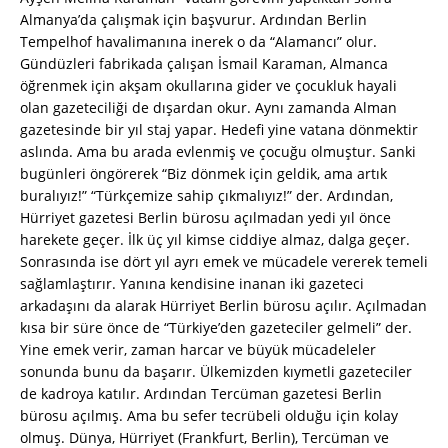
Almanya’da çalışmak için başvurur. Ardından Berlin
Tempelhof havalimanına inerek o da “Alamancı” olur.
Gündüzleri fabrikada çalışan İsmail Karaman, Almanca
öğrenmek için akşam okullarına gider ve çocukluk hayali
olan gazeteciliği de dışardan okur. Aynı zamanda Alman
gazetesinde bir yıl staj yapar. Hedefi yine vatana dönmektir
aslında. Ama bu arada evlenmiş ve çocuğu olmuştur. Sanki
bugünleri öngörerek “Biz dönmek için geldik, ama artık
buralıyız!” “Türkçemize sahip çıkmalıyız!” der. Ardından,
Hürriyet gazetesi Berlin bürosu açılmadan yedi yıl önce
harekete geçer. İlk üç yıl kimse ciddiye almaz, dalga geçer.
Sonrasında ise dört yıl ayrı emek ve mücadele vererek temeli
sağlamlaştırır. Yanına kendisine inanan iki gazeteci
arkadaşını da alarak Hürriyet Berlin bürosu açılır. Açılmadan
kısa bir süre önce de “Türkiye’den gazeteciler gelmeli” der.
Yine emek verir, zaman harcar ve büyük mücadeleler
sonunda bunu da başarır. Ülkemizden kıymetli gazeteciler
de kadroya katılır. Ardından Tercüman gazetesi Berlin
bürosu açılmış. Ama bu sefer tecrübeli olduğu için kolay
olmuş. Dünya, Hürriyet (Frankfurt, Berlin), Tercüman ve