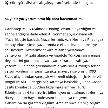
öğretim görevlisi olarak çalışıyorum” şeklinde konuştu.
46 yıldır yazıyorum ama hiç para kazanmadım.
Gaziantep’te 1974 yılında “Doping” oyununu yazdığını ve
sahnelendiğini ifade eden Ali Sönmez şöyle devam etti:
“Yazarlık öyle başladı. Muzaffer İzgü, Aziz Nesin ve Rıfat Ilgaz
ile büyüdüm. Şimdi yazılarımda o ekolü devam ettirmeye
çalışıyorum. Yazılarımda “kara mizahı” yaşatmaya
çalışıyorum. Mizahi alanda ve Anadolu Türkçesinin o engin
deyimlerini günümüze uyarlayarak “kara mizah” yazılar
yazdım. Bu alanda çalışmalarımın yanı sıra Aleviliğin felsefi
ve sufi yönlerini insanımıza aktarmaya çalışıyorum. 1993
Sivas olaylarından sonra alevi kökenli olduğum için Hıdır Ali
Bingöl ile Al-Gül dergisini çıkarmaya başladık. Şu ana kadar
çeşitli konularda 500’den fazla makalem var. Türk
Edebiyatı’ndaki terimlerin, bilinmeyen unutulmuş sözlerin ya
da eylemlerin hayat bulmasını sağlamaya çalışıyorum.
Haberci ya da gazeteci değilim. Ama az önce altını çizdiğim