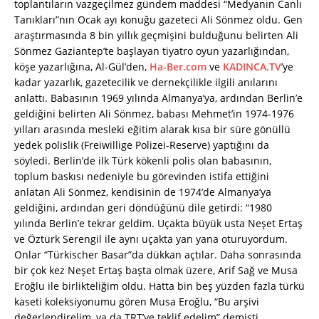
toplantıların vazgeçilmez gündem maddesi “Medyanın Canlı
Tanıkları”nın Ocak ayı konuğu gazeteci Ali Sönmez oldu. Gen
araştırmasında 8 bin yıllık geçmişini bulduğunu belirten Ali
Sönmez Gaziantep’te başlayan tiyatro oyun yazarlığından,
köşe yazarlığına, Al-Gül’den,
Ha-Ber.com
ve
KADINCA.TV
’ye
kadar yazarlık, gazetecilik ve dernekçilikle ilgili anılarını
anlattı. Babasının 1969 yılında Almanya’ya, ardından Berlin’e
geldiğini belirten Ali Sönmez, babası Mehmet’in 1974-1976
yılları arasında mesleki eğitim alarak kısa bir süre gönüllü
yedek polislik (Freiwillige Polizei-Reserve) yaptığını da
söyledi. Berlin’de ilk Türk kökenli polis olan babasının,
toplum baskısı nedeniyle bu görevinden istifa ettiğini
anlatan Ali Sönmez, kendisinin de 1974’de Almanya’ya
geldiğini, ardından geri döndüğünü dile getirdi: “1980
yılında Berlin’e tekrar geldim. Uçakta büyük usta Neşet Ertaş
ve Öztürk Serengil ile aynı uçakta yan yana oturuyordum.
Onlar “Türkischer Basar”da dükkan açtılar. Daha sonrasında
bir çok kez Neşet Ertaş başta olmak üzere, Arif Sağ ve Musa
Eroğlu ile birlikteliğim oldu. Hatta bin beş yüzden fazla türkü
kaseti koleksiyonumu gören Musa Eroğlu, “Bu arşivi
değerlendirelim, ya da TRT’ye teklif edelim” demişti.