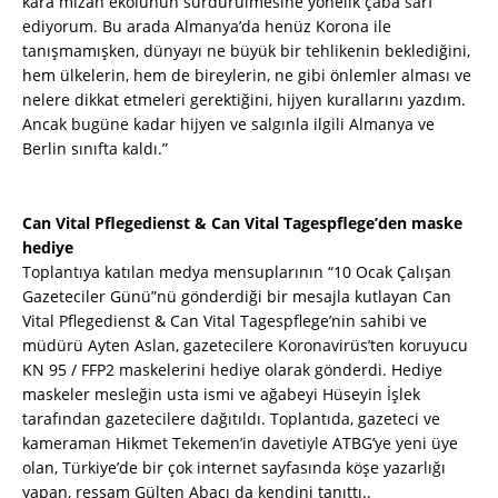
kara mizah ekolünün sürdürülmesine yönelik çaba sarf
ediyorum. Bu arada Almanya’da henüz Korona ile
tanışmamışken, dünyayı ne büyük bir tehlikenin beklediğini,
hem ülkelerin, hem de bireylerin, ne gibi önlemler alması ve
nelere dikkat etmeleri gerektiğini, hijyen kurallarını yazdım.
Ancak bugüne kadar hijyen ve salgınla ilgili Almanya ve
Berlin sınıfta kaldı.”
Can Vital Pflegedienst & Can Vital Tagespflege’den maske
hediye
Toplantıya katılan medya mensuplarının “10 Ocak Çalışan
Gazeteciler Günü”nü gönderdiği bir mesajla kutlayan Can
Vital Pflegedienst & Can Vital Tagespflege’nin sahibi ve
müdürü Ayten Aslan, gazetecilere Koronavirüs’ten koruyucu
KN 95 / FFP2 maskelerini hediye olarak gönderdi. Hediye
maskeler mesleğin usta ismi ve ağabeyi Hüseyin İşlek
tarafından gazetecilere dağıtıldı. Toplantıda, gazeteci ve
kameraman Hikmet Tekemen’in davetiyle ATBG’ye yeni üye
olan, Türkiye’de bir çok internet sayfasında köşe yazarlığı
yapan, ressam Gülten Abacı da kendini tanıttı..