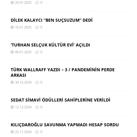
20.01.2025
0
DİLEK KALAYCI “BEN SUÇSUZUM” DEDİ
16.01.2025
0
‘TURHAN SELÇUK KÜLTÜR EVİ’ AÇILDI
06.01.2025
0
TÜRK WALLRAFF YAZDI – 3 / PANDEMİNİN PERDE
ARKASI
30.12.2024
0
SEDAT SİMAVİ ÖDÜLLERİ SAHİPLERİNE VERİLDİ
12.12.2024
0
KILIÇDAROĞLU SAVUNMA YAPMADI HESAP SORDU
22.11.2024
0