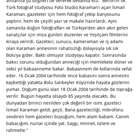
anılarına şu bilgileri de vererek devamla etti: “Berlin’in ilk
Türk fotoğraf stüdyosu Foto Studio Karaman’ı açan İsmail
Karaman, gazeteler için hem fotoğraf çekip banyosunu
yaptırır, hem de çeşitli yazı ve makale hazırlardı. Aynı
zamanda düğün fotoğrafları ve Türkiye’den akın akın gelen
sanatçılar için imza günleri düzenler ve Yeşilçam filmlerini
kiraya verirdi. Gazeteci, sunucu, kameraman ve iş adamı
olan Karaman annesinin rahatsızlığı dolayısıyla sık sık
Bolu’ya gider. Baktı olmuyor stüdyoyu kapatır. Sonrasında
bakıcı sorunu olduğundan anneciği için memlekete döner ve
sekiz yıl babaanneme bakar. Babaannem de kollarında vefat
eder. 16 Ocak 2004 tarihinde önce babasını sonra annesini
kaybettiği yatakta Bolu Salıbeyler Köyü’nde hayata gözlerini
yumar. Doğum günü olan 18 Ocak 2004 tarihinde de toprağa
verilir. Bugün hayatta olsaydı 85 yaşında olacaktı. Bu
dünyadan birinci nesilden çok değerli bir isim, gazeteci
İsmail Karaman geldi, geçti. Bana gazeteciliği, mikrofonu
sevdiren hem gazeteci büyüğüm, hem atam babam. Canım
babacığım, nurlar içinde yat. Saygı, minnet, özlem ve
rahmetle.”