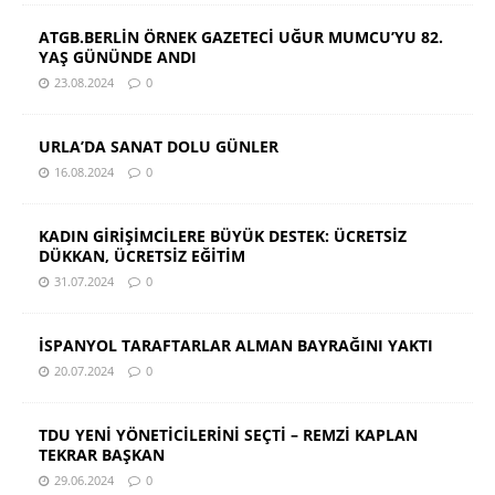
ATGB.BERLİN ÖRNEK GAZETECİ UĞUR MUMCU’YU 82.
YAŞ GÜNÜNDE ANDI
23.08.2024
0
URLA’DA SANAT DOLU GÜNLER
16.08.2024
0
KADIN GİRİŞİMCİLERE BÜYÜK DESTEK: ÜCRETSİZ
DÜKKAN, ÜCRETSİZ EĞİTİM
31.07.2024
0
İSPANYOL TARAFTARLAR ALMAN BAYRAĞINI YAKTI
20.07.2024
0
TDU YENİ YÖNETİCİLERİNİ SEÇTİ – REMZİ KAPLAN
TEKRAR BAŞKAN
29.06.2024
0