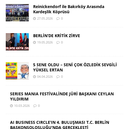
Reinickendorf ile Bakırköy Arasında
Kardeşlik Köprüsü
27.05.2026
0
BERLİN’DE KRİTİK ZİRVE
19.05.2026
0
5 SENE OLDU – SENİ ÇOK ÖZLEDİK SEVGİLİ
YÜKSEL ERTAN
04.04.2026
0
SERIES MANIA FESTİVALİNDE JÜRİ BAŞKANI CEYLAN
YILDIRIM
10.03.2026
0
AI BUSINESS CIRCLE’IN 4. BULUŞMASI T.C. BERLİN
BAŞKONSOLOSLUĞU’NDA GERÇEKLEŞTİ