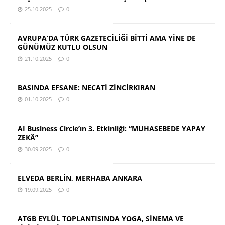
25.10.2025
0
AVRUPA’DA TÜRK GAZETECİLİĞİ BİTTİ AMA YİNE DE
GÜNÜMÜZ KUTLU OLSUN
21.10.2025
0
BASINDA EFSANE: NECATİ ZİNCİRKIRAN
01.10.2025
0
AI Business Circle’ın 3. Etkinliği: “MUHASEBEDE YAPAY
ZEKÂ”
30.09.2025
0
ELVEDA BERLİN, MERHABA ANKARA
19.09.2025
0
ATGB EYLÜL TOPLANTISINDA YOGA, SİNEMA VE