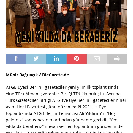
Münir Bağrıaçık / DieGazete.de
ATGB üyesi Berlinli gazeteciler yeni yılın ilk toplantısında
yine Türk Alman İşverenler Birliği TDU’da buluştu. Avrupa
Türk Gazeteciler Birliği ATGB’ye üye Berlinli gazetecilerin her
ayın ikinci Pazartesi günü düzenlediği 2021 ilk üye
toplantısında ATGB Berlin Temsilcisi Ali Yıldırım’ın “Hoş
geldiniz” konuşmasının ardından gündeme geçildi. “Yeni
yılda da beraberiz” mesajı verilen toplantının gündeminde
yer alan ATGB Berlin WhatsApp Grubu, Berlinli Gazeteciler