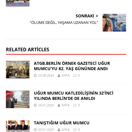
SONRAKI
“ÖLÜME DEĞİL, YAŞAMA UZANAN YOL”
RELATED ARTICLES
ATGB.BERLİN ÖRNEK GAZETECİ UĞUR
MUMCU’YU 82. YAŞ GÜNÜNDE ANDI
23.08.2024
AYPA
0
UĞUR MUMCU KATLEDİLİŞİNİN 32’İNCİ
YILINDA BERLİN’DE DE ANILDI
24.01.2025
AYPA
0
TANIŞTIĞIM UĞUR MUMCU
20.01.2025
AYPA
0