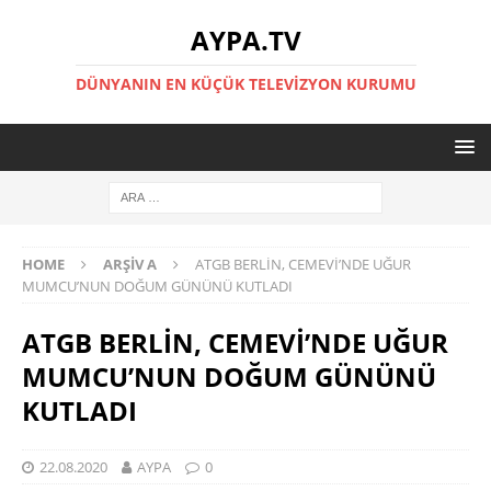
AYPA.TV
DÜNYANIN EN KÜÇÜK TELEVIZYON KURUMU
HOME
ARŞIV A
ATGB BERLİN, CEMEVİ’NDE UĞUR
MUMCU’NUN DOĞUM GÜNÜNÜ KUTLADI
ATGB BERLİN, CEMEVİ’NDE UĞUR
MUMCU’NUN DOĞUM GÜNÜNÜ
KUTLADI
22.08.2020
AYPA
0