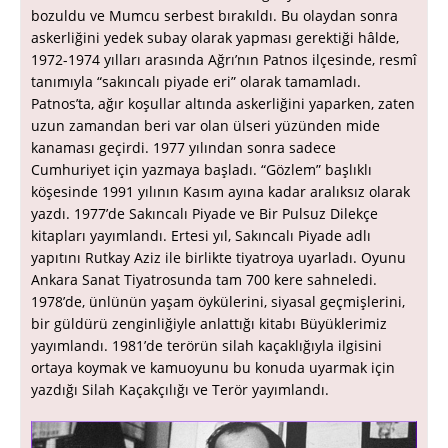
bozuldu ve Mumcu serbest bırakıldı. Bu olaydan sonra
askerliğini yedek subay olarak yapması gerektiği hâlde,
1972-1974 yılları arasında Ağrı’nın Patnos ilçesinde, resmî
tanımıyla “sakıncalı piyade eri” olarak tamamladı.
Patnos’ta, ağır koşullar altında askerliğini yaparken, zaten
uzun zamandan beri var olan ülseri yüzünden mide
kanaması geçirdi. 1977 yılından sonra sadece
Cumhuriyet için yazmaya başladı. “Gözlem” başlıklı
köşesinde 1991 yılının Kasım ayına kadar aralıksız olarak
yazdı. 1977’de Sakıncalı Piyade ve Bir Pulsuz Dilekçe
kitapları yayımlandı. Ertesi yıl, Sakıncalı Piyade adlı
yapıtını Rutkay Aziz ile birlikte tiyatroya uyarladı. Oyunu
Ankara Sanat Tiyatrosunda tam 700 kere sahneledi.
1978’de, ünlünün yaşam öykülerini, siyasal geçmişlerini,
bir güldürü zenginliğiyle anlattığı kitabı Büyüklerimiz
yayımlandı. 1981’de terörün silah kaçaklığıyla ilgisini
ortaya koymak ve kamuoyunu bu konuda uyarmak için
yazdığı Silah Kaçakçılığı ve Terör yayımlandı.