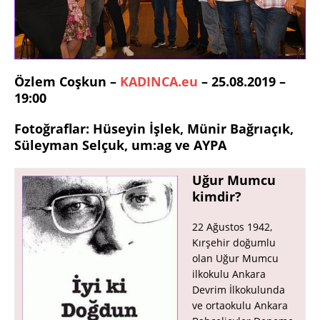
Özlem Coşkun –
KADINCA.eu
– 25.08.2019 –
19:00
Fotoğraflar: Hüseyin İşlek, Münir Bağrıaçık,
Süleyman Selçuk, um:ag ve AYPA
Uğur Mumcu
kimdir?
22 Ağustos 1942,
Kırşehir doğumlu
olan Uğur Mumcu
ilkokulu Ankara
Devrim İlkokulunda
ve ortaokulu Ankara