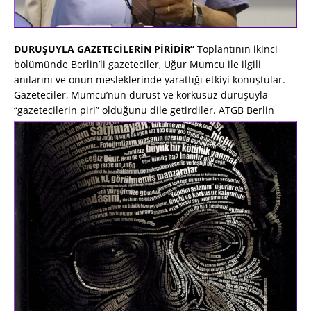
DURUŞUYLA GAZETECİLERİN PİRİDİR”
Toplantının ikinci
bölümünde Berlin’li gazeteciler, Uğur Mumcu ile ilgili
anılarını ve onun mesleklerinde yarattığı etkiyi konuştular.
Gazeteciler, Mumcu’nun dürüst ve korkusuz duruşuyla
“gazetecilerin piri” olduğunu dile getirdiler.
ATGB Berlin