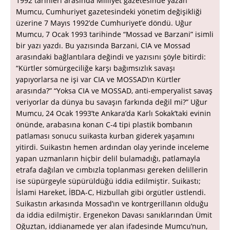
1992 tarihleri arasında Milliyet gazetesinde yazan
Mumcu, Cumhuriyet gazetesindeki yönetim değişikliği
üzerine 7 Mayıs 1992’de Cumhuriyet’e döndü. Uğur
Mumcu, 7 Ocak 1993 tarihinde “Mossad ve Barzani” isimli
bir yazı yazdı. Bu yazısında Barzani, CIA ve Mossad
arasındaki bağlantılara değindi ve yazısını şöyle bitirdi:
“Kürtler sömürgeciliğe karşı bağımsızlık savaşı
yapıyorlarsa ne işi var CIA ve MOSSAD’ın Kürtler
arasında?” “Yoksa CIA ve MOSSAD, anti-emperyalist savaş
veriyorlar da dünya bu savaşın farkında değil mi?” Uğur
Mumcu, 24 Ocak 1993’te Ankara’da Karlı Sokak’taki evinin
önünde, arabasına konan C-4 tipi plastik bombanın
patlaması sonucu suikasta kurban giderek yaşamını
yitirdi. Suikastın hemen ardından olay yerinde inceleme
yapan uzmanların hiçbir delil bulamadığı, patlamayla
etrafa dağılan ve cımbızla toplanması gereken delillerin
ise süpürgeyle süpürüldüğü iddia edilmiştir. Suikastı;
İslami Hareket, İBDA-C, Hizbullah gibi örgütler üstlendi.
Suikastın arkasında Mossad’ın ve kontrgerillanın olduğu
da iddia edilmiştir. Ergenekon Davası sanıklarından Ümit
Oğuztan, iddianamede yer alan ifadesinde Mumcu’nun,