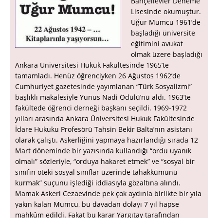
Bahçelievler Deneme
Lisesinde okumuştur.
Uğur Mumcu 1961’de
başladığı üniversite
eğitimini avukat
olmak üzere başladığı
Ankara Üniversitesi Hukuk Fakültesinde 1965’te
tamamladı. Henüz öğrenciyken 26 Ağustos 1962’de
Cumhuriyet gazetesinde yayımlanan “Türk Sosyalizmi”
başlıklı makalesiyle Yunus Nadi Ödülü’nü aldı. 1963’te
fakültede öğrenci derneği başkanı seçildi. 1969-1972
yılları arasında Ankara Üniversitesi Hukuk Fakültesinde
İdare Hukuku Profesörü Tahsin Bekir Balta’nın asistanı
olarak çalıştı. Askerliğini yapmaya hazırlandığı sırada 12
Mart döneminde bir yazısında kullandığı “ordu uyanık
olmalı” sözleriyle, “orduya hakaret etmek” ve “sosyal bir
sınıfın öteki sosyal sınıflar üzerinde tahakkümünü
kurmak” suçunu işlediği iddiasıyla gözaltına alındı.
Mamak Askeri Cezaevinde pek çok aydınla birlikte bir yıla
yakın kalan Mumcu, bu davadan dolayı 7 yıl hapse
mahkûm edildi. Fakat bu karar Yargıtay tarafından