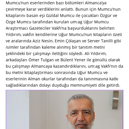
Mumcu’nun eserlerinden bazı bölümleri Almanca’ya
çevirmeye karar verdiklerini anlattı. Bunun için Mumcu’nun
kitaplarını basan eşi Güldal Mumcu ile çocukları Özgür ve
Özge Mumcu tarafından kurulan um:ag Uğur Mumcu
Araştırmacı Gazeteciler Vakfı’na başvurduklarını belirten
Yıldırım, vakfın kendilerine Uğur Mumcu’nun kitapların özeti
ve aralarında Aziz Nesin, Emin Çölaşan ve Server Tanilli gibi
isimler tarafından kaleme alınmış bir tanıtım metni
şeklindeki bir çalışmayı ilettiğini söyledi. Ali Yıldırım,
arkadaşları Ömer Tulgan ve Bülent Yener ile gönüllü olarak
bu çalışmayı Almancaya kazandırdıklarını, um:ag Vakfı’nın da
bu metni kitaplaştırması sonrasında Uğur Mumcu ve
eserlerinin Alman okurlar tarafından da tanınmasına katkı
sağladıklarından dolayı duyduğu memnumiyeti dile getirdi.