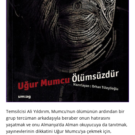
Temsilcisi Ali Yıldırım, Mumcu’nun ölümünün ardından bir
grup tercüman arkadaşıyla beraber onun hatırasını
yaşatmak ve onu Almanya’da Alman okuyucuya da tanıtmak,
yayınevlerinin dikkatini Uğur Mumcu’ya çekmek için,