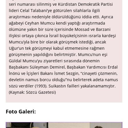
seri numarası silinmiş ve Kürdistan Demokratik Partisi
lideri Celal Talabani’ye götürülen silahlarla ilgili
araştırması nedeniyle öldürüldüğünü iddia etti. Ayrıca
ağabeyi Ceyhan Mumcu kendi yaptığı araştırmada
ölümüne yakın bir süre içerisinde Mossad ve Barzani
ilişkisi ortaya çıkınca İsrail büyükelçisinin ısrarla kardeşi
Mumcu’yla bire bir olarak görüşmek istediği, ancak
Uğur’un tek görüşmeyi kabul etmemesine rağmen
görüşmenin yapıldığını belirtmiştir. Mumcu’nun eşi
Güldal Mumcu’yu ziyaretleri sırasında dönemin
Başbakanı Süleyman Demirel, Başbakan Yardımcısı Erdal
İnönü ve İçişleri Bakanı İsmet Sezgin, “cinayeti çözmenin,
devletin namus borcu olduğu”nu belirterek adeta namus
sözü verdiler (1993). Suikastın failleri yakalanamamıştır.
(Kaynak: Sözcü Gazetesi)
Foto Galeri: