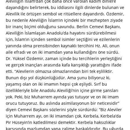
Aleviliğin İslam’dan çok daha önce varolan kadim dinlere
dayandığını belirterek, bu iddiasını ilgili dinlerde bulunan ve
Alevilik ile örtüşen sembol ve ritüellere dayandırdı. Özdemir,
bu nedenle Aleviliğin İslam’ın içindeki bir mezhepten ziyade
bir inanç biçimi olduğunu savundu. Berlin Cemevi Başkanı,
Aleviliğin İslamlaşan Anadolu’da hayatını sürdürebilmesi
için, İslam’ın içinden sembol isimler seçtiğini ve ezilenlerin
yanında olma prensibinden kaynaklı tercihini Hz. Ali, onun
aile efradı ve on iki imamdan yana kullandığını öne sürdü.
Dr. Yüksel Özdemir, zaman içinde bu tercihlerin yerleştiğini
ve gerçek inançları arasında kafa karışıklığı yarattığını ifade
etti. “Alevilerin olmazsa olmazlarından biri tek eşliliktir.
Bunun dışı yol düşkünlüğüdür. Ama şunu biliyoruz ki,
yaşamış olan on iki imamın hepsi çok eşliydi. Sırf bu
özellikleriyle bile Anadolu Aleviliği’nin içine girme şansları
yok. Peki, biz Muharrem ayında yas tutuyor ve on iki imam
orucu tutuyoruz. Bu aslında asimilasyonun bir neticesidir”
diyen Cemevi Başkanı sözlerini şöyle sürdürdü: “Biz Aleviler
için Muharrem ayı, on iki imamdan çok, Kerbela, Kerbela’da
Pir Hüseyin’in katledilmesi demektir. Kerbela haksızlıklar
karşısında mazlumdan yana zalime başkaldırıdır. Bu uğurda