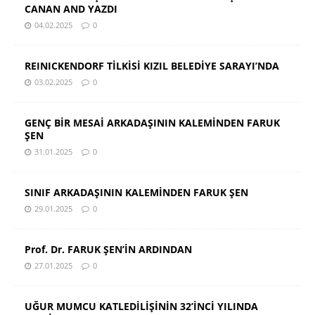
CANAN AND YAZDI
04.02.2025
0
REINICKENDORF TİLKİSİ KIZIL BELEDİYE SARAYI’NDA
03.02.2025
0
GENÇ BİR MESAİ ARKADAŞININ KALEMİNDEN FARUK
ŞEN
31.01.2025
0
SINIF ARKADAŞININ KALEMİNDEN FARUK ŞEN
29.01.2025
0
Prof. Dr. FARUK ŞEN’İN ARDINDAN
27.01.2025
0
UĞUR MUMCU KATLEDİLİŞİNİN 32’İNCİ YILINDA