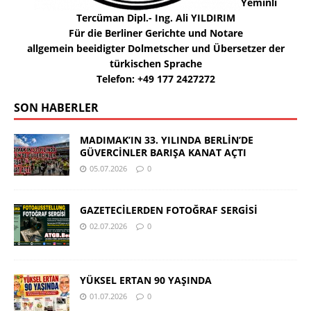
Yeminli
Tercüman Dipl.- Ing. Ali YILDIRIM
Für die Berliner Gerichte und Notare
allgemein beeidigter Dolmetscher und Übersetzer der
türkischen Sprache
Telefon: +49 177 2427272
SON HABERLER
MADIMAK’IN 33. YILINDA BERLİN’DE
GÜVERCİNLER BARIŞA KANAT AÇTI
05.07.2026
0
GAZETECİLERDEN FOTOĞRAF SERGİSİ
02.07.2026
0
YÜKSEL ERTAN 90 YAŞINDA
01.07.2026
0