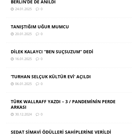
BERLİN’DE DE ANILDI
24.01.2025
0
TANIŞTIĞIM UĞUR MUMCU
20.01.2025
0
DİLEK KALAYCI “BEN SUÇSUZUM” DEDİ
16.01.2025
0
‘TURHAN SELÇUK KÜLTÜR EVİ’ AÇILDI
06.01.2025
0
TÜRK WALLRAFF YAZDI – 3 / PANDEMİNİN PERDE
ARKASI
30.12.2024
0
SEDAT SİMAVİ ÖDÜLLERİ SAHİPLERİNE VERİLDİ