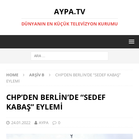
AYPA.TV
DÜNYANIN EN KÜÇÜK TELEVIZYON KURUMU
HOME
ARŞIV B
CHP’DEN BERLİN’DE “SEDEF KABAŞ”
EYLEMİ
CHP’DEN BERLİN’DE “SEDEF
KABAŞ” EYLEMİ
24.01.2022
AYPA
0