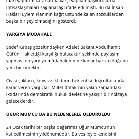
idari yaptırım kararlarına karşı yapılan başvurularda
ihtisaslaşmaları sağlanacağı ifade edilmişti. Bu da İnsan
Hakları Eylem Planının kağıt üstünde kalan sözcüklerden
başka bir şey olmadığını gösterdi.
YARGIYA MÜDAHALE
Sedef Kabaş gözaltındayken Adalet Bakanı Abdulhamit
Gül’ün ‘Hak ettiği karşılığı bulacaktır’ şeklinde paylaşım
yapması da yargıya müdahalenin ne kadar bariz olduğuna
yeni bir örnektir.
Çivisi çoktan çıkmış ve iktidarın beklentisi doğrultusunda
karar veren yargıçlar, Millet İttifakı’nın yakın zamandaki
iktidarında demokratik hukuk devletine yakışır bir noktaya
geleceklerdir.
UĞUR MUMCU DA BU NEDENLERLE ÖLDÜRÜLDÜ
24 Ocak tarihi bir başka değerimiz Uğur Mumcu’nun
katledilmesinin yıldönümüdür. Bu vesileyle kendisini