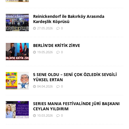
Reinickendorf ile Bakırköy Arasında
Kardeşlik Köprüsü
27.05.2026
0
BERLİN’DE KRİTİK ZİRVE
19.05.2026
0
5 SENE OLDU – SENİ ÇOK ÖZLEDİK SEVGİLİ
YÜKSEL ERTAN
04.04.2026
0
SERIES MANIA FESTİVALİNDE JÜRİ BAŞKANI
CEYLAN YILDIRIM
10.03.2026
0