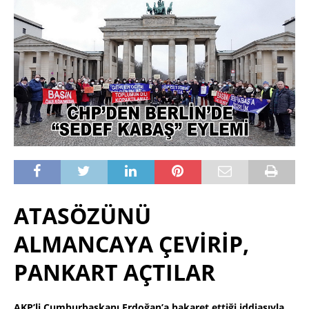
ATASÖZÜNÜ
ALMANCAYA ÇEVİRİP,
PANKART AÇTILAR
AKP’li Cumhurbaşkanı Erdoğan’a hakaret ettiği iddiasıyla