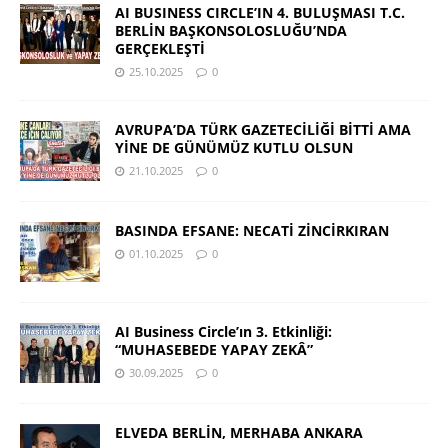
AI BUSINESS CIRCLE’IN 4. BULUŞMASI T.C.
BERLİN BAŞKONSOLOSLUĞU’NDA
GERÇEKLEŞTİ
25.10.2025
0
AVRUPA’DA TÜRK GAZETECİLİĞİ BİTTİ AMA
YİNE DE GÜNÜMÜZ KUTLU OLSUN
21.10.2025
0
BASINDA EFSANE: NECATİ ZİNCİRKIRAN
01.10.2025
0
AI Business Circle’ın 3. Etkinliği:
“MUHASEBEDE YAPAY ZEKÂ”
30.09.2025
0
ELVEDA BERLİN, MERHABA ANKARA