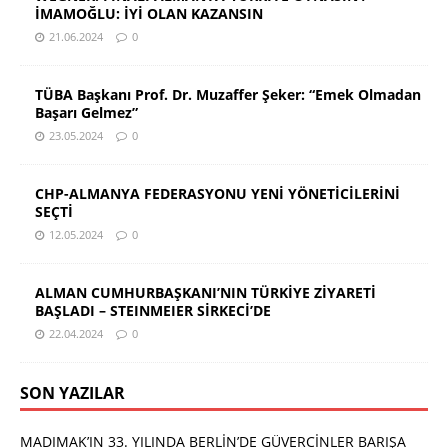
İMAMOĞLU: İYİ OLAN KAZANSIN
21.06.2024
0
TÜBA Başkanı Prof. Dr. Muzaffer Şeker: “Emek Olmadan
Başarı Gelmez”
23.05.2024
0
CHP-ALMANYA FEDERASYONU YENİ YÖNETİCİLERİNİ
SEÇTİ
12.05.2024
0
ALMAN CUMHURBAŞKANI’NIN TÜRKİYE ZİYARETİ
BAŞLADI – STEINMEIER SİRKECİ’DE
22.04.2024
0
SON YAZILAR
MADIMAK’IN 33. YILINDA BERLİN’DE GÜVERCİNLER BARIŞA