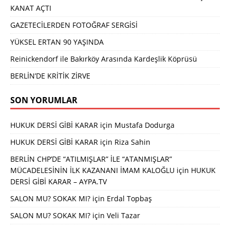
KANAT AÇTI
GAZETECİLERDEN FOTOĞRAF SERGİSİ
YÜKSEL ERTAN 90 YAŞINDA
Reinickendorf ile Bakırköy Arasında Kardeşlik Köprüsü
BERLİN’DE KRİTİK ZİRVE
SON YORUMLAR
HUKUK DERSİ GİBİ KARAR
için
Mustafa Dodurga
HUKUK DERSİ GİBİ KARAR
için
Riza Sahin
BERLİN CHP’DE “ATILMIŞLAR” İLE “ATANMIŞLAR”
MÜCADELESİNİN İLK KAZANANI İMAM KALOĞLU
için
HUKUK
DERSİ GİBİ KARAR – AYPA.TV
SALON MU? SOKAK MI?
için
Erdal Topbaş
SALON MU? SOKAK MI?
için
Veli Tazar