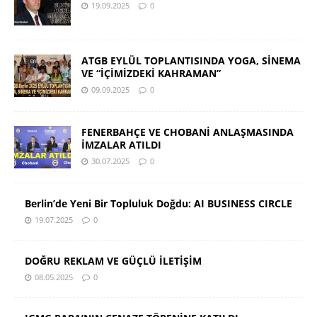
19.09.2025
0
ATGB EYLÜL TOPLANTISINDA YOGA, SİNEMA
VE “İÇİMİZDEKİ KAHRAMAN”
09.09.2025
0
FENERBAHÇE VE CHOBANİ ANLAŞMASINDA
İMZALAR ATILDI
30.07.2025
0
Berlin’de Yeni Bir Topluluk Doğdu: AI BUSINESS CIRCLE
19.07.2025
0
DOĞRU REKLAM VE GÜÇLÜ İLETİŞİM
08.05.2025
0