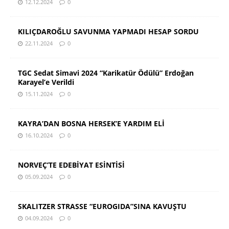
12.12.2024
0
KILIÇDAROĞLU SAVUNMA YAPMADI HESAP SORDU
22.11.2024
0
TGC Sedat Simavi 2024 “Karikatür Ödülü” Erdoğan
Karayel’e Verildi
15.11.2024
0
KAYRA’DAN BOSNA HERSEK’E YARDIM ELİ
16.10.2024
0
NORVEÇ’TE EDEBİYAT ESİNTİSİ
05.09.2024
0
SKALITZER STRASSE “EUROGIDA”SINA KAVUŞTU
04.09.2024
0