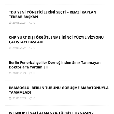
TDU YENİ YÖNETİCİLERİNİ SEÇTİ – REMZİ KAPLAN
TEKRAR BAŞKAN
29.06.2024
0
CHP YURT DIŞI ÖRGÜTLENME İKİNCİ YÜZYIL VİZYONU
ÇALIŞTAYI BAŞLADI
29.06.2024
0
Berlin Fenerbahçeliler Derneği’nden Sınır Tanımayan
Doktorlar’a Yardım Eli
28.06.2024
0
İMAMOĞLU, BERLİN TURUNU GÖRÜŞME MARATONUYLA
TAMAMLADI
21.06.2024
0
WEGNER: FİNALİ ALMANYA-TÜRKİYE OYNASIN /