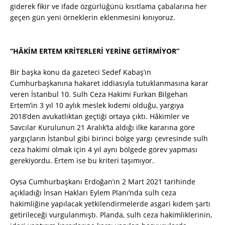
giderek fikir ve ifade özgürlüğünü kısıtlama çabalarına her
geçen gün yeni örneklerin eklenmesini kınıyoruz.
“HÂKİM ERTEM KRİTERLERİ YERİNE GETİRMİYOR”
Bir başka konu da gazeteci Sedef Kabaş’ın
Cumhurbaşkanına hakaret iddiasıyla tutuklanmasına karar
veren İstanbul 10. Sulh Ceza Hakimi Furkan Bilgehan
Ertem’in 3 yıl 10 aylık meslek kıdemi olduğu, yargıya
2018’den avukatlıktan geçtiği ortaya çıktı. Hâkimler ve
Savcılar Kurulunun 21 Aralık’ta aldığı ilke kararına göre
yargıçların İstanbul gibi birinci bölge yargı çevresinde sulh
ceza hakimi olmak için 4 yıl aynı bölgede görev yapması
gerekiyordu. Ertem ise bu kriteri taşımıyor.
Oysa Cumhurbaşkanı Erdoğan’ın 2 Mart 2021 tarihinde
açıkladığı İnsan Hakları Eylem Planı’nda sulh ceza
hakimliğine yapılacak yetkilendirmelerde asgari kıdem şartı
getirileceği vurgulanmıştı. Planda, sulh ceza hakimliklerinin,