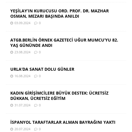
YEŞİLAY’IN KURUCUSU ORD. PROF. DR. MAZHAR
OSMAN, MEZARI BAŞINDA ANILDI
03.09.2024
0
ATGB.BERLİN ÖRNEK GAZETECİ UĞUR MUMCU’YU 82.
YAŞ GÜNÜNDE ANDI
23.08.2024
0
URLA’DA SANAT DOLU GÜNLER
16.08.2024
0
KADIN GİRİŞİMCİLERE BÜYÜK DESTEK: ÜCRETSİZ
DÜKKAN, ÜCRETSİZ EĞİTİM
31.07.2024
0
İSPANYOL TARAFTARLAR ALMAN BAYRAĞINI YAKTI
20.07.2024
0