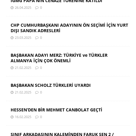
IGMG PAPA’NIN CENAZE TÖRENİNE KATILDI
26.04.2025
0
CHP CUMHURBAŞKANI ADAYININ ÖN SEÇİMİ İÇİN YURT
DIŞI SANDIK ADRESLERİ
23.03.2025
0
BAŞBAKAN ADAYI MERZ: TÜRKİYE ve TÜRKLER
ALMANYA İÇİN ÇOK ÖNEMLİ
21.02.2025
0
BAŞBAKAN SCHOLZ TÜRKLERİ UYARDI
21.02.2025
0
HESSEN’DEN BİR MEHMET CANBOLAT GEÇTİ
16.02.2025
0
SINIF ARKADAŞININ KALEMİNDEN FARUK ŞEN 2 /