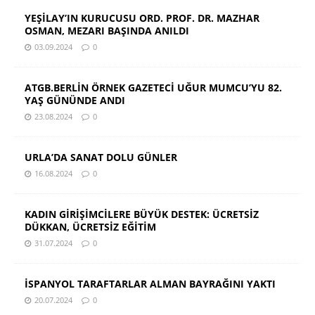
YEŞİLAY’IN KURUCUSU ORD. PROF. DR. MAZHAR
OSMAN, MEZARI BAŞINDA ANILDI
03.09.2024
0
ATGB.BERLİN ÖRNEK GAZETECİ UĞUR MUMCU’YU 82.
YAŞ GÜNÜNDE ANDI
23.08.2024
0
URLA’DA SANAT DOLU GÜNLER
16.08.2024
0
KADIN GİRİŞİMCİLERE BÜYÜK DESTEK: ÜCRETSİZ
DÜKKAN, ÜCRETSİZ EĞİTİM
31.07.2024
0
İSPANYOL TARAFTARLAR ALMAN BAYRAĞINI YAKTI
20.07.2024
0