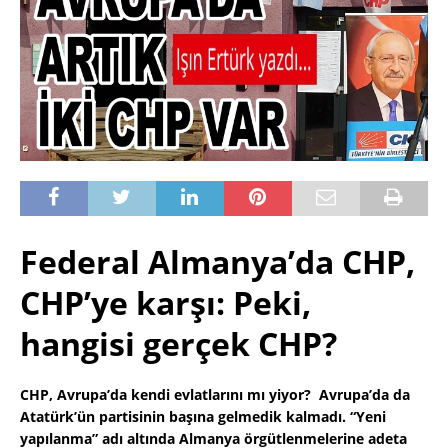
Federal Almanya’da CHP,
CHP’ye karşı: Peki,
hangisi gerçek CHP?
CHP, Avrupa’da kendi evlatlarını mı yiyor? Avrupa’da da
Atatürk’ün partisinin başına gelmedik kalmadı. “Yeni
yapılanma” adı altında Almanya örgütlenmelerine adeta