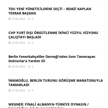
TDU YENİ YÖNETİCİLERİNİ SEÇTİ – REMZİ KAPLAN
TEKRAR BAŞKAN
29.06.2024
0
CHP YURT DIŞI ÖRGÜTLENME İKİNCİ YÜZYIL VİZYONU
ÇALIŞTAYI BAŞLADI
29.06.2024
0
Berlin Fenerbahçeliler Derneği’nden Sınır Tanımayan
Doktorlar’a Yardım Eli
28.06.2024
0
İMAMOĞLU, BERLİN TURUNU GÖRÜŞME MARATONUYLA
TAMAMLADI
21.06.2024
0
WEGNER: FİNALİ ALMANYA-TÜRKİYE OYNASIN /