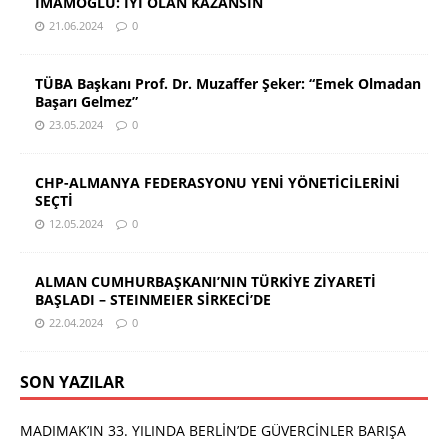
İMAMOĞLU: İYİ OLAN KAZANSIN
21.06.2024
0
TÜBA Başkanı Prof. Dr. Muzaffer Şeker: “Emek Olmadan
Başarı Gelmez”
23.05.2024
0
CHP-ALMANYA FEDERASYONU YENİ YÖNETİCİLERİNİ
SEÇTİ
12.05.2024
0
ALMAN CUMHURBAŞKANI’NIN TÜRKİYE ZİYARETİ
BAŞLADI – STEINMEIER SİRKECİ’DE
22.04.2024
0
SON YAZILAR
MADIMAK’IN 33. YILINDA BERLİN’DE GÜVERCİNLER BARIŞA