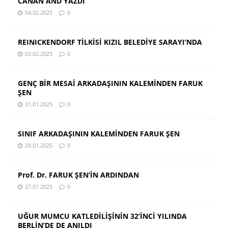
CANAN AND YAZDI
04.02.2025
0
REINICKENDORF TİLKİSİ KIZIL BELEDİYE SARAYI’NDA
03.02.2025
0
GENÇ BİR MESAİ ARKADAŞININ KALEMİNDEN FARUK
ŞEN
31.01.2025
0
SINIF ARKADAŞININ KALEMİNDEN FARUK ŞEN
29.01.2025
0
Prof. Dr. FARUK ŞEN’İN ARDINDAN
27.01.2025
0
UĞUR MUMCU KATLEDİLİŞİNİN 32’İNCİ YILINDA
BERLİN’DE DE ANILDI