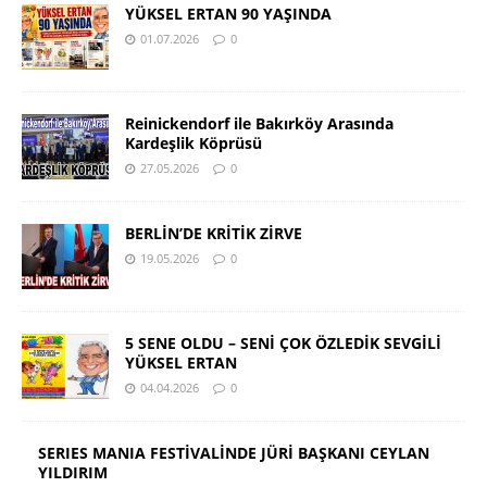
YÜKSEL ERTAN 90 YAŞINDA
01.07.2026
0
Reinickendorf ile Bakırköy Arasında
Kardeşlik Köprüsü
27.05.2026
0
BERLİN’DE KRİTİK ZİRVE
19.05.2026
0
5 SENE OLDU – SENİ ÇOK ÖZLEDİK SEVGİLİ
YÜKSEL ERTAN
04.04.2026
0
SERIES MANIA FESTİVALİNDE JÜRİ BAŞKANI CEYLAN
YILDIRIM