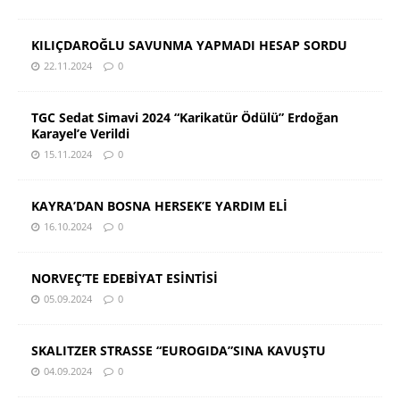
KILIÇDAROĞLU SAVUNMA YAPMADI HESAP SORDU
22.11.2024
0
TGC Sedat Simavi 2024 “Karikatür Ödülü” Erdoğan
Karayel’e Verildi
15.11.2024
0
KAYRA’DAN BOSNA HERSEK’E YARDIM ELİ
16.10.2024
0
NORVEÇ’TE EDEBİYAT ESİNTİSİ
05.09.2024
0
SKALITZER STRASSE “EUROGIDA”SINA KAVUŞTU
04.09.2024
0