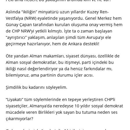
Aslında “ikiliğin” minyatürü uzun yıllardır Kuzey Ren-
Vestfalya (NRW) eyaletinde yaşanıyordu. Genel Merkez hem
Günay Çapan tarafından kurulan oluşuma onay vermiş hem
de CHP NRW’yi yetkili kılmıştı. İşte ta o zaman başlayan
“ayrıştırıcı” yaklaşım, anlaşılan şimdi tüm Avrupa’yı ele
geçirmeye hazırlanıyor, hem de Ankara destekli!
Öte yandan Alman makamları, siyaset dünyası, özellikle de
Alman sosyal demokratlar, bu itişmeyi, parti içindeki bu
ikiliği nasıl değerlendiriyor ya da henüz farkındalar mı,
bilemiyoruz, ama partinin durumu içler acısı.
Şimdilik bu kadarını söyleyelim.
“Liyakatı” tüm söylemlerinde en tepeye yerleştiren CHP’li
siyasetçiler, Almanya’da neredeyse 10 yıldır sosyal demokrat
mücadele veren Birlikleri yok sayan bu tutuma neden ses
çıkarmıyorlar?