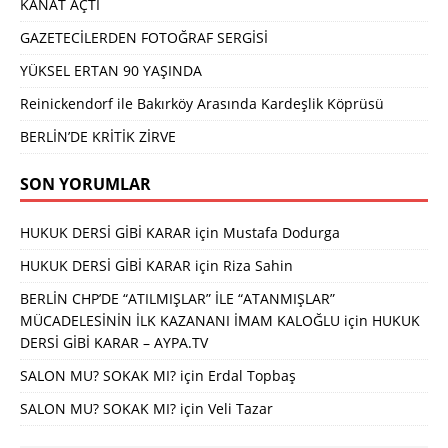
KANAT AÇTI
GAZETECİLERDEN FOTOĞRAF SERGİSİ
YÜKSEL ERTAN 90 YAŞINDA
Reinickendorf ile Bakırköy Arasında Kardeşlik Köprüsü
BERLİN’DE KRİTİK ZİRVE
SON YORUMLAR
HUKUK DERSİ GİBİ KARAR
için
Mustafa Dodurga
HUKUK DERSİ GİBİ KARAR
için
Riza Sahin
BERLİN CHP’DE “ATILMIŞLAR” İLE “ATANMIŞLAR”
MÜCADELESİNİN İLK KAZANANI İMAM KALOĞLU
için
HUKUK
DERSİ GİBİ KARAR – AYPA.TV
SALON MU? SOKAK MI?
için
Erdal Topbaş
SALON MU? SOKAK MI?
için
Veli Tazar