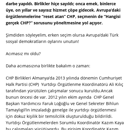
darbe yapıldı. Birlikler hiçe sayıldı; onca emek, binlerce
üye, on yıllar ve sayısız hizmet çöpe gidecek. Avrupa’daki
örgütlenmelerine “reset atan” CHP, seçmenin de “Hangisi
gerçek CHP?” sorusunu yöneltmesine yol açıyor.
Şimdiden söyleyelim, erken seçim olursa Avrupa’daki Türk
sosyal demokratların oylarını unutun!
Acımasız mı oldu?
Daha acımasızına birlikte bakalım o zaman:
CHP Birlikleri Almanya’da 2013 yılında dönemin Cumhuriyet
Halk Partisi (CHP) Yurtdışı Örgütlenme Koordinatörü Ali Kılıç
tarafından yürütülen çalışmalar sonucu kuruldu.Ancak
bunun öncesi de var. 2012 yılın ekim ayında CHP Genel
Başkan Yardımcısı Faruk Loğoğlu ve Genel Sekreter Bihlun
Tamaylıgil’in imzaladığı genelge ile yurtdışı örgütlenmesi
için dokuz kişilik bir temsilcilik oluşturulduğu bildirildi.
Yurtdışı Örgütlenmelerden Sorumlu Koordinatör Kazım Kaya
bu çalışmaları yürütüyordu. Bu girişim Koordinatör Kazım