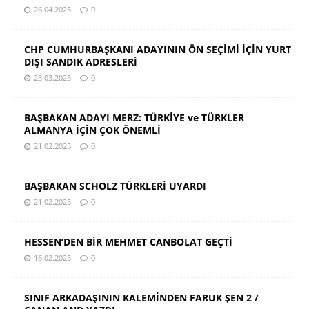
26.04.2025
0
CHP CUMHURBAŞKANI ADAYININ ÖN SEÇİMİ İÇİN YURT
DIŞI SANDIK ADRESLERİ
23.03.2025
0
BAŞBAKAN ADAYI MERZ: TÜRKİYE ve TÜRKLER
ALMANYA İÇİN ÇOK ÖNEMLİ
21.02.2025
0
BAŞBAKAN SCHOLZ TÜRKLERİ UYARDI
21.02.2025
0
HESSEN’DEN BİR MEHMET CANBOLAT GEÇTİ
16.02.2025
0
SINIF ARKADAŞININ KALEMİNDEN FARUK ŞEN 2 /