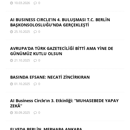
10.03.2026
0
AI BUSINESS CIRCLE’IN 4. BULUŞMASI T.C. BERLİN
BAŞKONSOLOSLUĞU’NDA GERÇEKLEŞTİ
25.10.2025
0
AVRUPA’DA TÜRK GAZETECİLİĞİ BİTTİ AMA YİNE DE
GÜNÜMÜZ KUTLU OLSUN
21.10.2025
0
BASINDA EFSANE: NECATİ ZİNCİRKIRAN
01.10.2025
0
AI Business Circle’ın 3. Etkinliği: “MUHASEBEDE YAPAY
ZEKÂ”
30.09.2025
0
ELVEDA BERLİN, MERHABA ANKARA