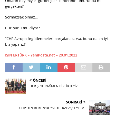
Onların deyimiyle “gurbetçiler” birilerinin umurunda mı
gerçekten?
Sormazsak olmaz…
CHP şunu mu diyor?
“CHP Avrupa örgütlenmeleri parçalanacaksa, bunu da en iyi
biz yaparız!”
IŞIN ERTÜRK – YeniPosta.net – 20.01.2022
ÖNCEKI
HER ŞEYE RAĞMEN BİRLİKTEYİZ
SONRAKI
CHP’DEN BERLİN’DE “SEDEF KABAŞ” EYLEMİ