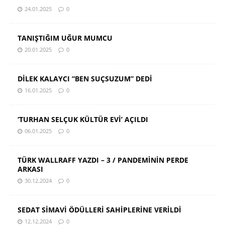
24.01.2025
0
TANIŞTIĞIM UĞUR MUMCU
20.01.2025
0
DİLEK KALAYCI “BEN SUÇSUZUM” DEDİ
16.01.2025
0
‘TURHAN SELÇUK KÜLTÜR EVİ’ AÇILDI
06.01.2025
0
TÜRK WALLRAFF YAZDI – 3 / PANDEMİNİN PERDE
ARKASI
30.12.2024
0
SEDAT SİMAVİ ÖDÜLLERİ SAHİPLERİNE VERİLDİ
12.12.2024
0