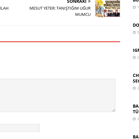
SONRAKI
1
SİLAH
MESUT YETER: TANIŞTIĞIM UĞUR
MUMCU
DO
0
IG
2
CH
SE
2
BA
TÜ
2
BA