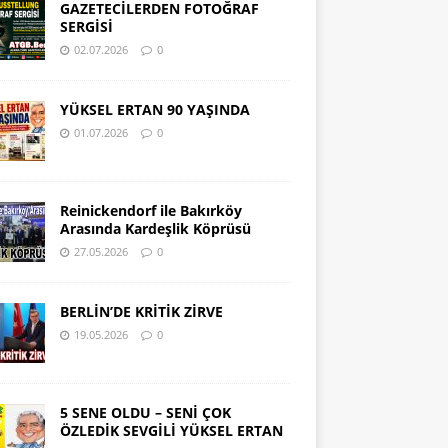
GAZETECİLERDEN FOTOĞRAF
SERGİSİ
02.07.2026
0
YÜKSEL ERTAN 90 YAŞINDA
01.07.2026
0
Reinickendorf ile Bakırköy
Arasında Kardeşlik Köprüsü
27.05.2026
0
BERLİN’DE KRİTİK ZİRVE
19.05.2026
0
5 SENE OLDU – SENİ ÇOK
ÖZLEDİK SEVGİLİ YÜKSEL ERTAN