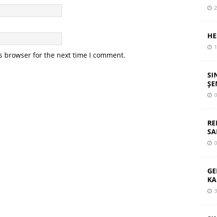
2
HE
1
s browser for the next time I comment.
SI
ŞE
0
RE
SA
0
GE
KA
3