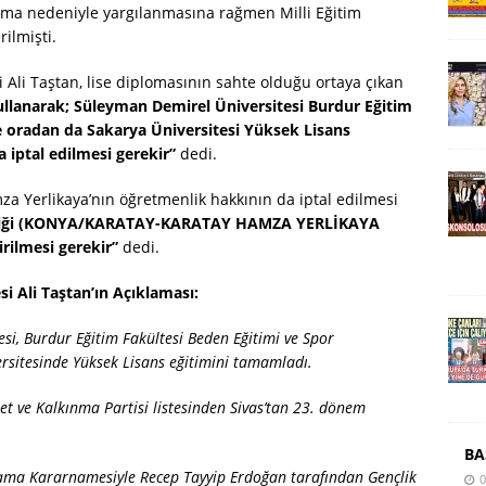
loma nedeniyle yargılanmasına rağmen Milli Eğitim
rilmişti.
Ali Taştan, lise diplomasının sahte olduğu ortaya çıkan
ullanarak; Süleyman Demirel Üniversitesi Burdur Eğitim
 oradan da Sakarya Üniversitesi Yüksek Lisans
 iptal edilmesi gerekir”
dedi.
a Yerlikaya’nın öğretmenlik hakkının da iptal edilmesi
rildiği (KONYA/KARATAY-KARATAY HAMZA YERLİKAYA
irilmesi gerekir”
dedi.
 Ali Taştan’ın Açıklaması:
si, Burdur Eğitim Fakültesi Beden Eğitimi ve Spor
sitesinde Yüksek Lisans eğitimini tamamladı.
t ve Kalkınma Partisi listesinden Sivas’tan 23. dönem
BA
ma Kararnamesiyle Recep Tayyip Erdoğan tarafından Gençlik
0