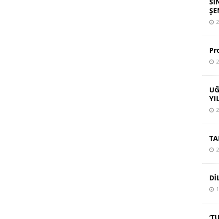
SI
ŞE
2
Pr
2
UĞ
YI
2
TA
2
Dİ
1
‘T