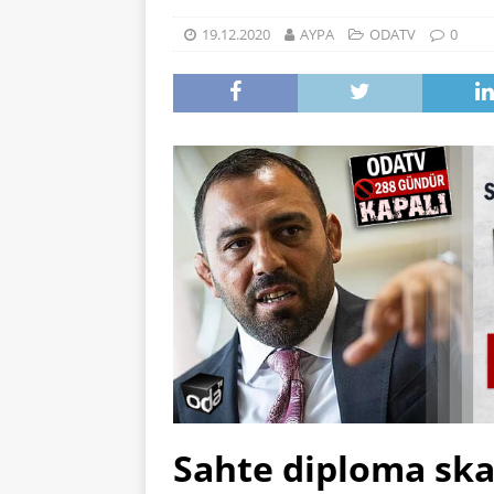
19.12.2020
AYPA
ODATV
0
Sahte diploma ska