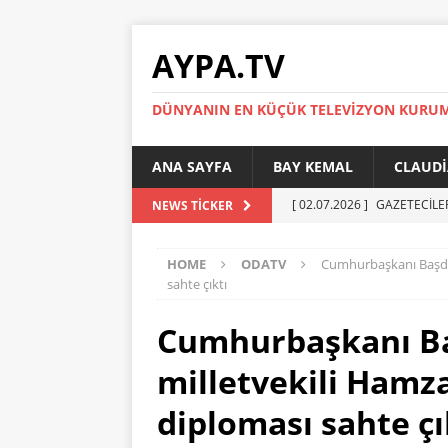
AYPA.TV
DÜNYANIN EN KÜÇÜK TELEVIZYON KURU
ANA SAYFA
BAY KEMAL
CLAUDI
[ 02.07.2026 ]
GAZETECİLE
NEWS TICKER
[ 01.07.2026 ]
YÜKSEL ERT
HOME
ODATV
Cumhurbaşkanı Başdan
[ 27.05.2026 ]
Reinickendor
sahte çıktı
[ 19.05.2026 ]
BERLİN’DE KR
Cumhurbaşkanı Ba
[ 05.07.2026 ]
MADIMAK’IN 
milletvekili Hamza
AYPA
diploması sahte çı