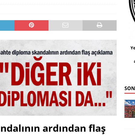
Ye
SON
ndalının ardından flaş