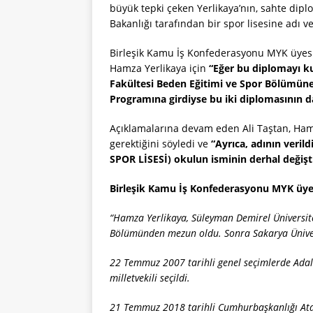
büyük tepki çeken Yerlikaya’nın, sahte dip
Bakanlığı tarafından bir spor lisesine adı ve
Birleşik Kamu İş Konfederasyonu MYK üyesi 
Hamza Yerlikaya için
“Eğer bu diplomayı k
Fakültesi Beden Eğitimi ve Spor Bölümüne
Programına girdiyse bu iki diplomasının da
Açıklamalarına devam eden Ali Taştan, Hamz
gerektiğini söyledi ve
“Ayrıca, adının ve
SPOR LİSESİ) okulun isminin derhal değişt
Birleşik Kamu İş Konfederasyonu MYK üyesi
“Hamza Yerlikaya, Süleyman Demirel Üniversite
Bölümünden mezun oldu. Sonra Sakarya Üniver
22 Temmuz 2007 tarihli genel seçimlerde Adale
milletvekili seçildi.
21 Temmuz 2018 tarihli Cumhurbaşkanlığı Ata