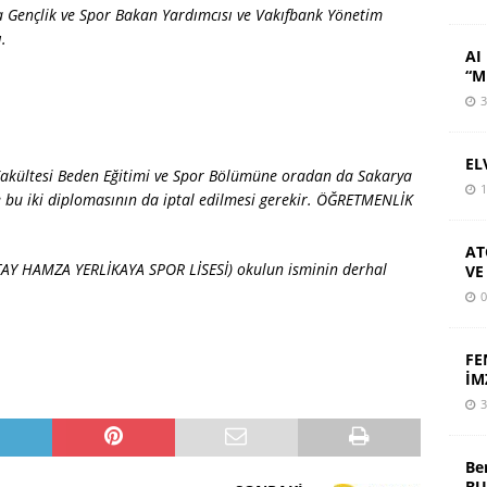
a Gençlik ve Spor Bakan Yardımcısı ve Vakıfbank Yönetim
.
AI 
“M
3
EL
Fakültesi Beden Eğitimi ve Spor Bölümüne oradan da Sakarya
1
e bu iki diplomasının da iptal edilmesi gerekir. ÖĞRETMENLİK
AT
TAY HAMZA YERLİKAYA SPOR LİSESİ) okulun isminin derhal
VE
0
FE
İM
3
Be
BU