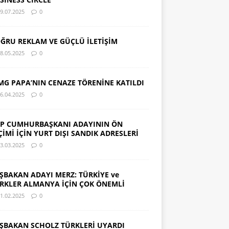
9.07.2025
0
ĞRU REKLAM VE GÜÇLÜ İLETİŞİM
8.05.2025
0
MG PAPA’NIN CENAZE TÖRENİNE KATILDI
6.04.2025
0
P CUMHURBAŞKANI ADAYININ ÖN
ÇİMİ İÇİN YURT DIŞI SANDIK ADRESLERİ
3.03.2025
0
ŞBAKAN ADAYI MERZ: TÜRKİYE ve
RKLER ALMANYA İÇİN ÇOK ÖNEMLİ
1.02.2025
0
ŞBAKAN SCHOLZ TÜRKLERİ UYARDI