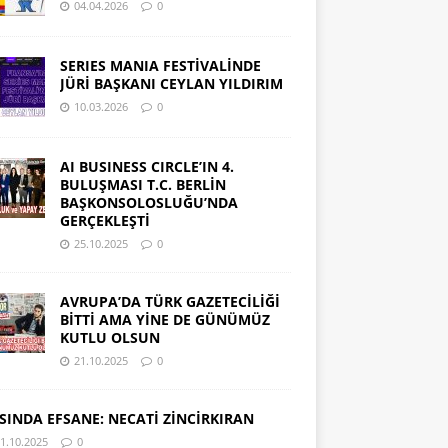
04.04.2026
0
SERIES MANIA FESTİVALİNDE
JÜRİ BAŞKANI CEYLAN YILDIRIM
10.03.2026
0
AI BUSINESS CIRCLE’IN 4.
BULUŞMASI T.C. BERLİN
BAŞKONSOLOSLUĞU’NDA
GERÇEKLEŞTİ
25.10.2025
0
AVRUPA’DA TÜRK GAZETECİLİĞİ
BİTTİ AMA YİNE DE GÜNÜMÜZ
KUTLU OLSUN
21.10.2025
0
SINDA EFSANE: NECATİ ZİNCİRKIRAN
1.10.2025
0