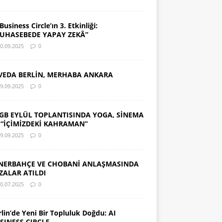
Business Circle’ın 3. Etkinliği:
UHASEBEDE YAPAY ZEKÂ”
0.09.2025
0
VEDA BERLİN, MERHABA ANKARA
9.09.2025
0
GB EYLÜL TOPLANTISINDA YOGA, SİNEMA
 “İÇİMİZDEKİ KAHRAMAN”
9.09.2025
0
NERBAHÇE VE CHOBANİ ANLAŞMASINDA
ZALAR ATILDI
0.07.2025
0
rlin’de Yeni Bir Topluluk Doğdu: AI
SINESS CIRCLE