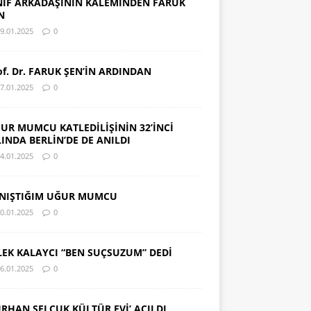
NIF ARKADAŞININ KALEMİNDEN FARUK
N
9.01.2025
0
of. Dr. FARUK ŞEN’İN ARDINDAN
7.01.2025
0
UR MUMCU KATLEDİLİŞİNİN 32’İNCİ
LINDA BERLİN’DE DE ANILDI
4.01.2025
0
NIŞTIĞIM UĞUR MUMCU
0.01.2025
0
LEK KALAYCI “BEN SUÇSUZUM” DEDİ
6.01.2025
0
URHAN SELÇUK KÜLTÜR EVİ’ AÇILDI