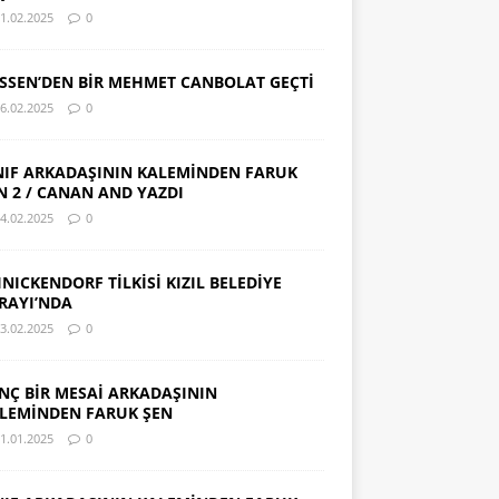
1.02.2025
0
SSEN’DEN BİR MEHMET CANBOLAT GEÇTİ
6.02.2025
0
NIF ARKADAŞININ KALEMİNDEN FARUK
N 2 / CANAN AND YAZDI
4.02.2025
0
INICKENDORF TİLKİSİ KIZIL BELEDİYE
RAYI’NDA
3.02.2025
0
NÇ BİR MESAİ ARKADAŞININ
LEMİNDEN FARUK ŞEN
1.01.2025
0