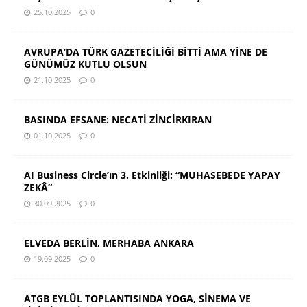
25.10.2025
0
AVRUPA’DA TÜRK GAZETECİLİĞİ BİTTİ AMA YİNE DE
GÜNÜMÜZ KUTLU OLSUN
21.10.2025
0
BASINDA EFSANE: NECATİ ZİNCİRKIRAN
01.10.2025
0
AI Business Circle’ın 3. Etkinliği: “MUHASEBEDE YAPAY
ZEKÂ”
30.09.2025
0
ELVEDA BERLİN, MERHABA ANKARA
19.09.2025
0
ATGB EYLÜL TOPLANTISINDA YOGA, SİNEMA VE