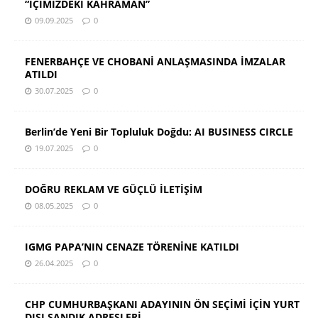
“İÇİMİZDEKİ KAHRAMAN”
09.09.2025
0
FENERBAHÇE VE CHOBANİ ANLAŞMASINDA İMZALAR
ATILDI
30.07.2025
0
Berlin’de Yeni Bir Topluluk Doğdu: AI BUSINESS CIRCLE
19.07.2025
0
DOĞRU REKLAM VE GÜÇLÜ İLETİŞİM
08.05.2025
0
IGMG PAPA’NIN CENAZE TÖRENİNE KATILDI
26.04.2025
0
CHP CUMHURBAŞKANI ADAYININ ÖN SEÇİMİ İÇİN YURT
DIŞI SANDIK ADRESLERİ