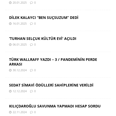
20.01.2025
0
DİLEK KALAYCI “BEN SUÇSUZUM” DEDİ
16.01.2025
0
‘TURHAN SELÇUK KÜLTÜR EVİ’ AÇILDI
06.01.2025
0
TÜRK WALLRAFF YAZDI – 3 / PANDEMİNİN PERDE
ARKASI
30.12.2024
0
SEDAT SİMAVİ ÖDÜLLERİ SAHİPLERİNE VERİLDİ
12.12.2024
0
KILIÇDAROĞLU SAVUNMA YAPMADI HESAP SORDU
22.11.2024
0