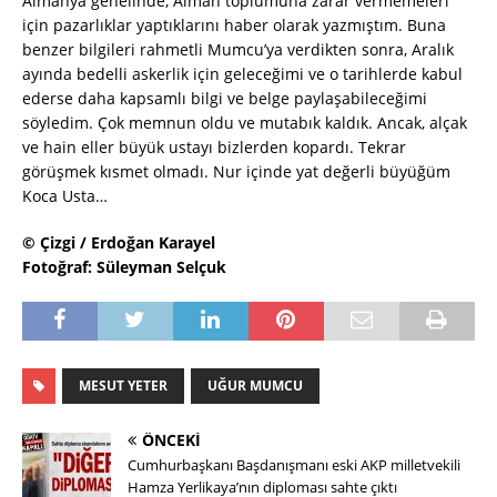
Almanya genelinde, Alman toplumuna zarar vermemeleri
için pazarlıklar yaptıklarını haber olarak yazmıştım. Buna
benzer bilgileri rahmetli Mumcu’ya verdikten sonra, Aralık
ayında bedelli askerlik için geleceğimi ve o tarihlerde kabul
ederse daha kapsamlı bilgi ve belge paylaşabileceğimi
söyledim. Çok memnun oldu ve mutabık kaldık. Ancak, alçak
ve hain eller büyük ustayı bizlerden kopardı. Tekrar
görüşmek kısmet olmadı. Nur içinde yat değerli büyüğüm
Koca Usta…
© Çizgi / Erdoğan Karayel
Fotoğraf: Süleyman Selçuk
MESUT YETER
UĞUR MUMCU
ÖNCEKI
Cumhurbaşkanı Başdanışmanı eski AKP milletvekili
Hamza Yerlikaya’nın diploması sahte çıktı