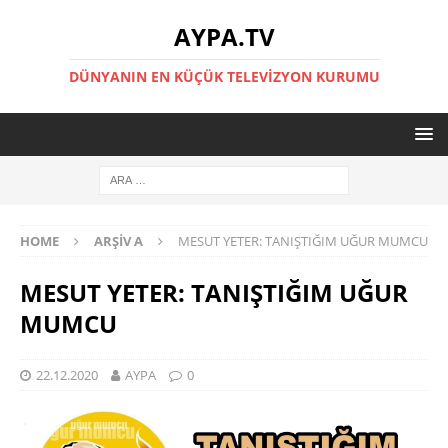
AYPA.TV
DÜNYANIN EN KÜÇÜK TELEVIZYON KURUMU
HOME
ARŞIV A
MESUT YETER: TANIŞTIĞIM UĞUR MUMCU
MESUT YETER: TANIŞTIĞIM UĞUR
MUMCU
22.12.2020
AYPA
0