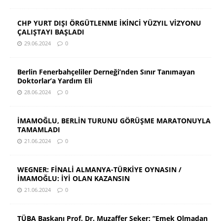
CHP YURT DIŞI ÖRGÜTLENME İKİNCİ YÜZYIL VİZYONU
ÇALIŞTAYI BAŞLADI
29.06.2024
0
Berlin Fenerbahçeliler Derneği’nden Sınır Tanımayan
Doktorlar’a Yardım Eli
28.06.2024
0
İMAMOĞLU, BERLİN TURUNU GÖRÜŞME MARATONUYLA
TAMAMLADI
21.06.2024
0
WEGNER: FİNALİ ALMANYA-TÜRKİYE OYNASIN /
İMAMOĞLU: İYİ OLAN KAZANSIN
21.06.2024
0
TÜBA Başkanı Prof. Dr. Muzaffer Şeker: “Emek Olmadan