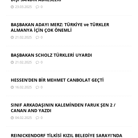
23.03.2025
0
BAŞBAKAN ADAYI MERZ: TÜRKİYE ve TÜRKLER
ALMANYA İÇİN ÇOK ÖNEMLİ
21.02.2025
0
BAŞBAKAN SCHOLZ TÜRKLERİ UYARDI
21.02.2025
0
HESSEN’DEN BİR MEHMET CANBOLAT GEÇTİ
16.02.2025
0
SINIF ARKADAŞININ KALEMİNDEN FARUK ŞEN 2 /
CANAN AND YAZDI
04.02.2025
0
REINICKENDORF TİLKİSİ KIZIL BELEDİYE SARAYI’NDA