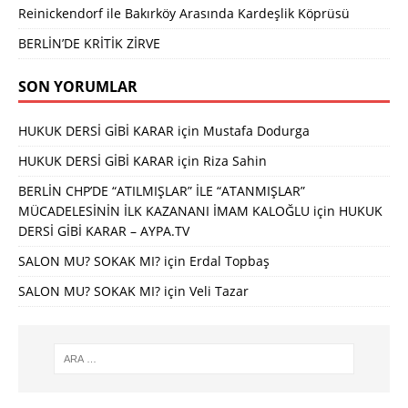
Reinickendorf ile Bakırköy Arasında Kardeşlik Köprüsü
BERLİN’DE KRİTİK ZİRVE
SON YORUMLAR
HUKUK DERSİ GİBİ KARAR
için
Mustafa Dodurga
HUKUK DERSİ GİBİ KARAR
için
Riza Sahin
BERLİN CHP’DE “ATILMIŞLAR” İLE “ATANMIŞLAR”
MÜCADELESİNİN İLK KAZANANI İMAM KALOĞLU
için
HUKUK
DERSİ GİBİ KARAR – AYPA.TV
SALON MU? SOKAK MI?
için
Erdal Topbaş
SALON MU? SOKAK MI?
için
Veli Tazar