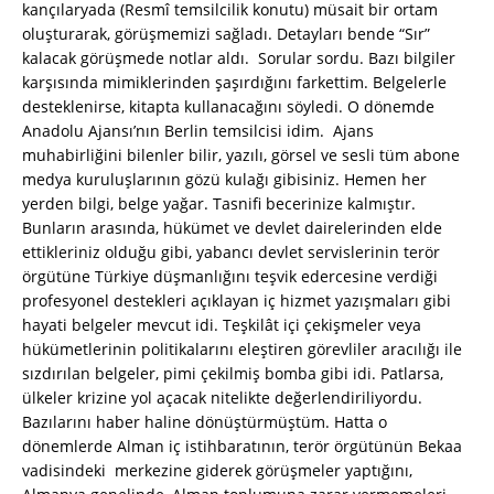
kançılaryada (Resmî temsilcilik konutu) müsait bir ortam
oluşturarak, görüşmemizi sağladı. Detayları bende “Sır”
kalacak görüşmede notlar aldı. Sorular sordu. Bazı bilgiler
karşısında mimiklerinden şaşırdığını farkettim. Belgelerle
desteklenirse, kitapta kullanacağını söyledi. O dönemde
Anadolu Ajansı’nın Berlin temsilcisi idim. Ajans
muhabirliğini bilenler bilir, yazılı, görsel ve sesli tüm abone
medya kuruluşlarının gözü kulağı gibisiniz. Hemen her
yerden bilgi, belge yağar. Tasnifi becerinize kalmıştır.
Bunların arasında, hükümet ve devlet dairelerinden elde
ettikleriniz olduğu gibi, yabancı devlet servislerinin terör
örgütüne Türkiye düşmanlığını teşvik edercesine verdiği
profesyonel destekleri açıklayan iç hizmet yazışmaları gibi
hayati belgeler mevcut idi. Teşkilât içi çekişmeler veya
hükümetlerinin politikalarını eleştiren görevliler aracılığı ile
sızdırılan belgeler, pimi çekilmiş bomba gibi idi. Patlarsa,
ülkeler krizine yol açacak nitelikte değerlendiriliyordu.
Bazılarını haber haline dönüştürmüştüm. Hatta o
dönemlerde Alman iç istihbaratının, terör örgütünün Bekaa
vadisindeki merkezine giderek görüşmeler yaptığını,