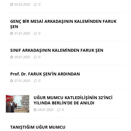
03.02.2025
0
GENÇ BİR MESAİ ARKADAŞININ KALEMİNDEN FARUK
ŞEN
31.01.2025
0
SINIF ARKADAŞININ KALEMİNDEN FARUK ŞEN
29.01.2025
0
Prof. Dr. FARUK ŞEN’İN ARDINDAN
27.01.2025
0
UĞUR MUMCU KATLEDİLİŞİNİN 32’İNCİ
YILINDA BERLİN’DE DE ANILDI
24.01.2025
0
TANIŞTIĞIM UĞUR MUMCU