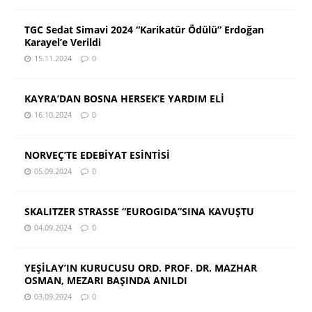
TGC Sedat Simavi 2024 “Karikatür Ödülü” Erdoğan
Karayel’e Verildi
15.11.2024
0
KAYRA’DAN BOSNA HERSEK’E YARDIM ELİ
16.10.2024
0
NORVEÇ’TE EDEBİYAT ESİNTİSİ
05.09.2024
0
SKALITZER STRASSE “EUROGIDA”SINA KAVUŞTU
04.09.2024
0
YEŞİLAY’IN KURUCUSU ORD. PROF. DR. MAZHAR
OSMAN, MEZARI BAŞINDA ANILDI
03.09.2024
0