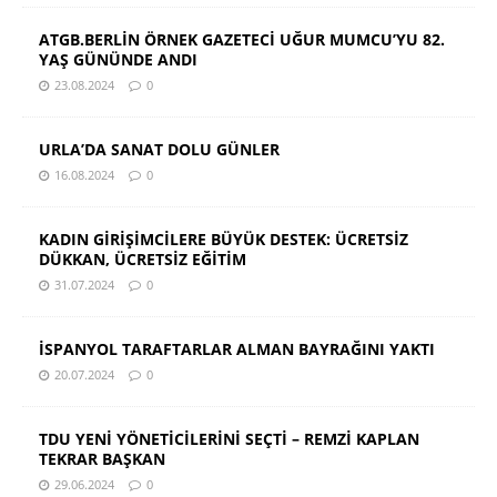
ATGB.BERLİN ÖRNEK GAZETECİ UĞUR MUMCU’YU 82.
YAŞ GÜNÜNDE ANDI
23.08.2024
0
URLA’DA SANAT DOLU GÜNLER
16.08.2024
0
KADIN GİRİŞİMCİLERE BÜYÜK DESTEK: ÜCRETSİZ
DÜKKAN, ÜCRETSİZ EĞİTİM
31.07.2024
0
İSPANYOL TARAFTARLAR ALMAN BAYRAĞINI YAKTI
20.07.2024
0
TDU YENİ YÖNETİCİLERİNİ SEÇTİ – REMZİ KAPLAN
TEKRAR BAŞKAN
29.06.2024
0