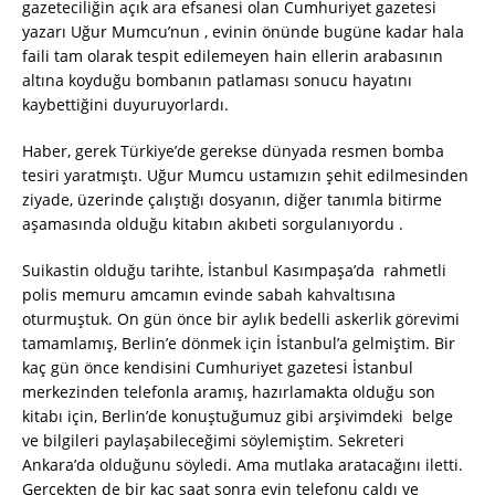
gazeteciliğin açık ara efsanesi olan Cumhuriyet gazetesi
yazarı Uğur Mumcu’nun , evinin önünde bugüne kadar hala
faili tam olarak tespit edilemeyen hain ellerin arabasının
altına koyduğu bombanın patlaması sonucu hayatını
kaybettiğini duyuruyorlardı.
Haber, gerek Türkiye’de gerekse dünyada resmen bomba
tesiri yaratmıştı. Uğur Mumcu ustamızın şehit edilmesinden
ziyade, üzerinde çalıştığı dosyanın, diğer tanımla bitirme
aşamasında olduğu kitabın akıbeti sorgulanıyordu .
Suikastin olduğu tarihte, İstanbul Kasımpaşa’da rahmetli
polis memuru amcamın evinde sabah kahvaltısına
oturmuştuk. On gün önce bir aylık bedelli askerlik görevimi
tamamlamış, Berlin’e dönmek için İstanbul’a gelmiştim. Bir
kaç gün önce kendisini Cumhuriyet gazetesi İstanbul
merkezinden telefonla aramış, hazırlamakta olduğu son
kitabı için, Berlin’de konuştuğumuz gibi arşivimdeki belge
ve bilgileri paylaşabileceğimi söylemiştim. Sekreteri
Ankara’da olduğunu söyledi. Ama mutlaka aratacağını iletti.
Gerçekten de bir kaç saat sonra evin telefonu çaldı ve