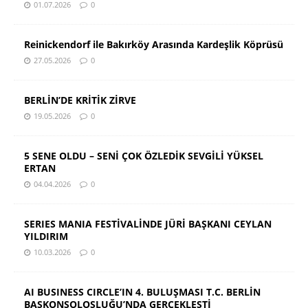
01.07.2026
0
Reinickendorf ile Bakırköy Arasında Kardeşlik Köprüsü
27.05.2026
0
BERLİN’DE KRİTİK ZİRVE
19.05.2026
0
5 SENE OLDU – SENİ ÇOK ÖZLEDİK SEVGİLİ YÜKSEL
ERTAN
04.04.2026
0
SERIES MANIA FESTİVALİNDE JÜRİ BAŞKANI CEYLAN
YILDIRIM
10.03.2026
0
AI BUSINESS CIRCLE’IN 4. BULUŞMASI T.C. BERLİN
BAŞKONSOLOSLUĞU’NDA GERÇEKLEŞTİ