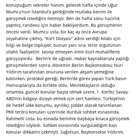
konuştuğum sekreter hanım, gelecek hafta içinde Uğur
Mumcu’nun İstanbul’a geldiğinde mutlaka benim ile
görüşmek istediğini iletmişti. Ben de hafta sonu hazırlık
yapmış, randevu için haber bekliyordum. Bu görüşmenin
öncesi vardı. Mumcu usta, bir kaç ay önce Avrupa
seyahatine çıkmış, “Kürt Dosyası” adını verdiği kitabı için
bilgi ve belge topluyor, bunun yanı sıra, terör örgütünün
silahlı faaliyetini tasvip etmeyen ılımlı Kürt muhaliflerle
görüşüyordu. Berlin’e de uğradı. Haber kaynaklarıyla yaptığı
görüşmelerden sonra, dönemin Berlin Başkonsolosu Nuri
Yıldırım tarafından onuruna verilen akşam yemeğine
katılırken, protokol gereği, Berlin’de görev yapan Türk basın
mensuplarıyla da birlikte oldu. Meslektaşların olduğu
ortamda, güncel konular başta olmak üzere, 1. Körfez Savaşı
ABD’nin bölgeyi dizayn etmek için sert hamlesi, Türkiye’nin
de hedef ülke konumu, ayrılıkçı şiddet olarak tanımlanan
PKK terörü konuları üzerinde durduk sohbet esnasında.
Rahmetli Usta, bu esnada benimle başbaşa kısaca görüşmek
istediğini söyledi. Sohbet esnasında vurguladığım bazı
konular dikkatini çekmişti. Sağolsun, Başkonsolos Yıldırım,