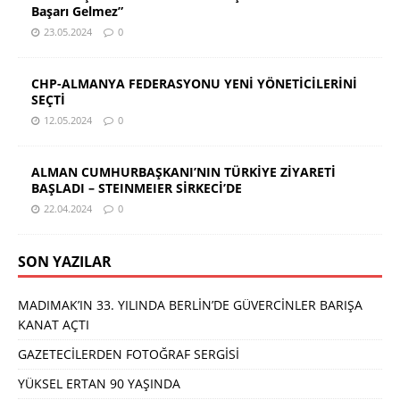
Başarı Gelmez”
23.05.2024
0
CHP-ALMANYA FEDERASYONU YENİ YÖNETİCİLERİNİ
SEÇTİ
12.05.2024
0
ALMAN CUMHURBAŞKANI’NIN TÜRKİYE ZİYARETİ
BAŞLADI – STEINMEIER SİRKECİ’DE
22.04.2024
0
SON YAZILAR
MADIMAK’IN 33. YILINDA BERLİN’DE GÜVERCİNLER BARIŞA
KANAT AÇTI
GAZETECİLERDEN FOTOĞRAF SERGİSİ
YÜKSEL ERTAN 90 YAŞINDA