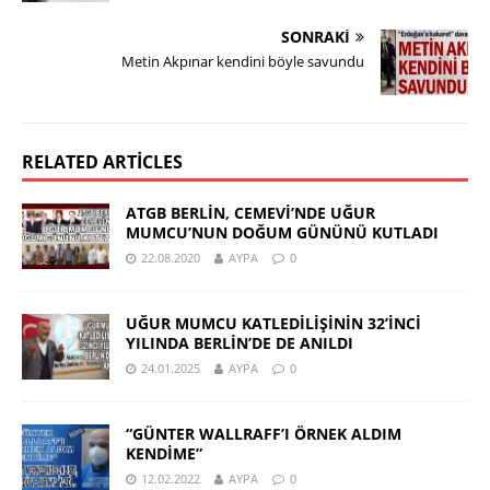
SONRAKI
Metin Akpınar kendini böyle savundu
RELATED ARTICLES
ATGB BERLİN, CEMEVİ’NDE UĞUR
MUMCU’NUN DOĞUM GÜNÜNÜ KUTLADI
22.08.2020
AYPA
0
UĞUR MUMCU KATLEDİLİŞİNİN 32’İNCİ
YILINDA BERLİN’DE DE ANILDI
24.01.2025
AYPA
0
“GÜNTER WALLRAFF’I ÖRNEK ALDIM
KENDİME”
12.02.2022
AYPA
0