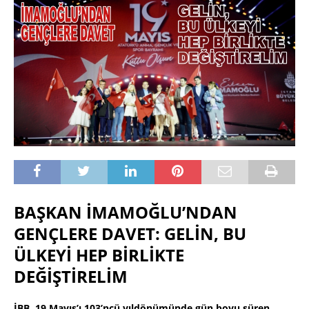
BAŞKAN İMAMOĞLU’NDAN
GENÇLERE DAVET:
GELİN, BU
ÜLKEYİ HEP BİRLİKTE
DEĞİŞTİRELİM
İBB, 19 Mayıs’ı 103’ncü yıldönümünde gün boyu süren