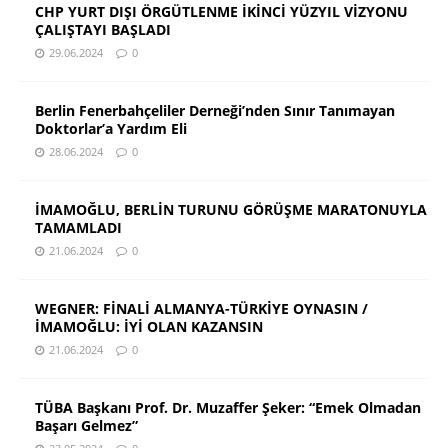
CHP YURT DIŞI ÖRGÜTLENME İKİNCİ YÜZYIL VİZYONU
ÇALIŞTAYI BAŞLADI
29.06.2024
0
Berlin Fenerbahçeliler Derneği’nden Sınır Tanımayan
Doktorlar’a Yardım Eli
28.06.2024
0
İMAMOĞLU, BERLİN TURUNU GÖRÜŞME MARATONUYLA
TAMAMLADI
21.06.2024
0
WEGNER: FİNALİ ALMANYA-TÜRKİYE OYNASIN /
İMAMOĞLU: İYİ OLAN KAZANSIN
21.06.2024
0
TÜBA Başkanı Prof. Dr. Muzaffer Şeker: “Emek Olmadan
Başarı Gelmez”