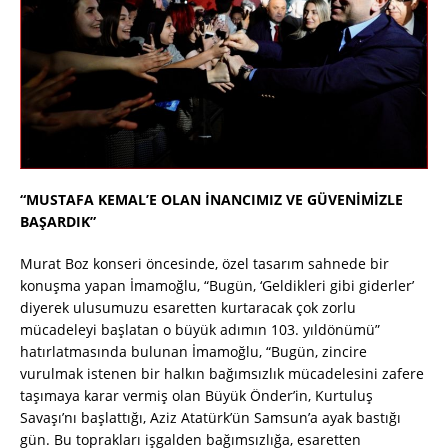
“MUSTAFA KEMAL’E OLAN İNANCIMIZ VE GÜVENİMİZLE
BAŞARDIK”
Murat Boz konseri öncesinde, özel tasarım sahnede bir
konuşma yapan İmamoğlu, “Bugün, ‘Geldikleri gibi giderler’
diyerek ulusumuzu esaretten kurtaracak çok zorlu
mücadeleyi başlatan o büyük adımın 103. yıldönümü”
hatırlatmasında bulunan İmamoğlu, “Bugün, zincire
vurulmak istenen bir halkın bağımsızlık mücadelesini zafere
taşımaya karar vermiş olan Büyük Önder’in, Kurtuluş
Savaşı’nı başlattığı, Aziz Atatürk’ün Samsun’a ayak bastığı
gün. Bu toprakları işgalden bağımsızlığa, esaretten