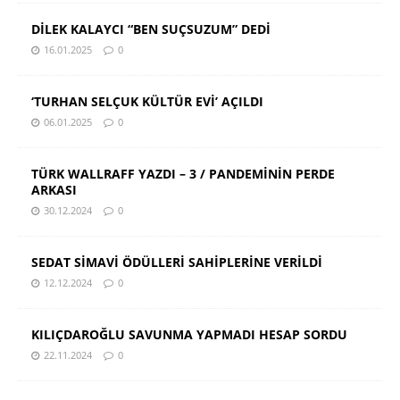
DİLEK KALAYCI “BEN SUÇSUZUM” DEDİ
16.01.2025
0
‘TURHAN SELÇUK KÜLTÜR EVİ’ AÇILDI
06.01.2025
0
TÜRK WALLRAFF YAZDI – 3 / PANDEMİNİN PERDE
ARKASI
30.12.2024
0
SEDAT SİMAVİ ÖDÜLLERİ SAHİPLERİNE VERİLDİ
12.12.2024
0
KILIÇDAROĞLU SAVUNMA YAPMADI HESAP SORDU
22.11.2024
0