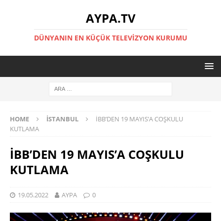
AYPA.TV
DÜNYANIN EN KÜÇÜK TELEVIZYON KURUMU
HOME
İSTANBUL
İBB’DEN 19 MAYIS’A COŞKULU
KUTLAMA
İBB’DEN 19 MAYIS’A COŞKULU
KUTLAMA
19.05.2022
AYPA
0