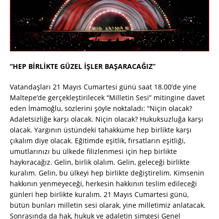
“HEP BİRLİKTE GÜZEL İŞLER BAŞARACAĞIZ”
Vatandaşları 21 Mayıs Cumartesi günü saat 18.00’de yine
Maltepe’de gerçekleştirilecek “Milletin Sesi” mitingine davet
eden İmamoğlu, sözlerini şöyle noktaladı: “Niçin olacak?
Adaletsizliğe karşı olacak. Niçin olacak? Hukuksuzluğa karşı
olacak. Yargının üstündeki tahakküme hep birlikte karşı
çıkalım diye olacak. Eğitimde eşitlik, fırsatların eşitliği,
umutlarınızı bu ülkede filizlenmesi için hep birlikte
haykıracağız. Gelin, birlik olalım. Gelin, geleceği birlikte
kuralım. Gelin, bu ülkeyi hep birlikte değiştirelim. Kimsenin
hakkının yenmeyeceği, herkesin hakkının teslim edileceği
günleri hep birlikte kuralım. 21 Mayıs Cumartesi günü,
bütün bunları milletin sesi olarak, yine milletimiz anlatacak.
Sonrasında da hak, hukuk ve adaletin simgesi Genel