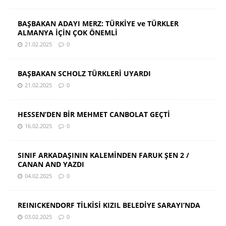
BAŞBAKAN ADAYI MERZ: TÜRKİYE ve TÜRKLER
ALMANYA İÇİN ÇOK ÖNEMLİ
21.02.2025
0
BAŞBAKAN SCHOLZ TÜRKLERİ UYARDI
21.02.2025
0
HESSEN’DEN BİR MEHMET CANBOLAT GEÇTİ
16.02.2025
0
SINIF ARKADAŞININ KALEMİNDEN FARUK ŞEN 2 /
CANAN AND YAZDI
04.02.2025
0
REINICKENDORF TİLKİSİ KIZIL BELEDİYE SARAYI’NDA
03.02.2025
0