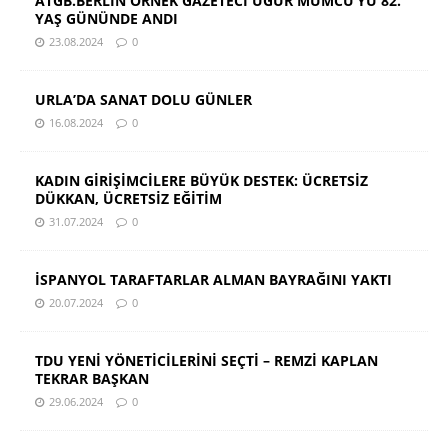
ATGB.BERLİN ÖRNEK GAZETECİ UĞUR MUMCU’YU 82.
YAŞ GÜNÜNDE ANDI
23.08.2024
0
URLA’DA SANAT DOLU GÜNLER
16.08.2024
0
KADIN GİRİŞİMCİLERE BÜYÜK DESTEK: ÜCRETSİZ
DÜKKAN, ÜCRETSİZ EĞİTİM
31.07.2024
0
İSPANYOL TARAFTARLAR ALMAN BAYRAĞINI YAKTI
20.07.2024
0
TDU YENİ YÖNETİCİLERİNİ SEÇTİ – REMZİ KAPLAN
TEKRAR BAŞKAN
29.06.2024
0