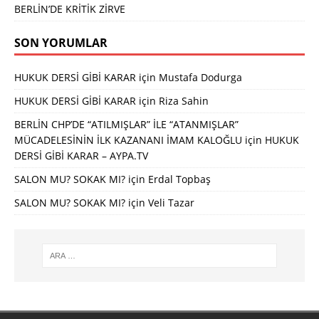
BERLİN’DE KRİTİK ZİRVE
SON YORUMLAR
HUKUK DERSİ GİBİ KARAR
için
Mustafa Dodurga
HUKUK DERSİ GİBİ KARAR
için
Riza Sahin
BERLİN CHP’DE “ATILMIŞLAR” İLE “ATANMIŞLAR”
MÜCADELESİNİN İLK KAZANANI İMAM KALOĞLU
için
HUKUK
DERSİ GİBİ KARAR – AYPA.TV
SALON MU? SOKAK MI?
için
Erdal Topbaş
SALON MU? SOKAK MI?
için
Veli Tazar