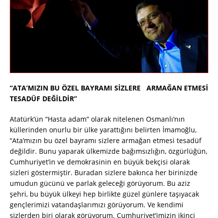
“ATA’MIZIN BU ÖZEL BAYRAMI SİZLERE ARMAĞAN ETMESİ
TESADÜF DEĞİLDİR”
Atatürk’ün “Hasta adam” olarak nitelenen Osmanlı’nın
küllerinden onurlu bir ülke yarattığını belirten İmamoğlu,
“Ata’mızın bu özel bayramı sizlere armağan etmesi tesadüf
değildir. Bunu yaparak ülkemizde bağımsızlığın, özgürlüğün,
Cumhuriyet’in ve demokrasinin en büyük bekçisi olarak
sizleri göstermiştir. Buradan sizlere bakınca her birinizde
umudun gücünü ve parlak geleceği görüyorum. Bu aziz
şehri, bu büyük ülkeyi hep birlikte güzel günlere taşıyacak
gençlerimizi vatandaşlarımızı görüyorum. Ve kendimi
sizlerden biri olarak görüyorum. Cumhuriyet’imizin ikinci