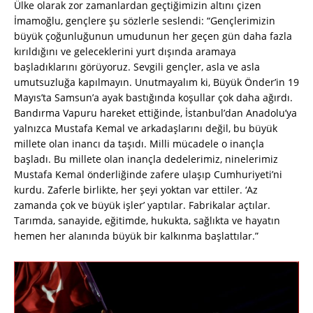
Ülke olarak zor zamanlardan geçtiğimizin altını çizen
İmamoğlu, gençlere şu sözlerle seslendi: “Gençlerimizin
büyük çoğunluğunun umudunun her geçen gün daha fazla
kırıldığını ve geleceklerini yurt dışında aramaya
başladıklarını görüyoruz. Sevgili gençler, asla ve asla
umutsuzluğa kapılmayın. Unutmayalım ki, Büyük Önder’in 19
Mayıs’ta Samsun’a ayak bastığında koşullar çok daha ağırdı.
Bandırma Vapuru hareket ettiğinde, İstanbul’dan Anadolu’ya
yalnızca Mustafa Kemal ve arkadaşlarını değil, bu büyük
millete olan inancı da taşıdı. Milli mücadele o inançla
başladı. Bu millete olan inançla dedelerimiz, ninelerimiz
Mustafa Kemal önderliğinde zafere ulaşıp Cumhuriyeti’ni
kurdu. Zaferle birlikte, her şeyi yoktan var ettiler. ‘Az
zamanda çok ve büyük işler’ yaptılar. Fabrikalar açtılar.
Tarımda, sanayide, eğitimde, hukukta, sağlıkta ve hayatın
hemen her alanında büyük bir kalkınma başlattılar.”