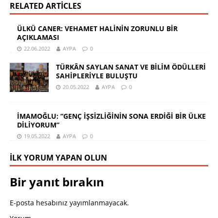
RELATED ARTICLES
ÜLKÜ CANER: VEHAMET HALİNİN ZORUNLU BİR
AÇIKLAMASI
22.06.2022
AYPA
0
TÜRKÂN SAYLAN SANAT VE BİLİM ÖDÜLLERİ
SAHİPLERİYLE BULUŞTU
20.05.2022
AYPA
0
İMAMOĞLU: “GENÇ İŞSİZLİĞİNİN SONA ERDİĞİ BİR ÜLKE
DİLİYORUM”
19.05.2022
AYPA
0
İLK YORUM YAPAN OLUN
Bir yanıt bırakın
E-posta hesabınız yayımlanmayacak.