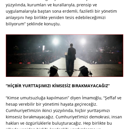
yüzyılında, kurumları ve kurallarıyla, prensip ve
uygulamalarıyla baştan sona erdemli, faziletli bir yönetim
anlayışını hep birlikte yeniden tesis edebileceğimizi
biliyorum” şeklinde konuştu.
“HİÇBİR YURTTAŞIMIZI KİMSESİZ BIRAKMAYACAĞIZ”
“Kimse umutsuzluğa kapılmasın” diyen İmamoğlu, “Şeffaf ve
hesap verebilir bir yönetimi hayata geçireceğiz.
Cumhuriyet’imizin ikinci yüzyılında, hiçbir yurttaşımızı
kimsesiz bırakmayacağız. Cumhuriyet’imizi demokrasi, insan
hakları ve özgürlüklerle buluşturacağız. Hep birlikte bu