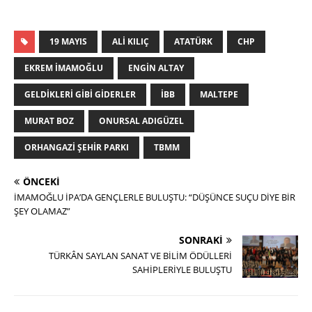
19 MAYIS
ALI KILIÇ
ATATÜRK
CHP
EKREM İMAMOĞLU
ENGIN ALTAY
GELDIKLERI GIBI GIDERLER
İBB
MALTEPE
MURAT BOZ
ONURSAL ADIGÜZEL
ORHANGAZI ŞEHIR PARKI
TBMM
ÖNCEKI
İMAMOĞLU İPA’DA GENÇLERLE BULUŞTU: “DÜŞÜNCE SUÇU DİYE BİR
ŞEY OLAMAZ”
SONRAKI
TÜRKÂN SAYLAN SANAT VE BİLİM ÖDÜLLERİ
SAHİPLERİYLE BULUŞTU