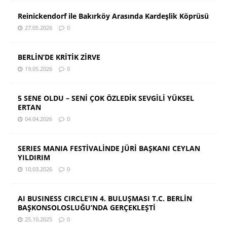
Reinickendorf ile Bakırköy Arasında Kardeşlik Köprüsü
27.05.2026
0
BERLİN’DE KRİTİK ZİRVE
19.05.2026
0
5 SENE OLDU – SENİ ÇOK ÖZLEDİK SEVGİLİ YÜKSEL
ERTAN
04.04.2026
0
SERIES MANIA FESTİVALİNDE JÜRİ BAŞKANI CEYLAN
YILDIRIM
10.03.2026
0
AI BUSINESS CIRCLE’IN 4. BULUŞMASI T.C. BERLİN
BAŞKONSOLOSLUĞU’NDA GERÇEKLEŞTİ
25.10.2025
0