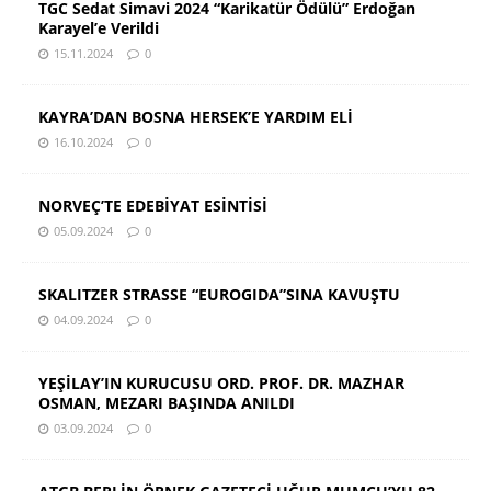
TGC Sedat Simavi 2024 “Karikatür Ödülü” Erdoğan
Karayel’e Verildi
15.11.2024
0
KAYRA’DAN BOSNA HERSEK’E YARDIM ELİ
16.10.2024
0
NORVEÇ’TE EDEBİYAT ESİNTİSİ
05.09.2024
0
SKALITZER STRASSE “EUROGIDA”SINA KAVUŞTU
04.09.2024
0
YEŞİLAY’IN KURUCUSU ORD. PROF. DR. MAZHAR
OSMAN, MEZARI BAŞINDA ANILDI
03.09.2024
0