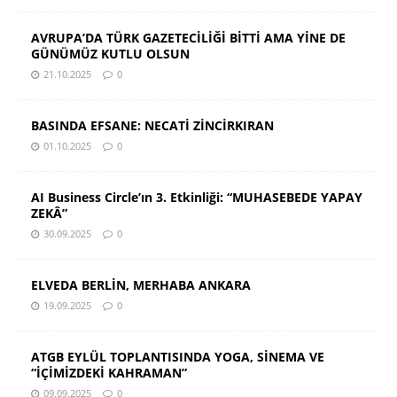
AVRUPA’DA TÜRK GAZETECİLİĞİ BİTTİ AMA YİNE DE
GÜNÜMÜZ KUTLU OLSUN
21.10.2025
0
BASINDA EFSANE: NECATİ ZİNCİRKIRAN
01.10.2025
0
AI Business Circle’ın 3. Etkinliği: “MUHASEBEDE YAPAY
ZEKÂ”
30.09.2025
0
ELVEDA BERLİN, MERHABA ANKARA
19.09.2025
0
ATGB EYLÜL TOPLANTISINDA YOGA, SİNEMA VE
“İÇİMİZDEKİ KAHRAMAN”
09.09.2025
0