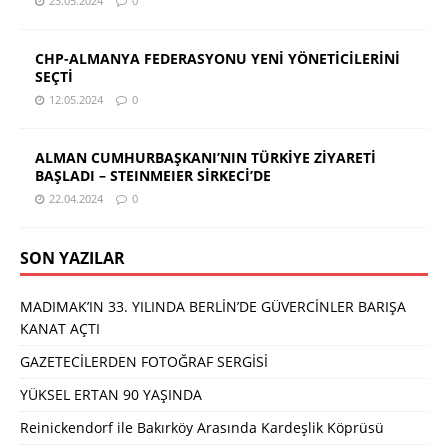
23.05.2024
0
CHP-ALMANYA FEDERASYONU YENİ YÖNETİCİLERİNİ
SEÇTİ
12.05.2024
0
ALMAN CUMHURBAŞKANI’NIN TÜRKİYE ZİYARETİ
BAŞLADI – STEINMEIER SİRKECİ’DE
22.04.2024
0
SON YAZILAR
MADIMAK’IN 33. YILINDA BERLİN’DE GÜVERCİNLER BARIŞA
KANAT AÇTI
GAZETECİLERDEN FOTOĞRAF SERGİSİ
YÜKSEL ERTAN 90 YAŞINDA
Reinickendorf ile Bakırköy Arasında Kardeşlik Köprüsü