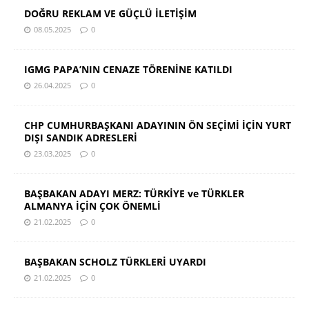
DOĞRU REKLAM VE GÜÇLÜ İLETİŞİM
08.05.2025
0
IGMG PAPA’NIN CENAZE TÖRENİNE KATILDI
26.04.2025
0
CHP CUMHURBAŞKANI ADAYININ ÖN SEÇİMİ İÇİN YURT
DIŞI SANDIK ADRESLERİ
23.03.2025
0
BAŞBAKAN ADAYI MERZ: TÜRKİYE ve TÜRKLER
ALMANYA İÇİN ÇOK ÖNEMLİ
21.02.2025
0
BAŞBAKAN SCHOLZ TÜRKLERİ UYARDI
21.02.2025
0