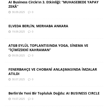
AI Business Circle’ın 3. Etkinliği: “MUHASEBEDE YAPAY
ZEKÂ”
30.09.2025
0
ELVEDA BERLİN, MERHABA ANKARA
19.09.2025
0
ATGB EYLÜL TOPLANTISINDA YOGA, SİNEMA VE
“İÇİMİZDEKİ KAHRAMAN”
09.09.2025
0
FENERBAHÇE VE CHOBANİ ANLAŞMASINDA İMZALAR
ATILDI
30.07.2025
0
Berlin’de Yeni Bir Topluluk Doğdu: AI BUSINESS CIRCLE
19.07.2025
0