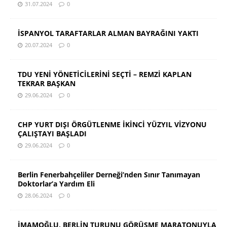
31.07.2024
0
İSPANYOL TARAFTARLAR ALMAN BAYRAĞINI YAKTI
20.07.2024
0
TDU YENİ YÖNETİCİLERİNİ SEÇTİ – REMZİ KAPLAN
TEKRAR BAŞKAN
29.06.2024
0
CHP YURT DIŞI ÖRGÜTLENME İKİNCİ YÜZYIL VİZYONU
ÇALIŞTAYI BAŞLADI
29.06.2024
0
Berlin Fenerbahçeliler Derneği’nden Sınır Tanımayan
Doktorlar’a Yardım Eli
28.06.2024
0
İMAMOĞLU, BERLİN TURUNU GÖRÜŞME MARATONUYLA