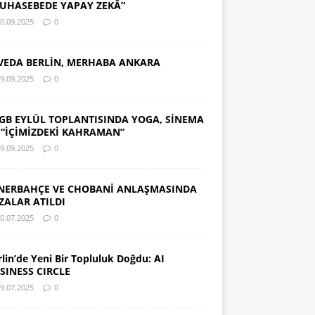
UHASEBEDE YAPAY ZEKÂ”
0.09.2025
0
VEDA BERLİN, MERHABA ANKARA
9.09.2025
0
GB EYLÜL TOPLANTISINDA YOGA, SİNEMA
 “İÇİMİZDEKİ KAHRAMAN”
9.09.2025
0
NERBAHÇE VE CHOBANİ ANLAŞMASINDA
ZALAR ATILDI
0.07.2025
0
rlin’de Yeni Bir Topluluk Doğdu: AI
SINESS CIRCLE
9.07.2025
0