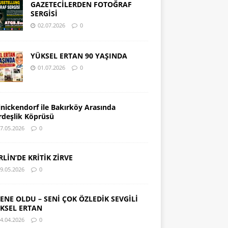
GAZETECİLERDEN FOTOĞRAF
SERGİSİ
02.07.2026
0
YÜKSEL ERTAN 90 YAŞINDA
01.07.2026
0
inickendorf ile Bakırköy Arasında
rdeşlik Köprüsü
7.05.2026
0
RLİN’DE KRİTİK ZİRVE
9.05.2026
0
SENE OLDU – SENİ ÇOK ÖZLEDİK SEVGİLİ
KSEL ERTAN
4.04.2026
0