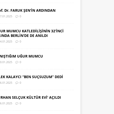
of. Dr. FARUK ŞEN’İN ARDINDAN
7.01.2025
0
UR MUMCU KATLEDİLİŞİNİN 32’İNCİ
LINDA BERLİN’DE DE ANILDI
4.01.2025
0
NIŞTIĞIM UĞUR MUMCU
0.01.2025
0
LEK KALAYCI “BEN SUÇSUZUM” DEDİ
6.01.2025
0
URHAN SELÇUK KÜLTÜR EVİ’ AÇILDI
6.01.2025
0