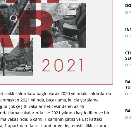
DO
0
IG
2
CH
SE
2
BA
TÜ
t saikli saldırılara bağlı olarak 2020 yılındaki saldırılarda
2
lanmışken 2021 yılında, bıçaklama, kılıçla yaralama,
ibi çok çeşitli vakalar neticesinde en az 45
BA
undaklama vakalarında ise 2021 yılında kaydedilen ve bir
2
ma vakasında; 6 cami, 1 caminin çatısı ve üst kattaki
a, 1 apartman dairesi, anıtlar ve dış temsilcilikler zarar