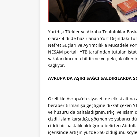
Yurtdışı Türkler ve Akraba Topluluklar Başk
olarak 4 dilde hazırlanan Yurt Dışındaki Tü
Nefret Suçları ve Ayrımcılıkla Mücadele Porta
NESAM portalı, YTB tarafından tutulan istati
vakaları kuruma bildirme ve pek çok ülkeni
sağlıyor.
AVRUPA’DA AŞIRI SAĞCI SALDIRILARDA SO
Özellikle Avrupa’da siyaseti de etkisi altına
beraber tırmanışa geçtiğine dikkat çeken
ve huzuru da baltaladığının, ırkçı ve İslam 
çizdi. İslam karşıtlığı, göçmen ve yabancı d
ciddi bir hastalık olduğunu belirten Abdulla
içerisinde artışın yüzde 250 olduğunu söyle