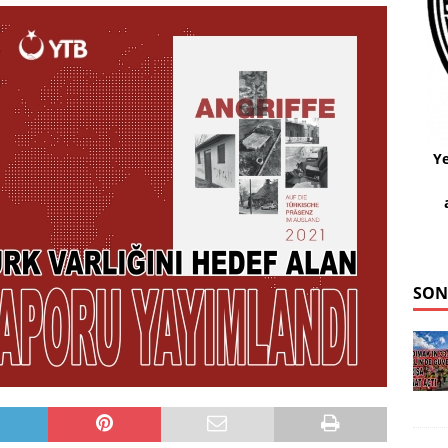
Ye
SON