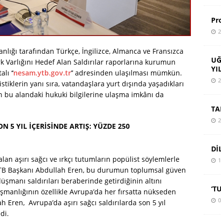
Pr
2
anlığı tarafından Türkçe, İngilizce, Almanca ve Fransızca
UĞ
rk Varlığını Hedef Alan Saldırılar raporlarına kurumun
YI
lı ‘‘
nesam.ytb.gov.tr
’’ adresinden ulaşılması mümkün.
2
stiklerin yanı sıra, vatandaşlara yurt dışında yaşadıkları
n bu alandaki hukuki bilgilerine ulaşma imkânı da
TA
2
N 5 YIL İÇERİSİNDE ARTIŞ: YÜZDE 250
Dİ
 alan aşırı sağcı ve ırkçı tutumların popülist söylemlerle
1
 YTB Başkanı Abdullah Eren, bu durumun toplumsal güven
düşmanı saldırıları beraberinde getirdiğinin altını
‘T
üşmanlığının özellikle Avrupa’da her fırsatta nükseden
0
h Eren, Avrupa’da aşırı sağcı saldırılarda son 5 yıl
di.