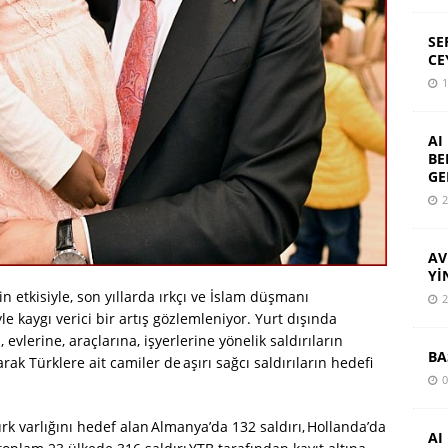
SE
CE
1
AI
BE
GE
2
AV
Yİ
n etkisiyle, son yıllarda ırkçı ve İslam düşmanı
2
le kaygı verici bir artış gözlemleniyor. Yurt dışında
vlerine, araçlarına, işyerlerine yönelik saldırıların
BA
ak Türklere ait camiler de aşırı sağcı saldırıların hedefi
0
k varlığını hedef alan Almanya’da 132 saldırı, Hollanda’da
AI 