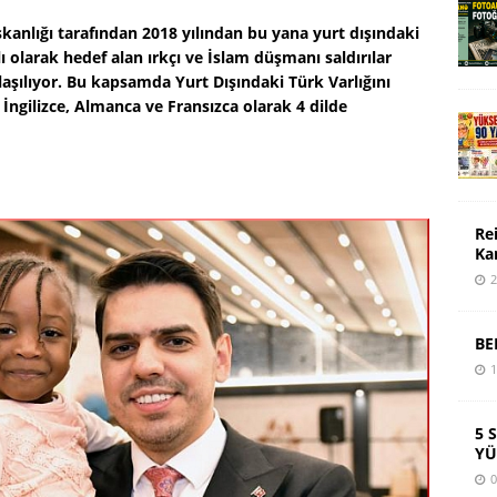
kanlığı tarafından 2018 yılından bu yana yurt dışındaki
 olarak hedef alan ırkçı ve İslam düşmanı saldırılar
laşılıyor.
Bu kapsamda Yurt Dışındaki Türk Varlığını
 İngilizce, Almanca ve Fransızca olarak 4 dilde
Re
Ka
2
BE
1
5 
YÜ
0