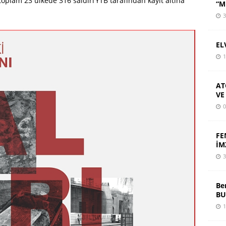
 toplam 23 ülkede 316 saldırı YTB tarafından kayıt altına
“M
3
EL
1
AT
VE
0
FE
İM
3
Be
BU
1