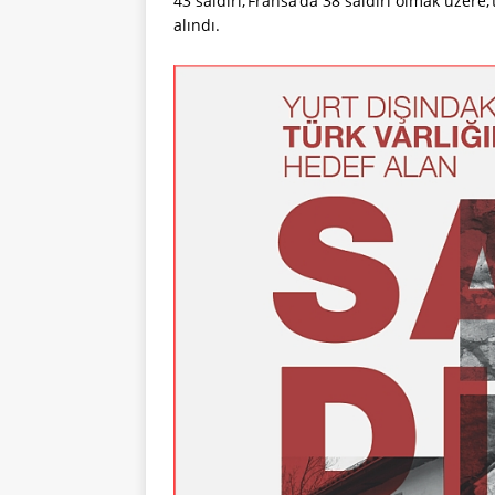
43 saldırı, Fransa’da 38 saldırı olmak üzere,
alındı.