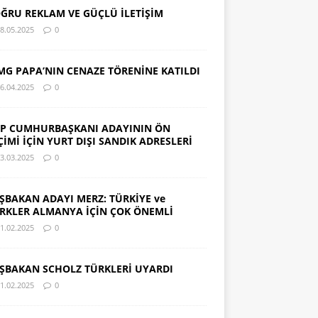
ĞRU REKLAM VE GÜÇLÜ İLETİŞİM
8.05.2025
0
MG PAPA’NIN CENAZE TÖRENİNE KATILDI
6.04.2025
0
P CUMHURBAŞKANI ADAYININ ÖN
ÇİMİ İÇİN YURT DIŞI SANDIK ADRESLERİ
3.03.2025
0
ŞBAKAN ADAYI MERZ: TÜRKİYE ve
RKLER ALMANYA İÇİN ÇOK ÖNEMLİ
1.02.2025
0
ŞBAKAN SCHOLZ TÜRKLERİ UYARDI
1.02.2025
0