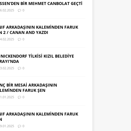
SSEN’DEN BİR MEHMET CANBOLAT GEÇTİ
6.02.2025
0
NIF ARKADAŞININ KALEMİNDEN FARUK
N 2 / CANAN AND YAZDI
4.02.2025
0
INICKENDORF TİLKİSİ KIZIL BELEDİYE
RAYI’NDA
3.02.2025
0
NÇ BİR MESAİ ARKADAŞININ
LEMİNDEN FARUK ŞEN
1.01.2025
0
NIF ARKADAŞININ KALEMİNDEN FARUK
N
9.01.2025
0