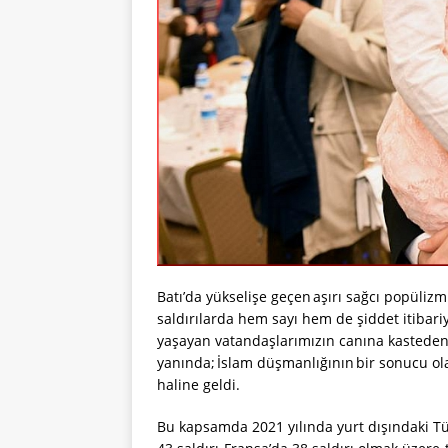
Batı’da yükselişe geçen aşırı sağcı popülizmi
saldırılarda hem sayı hem de şiddet itibariy
yaşayan vatandaşlarımızın canına kasteden, e
yanında; İslam düşmanlığının bir sonucu olar
haline geldi.
Bu kapsamda 2021 yılında yurt dışındaki Tür