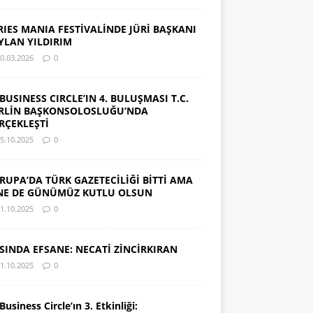
RIES MANIA FESTİVALİNDE JÜRİ BAŞKANI
YLAN YILDIRIM
0.03.2026
0
 BUSINESS CIRCLE’IN 4. BULUŞMASI T.C.
RLİN BAŞKONSOLOSLUĞU’NDA
RÇEKLEŞTİ
5.10.2025
0
RUPA’DA TÜRK GAZETECİLİĞİ BİTTİ AMA
NE DE GÜNÜMÜZ KUTLU OLSUN
1.10.2025
0
SINDA EFSANE: NECATİ ZİNCİRKIRAN
1.10.2025
0
Business Circle’ın 3. Etkinliği: