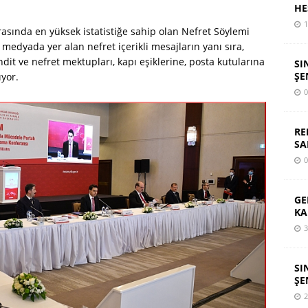
HE
1
 arasında en yüksek istatistiğe sahip olan Nefret Söylemi
medyada yer alan nefret içerikli mesajların yanı sıra,
hdit ve nefret mektupları, kapı eşiklerine, posta kutularına
SI
ŞE
ıyor.
0
RE
SA
0
GE
KA
3
SI
ŞE
2