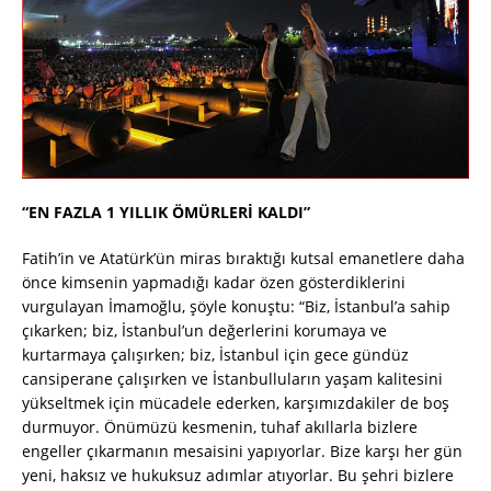
“EN FAZLA 1 YILLIK ÖMÜRLERİ KALDI”
Fatih’in ve Atatürk’ün miras bıraktığı kutsal emanetlere daha
önce kimsenin yapmadığı kadar özen gösterdiklerini
vurgulayan İmamoğlu, şöyle konuştu: “Biz, İstanbul’a sahip
çıkarken; biz, İstanbul’un değerlerini korumaya ve
kurtarmaya çalışırken; biz, İstanbul için gece gündüz
cansiperane çalışırken ve İstanbulluların yaşam kalitesini
yükseltmek için mücadele ederken, karşımızdakiler de boş
durmuyor. Önümüzü kesmenin, tuhaf akıllarla bizlere
engeller çıkarmanın mesaisini yapıyorlar. Bize karşı her gün
yeni, haksız ve hukuksuz adımlar atıyorlar. Bu şehri bizlere