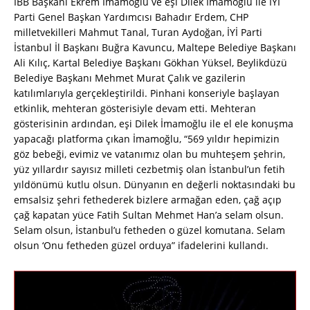
İBB Başkanı Ekrem İmamoğlu ve eşi Dilek İmamoğlu ile İYİ
Parti Genel Başkan Yardımcısı Bahadır Erdem, CHP
milletvekilleri Mahmut Tanal, Turan Aydoğan, İYİ Parti
İstanbul İl Başkanı Buğra Kavuncu, Maltepe Belediye Başkanı
Ali Kılıç, Kartal Belediye Başkanı Gökhan Yüksel, Beylikdüzü
Belediye Başkanı Mehmet Murat Çalık ve gazilerin
katılımlarıyla gerçekleştirildi. Pinhani konseriyle başlayan
etkinlik, mehteran gösterisiyle devam etti. Mehteran
gösterisinin ardından, eşi Dilek İmamoğlu ile el ele konuşma
yapacağı platforma çıkan İmamoğlu, “569 yıldır hepimizin
göz bebeği, evimiz ve vatanımız olan bu muhteşem şehrin,
yüz yıllardır sayısız milleti cezbetmiş olan İstanbul’un fetih
yıldönümü kutlu olsun. Dünyanın en değerli noktasındaki bu
emsalsiz şehri fethederek bizlere armağan eden, çağ açıp
çağ kapatan yüce Fatih Sultan Mehmet Han’a selam olsun.
Selam olsun, İstanbul’u fetheden o güzel komutana. Selam
olsun ‘Onu fetheden güzel orduya” ifadelerini kullandı.