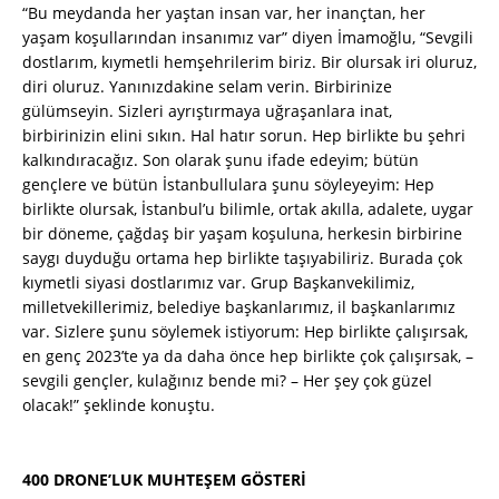
“Bu meydanda her yaştan insan var, her inançtan, her
yaşam koşullarından insanımız var” diyen İmamoğlu, “Sevgili
dostlarım, kıymetli hemşehrilerim biriz. Bir olursak iri oluruz,
diri oluruz. Yanınızdakine selam verin. Birbirinize
gülümseyin. Sizleri ayrıştırmaya uğraşanlara inat,
birbirinizin elini sıkın. Hal hatır sorun. Hep birlikte bu şehri
kalkındıracağız. Son olarak şunu ifade edeyim; bütün
gençlere ve bütün İstanbullulara şunu söyleyeyim: Hep
birlikte olursak, İstanbul’u bilimle, ortak akılla, adalete, uygar
bir döneme, çağdaş bir yaşam koşuluna, herkesin birbirine
saygı duyduğu ortama hep birlikte taşıyabiliriz. Burada çok
kıymetli siyasi dostlarımız var. Grup Başkanvekilimiz,
milletvekillerimiz, belediye başkanlarımız, il başkanlarımız
var. Sizlere şunu söylemek istiyorum: Hep birlikte çalışırsak,
en genç 2023’te ya da daha önce hep birlikte çok çalışırsak, –
sevgili gençler, kulağınız bende mi? – Her şey çok güzel
olacak!” şeklinde konuştu.
400 DRONE’LUK MUHTEŞEM GÖSTERİ