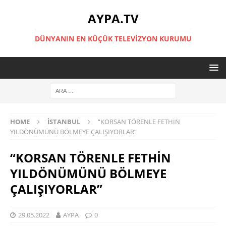
AYPA.TV
DÜNYANIN EN KÜÇÜK TELEVIZYON KURUMU
HOME
İSTANBUL
“KORSAN TÖRENLE FETHİN
YILDÖNÜMÜNÜ BÖLMEYE ÇALIŞIYORLAR”
“KORSAN TÖRENLE FETHİN
YILDÖNÜMÜNÜ BÖLMEYE
ÇALIŞIYORLAR”
29.05.2022
AYPA
0