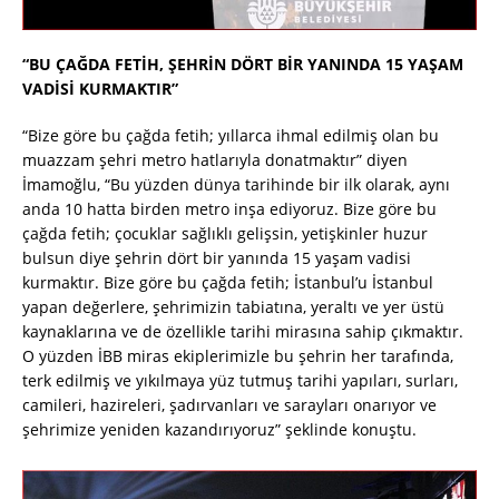
“BU ÇAĞDA FETİH, ŞEHRİN DÖRT BİR YANINDA 15 YAŞAM
VADİSİ KURMAKTIR”
“Bize göre bu çağda fetih; yıllarca ihmal edilmiş olan bu
muazzam şehri metro hatlarıyla donatmaktır” diyen
İmamoğlu, “Bu yüzden dünya tarihinde bir ilk olarak, aynı
anda 10 hatta birden metro inşa ediyoruz. Bize göre bu
çağda fetih; çocuklar sağlıklı gelişsin, yetişkinler huzur
bulsun diye şehrin dört bir yanında 15 yaşam vadisi
kurmaktır. Bize göre bu çağda fetih; İstanbul’u İstanbul
yapan değerlere, şehrimizin tabiatına, yeraltı ve yer üstü
kaynaklarına ve de özellikle tarihi mirasına sahip çıkmaktır.
O yüzden İBB miras ekiplerimizle bu şehrin her tarafında,
terk edilmiş ve yıkılmaya yüz tutmuş tarihi yapıları, surları,
camileri, hazireleri, şadırvanları ve sarayları onarıyor ve
şehrimize yeniden kazandırıyoruz” şeklinde konuştu.