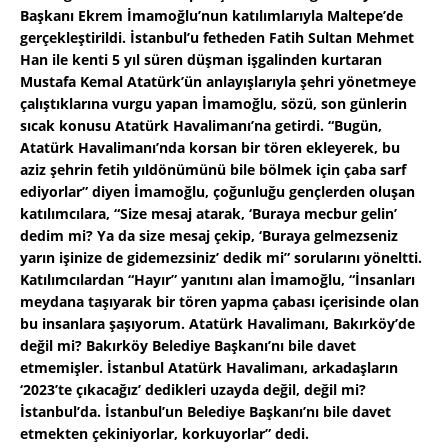
Başkanı Ekrem İmamoğlu’nun katılımlarıyla Maltepe’de
gerçekleştirildi. İstanbul’u fetheden Fatih Sultan Mehmet
Han ile kenti 5 yıl süren düşman işgalinden kurtaran
Mustafa Kemal Atatürk’ün anlayışlarıyla şehri yönetmeye
çalıştıklarına vurgu yapan İmamoğlu, sözü, son günlerin
sıcak konusu Atatürk Havalimanı’na getirdi. “Bugün,
Atatürk Havalimanı’nda korsan bir tören ekleyerek, bu
aziz şehrin fetih yıldönümünü bile bölmek için çaba sarf
ediyorlar” diyen İmamoğlu, çoğunluğu gençlerden oluşan
katılımcılara, “Size mesaj atarak, ‘Buraya mecbur gelin’
dedim mi? Ya da size mesaj çekip, ‘Buraya gelmezseniz
yarın işinize de gidemezsiniz’ dedik mi” sorularını yöneltti.
Katılımcılardan “Hayır” yanıtını alan İmamoğlu, “İnsanları
meydana taşıyarak bir tören yapma çabası içerisinde olan
bu insanlara şaşıyorum. Atatürk Havalimanı, Bakırköy’de
değil mi? Bakırköy Belediye Başkanı’nı bile davet
etmemişler. İstanbul Atatürk Havalimanı, arkadaşların
‘2023’te çıkacağız’ dedikleri uzayda değil, değil mi?
İstanbul’da. İstanbul’un Belediye Başkanı’nı bile davet
etmekten çekiniyorlar, korkuyorlar” dedi.