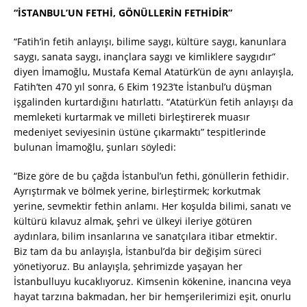
“İSTANBUL’UN FETHİ, GÖNÜLLERİN FETHİDİR”
“Fatih’in fetih anlayışı, bilime saygı, kültüre saygı, kanunlara
saygı, sanata saygı, inançlara saygı ve kimliklere saygıdır”
diyen İmamoğlu, Mustafa Kemal Atatürk’ün de aynı anlayışla,
Fatih’ten 470 yıl sonra, 6 Ekim 1923’te İstanbul’u düşman
işgalinden kurtardığını hatırlattı. “Atatürk’ün fetih anlayışı da
memleketi kurtarmak ve milleti birleştirerek muasır
medeniyet seviyesinin üstüne çıkarmaktı” tespitlerinde
bulunan İmamoğlu, şunları söyledi:
“Bize göre de bu çağda İstanbul’un fethi, gönüllerin fethidir.
Ayrıştırmak ve bölmek yerine, birleştirmek; korkutmak
yerine, sevmektir fethin anlamı. Her koşulda bilimi, sanatı ve
kültürü kılavuz almak, şehri ve ülkeyi ileriye götüren
aydınlara, bilim insanlarına ve sanatçılara itibar etmektir.
Biz tam da bu anlayışla, İstanbul’da bir değişim süreci
yönetiyoruz. Bu anlayışla, şehrimizde yaşayan her
İstanbulluyu kucaklıyoruz. Kimsenin kökenine, inancına veya
hayat tarzına bakmadan, her bir hemşerilerimizi eşit, onurlu