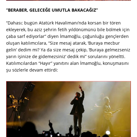
“BERABER, GELECEĞE UMUTLA BAKACAĞIZ”
“Dahası; bugün Atatürk Havalimanı’nda korsan bir tören
ekleyerek, bu aziz şehrin fetih yıldönümünü bile bölmek için
çaba sarf ediyorlar” diyen İmamoğlu, çoğunluğu gençlerden
oluşan katılımcılara, “Size mesaj atarak, ‘Buraya mecbur
gelin’ dedim mi? Ya da size mesaj çekip, ‘Buraya gelmezseniz
yarın işinize de gidemezsiniz’ dedik mi” sorularını yöneltti.
Katılımcılardan “Hayır” yanıtını alan İmamoğlu, konuşmasını
şu sözlerle devam ettirdi: