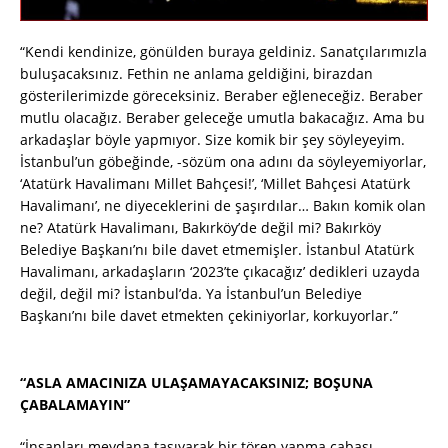
“Kendi kendinize, gönülden buraya geldiniz. Sanatçılarımızla
buluşacaksınız. Fethin ne anlama geldiğini, birazdan
gösterilerimizde göreceksiniz. Beraber eğleneceğiz. Beraber
mutlu olacağız. Beraber geleceğe umutla bakacağız. Ama bu
arkadaşlar böyle yapmıyor. Size komik bir şey söyleyeyim.
İstanbul’un göbeğinde, -sözüm ona adını da söyleyemiyorlar,
‘Atatürk Havalimanı Millet Bahçesi!’, ‘Millet Bahçesi Atatürk
Havalimanı’, ne diyeceklerini de şaşırdılar… Bakın komik olan
ne? Atatürk Havalimanı, Bakırköy’de değil mi? Bakırköy
Belediye Başkanı’nı bile davet etmemişler. İstanbul Atatürk
Havalimanı, arkadaşların ‘2023’te çıkacağız’ dedikleri uzayda
değil, değil mi? İstanbul’da. Ya İstanbul’un Belediye
Başkanı’nı bile davet etmekten çekiniyorlar, korkuyorlar.”
“ASLA AMACINIZA ULAŞAMAYACAKSINIZ; BOŞUNA
ÇABALAMAYIN”
“İnsanları meydana taşıyarak bir tören yapma çabası