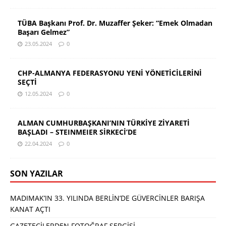
TÜBA Başkanı Prof. Dr. Muzaffer Şeker: “Emek Olmadan
Başarı Gelmez”
23.05.2024
0
CHP-ALMANYA FEDERASYONU YENİ YÖNETİCİLERİNİ
SEÇTİ
12.05.2024
0
ALMAN CUMHURBAŞKANI’NIN TÜRKİYE ZİYARETİ
BAŞLADI – STEINMEIER SİRKECİ’DE
22.04.2024
0
SON YAZILAR
MADIMAK’IN 33. YILINDA BERLİN’DE GÜVERCİNLER BARIŞA
KANAT AÇTI
GAZETECİLERDEN FOTOĞRAF SERGİSİ