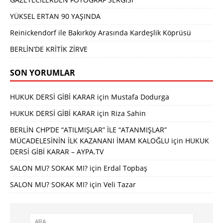
YÜKSEL ERTAN 90 YAŞINDA
Reinickendorf ile Bakırköy Arasında Kardeşlik Köprüsü
BERLİN’DE KRİTİK ZİRVE
SON YORUMLAR
HUKUK DERSİ GİBİ KARAR
için
Mustafa Dodurga
HUKUK DERSİ GİBİ KARAR
için
Riza Sahin
BERLİN CHP’DE “ATILMIŞLAR” İLE “ATANMIŞLAR”
MÜCADELESİNİN İLK KAZANANI İMAM KALOĞLU
için
HUKUK
DERSİ GİBİ KARAR – AYPA.TV
SALON MU? SOKAK MI?
için
Erdal Topbaş
SALON MU? SOKAK MI?
için
Veli Tazar