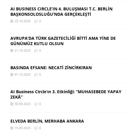
AI BUSINESS CIRCLE’IN 4. BULUŞMASI T.C. BERLİN
BAŞKONSOLOSLUĞU’NDA GERÇEKLEŞTİ
25.10.2025
0
AVRUPA’DA TÜRK GAZETECİLİĞİ BİTTİ AMA YİNE DE
GÜNÜMÜZ KUTLU OLSUN
21.10.2025
0
BASINDA EFSANE: NECATİ ZİNCİRKIRAN
01.10.2025
0
AI Business Circle’ın 3. Etkinliği: “MUHASEBEDE YAPAY
ZEKÂ”
30.09.2025
0
ELVEDA BERLİN, MERHABA ANKARA
19.09.2025
0