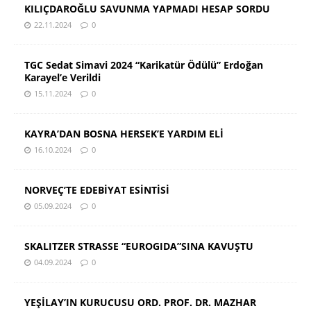
KILIÇDAROĞLU SAVUNMA YAPMADI HESAP SORDU
22.11.2024
0
TGC Sedat Simavi 2024 “Karikatür Ödülü” Erdoğan
Karayel’e Verildi
15.11.2024
0
KAYRA’DAN BOSNA HERSEK’E YARDIM ELİ
16.10.2024
0
NORVEÇ’TE EDEBİYAT ESİNTİSİ
05.09.2024
0
SKALITZER STRASSE “EUROGIDA”SINA KAVUŞTU
04.09.2024
0
YEŞİLAY’IN KURUCUSU ORD. PROF. DR. MAZHAR