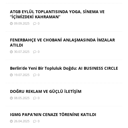
ATGB EYLÜL TOPLANTISINDA YOGA, SİNEMA VE
“İÇİMİZDEKİ KAHRAMAN”
09.09.2025
0
FENERBAHÇE VE CHOBANİ ANLAŞMASINDA İMZALAR
ATILDI
30.07.2025
0
Berlin’de Yeni Bir Topluluk Doğdu: AI BUSINESS CIRCLE
19.07.2025
0
DOĞRU REKLAM VE GÜÇLÜ İLETİŞİM
08.05.2025
0
IGMG PAPA’NIN CENAZE TÖRENİNE KATILDI
26.04.2025
0