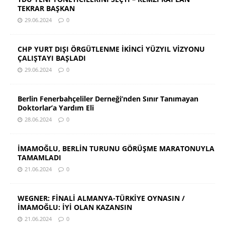
TEKRAR BAŞKAN
29.06.2024
0
CHP YURT DIŞI ÖRGÜTLENME İKİNCİ YÜZYIL VİZYONU
ÇALIŞTAYI BAŞLADI
29.06.2024
0
Berlin Fenerbahçeliler Derneği’nden Sınır Tanımayan
Doktorlar’a Yardım Eli
28.06.2024
0
İMAMOĞLU, BERLİN TURUNU GÖRÜŞME MARATONUYLA
TAMAMLADI
21.06.2024
0
WEGNER: FİNALİ ALMANYA-TÜRKİYE OYNASIN /
İMAMOĞLU: İYİ OLAN KAZANSIN
21.06.2024
0