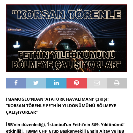
İMAMOĞLU’NDAN ‘ATATÜRK HAVALİMANI’ ÇIKIŞI:
“KORSAN TÖRENLE FETHİN YILDÖNÜMÜNÜ BÖLMEYE
ÇALIŞIYORLAR”
İBB’nin düzenlediği, ‘İstanbul’un Fethi’nin 569. Yıldönümü’
etkinliği, TBMM CHP Grup Başkanvekili Engin Altay ve İBB