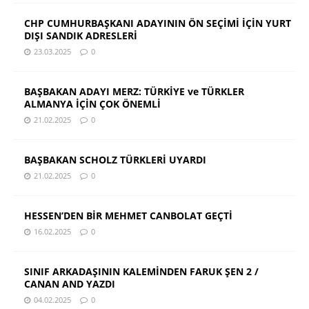
CHP CUMHURBAŞKANI ADAYININ ÖN SEÇİMİ İÇİN YURT
DIŞI SANDIK ADRESLERİ
23.03.2025
0
BAŞBAKAN ADAYI MERZ: TÜRKİYE ve TÜRKLER
ALMANYA İÇİN ÇOK ÖNEMLİ
21.02.2025
0
BAŞBAKAN SCHOLZ TÜRKLERİ UYARDI
21.02.2025
0
HESSEN’DEN BİR MEHMET CANBOLAT GEÇTİ
16.02.2025
0
SINIF ARKADAŞININ KALEMİNDEN FARUK ŞEN 2 /
CANAN AND YAZDI
04.02.2025
0