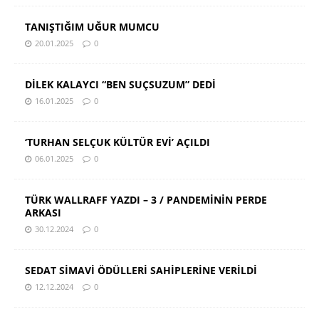
TANIŞTIĞIM UĞUR MUMCU
20.01.2025
0
DİLEK KALAYCI “BEN SUÇSUZUM” DEDİ
16.01.2025
0
‘TURHAN SELÇUK KÜLTÜR EVİ’ AÇILDI
06.01.2025
0
TÜRK WALLRAFF YAZDI – 3 / PANDEMİNİN PERDE
ARKASI
30.12.2024
0
SEDAT SİMAVİ ÖDÜLLERİ SAHİPLERİNE VERİLDİ
12.12.2024
0