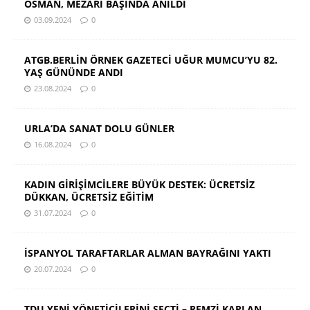
OSMAN, MEZARI BAŞINDA ANILDI
03.09.2024
0
ATGB.BERLİN ÖRNEK GAZETECİ UĞUR MUMCU’YU 82.
YAŞ GÜNÜNDE ANDI
23.08.2024
0
URLA’DA SANAT DOLU GÜNLER
16.08.2024
0
KADIN GİRİŞİMCİLERE BÜYÜK DESTEK: ÜCRETSİZ
DÜKKAN, ÜCRETSİZ EĞİTİM
31.07.2024
0
İSPANYOL TARAFTARLAR ALMAN BAYRAĞINI YAKTI
20.07.2024
0
TDU YENİ YÖNETİCİLERİNİ SEÇTİ – REMZİ KAPLAN