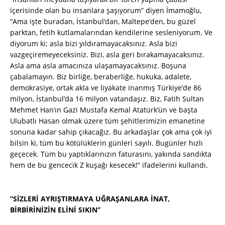
içerisinde olan bu insanlara şaşıyorum” diyen İmamoğlu,
“Ama işte buradan, İstanbul’dan, Maltepe’den, bu güzel
parktan, fetih kutlamalarından kendilerine sesleniyorum. Ve
diyorum ki; asla bizi yıldıramayacaksınız. Asla bizi
vazgeçiremeyeceksiniz. Bizi, asla geri bırakamayacaksınız.
Asla ama asla amacınıza ulaşamayacaksınız. Boşuna
çabalamayın. Biz birliğe, beraberliğe, hukuka, adalete,
demokrasiye, ortak akla ve liyakate inanmış Türkiye’de 86
milyon, İstanbul’da 16 milyon vatandaşız. Biz, Fatih Sultan
Mehmet Han’ın Gazi Mustafa Kemal Atatürk’ün ve başta
Ulubatlı Hasan olmak üzere tüm şehitlerimizin emanetine
sonuna kadar sahip çıkacağız. Bu arkadaşlar çok ama çok iyi
bilsin ki, tüm bu kötülüklerin günleri sayılı. Bugünler hızlı
geçecek. Tüm bu yaptıklarınızın faturasını, yakında sandıkta
hem de bu gencecik Z kuşağı kesecek!” ifadelerini kullandı.
“SİZLERİ AYRIŞTIRMAYA UĞRAŞANLARA İNAT,
BİRBİRİNİZİN ELİNİ SIKIN”