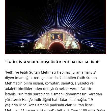
“FATİH, İSTANBUL’U HOŞGÖRÜ KENTİ HALİNE GETİRDİ”
“Fethi ve Fatih Sultan Mehmet’i hepimiz iyi anlamalıyız”
diyen İmamoğlu, konuşmasında, 7 dil bilen Fatih Sultan
Mehmet’in bilim insanı, komutan, sanatçı, siyasetçi ve
adaletli kimliklerinden detaylı örnekler verdi. Fatih’in,
İstanbul’un fethi sürecinde Osmanlı donanmasını karadan
yürüterek Haliç’e indirdiğini hatırlatan İmamoğlu, “19
yaşında ikinci kez Osmanlı padişahı olan Sultan İkinci
Mehmet, 21 yaşında İstanbul’u fethetti. Tam 1100 yıllık Doğu