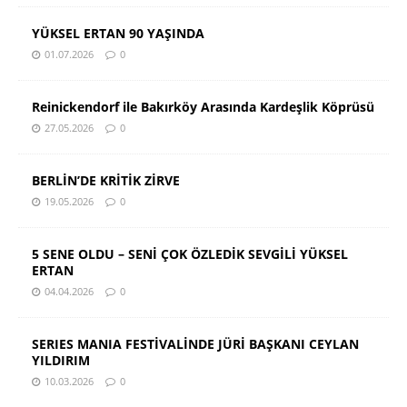
YÜKSEL ERTAN 90 YAŞINDA
01.07.2026
0
Reinickendorf ile Bakırköy Arasında Kardeşlik Köprüsü
27.05.2026
0
BERLİN’DE KRİTİK ZİRVE
19.05.2026
0
5 SENE OLDU – SENİ ÇOK ÖZLEDİK SEVGİLİ YÜKSEL
ERTAN
04.04.2026
0
SERIES MANIA FESTİVALİNDE JÜRİ BAŞKANI CEYLAN
YILDIRIM
10.03.2026
0