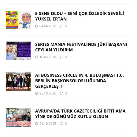
5 SENE OLDU – SENİ ÇOK ÖZLEDİK SEVGİLİ
YÜKSEL ERTAN
04.04.2026
0
SERIES MANIA FESTİVALİNDE JÜRİ BAŞKANI
CEYLAN YILDIRIM
10.03.2026
0
AI BUSINESS CIRCLE’IN 4. BULUŞMASI T.C.
BERLİN BAŞKONSOLOSLUĞU’NDA
GERÇEKLEŞTİ
25.10.2025
0
AVRUPA’DA TÜRK GAZETECİLİĞİ BİTTİ AMA
YİNE DE GÜNÜMÜZ KUTLU OLSUN
21.10.2025
0