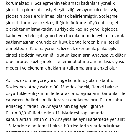
korumaktadır. Sözleşmenin tek amacı kadınlara yönelik
şiddet, toplumsal cinsiyet eşitsizliği ve ayrımcılık ile ev içi
şiddetin sona erdirilmesi olarak belirlenmiştir. Sözleşme,
şiddeti kadın ve erkek eşitliğinin önünde büyük bir engel
olarak tanımlamaktadır. Türkiye’de kadına yönelik şiddet,
kadın ve erkek eşitliğinin hem hukuki hem de eylemli olarak
sağlanmasının önünde en büyük engellerden birini teşkil
etmektedir. Kadına yönelik, fiziksel, ekonomik, psikolojik,
cinsel şiddetin yaygınlığı, bugün kadınların Anayasa ve diğer
uluslararası sözleşmeler ile teminat altına alınan kişi, siyasi,
medeni ve ekonomik haklarını kullanmalarına engel olur.
Ayrıca, usulüne göre yürürlüğe konulmuş olan İstanbul
Sözleşmesi Anayasa’nın 90. Maddesi’ndeki, “temel hak ve
özgürlüklere ilişkin milletlerarası andlaşmaların kanunlar ile
çatışması halinde, milletlerarası andlaşmaların üstün kabul
edileceği” ifadesi ve Anayasa’nın bağlayıcılığını ve
üstünlüğünü ifade eden 11. Maddesi kapsamında
kanunlardan üstün olup Anayasa ile aynı kademede yer alır;
13. Madde olan temel hak ve hürriyetlerin sınırlandırılması