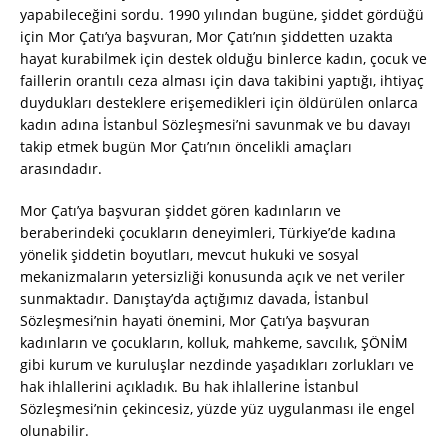
yapabileceğini sordu. 1990 yılından bugüne, şiddet gördüğü
için Mor Çatı’ya başvuran, Mor Çatı’nın şiddetten uzakta
hayat kurabilmek için destek olduğu binlerce kadın, çocuk ve
faillerin orantılı ceza alması için dava takibini yaptığı, ihtiyaç
duydukları desteklere erişemedikleri için öldürülen onlarca
kadın adına İstanbul Sözleşmesi’ni savunmak ve bu davayı
takip etmek bugün Mor Çatı’nın öncelikli amaçları
arasındadır.
Mor Çatı’ya başvuran şiddet gören kadınların ve
beraberindeki çocukların deneyimleri, Türkiye’de kadına
yönelik şiddetin boyutları, mevcut hukuki ve sosyal
mekanizmaların yetersizliği konusunda açık ve net veriler
sunmaktadır. Danıştay’da açtığımız davada, İstanbul
Sözleşmesi’nin hayati önemini, Mor Çatı’ya başvuran
kadınların ve çocukların, kolluk, mahkeme, savcılık, ŞÖNİM
gibi kurum ve kuruluşlar nezdinde yaşadıkları zorlukları ve
hak ihlallerini açıkladık. Bu hak ihlallerine İstanbul
Sözleşmesi’nin çekincesiz, yüzde yüz uygulanması ile engel
olunabilir.