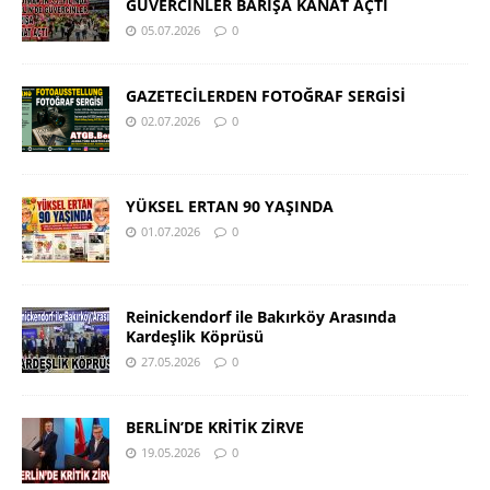
GÜVERCİNLER BARIŞA KANAT AÇTI
05.07.2026
0
GAZETECİLERDEN FOTOĞRAF SERGİSİ
02.07.2026
0
YÜKSEL ERTAN 90 YAŞINDA
01.07.2026
0
Reinickendorf ile Bakırköy Arasında
Kardeşlik Köprüsü
27.05.2026
0
BERLİN’DE KRİTİK ZİRVE
19.05.2026
0