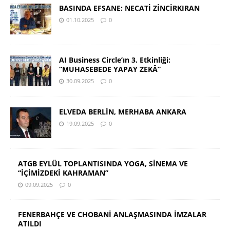
BASINDA EFSANE: NECATİ ZİNCİRKIRAN
01.10.2025
0
AI Business Circle’ın 3. Etkinliği:
“MUHASEBEDE YAPAY ZEKÂ”
30.09.2025
0
ELVEDA BERLİN, MERHABA ANKARA
19.09.2025
0
ATGB EYLÜL TOPLANTISINDA YOGA, SİNEMA VE
“İÇİMİZDEKİ KAHRAMAN”
09.09.2025
0
FENERBAHÇE VE CHOBANİ ANLAŞMASINDA İMZALAR
ATILDI