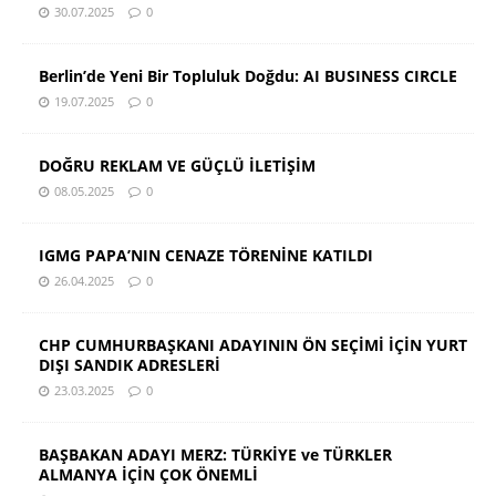
30.07.2025
0
Berlin’de Yeni Bir Topluluk Doğdu: AI BUSINESS CIRCLE
19.07.2025
0
DOĞRU REKLAM VE GÜÇLÜ İLETİŞİM
08.05.2025
0
IGMG PAPA’NIN CENAZE TÖRENİNE KATILDI
26.04.2025
0
CHP CUMHURBAŞKANI ADAYININ ÖN SEÇİMİ İÇİN YURT
DIŞI SANDIK ADRESLERİ
23.03.2025
0
BAŞBAKAN ADAYI MERZ: TÜRKİYE ve TÜRKLER
ALMANYA İÇİN ÇOK ÖNEMLİ