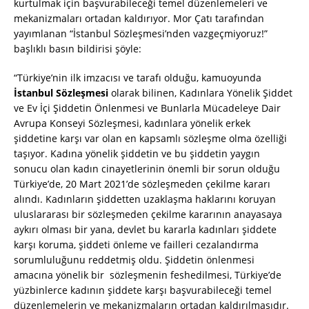
kurtulmak için başvurabileceği temel düzenlemeleri ve
mekanizmaları ortadan kaldırıyor. Mor Çatı tarafından
yayımlanan “İstanbul Sözleşmesi’nden vazgeçmiyoruz!”
başlıklı basın bildirisi şöyle:
“Türkiye’nin ilk imzacısı ve tarafı olduğu, kamuoyunda
İstanbul Sözleşmesi
olarak bilinen, Kadınlara Yönelik Şiddet
ve Ev İçi Şiddetin Önlenmesi ve Bunlarla Mücadeleye Dair
Avrupa Konseyi Sözleşmesi, kadınlara yönelik erkek
şiddetine karşı var olan en kapsamlı sözleşme olma özelliği
taşıyor. Kadına yönelik şiddetin ve bu şiddetin yaygın
sonucu olan kadın cinayetlerinin önemli bir sorun olduğu
Türkiye’de, 20 Mart 2021’de sözleşmeden çekilme kararı
alındı. Kadınların şiddetten uzaklaşma haklarını koruyan
uluslararası bir sözleşmeden çekilme kararının anayasaya
aykırı olması bir yana, devlet bu kararla kadınları şiddete
karşı koruma, şiddeti önleme ve failleri cezalandırma
sorumluluğunu reddetmiş oldu. Şiddetin önlenmesi
amacına yönelik bir sözleşmenin feshedilmesi, Türkiye’de
yüzbinlerce kadının şiddete karşı başvurabileceği temel
düzenlemelerin ve mekanizmaların ortadan kaldırılmasıdır.