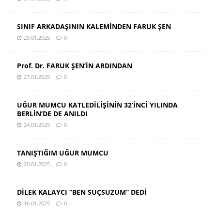
SINIF ARKADAŞININ KALEMİNDEN FARUK ŞEN
29.01.2025
0
Prof. Dr. FARUK ŞEN’İN ARDINDAN
27.01.2025
0
UĞUR MUMCU KATLEDİLİŞİNİN 32’İNCİ YILINDA
BERLİN’DE DE ANILDI
24.01.2025
0
TANIŞTIĞIM UĞUR MUMCU
20.01.2025
0
DİLEK KALAYCI “BEN SUÇSUZUM” DEDİ
16.01.2025
0