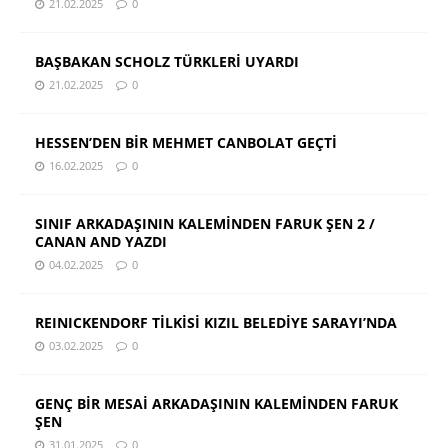
21.02.2025
0
BAŞBAKAN SCHOLZ TÜRKLERİ UYARDI
21.02.2025
0
HESSEN’DEN BİR MEHMET CANBOLAT GEÇTİ
16.02.2025
0
SINIF ARKADAŞININ KALEMİNDEN FARUK ŞEN 2 /
CANAN AND YAZDI
04.02.2025
0
REINICKENDORF TİLKİSİ KIZIL BELEDİYE SARAYI’NDA
03.02.2025
0
GENÇ BİR MESAİ ARKADAŞININ KALEMİNDEN FARUK
ŞEN
31.01.2025
0