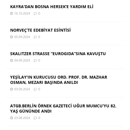
KAYRA’DAN BOSNA HERSEK’E YARDIM ELİ
16.10.2024
0
NORVEÇ’TE EDEBİYAT ESİNTİSİ
05.09.2024
0
SKALITZER STRASSE “EUROGIDA”SINA KAVUŞTU
04.09.2024
0
YEŞİLAY’IN KURUCUSU ORD. PROF. DR. MAZHAR
OSMAN, MEZARI BAŞINDA ANILDI
03.09.2024
0
ATGB.BERLİN ÖRNEK GAZETECİ UĞUR MUMCU’YU 82.
YAŞ GÜNÜNDE ANDI
23.08.2024
0