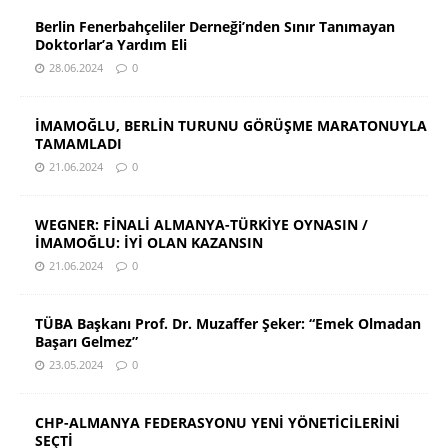
Berlin Fenerbahçeliler Derneği’nden Sınır Tanımayan
Doktorlar’a Yardım Eli
28.06.2024
0
İMAMOĞLU, BERLİN TURUNU GÖRÜŞME MARATONUYLA
TAMAMLADI
21.06.2024
0
WEGNER: FİNALİ ALMANYA-TÜRKİYE OYNASIN /
İMAMOĞLU: İYİ OLAN KAZANSIN
21.06.2024
0
TÜBA Başkanı Prof. Dr. Muzaffer Şeker: “Emek Olmadan
Başarı Gelmez”
23.05.2024
0
CHP-ALMANYA FEDERASYONU YENİ YÖNETİCİLERİNİ
SEÇTİ