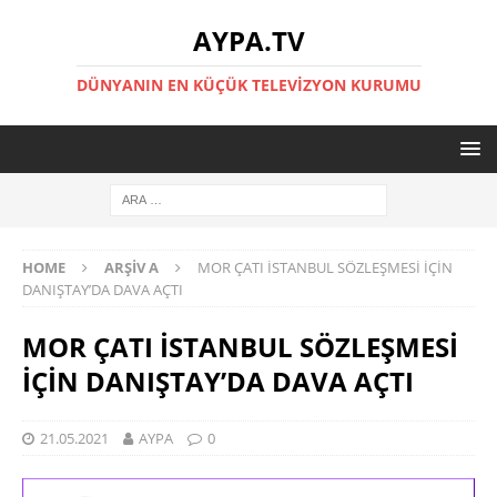
AYPA.TV
DÜNYANIN EN KÜÇÜK TELEVIZYON KURUMU
HOME
ARŞIV A
MOR ÇATI İSTANBUL SÖZLEŞMESİ İÇİN
DANIŞTAY’DA DAVA AÇTI
MOR ÇATI İSTANBUL SÖZLEŞMESİ
İÇİN DANIŞTAY’DA DAVA AÇTI
21.05.2021
AYPA
0