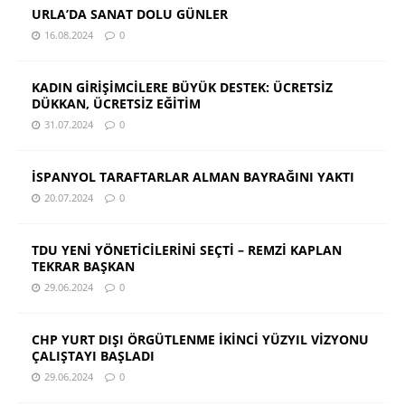
URLA’DA SANAT DOLU GÜNLER
16.08.2024
0
KADIN GİRİŞİMCİLERE BÜYÜK DESTEK: ÜCRETSİZ
DÜKKAN, ÜCRETSİZ EĞİTİM
31.07.2024
0
İSPANYOL TARAFTARLAR ALMAN BAYRAĞINI YAKTI
20.07.2024
0
TDU YENİ YÖNETİCİLERİNİ SEÇTİ – REMZİ KAPLAN
TEKRAR BAŞKAN
29.06.2024
0
CHP YURT DIŞI ÖRGÜTLENME İKİNCİ YÜZYIL VİZYONU
ÇALIŞTAYI BAŞLADI
29.06.2024
0