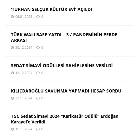
‘TURHAN SELÇUK KÜLTÜR EVİ’ AÇILDI
06.01.2025
0
TÜRK WALLRAFF YAZDI – 3 / PANDEMİNİN PERDE
ARKASI
30.12.2024
0
SEDAT SİMAVİ ÖDÜLLERİ SAHİPLERİNE VERİLDİ
12.12.2024
0
KILIÇDAROĞLU SAVUNMA YAPMADI HESAP SORDU
22.11.2024
0
TGC Sedat Simavi 2024 “Karikatür Ödülü” Erdoğan
Karayel’e Verildi
15.11.2024
0