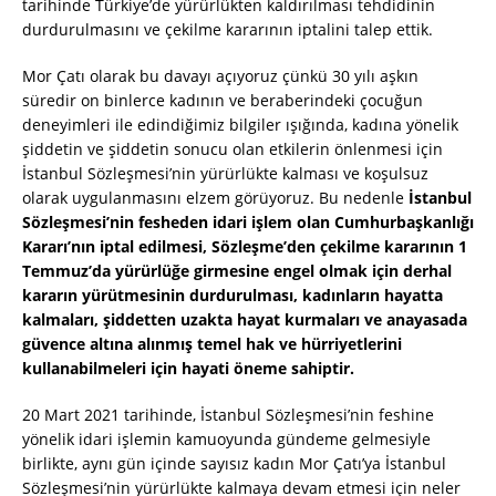
tarihinde Türkiye’de yürürlükten kaldırılması tehdidinin
durdurulmasını ve çekilme kararının iptalini talep ettik.
Mor Çatı olarak bu davayı açıyoruz çünkü 30 yılı aşkın
süredir on binlerce kadının ve beraberindeki çocuğun
deneyimleri ile edindiğimiz bilgiler ışığında, kadına yönelik
şiddetin ve şiddetin sonucu olan etkilerin önlenmesi için
İstanbul Sözleşmesi’nin yürürlükte kalması ve koşulsuz
olarak uygulanmasını elzem görüyoruz. Bu nedenle
İstanbul
Sözleşmesi’nin fesheden idari işlem olan Cumhurbaşkanlığı
Kararı’nın iptal edilmesi, Sözleşme’den çekilme kararının 1
Temmuz’da yürürlüğe girmesine engel olmak için derhal
kararın yürütmesinin durdurulması, kadınların hayatta
kalmaları, şiddetten uzakta hayat kurmaları ve anayasada
güvence altına alınmış temel hak ve hürriyetlerini
kullanabilmeleri için hayati öneme sahiptir.
20 Mart 2021 tarihinde, İstanbul Sözleşmesi’nin feshine
yönelik idari işlemin kamuoyunda gündeme gelmesiyle
birlikte, aynı gün içinde sayısız kadın Mor Çatı’ya İstanbul
Sözleşmesi’nin yürürlükte kalmaya devam etmesi için neler