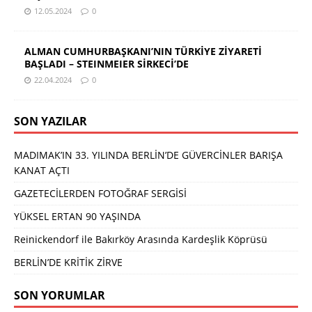
12.05.2024
0
ALMAN CUMHURBAŞKANI’NIN TÜRKİYE ZİYARETİ
BAŞLADI – STEINMEIER SİRKECİ’DE
22.04.2024
0
SON YAZILAR
MADIMAK’IN 33. YILINDA BERLİN’DE GÜVERCİNLER BARIŞA
KANAT AÇTI
GAZETECİLERDEN FOTOĞRAF SERGİSİ
YÜKSEL ERTAN 90 YAŞINDA
Reinickendorf ile Bakırköy Arasında Kardeşlik Köprüsü
BERLİN’DE KRİTİK ZİRVE
SON YORUMLAR