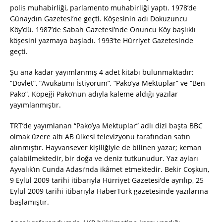
polis muhabirliği, parlamento muhabirliği yaptı. 1978’de
Günaydın Gazetesi’ne geçti. Köşesinin adı Dokuzuncu
Köy’dü. 1987’de Sabah Gazetesi’nde Onuncu Köy başlıklı
köşesini yazmaya başladı. 1993’te Hürriyet Gazetesinde
geçti.
Şu ana kadar yayımlanmış 4 adet kitabı bulunmaktadır:
“Dövlet”, “Avukatımı İstiyorum”, “Pako’ya Mektuplar” ve “Ben
Pako”. Köpeği Pako’nun adıyla kaleme aldığı yazılar
yayımlanmıştır.
TRT’de yayımlanan “Pako’ya Mektuplar” adlı dizi başta BBC
olmak üzere altı AB ülkesi televizyonu tarafından satın
alınmıştır. Hayvansever kişiliğiyle de bilinen yazar; keman
çalabilmektedir, bir doğa ve deniz tutkunudur. Yaz ayları
Ayvalık’ın Cunda Adası’nda ikâmet etmektedir. Bekir Coşkun,
9 Eylül 2009 tarihi itibarıyla Hürriyet Gazetesi’de ayrılıp, 25
Eylül 2009 tarihi itibarıyla HaberTürk gazetesinde yazılarına
başlamıştır.