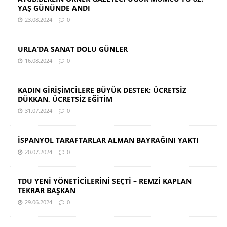
YAŞ GÜNÜNDE ANDI
23.08.2024
0
URLA’DA SANAT DOLU GÜNLER
16.08.2024
0
KADIN GİRİŞİMCİLERE BÜYÜK DESTEK: ÜCRETSİZ
DÜKKAN, ÜCRETSİZ EĞİTİM
31.07.2024
0
İSPANYOL TARAFTARLAR ALMAN BAYRAĞINI YAKTI
20.07.2024
0
TDU YENİ YÖNETİCİLERİNİ SEÇTİ – REMZİ KAPLAN
TEKRAR BAŞKAN
29.06.2024
0