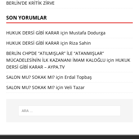
BERLİN’DE KRİTİK ZİRVE
SON YORUMLAR
HUKUK DERSİ GİBİ KARAR
için
Mustafa Dodurga
HUKUK DERSİ GİBİ KARAR
için
Riza Sahin
BERLİN CHP’DE “ATILMIŞLAR” İLE “ATANMIŞLAR”
MÜCADELESİNİN İLK KAZANANI İMAM KALOĞLU
için
HUKUK
DERSİ GİBİ KARAR – AYPA.TV
SALON MU? SOKAK MI?
için
Erdal Topbaş
SALON MU? SOKAK MI?
için
Veli Tazar