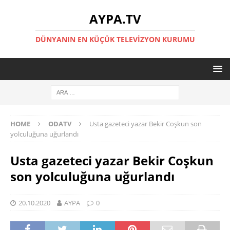
AYPA.TV
DÜNYANIN EN KÜÇÜK TELEVIZYON KURUMU
HOME
ODATV
Usta gazeteci yazar Bekir Coşkun son
yolculuğuna uğurlandı
Usta gazeteci yazar Bekir Coşkun
son yolculuğuna uğurlandı
20.10.2020
AYPA
0