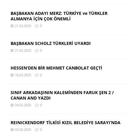
BAŞBAKAN ADAYI MERZ: TÜRKİYE ve TÜRKLER
ALMANYA İÇİN ÇOK ÖNEMLİ
21.02.2025
0
BAŞBAKAN SCHOLZ TÜRKLERİ UYARDI
21.02.2025
0
HESSEN’DEN BİR MEHMET CANBOLAT GEÇTİ
16.02.2025
0
SINIF ARKADAŞININ KALEMİNDEN FARUK ŞEN 2 /
CANAN AND YAZDI
04.02.2025
0
REINICKENDORF TİLKİSİ KIZIL BELEDİYE SARAYI’NDA
03.02.2025
0