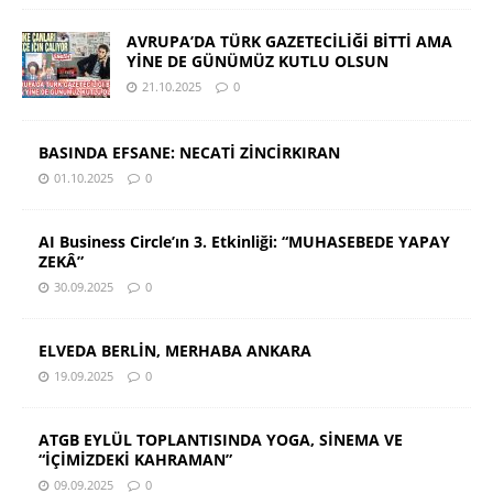
AVRUPA’DA TÜRK GAZETECİLİĞİ BİTTİ AMA
YİNE DE GÜNÜMÜZ KUTLU OLSUN
21.10.2025
0
BASINDA EFSANE: NECATİ ZİNCİRKIRAN
01.10.2025
0
AI Business Circle’ın 3. Etkinliği: “MUHASEBEDE YAPAY
ZEKÂ”
30.09.2025
0
ELVEDA BERLİN, MERHABA ANKARA
19.09.2025
0
ATGB EYLÜL TOPLANTISINDA YOGA, SİNEMA VE
“İÇİMİZDEKİ KAHRAMAN”
09.09.2025
0