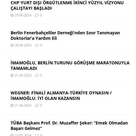
CHP YURT DIŞI ÖRGÜTLENME İKİNCİ YÜZYIL VİZYONU
ÇALIŞTAYI BAŞLADI
29.06.2024
0
Berlin Fenerbahçeliler Derneği’nden Sınır Tanımayan
Doktorlar’a Yardım Eli
28.06.2024
0
İMAMOĞLU, BERLİN TURUNU GÖRÜŞME MARATONUYLA
TAMAMLADI
21.06.2024
0
WEGNER: FİNALİ ALMANYA-TÜRKİYE OYNASIN /
İMAMOĞLU: İYİ OLAN KAZANSIN
21.06.2024
0
TÜBA Başkanı Prof. Dr. Muzaffer Şeker: “Emek Olmadan
Başarı Gelmez”
23.05.2024
0