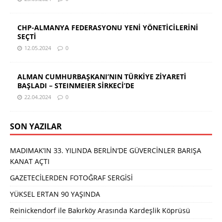
CHP-ALMANYA FEDERASYONU YENİ YÖNETİCİLERİNİ
SEÇTİ
12.05.2024
0
ALMAN CUMHURBAŞKANI’NIN TÜRKİYE ZİYARETİ
BAŞLADI – STEINMEIER SİRKECİ’DE
22.04.2024
0
SON YAZILAR
MADIMAK’IN 33. YILINDA BERLİN’DE GÜVERCİNLER BARIŞA
KANAT AÇTI
GAZETECİLERDEN FOTOĞRAF SERGİSİ
YÜKSEL ERTAN 90 YAŞINDA
Reinickendorf ile Bakırköy Arasında Kardeşlik Köprüsü