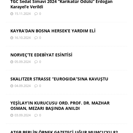
TGC Sedat Simavi 2024 “Karikatür Ödülü” Erdoğan
Karayel’e Verildi
15.11.2024
0
KAYRA’DAN BOSNA HERSEK’E YARDIM ELİ
16.10.2024
0
NORVEÇ’TE EDEBİYAT ESİNTİSİ
05.09.2024
0
SKALITZER STRASSE “EUROGIDA”SINA KAVUŞTU
04.09.2024
0
YEŞİLAY’IN KURUCUSU ORD. PROF. DR. MAZHAR
OSMAN, MEZARI BAŞINDA ANILDI
03.09.2024
0
ATGB.BERLİN ÖRNEK GAZETECİ UĞUR MUMCU’YU 82.