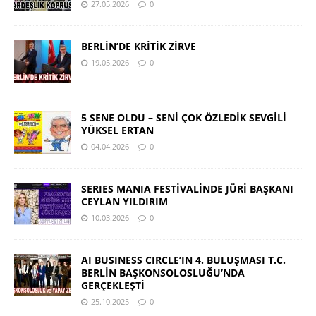
27.05.2026
0
BERLİN’DE KRİTİK ZİRVE
19.05.2026
0
5 SENE OLDU – SENİ ÇOK ÖZLEDİK SEVGİLİ
YÜKSEL ERTAN
04.04.2026
0
SERIES MANIA FESTİVALİNDE JÜRİ BAŞKANI
CEYLAN YILDIRIM
10.03.2026
0
AI BUSINESS CIRCLE’IN 4. BULUŞMASI T.C.
BERLİN BAŞKONSOLOSLUĞU’NDA
GERÇEKLEŞTİ
25.10.2025
0