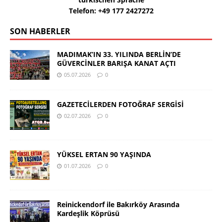
Telefon: +49 177 2427272
SON HABERLER
MADIMAK’IN 33. YILINDA BERLİN’DE
GÜVERCİNLER BARIŞA KANAT AÇTI
05.07.2026
0
GAZETECİLERDEN FOTOĞRAF SERGİSİ
02.07.2026
0
YÜKSEL ERTAN 90 YAŞINDA
01.07.2026
0
Reinickendorf ile Bakırköy Arasında
Kardeşlik Köprüsü