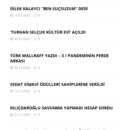
DİLEK KALAYCI “BEN SUÇSUZUM” DEDİ
16.01.2025
0
‘TURHAN SELÇUK KÜLTÜR EVİ’ AÇILDI
06.01.2025
0
TÜRK WALLRAFF YAZDI – 3 / PANDEMİNİN PERDE
ARKASI
30.12.2024
0
SEDAT SİMAVİ ÖDÜLLERİ SAHİPLERİNE VERİLDİ
12.12.2024
0
KILIÇDAROĞLU SAVUNMA YAPMADI HESAP SORDU
22.11.2024
0