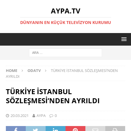
AYPA.TV
DÜNYANIN EN KÜÇÜK TELEVIZYON KURUMU
HOME
ODATV
TÜRKİYE İSTANBUL SÖZLEŞMESİ’NDEN
AYRILDI
TÜRKİYE İSTANBUL
SÖZLEŞMESİ’NDEN AYRILDI
20.03.2021
AYPA
0