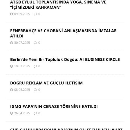
ATGB EYLÜL TOPLANTISINDA YOGA, SİNEMA VE
“İÇİMİZDEKİ KAHRAMAN”
09.09.2025
0
FENERBAHÇE VE CHOBANİ ANLAŞMASINDA İMZALAR
ATILDI
30.07.2025
0
Berlin’de Yeni Bir Topluluk Doğdu: AI BUSINESS CIRCLE
19.07.2025
0
DOĞRU REKLAM VE GÜÇLÜ İLETİŞİM
08.05.2025
0
IGMG PAPA’NIN CENAZE TÖRENİNE KATILDI
26.04.2025
0
CHP CUMHURBAŞKANI ADAYININ ÖN SEÇİMİ İÇİN YURT