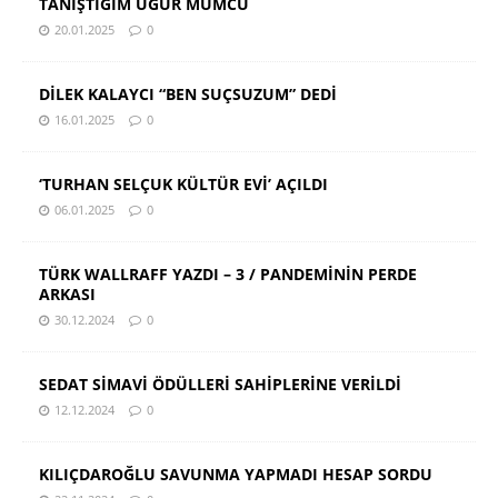
TANIŞTIĞIM UĞUR MUMCU
20.01.2025
0
DİLEK KALAYCI “BEN SUÇSUZUM” DEDİ
16.01.2025
0
‘TURHAN SELÇUK KÜLTÜR EVİ’ AÇILDI
06.01.2025
0
TÜRK WALLRAFF YAZDI – 3 / PANDEMİNİN PERDE
ARKASI
30.12.2024
0
SEDAT SİMAVİ ÖDÜLLERİ SAHİPLERİNE VERİLDİ
12.12.2024
0
KILIÇDAROĞLU SAVUNMA YAPMADI HESAP SORDU