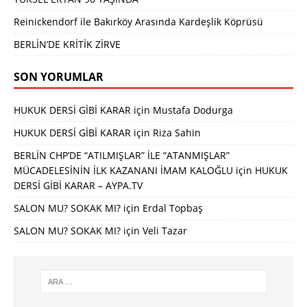
Reinickendorf ile Bakırköy Arasında Kardeşlik Köprüsü
BERLİN’DE KRİTİK ZİRVE
SON YORUMLAR
HUKUK DERSİ GİBİ KARAR
için
Mustafa Dodurga
HUKUK DERSİ GİBİ KARAR
için
Riza Sahin
BERLİN CHP’DE “ATILMIŞLAR” İLE “ATANMIŞLAR”
MÜCADELESİNİN İLK KAZANANI İMAM KALOĞLU
için
HUKUK
DERSİ GİBİ KARAR – AYPA.TV
SALON MU? SOKAK MI?
için
Erdal Topbaş
SALON MU? SOKAK MI?
için
Veli Tazar