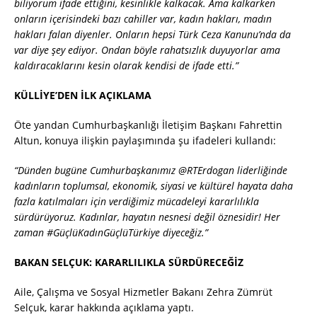
biliyorum ifade ettiğini, kesinlikle kalkacak. Ama kalkarken
onların içerisindeki bazı cahiller var, kadın hakları, madın
hakları falan diyenler. Onların hepsi Türk Ceza Kanunu’nda da
var diye şey ediyor. Ondan böyle rahatsızlık duyuyorlar ama
kaldıracaklarını kesin olarak kendisi de ifade etti.”
KÜLLİYE’DEN İLK AÇIKLAMA
Öte yandan Cumhurbaşkanlığı İletişim Başkanı Fahrettin
Altun, konuya ilişkin paylaşımında şu ifadeleri kullandı:
“Dünden bugüne Cumhurbaşkanımız @RTErdogan liderliğinde
kadınların toplumsal, ekonomik, siyasi ve kültürel hayata daha
fazla katılmaları için verdiğimiz mücadeleyi kararlılıkla
sürdürüyoruz. Kadınlar, hayatın nesnesi değil öznesidir! Her
zaman #GüçlüKadınGüçlüTürkiye diyeceğiz.”
BAKAN SELÇUK: KARARLILIKLA SÜRDÜRECEĞİZ
Aile, Çalışma ve Sosyal Hizmetler Bakanı Zehra Zümrüt
Selçuk, karar hakkında açıklama yaptı.