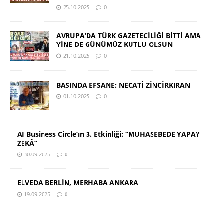
25.10.2025
0
AVRUPA’DA TÜRK GAZETECİLİĞİ BİTTİ AMA
YİNE DE GÜNÜMÜZ KUTLU OLSUN
21.10.2025
0
BASINDA EFSANE: NECATİ ZİNCİRKIRAN
01.10.2025
0
AI Business Circle’ın 3. Etkinliği: “MUHASEBEDE YAPAY
ZEKÂ”
30.09.2025
0
ELVEDA BERLİN, MERHABA ANKARA
19.09.2025
0