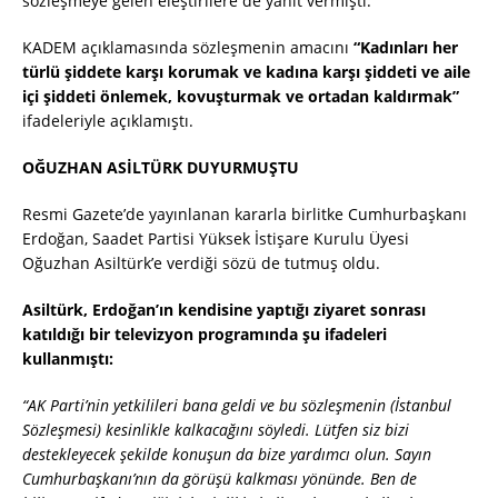
sözleşmeye gelen eleştirilere de yanıt vermişti.
KADEM açıklamasında sözleşmenin amacını
“Kadınları her
türlü şiddete karşı korumak ve kadına karşı şiddeti ve aile
içi şiddeti önlemek, kovuşturmak ve ortadan kaldırmak”
ifadeleriyle açıklamıştı.
OĞUZHAN ASİLTÜRK DUYURMUŞTU
Resmi Gazete’de yayınlanan kararla birlitke Cumhurbaşkanı
Erdoğan, Saadet Partisi Yüksek İstişare Kurulu Üyesi
Oğuzhan Asiltürk’e verdiği sözü de tutmuş oldu.
Asiltürk, Erdoğan’ın kendisine yaptığı ziyaret sonrası
katıldığı bir televizyon programında şu ifadeleri
kullanmıştı:
“AK Parti’nin yetkilileri bana geldi ve bu sözleşmenin (İstanbul
Sözleşmesi) kesinlikle kalkacağını söyledi. Lütfen siz bizi
destekleyecek şekilde konuşun da bize yardımcı olun. Sayın
Cumhurbaşkanı’nın da görüşü kalkması yönünde. Ben de