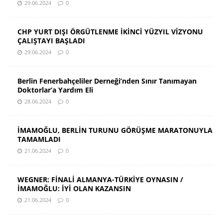
29.06.2024
0
CHP YURT DIŞI ÖRGÜTLENME İKİNCİ YÜZYIL VİZYONU
ÇALIŞTAYI BAŞLADI
29.06.2024
0
Berlin Fenerbahçeliler Derneği’nden Sınır Tanımayan
Doktorlar’a Yardım Eli
28.06.2024
0
İMAMOĞLU, BERLİN TURUNU GÖRÜŞME MARATONUYLA
TAMAMLADI
21.06.2024
0
WEGNER: FİNALİ ALMANYA-TÜRKİYE OYNASIN /
İMAMOĞLU: İYİ OLAN KAZANSIN
21.06.2024
0