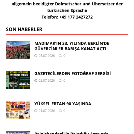
allgemein beeidigter Dolmetscher und Übersetzer der
türkischen Sprache
Telefon: +49 177 2427272
SON HABERLER
MADIMAK’IN 33. YILINDA BERLİN’DE
GÜVERCİNLER BARIŞA KANAT AÇTI
05.07.2026
0
GAZETECİLERDEN FOTOĞRAF SERGİSİ
02.07.2026
0
YÜKSEL ERTAN 90 YAŞINDA
01.07.2026
0
Reinickendorf ile Bakırköy Arasında