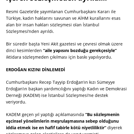
Resmi Gazete’de yayımlanan Cumhurbaşkanı Kararı ile
Türkiye, kadın haklarını savunan ve AİHM kurallarını esas
alan bir insan hakları sözleşmesi olan İstanbul
Sözleşmesi’nden ayrıldı.
Bir süredir başta Yeni Akit gazetesi ve çevresi olmak üzere
dinci kesimlerden
“aile yapısını bozduğu gerekçesiyle”
iktidara sözleşmeden çıkılması için baskı yapılıyordu.
ERDOĞAN KIZINI DİNLEMEDİ
Cumhurbaşkanı Recep Tayyip Erdoğan’ın kızı Sümeyye
Erdoğan’ın başkan yardımcılığını yaptığı Kadın ve Demokrasi
Derneği (KADEM) ise İstanbul Sözleşmesi’ne destek
veriyordu.
KADEM geçen yıl yaptığı açıklamasında
“Bu sözleşmenin
eşcinsel yönelimlerin meşrulaşmasına sebep olduğunu
iddia etmek ise en hafif tabirle kötü niyetliliktir”
diyerek