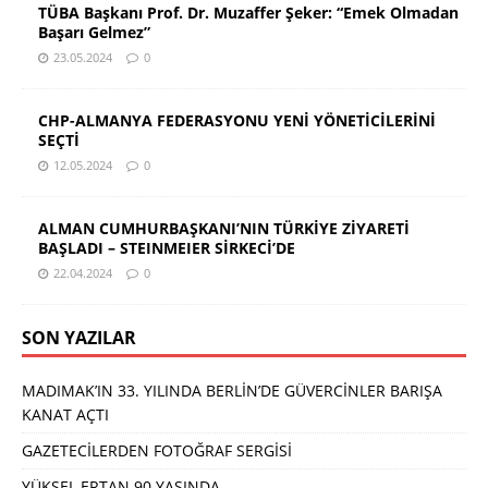
TÜBA Başkanı Prof. Dr. Muzaffer Şeker: “Emek Olmadan
Başarı Gelmez”
23.05.2024
0
CHP-ALMANYA FEDERASYONU YENİ YÖNETİCİLERİNİ
SEÇTİ
12.05.2024
0
ALMAN CUMHURBAŞKANI’NIN TÜRKİYE ZİYARETİ
BAŞLADI – STEINMEIER SİRKECİ’DE
22.04.2024
0
SON YAZILAR
MADIMAK’IN 33. YILINDA BERLİN’DE GÜVERCİNLER BARIŞA
KANAT AÇTI
GAZETECİLERDEN FOTOĞRAF SERGİSİ
YÜKSEL ERTAN 90 YAŞINDA