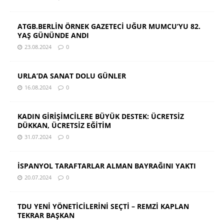
ATGB.BERLİN ÖRNEK GAZETECİ UĞUR MUMCU’YU 82.
YAŞ GÜNÜNDE ANDI
23.08.2024
0
URLA’DA SANAT DOLU GÜNLER
16.08.2024
0
KADIN GİRİŞİMCİLERE BÜYÜK DESTEK: ÜCRETSİZ
DÜKKAN, ÜCRETSİZ EĞİTİM
31.07.2024
0
İSPANYOL TARAFTARLAR ALMAN BAYRAĞINI YAKTI
20.07.2024
0
TDU YENİ YÖNETİCİLERİNİ SEÇTİ – REMZİ KAPLAN
TEKRAR BAŞKAN