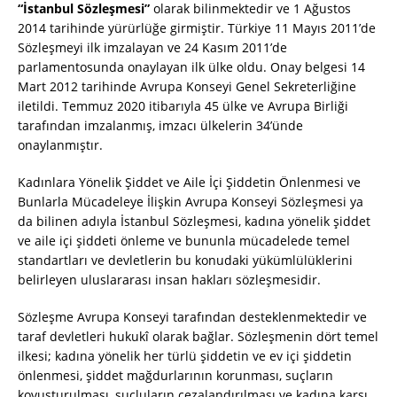
“İstanbul Sözleşmesi”
olarak bilinmektedir ve 1 Ağustos
2014 tarihinde yürürlüğe girmiştir. Türkiye 11 Mayıs 2011’de
Sözleşmeyi ilk imzalayan ve 24 Kasım 2011’de
parlamentosunda onaylayan ilk ülke oldu. Onay belgesi 14
Mart 2012 tarihinde Avrupa Konseyi Genel Sekreterliğine
iletildi. Temmuz 2020 itibarıyla 45 ülke ve Avrupa Birliği
tarafından imzalanmış, imzacı ülkelerin 34’ünde
onaylanmıştır.
Kadınlara Yönelik Şiddet ve Aile İçi Şiddetin Önlenmesi ve
Bunlarla Mücadeleye İlişkin Avrupa Konseyi Sözleşmesi ya
da bilinen adıyla İstanbul Sözleşmesi, kadına yönelik şiddet
ve aile içi şiddeti önleme ve bununla mücadelede temel
standartları ve devletlerin bu konudaki yükümlülüklerini
belirleyen uluslararası insan hakları sözleşmesidir.
Sözleşme Avrupa Konseyi tarafından desteklenmektedir ve
taraf devletleri hukukî olarak bağlar. Sözleşmenin dört temel
ilkesi; kadına yönelik her türlü şiddetin ve ev içi şiddetin
önlenmesi, şiddet mağdurlarının korunması, suçların
kovuşturulması, suçluların cezalandırılması ve kadına karşı