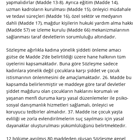
yapmalıdırlar (Madde 13-8). Ayrıca eğitim (Madde 14),
uzman kadroların kurulması (Madde 15), önleyici müdahale
ve tedavi süreçleri (Madde 16), özel sektör ve medyanın
dahli (Madde 17), mağdur kişilerin hukuki yardım alma hakkı
(Madde 57) ve izleme kurulu (Madde 66) mekanizmalarının
sağlanması taraf devletlerin sorumluluğu altındadır.
Sözleşme ağırlıkla kadına yönelik şiddeti önleme amacı
gütse de Madde 2’de belirtildiği üzere hane halkının tüm
üyelerini kapsamaktadır. Buna göre Sözleşme sadece
kadınlara yönelik değil çocuklara karşı şiddet ve çocuk
istismarının önlenmesini de amaçlamaktadır. 26. Madde bu
kapsamda belirlenmiştir ve maddeye göre taraf devletler
şiddet mağduru olan çocukların haklarını korumalı ve
yaşanan menfi duruma karşı yasal düzenlemeler ile psiko-
sosyal danışmanlık hizmetleri sağlamalı, önleyici ve
koruyucu tedbirler almalıdır. 37. Madde ise çocuk yaşta
evliliği ve zorla evlendirilmelerin suç sayılması için yasal
dayanaklar oluşturulması yükümlülüğünü belirtmektedir.
12 bölüme ayrılmış 80 maddeden oluşan Sözleşme genel