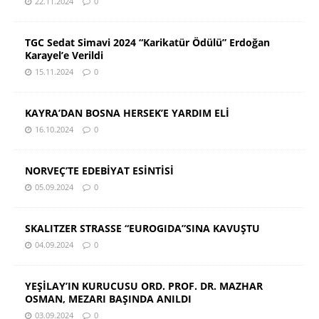
22.11.2024
0
TGC Sedat Simavi 2024 “Karikatür Ödülü” Erdoğan
Karayel’e Verildi
15.11.2024
0
KAYRA’DAN BOSNA HERSEK’E YARDIM ELİ
16.10.2024
0
NORVEÇ’TE EDEBİYAT ESİNTİSİ
05.09.2024
0
SKALITZER STRASSE “EUROGIDA”SINA KAVUŞTU
04.09.2024
0
YEŞİLAY’IN KURUCUSU ORD. PROF. DR. MAZHAR
OSMAN, MEZARI BAŞINDA ANILDI
03.09.2024
0