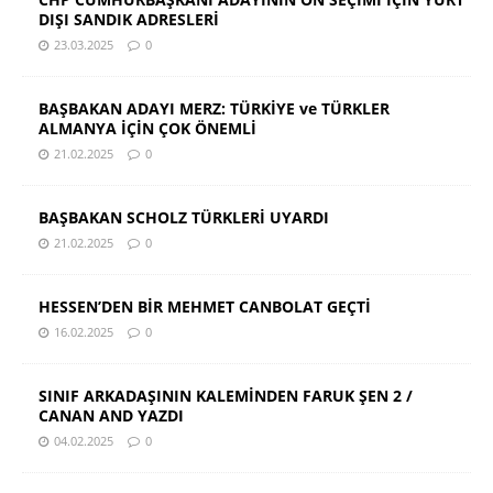
DIŞI SANDIK ADRESLERİ
23.03.2025
0
BAŞBAKAN ADAYI MERZ: TÜRKİYE ve TÜRKLER
ALMANYA İÇİN ÇOK ÖNEMLİ
21.02.2025
0
BAŞBAKAN SCHOLZ TÜRKLERİ UYARDI
21.02.2025
0
HESSEN’DEN BİR MEHMET CANBOLAT GEÇTİ
16.02.2025
0
SINIF ARKADAŞININ KALEMİNDEN FARUK ŞEN 2 /
CANAN AND YAZDI
04.02.2025
0