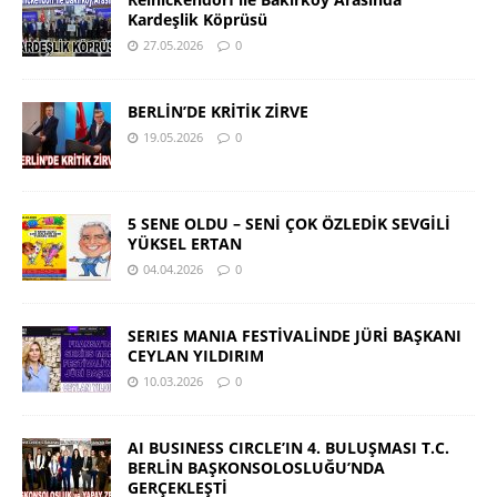
Kardeşlik Köprüsü
27.05.2026
0
BERLİN’DE KRİTİK ZİRVE
19.05.2026
0
5 SENE OLDU – SENİ ÇOK ÖZLEDİK SEVGİLİ
YÜKSEL ERTAN
04.04.2026
0
SERIES MANIA FESTİVALİNDE JÜRİ BAŞKANI
CEYLAN YILDIRIM
10.03.2026
0
AI BUSINESS CIRCLE’IN 4. BULUŞMASI T.C.
BERLİN BAŞKONSOLOSLUĞU’NDA
GERÇEKLEŞTİ