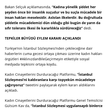
Bakan Selçuk açıklamasında,
“Kadına yönelik şiddet her
şeyden önce bir insanlık suçudur ve bu suçla mücadele bir
insan hakları meselesidir. Aslolan ilkelerdir. Bu doğrultuda
şiddetle mücadelemizi dün olduğu gibi bugün de yarın da
sıfır tolerans ilkesi ile kararlılıkla sürdüreceğiz”
dedi.
TEPKİLER BÜYÜDÜ EYLEM KARARI AÇIKLANDI
Türkiye’nin İstanbul Sözleşmesi’nden çekileceğine dair
haberlerin cuma gecesi ortaya çıkması üzerine kadın hakları
örgütleri #AklınızdanBileGeçirmeyin etiketiyle sosyal
medyada tepkisini ortaya koydu.
Kadın Cinayetlerini Durduracağız Platformu,
“İstanbul
Sözleşmesi’ni kaldıranlara karşı topyekün mücadeleye
çağırıyoruz”
tweetini paylaşarak eylem kararı aldıklarını
açıkladı.
Kadın Cinayetlerini Durduracağız Platformu Genel Temsilcisi
Gülsüm Kav da,
“İstanbul Sözleşmesi uygulansaydı binlerce