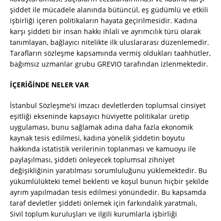
şiddet ile mücadele alanında bütüncül, eş güdümlü ve etkili
işbirliği içeren politikaların hayata geçirilmesidir. Kadına
karşı şiddeti bir insan hakkı ihlali ve ayrımcılık türü olarak
tanımlayan, bağlayıcı nitelikte ilk uluslararası düzenlemedir.
Tarafların sözleşme kapsamında vermiş oldukları taahhütler,
bağımsız uzmanlar grubu GREVIO tarafından izlenmektedir.
İÇERİĞİNDE NELER VAR
İstanbul Sözleşme’si imzacı devletlerden toplumsal cinsiyet
eşitliği ekseninde kapsayıcı hüviyette politikalar üretip
uygulaması, bunu sağlamak adına daha fazla ekonomik
kaynak tesis edilmesi, kadına yönelik şiddetin boyutu
hakkında istatistik verilerinin toplanması ve kamuoyu ile
paylaşılması, şiddeti önleyecek toplumsal zihniyet
değişikliğinin yaratılması sorumluluğunu yüklemektedir. Bu
yükümlülükteki temel beklenti ve koşul bunun hiçbir şekilde
ayrım yapılmadan tesis edilmesi yönündedir. Bu kapsamda
taraf devletler şiddeti önlemek için farkındalık yaratmalı,
Sivil toplum kuruluşları ve ilgili kurumlarla işbirliği