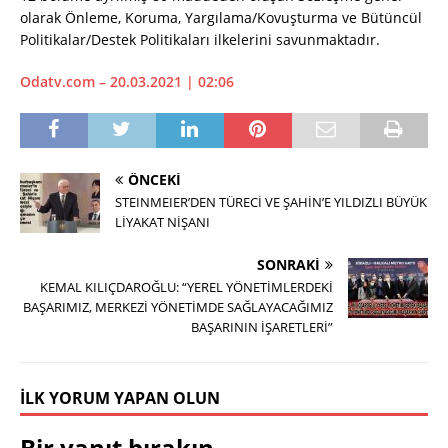
olarak Önleme, Koruma, Yargılama/Kovuşturma ve Bütüncül
Politikalar/Destek Politikaları ilkelerini savunmaktadır.
Odatv.com – 20.03.2021 | 02:06
ÖNCEKI
STEINMEIER’DEN TÜRECİ VE ŞAHİN’E YILDIZLI BÜYÜK
LİYAKAT NİŞANI
SONRAKI
KEMAL KILIÇDAROĞLU: “YEREL YÖNETİMLERDEKİ
BAŞARIMIZ, MERKEZİ YÖNETİMDE SAĞLAYACAĞIMIZ
BAŞARININ İŞARETLERİ”
İLK YORUM YAPAN OLUN
Bir yanıt bırakın