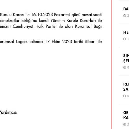
BA
2
HE
1
SI
ŞE
0
RE
SA
0
GE
KA
3