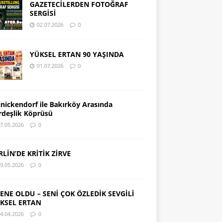
GAZETECİLERDEN FOTOĞRAF
SERGİSİ
02.07.2026
0
YÜKSEL ERTAN 90 YAŞINDA
01.07.2026
0
inickendorf ile Bakırköy Arasında
rdeşlik Köprüsü
7.05.2026
0
RLİN’DE KRİTİK ZİRVE
9.05.2026
0
SENE OLDU – SENİ ÇOK ÖZLEDİK SEVGİLİ
KSEL ERTAN
4.04.2026
0