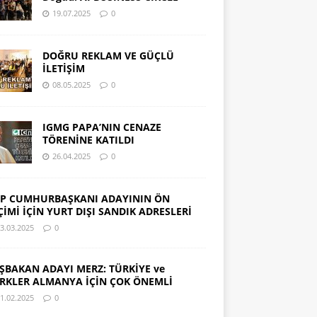
19.07.2025
0
DOĞRU REKLAM VE GÜÇLÜ
İLETİŞİM
08.05.2025
0
IGMG PAPA’NIN CENAZE
TÖRENİNE KATILDI
26.04.2025
0
P CUMHURBAŞKANI ADAYININ ÖN
ÇİMİ İÇİN YURT DIŞI SANDIK ADRESLERİ
3.03.2025
0
ŞBAKAN ADAYI MERZ: TÜRKİYE ve
RKLER ALMANYA İÇİN ÇOK ÖNEMLİ
1.02.2025
0