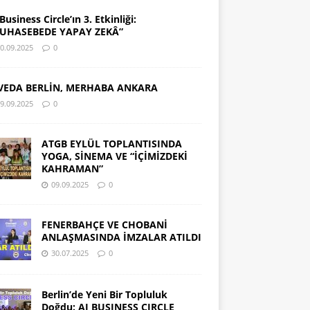
Business Circle’ın 3. Etkinliği:
UHASEBEDE YAPAY ZEKÂ”
0.09.2025
0
VEDA BERLİN, MERHABA ANKARA
9.09.2025
0
ATGB EYLÜL TOPLANTISINDA
YOGA, SİNEMA VE “İÇİMİZDEKİ
KAHRAMAN”
09.09.2025
0
FENERBAHÇE VE CHOBANİ
ANLAŞMASINDA İMZALAR ATILDI
30.07.2025
0
Berlin’de Yeni Bir Topluluk
Doğdu: AI BUSINESS CIRCLE