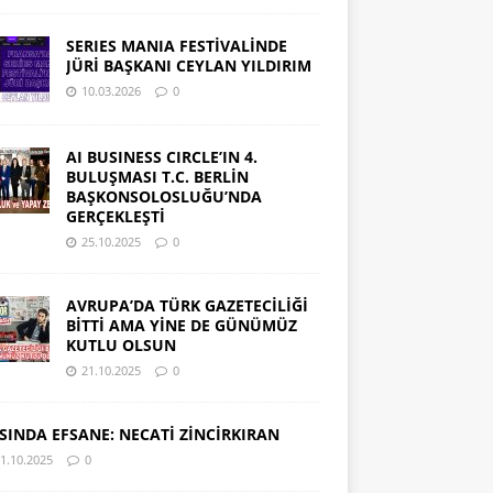
SERIES MANIA FESTİVALİNDE
JÜRİ BAŞKANI CEYLAN YILDIRIM
10.03.2026
0
AI BUSINESS CIRCLE’IN 4.
BULUŞMASI T.C. BERLİN
BAŞKONSOLOSLUĞU’NDA
GERÇEKLEŞTİ
25.10.2025
0
AVRUPA’DA TÜRK GAZETECİLİĞİ
BİTTİ AMA YİNE DE GÜNÜMÜZ
KUTLU OLSUN
21.10.2025
0
SINDA EFSANE: NECATİ ZİNCİRKIRAN
1.10.2025
0