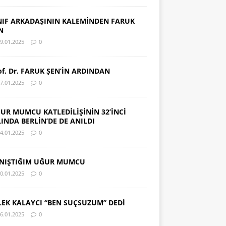
NIF ARKADAŞININ KALEMİNDEN FARUK
N
9.01.2025
0
of. Dr. FARUK ŞEN’İN ARDINDAN
7.01.2025
0
UR MUMCU KATLEDİLİŞİNİN 32’İNCİ
LINDA BERLİN’DE DE ANILDI
4.01.2025
0
NIŞTIĞIM UĞUR MUMCU
0.01.2025
0
LEK KALAYCI “BEN SUÇSUZUM” DEDİ
6.01.2025
0