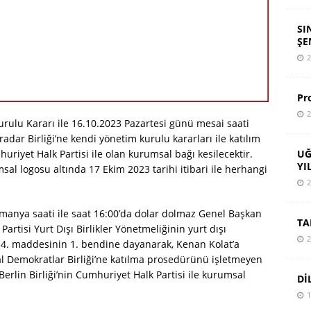
SI
ŞE
2
Pr
2
rulu Kararı ile 16.10.2023 Pazartesi günü mesai saati
ar Birliği’ne kendi yönetim kurulu kararları ile katılım
UĞ
iyet Halk Partisi ile olan kurumsal bağı kesilecektir.
YI
sal logosu altında 17 Ekim 2023 tarihi itibari ile herhangi
2
manya saati ile saat 16:00’da dolar dolmaz Genel Başkan
TA
rtisi Yurt Dışı Birlikler Yönetmeliğinin yurt dışı
2
n 4. maddesinin 1. bendine dayanarak, Kenan Kolat’a
al Demokratlar Birliği’ne katılma prosedürünü işletmeyen
lin Birliği’nin Cumhuriyet Halk Partisi ile kurumsal
Dİ
1