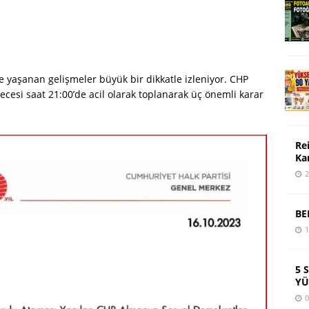
de yaşanan gelişmeler büyük bir dikkatle izleniyor. CHP
gecesi saat 21:00’de acil olarak toplanarak üç önemli karar
Re
Ka
2
BE
1
5 
YÜ
0