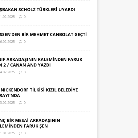
ŞBAKAN SCHOLZ TÜRKLERİ UYARDI
1.02.2025
0
SSEN’DEN BİR MEHMET CANBOLAT GEÇTİ
6.02.2025
0
NIF ARKADAŞININ KALEMİNDEN FARUK
N 2 / CANAN AND YAZDI
4.02.2025
0
INICKENDORF TİLKİSİ KIZIL BELEDİYE
RAYI’NDA
3.02.2025
0
NÇ BİR MESAİ ARKADAŞININ
LEMİNDEN FARUK ŞEN
1.01.2025
0