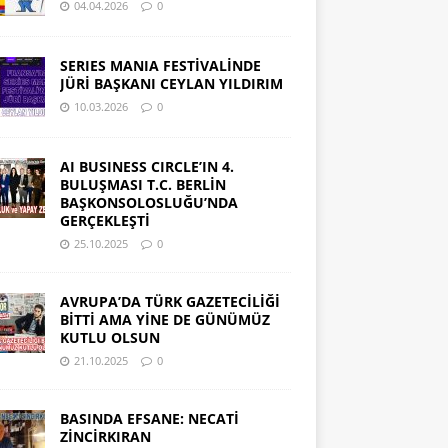
04.04.2026
0
SERIES MANIA FESTİVALİNDE
JÜRİ BAŞKANI CEYLAN YILDIRIM
10.03.2026
0
AI BUSINESS CIRCLE’IN 4.
BULUŞMASI T.C. BERLİN
BAŞKONSOLOSLUĞU’NDA
GERÇEKLEŞTİ
25.10.2025
0
AVRUPA’DA TÜRK GAZETECİLİĞİ
BİTTİ AMA YİNE DE GÜNÜMÜZ
KUTLU OLSUN
21.10.2025
0
BASINDA EFSANE: NECATİ
ZİNCİRKIRAN