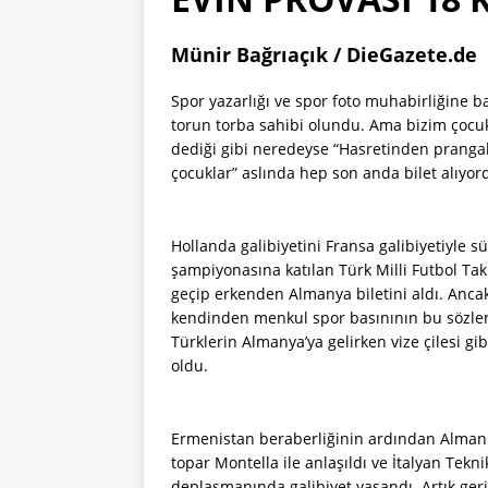
Münir Bağrıaçık / DieGazete.de
Spor yazarlığı ve spor foto muhabirliğine ba
torun torba sahibi olundu. Ama bizim çocukl
dediği gibi neredeyse “Hasretinden prangalar
çocuklar” aslında hep son anda bilet alıyo
Hollanda galibiyetini Fransa galibiyetiyle 
şampiyonasına katılan Türk Milli Futbol Tak
geçip erkenden Almanya biletini aldı. Ancak 
kendinden menkul spor basınının bu sözleri
Türklerin Almanya’ya gelirken vize çilesi g
oldu.
Ermenistan beraberliğinin ardından Alman T
topar Montella ile anlaşıldı ve İtalyan Tekn
deplasmanında galibiyet yaşandı. Artık geriye