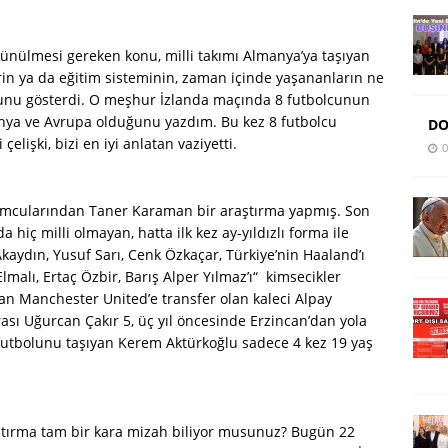
nülmesi gereken konu, milli takımı Almanya’ya taşıyan
rin ya da eğitim sisteminin, zaman içinde yaşananların ne
ğunu gösterdi. O meşhur İzlanda maçında 8 futbolcunun
manya ve Avrupa olduğunu yazdım. Bu kez 8 futbolcu
DO
elişki, bizi en iyi anlatan vaziyetti.
0
rumcularından Taner Karaman bir araştırma yapmış. Son
 hiç milli olmayan, hatta ilk kez ay-yıldızlı forma ile
Akaydın, Yusuf Sarı, Cenk Özkaçar, Türkiye’nin Haaland’ı
malı, Ertaç Özbir, Barış Alper Yılmaz’ı“ kimsecikler
 Manchester United’e transfer olan kaleci Alpay
ası Uğurcan Çakır 5, üç yıl öncesinde Erzincan’dan yola
e futbolunu taşıyan Kerem Aktürkoğlu sadece 4 kez 19 yaş
ştırma tam bir kara mizah biliyor musunuz? Bugün 22