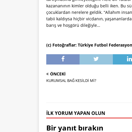
kazananının kimler olduğu belli iken. Bu s
çocuklardan nerelere geldik. “Allahım insa
tabii kaldıysa hiçbir vicdanın, yaşananla
barış ve hoşgörü dileğiyle…
(c) Fotoğraflar: Türkiye Futbol Federasyo
ÖNCEKI
KURUMSAL BAĞ KESİLDİ Mİ?
İLK YORUM YAPAN OLUN
Bir yanıt bırakın