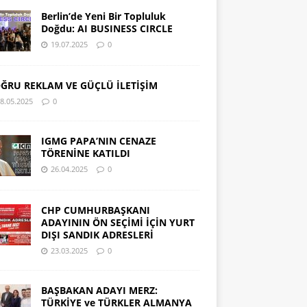
Berlin’de Yeni Bir Topluluk
Doğdu: AI BUSINESS CIRCLE
19.07.2025
0
ĞRU REKLAM VE GÜÇLÜ İLETİŞİM
8.05.2025
0
IGMG PAPA’NIN CENAZE
TÖRENİNE KATILDI
26.04.2025
0
CHP CUMHURBAŞKANI
ADAYININ ÖN SEÇİMİ İÇİN YURT
DIŞI SANDIK ADRESLERİ
23.03.2025
0
BAŞBAKAN ADAYI MERZ:
TÜRKİYE ve TÜRKLER ALMANYA