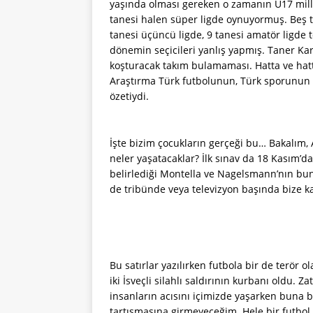
yaşında olması gereken o zamanın U17 milli
tanesi halen süper ligde oynuyormuş. Beş tanes
tanesi üçüncü ligde, 9 tanesi amatör ligde
dönemin seçicileri yanlış yapmış. Taner Kar
koşturacak takım bulamaması. Hatta ve hatt
Araştırma Türk futbolunun, Türk sporunu
özetiydi.
İşte bizim çocukların gerçeği bu… Bakalım,
neler yaşatacaklar? İlk sınav da 18 Kasım’da
belirlediği Montella ve Nagelsmann’nın bund
de tribünde veya televizyon başında bize k
Bu satırlar yazılırken futbola bir de terör o
iki İsveçli silahlı saldırının kurbanı oldu
insanların acısını içimizde yaşarken buna b
tartışmasına girmeyeceğim. Hele bir futbol