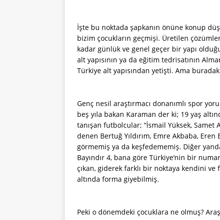
İşte bu noktada şapkanın önüne konup düşü
bizim çocukların geçmişi. Üretilen çözümle
kadar günlük ve genel geçer bir yapı oldu
alt yapısının ya da eğitim tedrisatının Al
Türkiye alt yapısından yetişti. Ama buradaki ç
Genç nesil araştırmacı donanımlı spor yo
beş yıla bakan Karaman der ki; 19 yaş altında
tanışan futbolcular; “İsmail Yüksek, Samet 
denen Bertuğ Yıldırım, Emre Akbaba, Eren El
görmemiş ya da keşfedememiş. Diğer yandan
Bayındır 4, bana göre Türkiye‘nin bir numar
çıkan, giderek farklı bir noktaya kendini v
altında forma giyebilmiş.
Peki o dönemdeki çocuklara ne olmuş? Ara