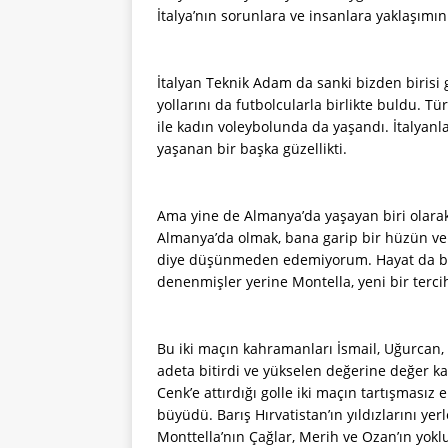
İtalya’nın sorunlara ve insanlara yaklaşımı
İtalyan Teknik Adam da sanki bizden birisi 
yollarını da futbolcularla birlikte buldu. Tü
ile kadın voleybolunda da yaşandı. İtalyan
yaşanan bir başka güzellikti.
Ama yine de Almanya’da yaşayan biri olarak,
Almanya’da olmak, bana garip bir hüzün ve
diye düşünmeden edemiyorum. Hayat da böyle
denenmişler yerine Montella, yeni bir tercih
Bu iki maçın kahramanları İsmail, Uğurcan, 
adeta bitirdi ve yükselen değerine değer ka
Cenk’e attırdığı golle iki maçın tartışması
büyüdü. Barış Hırvatistan’ın yıldızlarını ye
Monttella’nın Çağlar, Merih ve Ozan’ın yok