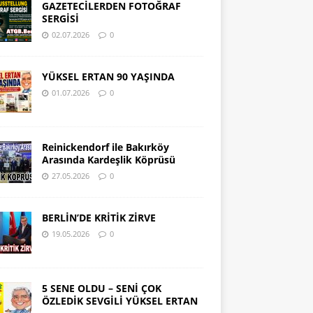
GAZETECİLERDEN FOTOĞRAF
SERGİSİ
02.07.2026
0
YÜKSEL ERTAN 90 YAŞINDA
01.07.2026
0
Reinickendorf ile Bakırköy
Arasında Kardeşlik Köprüsü
27.05.2026
0
BERLİN’DE KRİTİK ZİRVE
19.05.2026
0
5 SENE OLDU – SENİ ÇOK
ÖZLEDİK SEVGİLİ YÜKSEL ERTAN