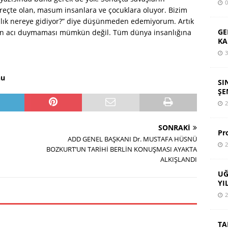
0
üreçte olan, masum insanlara ve çocuklara oluyor. Bizim
nlık nereye gidiyor?” diye düşünmeden edemiyorum. Artık
GE
rdan acı duymaması mümkün değil. Tüm dünya insanlığına
KA
3
nu
SI
ŞE
2
SONRAKI
Pr
ADD GENEL BAŞKANI Dr. MUSTAFA HÜSNÜ
2
BOZKURT’UN TARİHİ BERLİN KONUŞMASI AYAKTA
ALKIŞLANDI
UĞ
YI
2
TA