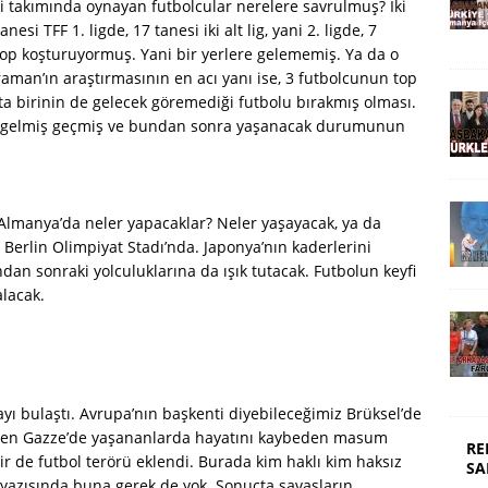
 takımında oynayan futbolcular nerelere savrulmuş? İki
i TFF 1. ligde, 17 tanesi iki alt lig, yani 2. ligde, 7
 top koşturuyormuş. Yani bir yerlere gelememiş. Ya da o
aman’ın araştırmasının en acı yanı ise, 3 futbolcunun top
a birinin de gelecek göremediği futbolu bırakmış olması.
n gelmiş geçmiş ve bundan sonra yaşanacak durumunun
 Almanya’da neler yapacaklar? Neler yaşayacak, ya da
 Berlin Olimpiyat Stadı’nda. Japonya’nın kaderlerini
an sonraki yolculuklarına da ışık tutacak. Futbolun keyfi
alacak.
layı bulaştı. Avrupa’nın başkenti diyebileceğimiz Brüksel’de
. Zaten Gazze’de yaşananlarda hayatını kaybeden masum
RE
ir de futbol terörü eklendi. Burada kim haklı kim haksız
SA
 yazısında buna gerek de yok. Sonuçta savaşların