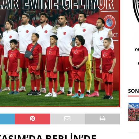
Ye
SON
KASIM’DA BERLİN’DE