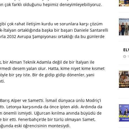
nın çok farklı olduğunu hepimiz deneyimleyebiliyoruz.
gibi çok rahat iletişim kurdu ve sorunlara karşı çözüm
rk-İtalyan ortaklığında başka bir başarı Daniele Santarelli
larla 2032 Avrupa Şampiyonası ortaklığı da bu günlerde
EL
1
 bir Alman Teknik Adamla değil de bir İtalyan ile
rmedi desem yalan olur. Hatta, kime niyet kime kısmet
 bir şey iste. Bir de gidip gidip dönenler, yani
ti.
Barış Alper ve Samet’ti. İsmail dünyaca ünlü Modriç’i
ttı. Letonya karşısında da önce ipten aldı. Ardında da
z en önemli ismiydi. Uğurcan kırılma anında büyüdü de
rle bir etti. Fenerbahçe’de bir türlü olmayan Samet,
luğunda eski öğrencisinin montesiydi.