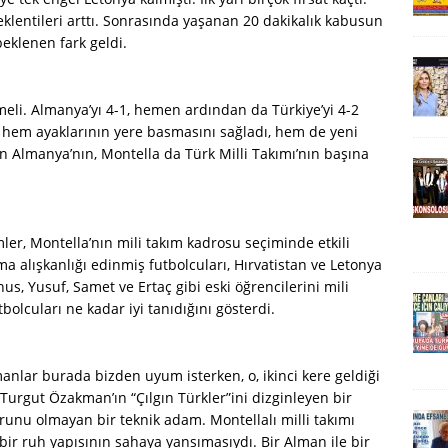
eklentileri arttı. Sonrasında yaşanan 20 dakikalık kabusun
eklenen fark geldi.
meli. Almanya’yı 4-1, hemen ardından da Türkiye’yi 4-2
a hem ayaklarının yere basmasını sağladı, hem de yeni
n Almanya’nın, Montella da Türk Milli Takımı’nın başına
mler, Montella’nın mili takım kadrosu seçiminde etkili
 alışkanlığı edinmiş futbolcuları, Hırvatistan ve Letonya
us, Yusuf, Samet ve Ertaç gibi eski öğrencilerini mili
bolcuları ne kadar iyi tanıdığını gösterdi.
anlar burada bizden uyum isterken, o, ikinci kere geldiği
Turgut Özakman’ın “Çılgın Türkler”ini dizginleyen bir
orunu olmayan bir teknik adam. Montellalı milli takımı
bir ruh yapısının sahaya yansımasıydı. Bir Alman ile bir