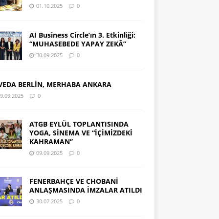
01.10.2025
0
AI Business Circle’ın 3. Etkinliği:
“MUHASEBEDE YAPAY ZEKÂ”
30.09.2025
0
VEDA BERLİN, MERHABA ANKARA
9.09.2025
0
ATGB EYLÜL TOPLANTISINDA
YOGA, SİNEMA VE “İÇİMİZDEKİ
KAHRAMAN”
09.09.2025
0
FENERBAHÇE VE CHOBANİ
ANLAŞMASINDA İMZALAR ATILDI
30.07.2025
0