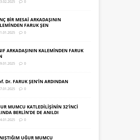
3.02.2025
0
NÇ BİR MESAİ ARKADAŞININ
LEMİNDEN FARUK ŞEN
1.01.2025
0
NIF ARKADAŞININ KALEMİNDEN FARUK
N
9.01.2025
0
of. Dr. FARUK ŞEN’İN ARDINDAN
7.01.2025
0
UR MUMCU KATLEDİLİŞİNİN 32’İNCİ
LINDA BERLİN’DE DE ANILDI
4.01.2025
0
NIŞTIĞIM UĞUR MUMCU