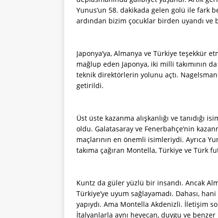
Yunus’un 58. dakikada gelen golü ile fark b
ardından bizim çocuklar birden uyandı ve b
Japonya’ya, Almanya ve Türkiye teşekkür et
mağlup eden Japonya, iki milli takımının d
teknik direktörlerin yolunu açtı. Nagelsman
getirildi.
Üst üste kazanma alışkanlığı ve tanıdığı isi
oldu. Galatasaray ve Fenerbahçe’nin kazanma
maçlarının en önemli isimleriydi. Ayrıca Yun
takıma çağıran Montella, Türkiye ve Türk fut
Kuntz da güler yüzlü bir insandı. Ancak Alm
Türkiye’ye uyum sağlayamadı. Dahası, hani 
yapıydı. Ama Montella Akdenizli. İletişim s
İtalyanlarla aynı heyecan, duygu ve benzer 