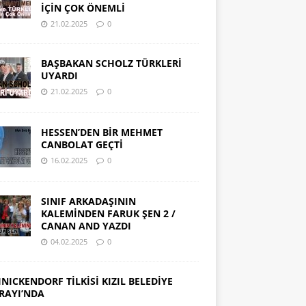
İÇİN ÇOK ÖNEMLİ
21.02.2025
0
BAŞBAKAN SCHOLZ TÜRKLERİ
UYARDI
21.02.2025
0
HESSEN’DEN BİR MEHMET
CANBOLAT GEÇTİ
16.02.2025
0
SINIF ARKADAŞININ
KALEMİNDEN FARUK ŞEN 2 /
CANAN AND YAZDI
04.02.2025
0
INICKENDORF TİLKİSİ KIZIL BELEDİYE
RAYI’NDA