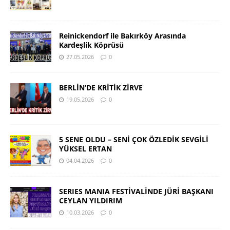
Reinickendorf ile Bakırköy Arasında
Kardeşlik Köprüsü
27.05.2026
0
BERLİN’DE KRİTİK ZİRVE
19.05.2026
0
5 SENE OLDU – SENİ ÇOK ÖZLEDİK SEVGİLİ
YÜKSEL ERTAN
04.04.2026
0
SERIES MANIA FESTİVALİNDE JÜRİ BAŞKANI
CEYLAN YILDIRIM
10.03.2026
0