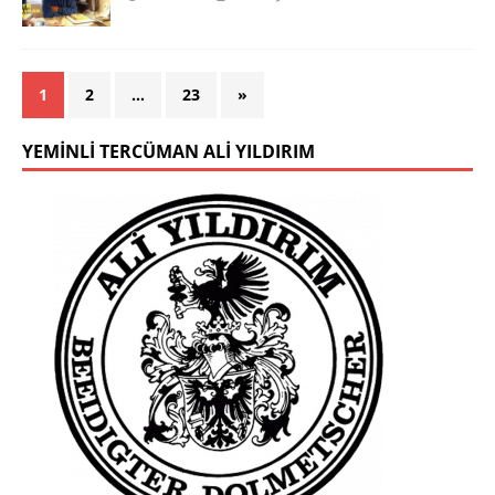
1
2
…
23
»
YEMINLI TERCÜMAN ALI YILDIRIM