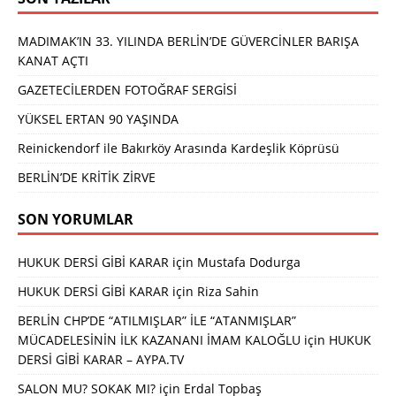
MADIMAK’IN 33. YILINDA BERLİN’DE GÜVERCİNLER BARIŞA
KANAT AÇTI
GAZETECİLERDEN FOTOĞRAF SERGİSİ
YÜKSEL ERTAN 90 YAŞINDA
Reinickendorf ile Bakırköy Arasında Kardeşlik Köprüsü
BERLİN’DE KRİTİK ZİRVE
SON YORUMLAR
HUKUK DERSİ GİBİ KARAR
için
Mustafa Dodurga
HUKUK DERSİ GİBİ KARAR
için
Riza Sahin
BERLİN CHP’DE “ATILMIŞLAR” İLE “ATANMIŞLAR”
MÜCADELESİNİN İLK KAZANANI İMAM KALOĞLU
için
HUKUK
DERSİ GİBİ KARAR – AYPA.TV
SALON MU? SOKAK MI?
için
Erdal Topbaş