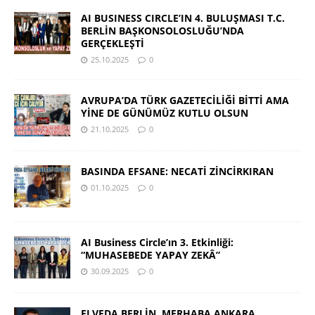
AI BUSINESS CIRCLE’IN 4. BULUŞMASI T.C.
BERLİN BAŞKONSOLOSLUĞU’NDA
GERÇEKLEŞTİ
25.10.2025
0
AVRUPA’DA TÜRK GAZETECİLİĞİ BİTTİ AMA
YİNE DE GÜNÜMÜZ KUTLU OLSUN
21.10.2025
0
BASINDA EFSANE: NECATİ ZİNCİRKIRAN
01.10.2025
0
AI Business Circle’ın 3. Etkinliği:
“MUHASEBEDE YAPAY ZEKÂ”
30.09.2025
0
ELVEDA BERLİN, MERHABA ANKARA