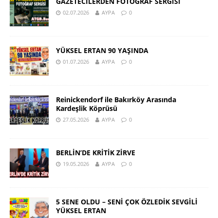
GAZETECİLERDEN FOTOĞRAF SERGİSİ
02.07.2026
AYPA
0
YÜKSEL ERTAN 90 YAŞINDA
01.07.2026
AYPA
0
Reinickendorf ile Bakırköy Arasında
Kardeşlik Köprüsü
27.05.2026
AYPA
0
BERLİN’DE KRİTİK ZİRVE
19.05.2026
AYPA
0
5 SENE OLDU – SENİ ÇOK ÖZLEDİK SEVGİLİ
YÜKSEL ERTAN