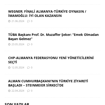
WEGNER: FİNALİ ALMANYA-TÜRKİYE OYNASIN /
İMAMOĞLU: İYİ OLAN KAZANSIN
21.06.2024
0
TÜBA Başkanı Prof. Dr. Muzaffer Şeker: “Emek Olmadan
Başarı Gelmez”
23.05.2024
0
CHP-ALMANYA FEDERASYONU YENİ YÖNETİCİLERİNİ
SEÇTİ
12.05.2024
0
ALMAN CUMHURBAŞKANI’NIN TÜRKİYE ZİYARETİ
BAŞLADI – STEINMEIER SİRKECİ’DE
22.04.2024
0
SON YAZILAR