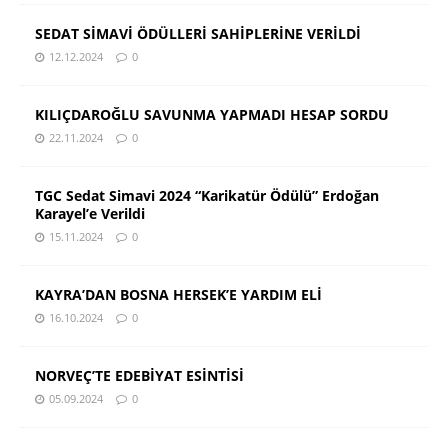
SEDAT SİMAVİ ÖDÜLLERİ SAHİPLERİNE VERİLDİ
12.12.2024
0
KILIÇDAROĞLU SAVUNMA YAPMADI HESAP SORDU
22.11.2024
0
TGC Sedat Simavi 2024 “Karikatür Ödülü” Erdoğan
Karayel’e Verildi
15.11.2024
0
KAYRA’DAN BOSNA HERSEK’E YARDIM ELİ
16.10.2024
0
NORVEÇ’TE EDEBİYAT ESİNTİSİ
05.09.2024
0