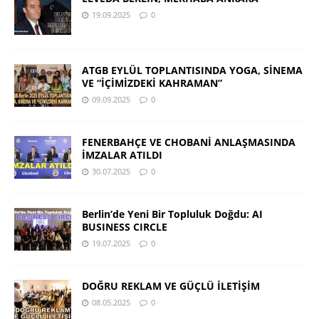
19.09.2025
0
ATGB EYLÜL TOPLANTISINDA YOGA, SİNEMA
VE “İÇİMİZDEKİ KAHRAMAN”
09.09.2025
0
FENERBAHÇE VE CHOBANİ ANLAŞMASINDA
İMZALAR ATILDI
30.07.2025
0
Berlin’de Yeni Bir Topluluk Doğdu: AI
BUSINESS CIRCLE
19.07.2025
0
DOĞRU REKLAM VE GÜÇLÜ İLETİŞİM
08.05.2025
0