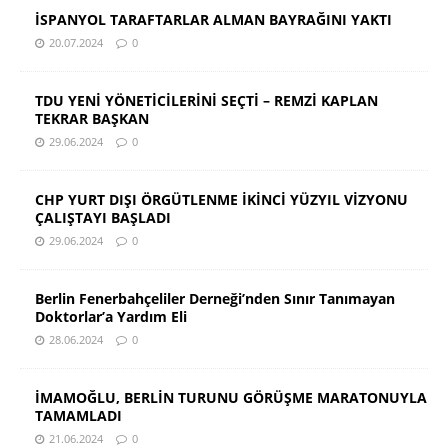
İSPANYOL TARAFTARLAR ALMAN BAYRAĞINI YAKTI
20.07.2024
0
TDU YENİ YÖNETİCİLERİNİ SEÇTİ – REMZİ KAPLAN
TEKRAR BAŞKAN
29.06.2024
0
CHP YURT DIŞI ÖRGÜTLENME İKİNCİ YÜZYIL VİZYONU
ÇALIŞTAYI BAŞLADI
29.06.2024
0
Berlin Fenerbahçeliler Derneği’nden Sınır Tanımayan
Doktorlar’a Yardım Eli
28.06.2024
0
İMAMOĞLU, BERLİN TURUNU GÖRÜŞME MARATONUYLA
TAMAMLADI
21.06.2024
0