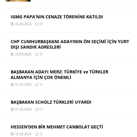
IGMG PAPA’NIN CENAZE TÖRENİNE KATILDI
26.04.2025
0
CHP CUMHURBAŞKANI ADAYININ ÖN SEÇİMİ İÇİN YURT
DIŞI SANDIK ADRESLERİ
23.03.2025
0
BAŞBAKAN ADAYI MERZ: TÜRKİYE ve TÜRKLER
ALMANYA İÇİN ÇOK ÖNEMLİ
21.02.2025
0
BAŞBAKAN SCHOLZ TÜRKLERİ UYARDI
21.02.2025
0
HESSEN’DEN BİR MEHMET CANBOLAT GEÇTİ
16.02.2025
0