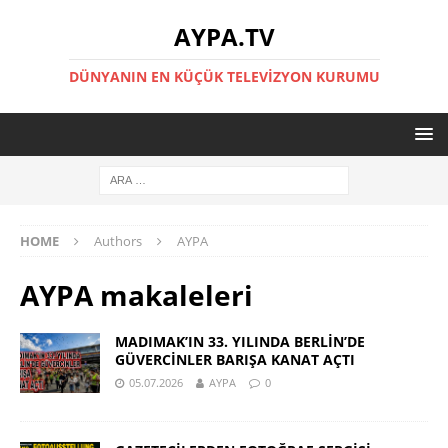
AYPA.TV
DÜNYANIN EN KÜÇÜK TELEVIZYON KURUMU
HOME
Authors
AYPA
AYPA
makaleleri
MADIMAK’IN 33. YILINDA BERLİN’DE
GÜVERCİNLER BARIŞA KANAT AÇTI
05.07.2026
AYPA
0