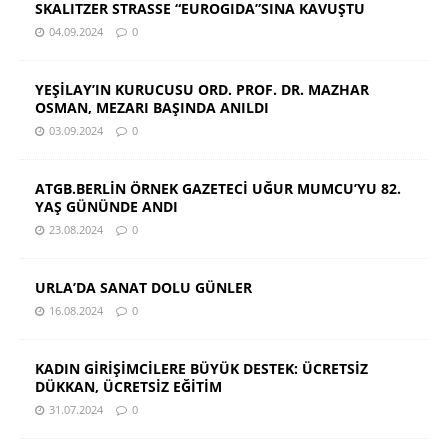
SKALITZER STRASSE “EUROGIDA”SINA KAVUŞTU
04.09.2024
0
YEŞİLAY’IN KURUCUSU ORD. PROF. DR. MAZHAR
OSMAN, MEZARI BAŞINDA ANILDI
03.09.2024
0
ATGB.BERLİN ÖRNEK GAZETECİ UĞUR MUMCU’YU 82.
YAŞ GÜNÜNDE ANDI
23.08.2024
0
URLA’DA SANAT DOLU GÜNLER
16.08.2024
0
KADIN GİRİŞİMCİLERE BÜYÜK DESTEK: ÜCRETSİZ
DÜKKAN, ÜCRETSİZ EĞİTİM
31.07.2024
0