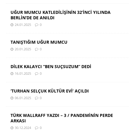
UĞUR MUMCU KATLEDİLİŞİNİN 32’İNCİ YILINDA
BERLİN’DE DE ANILDI
24.01.2025
0
TANIŞTIĞIM UĞUR MUMCU
20.01.2025
0
DİLEK KALAYCI “BEN SUÇSUZUM” DEDİ
16.01.2025
0
‘TURHAN SELÇUK KÜLTÜR EVİ’ AÇILDI
06.01.2025
0
TÜRK WALLRAFF YAZDI – 3 / PANDEMİNİN PERDE
ARKASI
30.12.2024
0