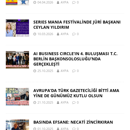
04.04.2026
AYPA
0
SERIES MANIA FESTİVALİNDE JÜRİ BAŞKANI
CEYLAN YILDIRIM
10.03.2026
AYPA
0
AI BUSINESS CIRCLE’IN 4. BULUŞMASI T.C.
BERLİN BAŞKONSOLOSLUĞU’NDA
GERÇEKLEŞTİ
25.10.2025
AYPA
0
AVRUPA’DA TÜRK GAZETECİLİĞİ BİTTİ AMA
YİNE DE GÜNÜMÜZ KUTLU OLSUN
21.10.2025
AYPA
0
BASINDA EFSANE: NECATİ ZİNCİRKIRAN
01.10.2025
AYPA
0