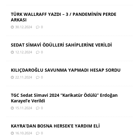
TÜRK WALLRAFF YAZDI – 3 / PANDEMİNİN PERDE
ARKASI
30.12.2024
0
SEDAT SİMAVİ ÖDÜLLERİ SAHİPLERİNE VERİLDİ
12.12.2024
0
KILIÇDAROĞLU SAVUNMA YAPMADI HESAP SORDU
22.11.2024
0
TGC Sedat Simavi 2024 “Karikatür Ödülü” Erdoğan
Karayel’e Verildi
15.11.2024
0
KAYRA’DAN BOSNA HERSEK’E YARDIM ELİ
16.10.2024
0