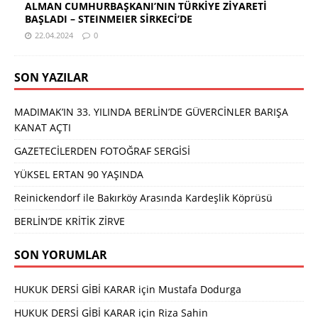
ALMAN CUMHURBAŞKANI’NIN TÜRKİYE ZİYARETİ
BAŞLADI – STEINMEIER SİRKECİ’DE
22.04.2024
0
SON YAZILAR
MADIMAK’IN 33. YILINDA BERLİN’DE GÜVERCİNLER BARIŞA
KANAT AÇTI
GAZETECİLERDEN FOTOĞRAF SERGİSİ
YÜKSEL ERTAN 90 YAŞINDA
Reinickendorf ile Bakırköy Arasında Kardeşlik Köprüsü
BERLİN’DE KRİTİK ZİRVE
SON YORUMLAR
HUKUK DERSİ GİBİ KARAR
için
Mustafa Dodurga
HUKUK DERSİ GİBİ KARAR
için
Riza Sahin