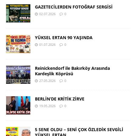
GAZETECİLERDEN FOTOĞRAF SERGİSİ
02.07.2026
0
YÜKSEL ERTAN 90 YAŞINDA
01.07.2026
0
Reinickendorf ile Bakırköy Arasında
Kardeşlik Köprüsü
27.05.2026
0
BERLİN’DE KRİTİK ZİRVE
19.05.2026
0
5 SENE OLDU – SENİ ÇOK ÖZLEDİK SEVGİLİ
YÜKSEL ERTAN