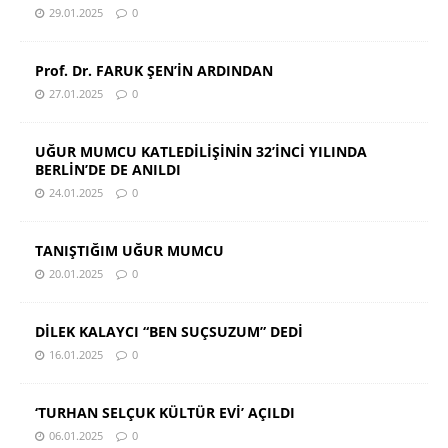
29.01.2025
0
Prof. Dr. FARUK ŞEN’İN ARDINDAN
27.01.2025
0
UĞUR MUMCU KATLEDİLİŞİNİN 32’İNCİ YILINDA
BERLİN’DE DE ANILDI
24.01.2025
0
TANIŞTIĞIM UĞUR MUMCU
20.01.2025
0
DİLEK KALAYCI “BEN SUÇSUZUM” DEDİ
16.01.2025
0
‘TURHAN SELÇUK KÜLTÜR EVİ’ AÇILDI
06.01.2025
0