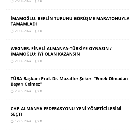
28.06.2024
0
İMAMOĞLU, BERLİN TURUNU GÖRÜŞME MARATONUYLA
TAMAMLADI
21.06.2024
0
WEGNER: FİNALİ ALMANYA-TÜRKİYE OYNASIN /
İMAMOĞLU: İYİ OLAN KAZANSIN
21.06.2024
0
TÜBA Başkanı Prof. Dr. Muzaffer Şeker: “Emek Olmadan
Başarı Gelmez”
23.05.2024
0
CHP-ALMANYA FEDERASYONU YENİ YÖNETİCİLERİNİ
SEÇTİ
12.05.2024
0