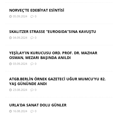
NORVEÇ’TE EDEBİYAT ESİNTİSİ
05.09.2024
0
SKALITZER STRASSE “EUROGIDA”SINA KAVUŞTU
04.09.2024
0
YEŞİLAY’IN KURUCUSU ORD. PROF. DR. MAZHAR
OSMAN, MEZARI BAŞINDA ANILDI
03.09.2024
0
ATGB.BERLİN ÖRNEK GAZETECİ UĞUR MUMCU’YU 82.
YAŞ GÜNÜNDE ANDI
23.08.2024
0
URLA’DA SANAT DOLU GÜNLER
16.08.2024
0