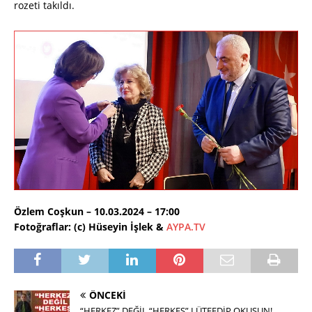
rozeti takıldı.
Özlem Coşkun – 10.03.2024 – 17:00
Fotoğraflar: (c) Hüseyin İşlek &
AYPA.TV
ÖNCEKI
“HERKEZ” DEĞİL “HERKES” LÜTFEDİP OKUSUN!