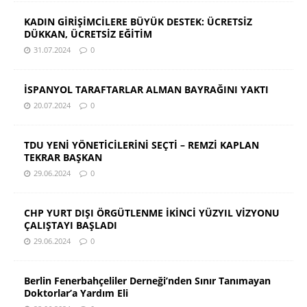
KADIN GİRİŞİMCİLERE BÜYÜK DESTEK: ÜCRETSİZ
DÜKKAN, ÜCRETSİZ EĞİTİM
31.07.2024
0
İSPANYOL TARAFTARLAR ALMAN BAYRAĞINI YAKTI
20.07.2024
0
TDU YENİ YÖNETİCİLERİNİ SEÇTİ – REMZİ KAPLAN
TEKRAR BAŞKAN
29.06.2024
0
CHP YURT DIŞI ÖRGÜTLENME İKİNCİ YÜZYIL VİZYONU
ÇALIŞTAYI BAŞLADI
29.06.2024
0
Berlin Fenerbahçeliler Derneği’nden Sınır Tanımayan
Doktorlar’a Yardım Eli