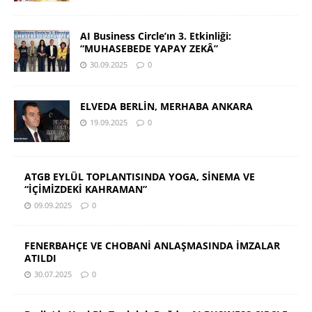
AI Business Circle’ın 3. Etkinliği:
“MUHASEBEDE YAPAY ZEKÂ”
30.09.2025
0
ELVEDA BERLİN, MERHABA ANKARA
19.09.2025
0
ATGB EYLÜL TOPLANTISINDA YOGA, SİNEMA VE
“İÇİMİZDEKİ KAHRAMAN”
09.09.2025
0
FENERBAHÇE VE CHOBANİ ANLAŞMASINDA İMZALAR
ATILDI
30.07.2025
0