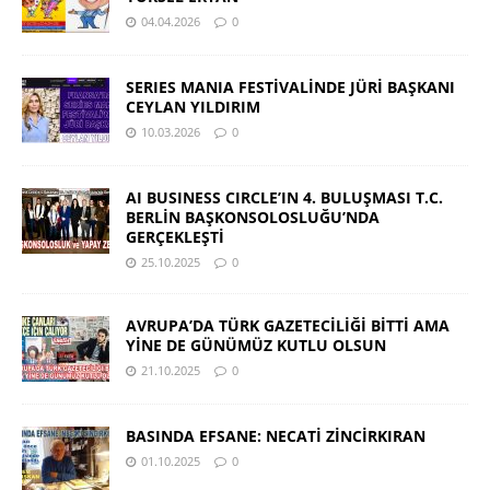
04.04.2026
0
SERIES MANIA FESTİVALİNDE JÜRİ BAŞKANI
CEYLAN YILDIRIM
10.03.2026
0
AI BUSINESS CIRCLE’IN 4. BULUŞMASI T.C.
BERLİN BAŞKONSOLOSLUĞU’NDA
GERÇEKLEŞTİ
25.10.2025
0
AVRUPA’DA TÜRK GAZETECİLİĞİ BİTTİ AMA
YİNE DE GÜNÜMÜZ KUTLU OLSUN
21.10.2025
0
BASINDA EFSANE: NECATİ ZİNCİRKIRAN
01.10.2025
0