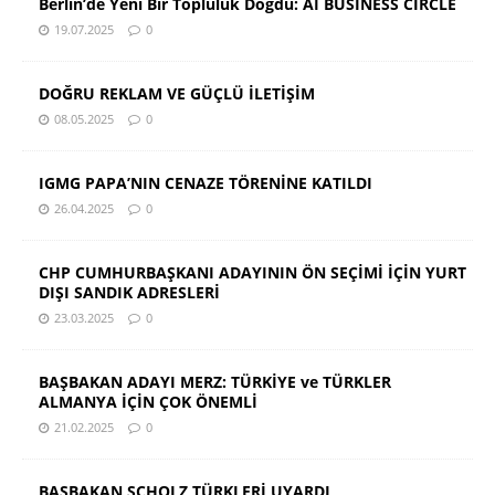
Berlin’de Yeni Bir Topluluk Doğdu: AI BUSINESS CIRCLE
19.07.2025
0
DOĞRU REKLAM VE GÜÇLÜ İLETİŞİM
08.05.2025
0
IGMG PAPA’NIN CENAZE TÖRENİNE KATILDI
26.04.2025
0
CHP CUMHURBAŞKANI ADAYININ ÖN SEÇİMİ İÇİN YURT
DIŞI SANDIK ADRESLERİ
23.03.2025
0
BAŞBAKAN ADAYI MERZ: TÜRKİYE ve TÜRKLER
ALMANYA İÇİN ÇOK ÖNEMLİ
21.02.2025
0
BAŞBAKAN SCHOLZ TÜRKLERİ UYARDI