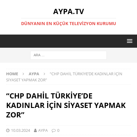
AYPA.TV
DÜNYANIN EN KÜÇÜK TELEVIZYON KURUMU
HOME
AYPA
“CHP DAHİL TÜRKİYE’DE KADINLAR İÇİN
SİYASET YAPMAK ZOR”
“CHP DAHİL TÜRKİYE’DE
KADINLAR İÇİN SİYASET YAPMAK
ZOR”
10.03.2024
AYPA
0