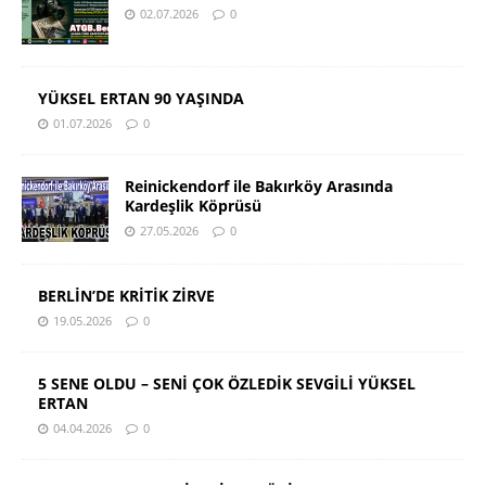
02.07.2026
0
YÜKSEL ERTAN 90 YAŞINDA
01.07.2026
0
Reinickendorf ile Bakırköy Arasında
Kardeşlik Köprüsü
27.05.2026
0
BERLİN’DE KRİTİK ZİRVE
19.05.2026
0
5 SENE OLDU – SENİ ÇOK ÖZLEDİK SEVGİLİ YÜKSEL
ERTAN
04.04.2026
0