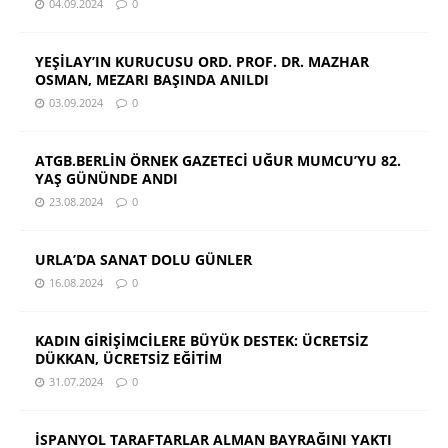
04.09.2024
0
YEŞİLAY’IN KURUCUSU ORD. PROF. DR. MAZHAR
OSMAN, MEZARI BAŞINDA ANILDI
03.09.2024
0
ATGB.BERLİN ÖRNEK GAZETECİ UĞUR MUMCU’YU 82.
YAŞ GÜNÜNDE ANDI
23.08.2024
0
URLA’DA SANAT DOLU GÜNLER
16.08.2024
0
KADIN GİRİŞİMCİLERE BÜYÜK DESTEK: ÜCRETSİZ
DÜKKAN, ÜCRETSİZ EĞİTİM
31.07.2024
0
İSPANYOL TARAFTARLAR ALMAN BAYRAĞINI YAKTI