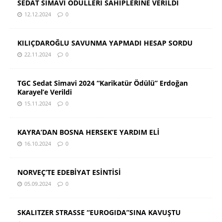
SEDAT SİMAVİ ÖDÜLLERİ SAHİPLERİNE VERİLDİ
12.12.2024
0
KILIÇDAROĞLU SAVUNMA YAPMADI HESAP SORDU
22.11.2024
0
TGC Sedat Simavi 2024 “Karikatür Ödülü” Erdoğan
Karayel’e Verildi
15.11.2024
0
KAYRA’DAN BOSNA HERSEK’E YARDIM ELİ
16.10.2024
0
NORVEÇ’TE EDEBİYAT ESİNTİSİ
05.09.2024
0
SKALITZER STRASSE “EUROGIDA”SINA KAVUŞTU