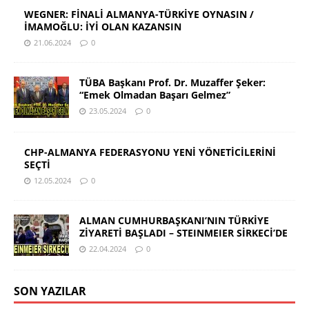
WEGNER: FİNALİ ALMANYA-TÜRKİYE OYNASIN /
İMAMOĞLU: İYİ OLAN KAZANSIN
21.06.2024
0
TÜBA Başkanı Prof. Dr. Muzaffer Şeker:
“Emek Olmadan Başarı Gelmez”
23.05.2024
0
CHP-ALMANYA FEDERASYONU YENİ YÖNETİCİLERİNİ
SEÇTİ
12.05.2024
0
ALMAN CUMHURBAŞKANI’NIN TÜRKİYE
ZİYARETİ BAŞLADI – STEINMEIER SİRKECİ’DE
22.04.2024
0
SON YAZILAR