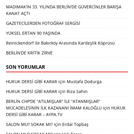
MADIMAK’IN 33. YILINDA BERLİN’DE GÜVERCİNLER BARIŞA
KANAT AÇTI
GAZETECİLERDEN FOTOĞRAF SERGİSİ
YÜKSEL ERTAN 90 YAŞINDA
Reinickendorf ile Bakırköy Arasında Kardeşlik Köprüsü
BERLİN’DE KRİTİK ZİRVE
SON YORUMLAR
HUKUK DERSİ GİBİ KARAR
için
Mustafa Dodurga
HUKUK DERSİ GİBİ KARAR
için
Riza Sahin
BERLİN CHP’DE “ATILMIŞLAR” İLE “ATANMIŞLAR”
MÜCADELESİNİN İLK KAZANANI İMAM KALOĞLU
için
HUKUK
DERSİ GİBİ KARAR – AYPA.TV
SALON MU? SOKAK MI?
için
Erdal Topbaş