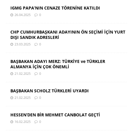
IGMG PAPA’NIN CENAZE TÖRENİNE KATILDI
26.04.2025
0
CHP CUMHURBAŞKANI ADAYININ ÖN SEÇİMİ İÇİN YURT
DIŞI SANDIK ADRESLERİ
23.03.2025
0
BAŞBAKAN ADAYI MERZ: TÜRKİYE ve TÜRKLER
ALMANYA İÇİN ÇOK ÖNEMLİ
21.02.2025
0
BAŞBAKAN SCHOLZ TÜRKLERİ UYARDI
21.02.2025
0
HESSEN’DEN BİR MEHMET CANBOLAT GEÇTİ
16.02.2025
0