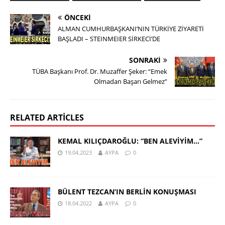
ÖNCEKI
ALMAN CUMHURBAŞKANI’NIN TÜRKİYE ZİYARETİ
BAŞLADI – STEINMEIER SİRKECİ’DE
SONRAKI
TÜBA Başkanı Prof. Dr. Muzaffer Şeker: “Emek
Olmadan Başarı Gelmez”
RELATED ARTICLES
KEMAL KILIÇDAROĞLU: “BEN ALEVİYİM…”
19.04.2023
AYPA
0
BÜLENT TEZCAN’IN BERLİN KONUŞMASI
18.04.2022
AYPA
0