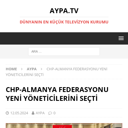
AYPA.TV
DÜNYANIN EN KÜÇÜK TELEVIZYON KURUMU
HOME
AYPA
CHP-ALMANYA FEDERASYONU YENİ
YÖNETİCİLERİNİ SEÇTİ
CHP-ALMANYA FEDERASYONU
YENİ YÖNETİCİLERİNİ SEÇTİ
12.05.2024
AYPA
0