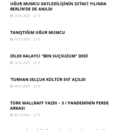
UĞUR MUMCU KATLEDİLİŞİNİN 32’İNCİ YILINDA
BERLİN’DE DE ANILDI
24.01.2025
0
TANIŞTIĞIM UĞUR MUMCU
20.01.2025
0
DİLEK KALAYCI “BEN SUÇSUZUM” DEDİ
16.01.2025
0
‘TURHAN SELÇUK KÜLTÜR EVİ’ AÇILDI
06.01.2025
0
TÜRK WALLRAFF YAZDI – 3 / PANDEMİNİN PERDE
ARKASI
30.12.2024
0