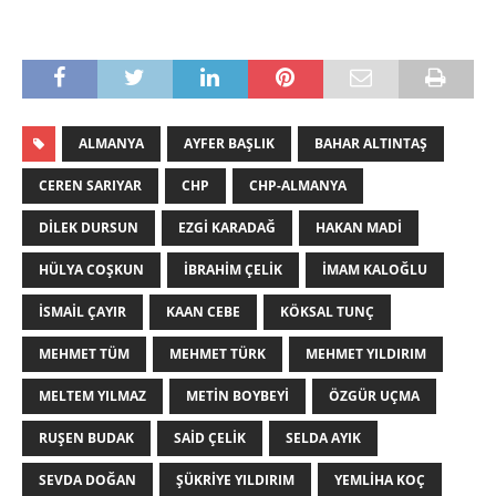
ALMANYA
AYFER BAŞLIK
BAHAR ALTINTAŞ
CEREN SARIYAR
CHP
CHP-ALMANYA
DILEK DURSUN
EZGI KARADAĞ
HAKAN MADI
HÜLYA COŞKUN
İBRAHIM ÇELIK
İMAM KALOĞLU
İSMAIL ÇAYIR
KAAN CEBE
KÖKSAL TUNÇ
MEHMET TÜM
MEHMET TÜRK
MEHMET YILDIRIM
MELTEM YILMAZ
METIN BOYBEYI
ÖZGÜR UÇMA
RUŞEN BUDAK
SAID ÇELIK
SELDA AYIK
SEVDA DOĞAN
ŞÜKRIYE YILDIRIM
YEMLIHA KOÇ