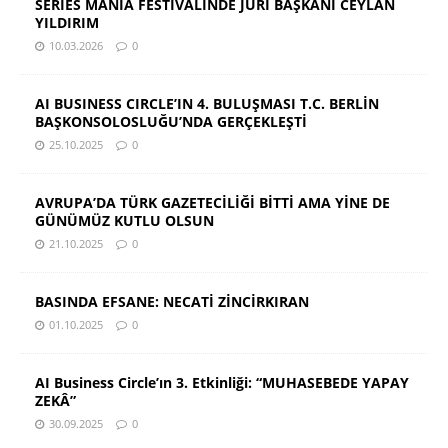
SERIES MANIA FESTİVALİNDE JÜRİ BAŞKANI CEYLAN
YILDIRIM
10.03.2026
0
AI BUSINESS CIRCLE’IN 4. BULUŞMASI T.C. BERLİN
BAŞKONSOLOSLUĞU’NDA GERÇEKLEŞTİ
25.10.2025
0
AVRUPA’DA TÜRK GAZETECİLİĞİ BİTTİ AMA YİNE DE
GÜNÜMÜZ KUTLU OLSUN
21.10.2025
0
BASINDA EFSANE: NECATİ ZİNCİRKIRAN
01.10.2025
0
AI Business Circle’ın 3. Etkinliği: “MUHASEBEDE YAPAY
ZEKÂ”
30.09.2025
0