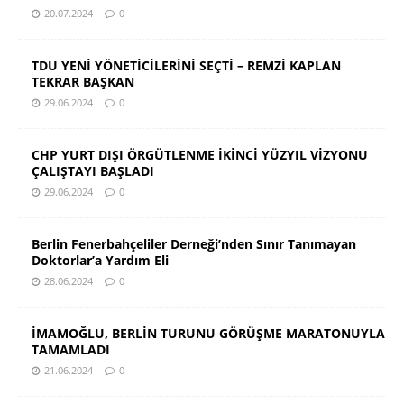
20.07.2024
0
TDU YENİ YÖNETİCİLERİNİ SEÇTİ – REMZİ KAPLAN
TEKRAR BAŞKAN
29.06.2024
0
CHP YURT DIŞI ÖRGÜTLENME İKİNCİ YÜZYIL VİZYONU
ÇALIŞTAYI BAŞLADI
29.06.2024
0
Berlin Fenerbahçeliler Derneği’nden Sınır Tanımayan
Doktorlar’a Yardım Eli
28.06.2024
0
İMAMOĞLU, BERLİN TURUNU GÖRÜŞME MARATONUYLA
TAMAMLADI
21.06.2024
0