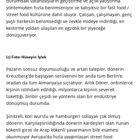
durumdaki vatandaşların geçiştirme ve açlık yatıştırma
yöntemiyken hızla benimseniyor ve katışıksız bir fast food /
street food kültürüne dahil oluyor. Çalışan, çalışmayan, genç
yaşlı herkesin benimsediği ve zevkle mideye indirdiği, en
kestirme yoldan ulaşılan en egzotik bir yiyeceğe
dönüşüveriyor.
(c) Foto: Hüseyin İşlek
Pazarın sonsuz doyumsuzluğu ve artan talepler, dönerin
Kreuzberg’de başlayan serüvenini bir anda tüm Berlin’e,
oradan da tüm Almanya’ya sıçratıyor. Artık Döner, onbinlerce
kişinin istihdam edildiği, milyonlarca kişinin severek
tükettiği, binbir çeşidi ve yöntemi olan bir endüstriye
dönüşmüş durumda.
Şinitzeli, köri wurstu ve hamburgeri sollayalı çok olmuş
dönerin. Karşılaştırıldığında dönerin kardeşleri olan Yunan
kökenli giros ile Arap kökenli şavarmanın bile esamesi
okunmuyor Avrupa’da hızla yaygınlaşan street food