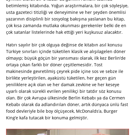
betimlemiş kitabında. Yoğun araştırmalara, bir çok söyleşiye,
usta gazeteci titizliği ve deneyimine ve her şeyden önemlisi
yazarının disiplinli bir sosyolog bakışına yaslanan bu kitap,
çok kısa zamanda mutlaka okunması gerekenler belki de en
çok satanlar listelerinde hak ettiği yeri kuşkusuz alacaktır.
Hatırı sayılır bir çok olguya değinse de kitabın asıl konusu
Türkiye sınırları içinde tüketilen klasik ve alışılagelen döner
olmayıp; büyük göçün bir yansıması olarak, ilk kez Berlin’de
ortaya çıkan farklı bir döner çeşitlemesidir. Tost
makinesinde gevretilmiş çeyrek pide içine sos ve sebze ile
birlikte yerleştirilen, ayaküstü tüketilen, her geçen gün
yeniliklere açık olan ve her damak zevkine ve her keseye
uyarlı olarak sürekli evrilen yenilikçi bir tatdır söz konusu
olan. Bir çok Avrupa ülkesinde Berlin Kebabı ya da Cermen
Kebabı olarak da adlandırılan döner, artık dünyaca ünlü fast
food devleriyle bile boy ölçüşecek, McDonalds’a, Burger
King’e kafa tutacak bir konuma gelmiştir.