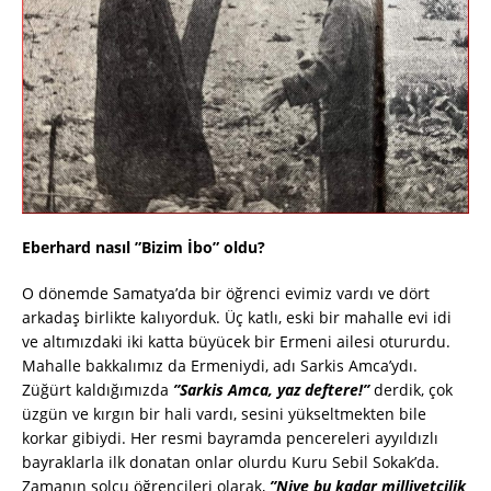
Eberhard nasıl ”Bizim İbo” oldu?
O dönemde Samatya’da bir öğrenci evimiz vardı ve dört
arkadaş birlikte kalıyorduk. Üç katlı, eski bir mahalle evi idi
ve altımızdaki iki katta büyücek bir Ermeni ailesi otururdu.
Mahalle bakkalımız da Ermeniydi, adı Sarkis Amca’ydı.
Züğürt kaldığımızda
”Sarkis Amca, yaz deftere!”
derdik, çok
üzgün ve kırgın bir hali vardı, sesini yükseltmekten bile
korkar gibiydi. Her resmi bayramda pencereleri ayyıldızlı
bayraklarla ilk donatan onlar olurdu Kuru Sebil Sokak’da.
Zamanın solcu öğrencileri olarak,
”Niye bu kadar milliyetçilik