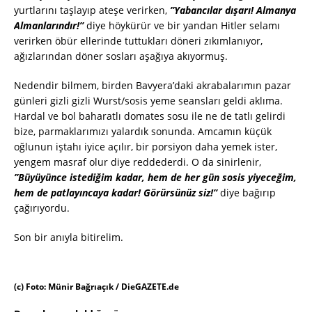
yurtlarını taşlayıp ateşe verirken,
”Yabancılar dışarı! Almanya
Almanlarındır!”
diye höykürür ve bir yandan Hitler selamı
verirken öbür ellerinde tuttukları döneri zıkımlanıyor,
ağızlarından döner sosları aşağıya akıyormuş.
Nedendir bilmem, birden Bavyera’daki akrabalarımın pazar
günleri gizli gizli Wurst/sosis yeme seansları geldi aklıma.
Hardal ve bol baharatlı domates sosu ile ne de tatlı gelirdi
bize, parmaklarımızı yalardık sonunda. Amcamın küçük
oğlunun iştahı iyice açılır, bir porsiyon daha yemek ister,
yengem masraf olur diye reddederdi. O da sinirlenir,
”Büyüyünce istediğim kadar, hem de her gün sosis yiyeceğim,
hem de patlayıncaya kadar! Görürsünüz siz!”
diye bağırıp
çağırıyordu.
Son bir anıyla bitirelim.
(c) Foto: Münir Bağrıaçık / DieGAZETE.de