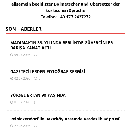
allgemein beeidigter Dolmetscher und Übersetzer der
türkischen Sprache
Telefon: +49 177 2427272
SON HABERLER
MADIMAK’IN 33. YILINDA BERLİN’DE GÜVERCİNLER
BARIŞA KANAT AÇTI
05.07.2026
0
GAZETECİLERDEN FOTOĞRAF SERGİSİ
02.07.2026
0
YÜKSEL ERTAN 90 YAŞINDA
01.07.2026
0
Reinickendorf ile Bakırköy Arasında Kardeşlik Köprüsü
27.05.2026
0