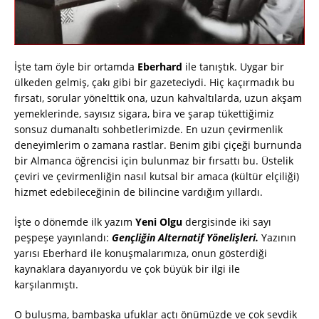
İşte tam öyle bir ortamda
Eberhard
ile tanıştık. Uygar bir
ülkeden gelmiş, çakı gibi bir gazeteciydi. Hiç kaçırmadık bu
fırsatı, sorular yönelttik ona, uzun kahvaltılarda, uzun akşam
yemeklerinde, sayısız sigara, bira ve şarap tükettiğimiz
sonsuz dumanaltı sohbetlerimizde. En uzun çevirmenlik
deneyimlerim o zamana rastlar. Benim gibi çiçeği burnunda
bir Almanca öğrencisi için bulunmaz bir fırsattı bu. Üstelik
çeviri ve çevirmenliğin nasıl kutsal bir amaca (kültür elçiliği)
hizmet edebileceğinin de bilincine vardığım yıllardı.
İşte o dönemde ilk yazım
Yeni Olgu
dergisinde iki sayı
peşpeşe yayınlandı:
Gençliğin Alternatif Yönelişleri.
Yazının
yarısı Eberhard ile konuşmalarımıza, onun gösterdiği
kaynaklara dayanıyordu ve çok büyük bir ilgi ile
karşılanmıştı.
O buluşma, bambaşka ufuklar açtı önümüzde ve çok sevdik