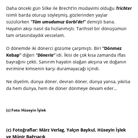
Daha önceki gün Silke ile Brecht’in müdavimi olduğu
Trichter
isimli barda oturup söyleşmiş, gözlerinden yaşlar
süzülürken
”Tüm umudumuz Gorbi’de!”
demişti bana.
Hayatın akışı nasıl da hızlanmıştı. Tarihsel bir dönüşümün
tam ortasındaydık vesselam.
O dönemde iki dönerci gözüme çarpmıştı. Biri
”Dönmez
Kebap”
diğeri
”Döneria”
idi. İkisi de çok kısa zamanda iflas
bayrağını çekti. Sanırım hayatın olağan akışına ve doğanın
evrimine kimsenin karşı duramayacağı içindi.
Ne diyelim, dünya döner, devran döner, dünya yansa, yıkılsa
da hem dünya, hem de döner dönmeye devam eder…
(c) Foto: Hüseyin İşlek
(c) Fotoğraflar: März Verlag, Yalçın Baykul, Hüseyin İşlek
ve Münir Bağrıaçık