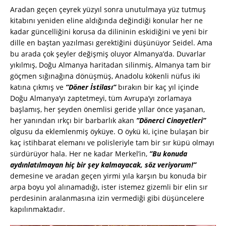
Aradan geçen çeyrek yüzyıl sonra unutulmaya yüz tutmuş
kitabını yeniden eline aldığında değindiği konular her ne
kadar güncelliğini korusa da dilininin eskidiğini ve yeni bir
dille en baştan yazılması gerektiğini düşünüyor Seidel. Ama
bu arada çok şeyler değişmiş oluyor Almanya’da. Duvarlar
yıkılmış, Doğu Almanya haritadan silinmiş, Almanya tam bir
göçmen sığınağına dönüşmüş, Anadolu kökenli nüfus iki
katına çıkmış ve
”Döner İstilası”
bırakın bir kaç yıl içinde
Doğu Almanya’yı zaptetmeyi, tüm Avrupa’yı zorlamaya
başlamış, her şeyden önemlisi geride yıllar önce yaşanan,
her yanından ırkçı bir barbarlık akan
”Dönerci Cinayetleri”
olgusu da eklemlenmiş öyküye. O öykü ki, içine bulaşan bir
kaç istihbarat elemanı ve polisleriyle tam bir sır küpü olmayı
sürdürüyor hala. Her ne kadar Merkel’in,
”Bu konuda
aydınlatılmayan hiç bir şey kalmayacak, söz veriyorum!”
demesine ve aradan geçen yirmi yıla karşın bu konuda bir
arpa boyu yol alınamadığı, ister istemez gizemli bir elin sır
perdesinin aralanmasına izin vermediği gibi düşüncelere
kapılınmaktadır.