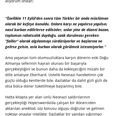
alıyorum ondan:
”Özellikle 11 Eylül’den sonra tüm Türkler bir anda müslüman
olarak bir kefeye konuldu. Onlara karşı ne yapılırsa yapılsın,
nasıl kurban edilirlerse edilsinler, onlar yine de düzeni bozan,
toplumun rahatsızlık duyduğu, uzak durulması gereken
”failler” olarak algılanmayı sürdürüyorlar ve başlarına ne
gelirse gelsin, asla kurban olarak görülmek istenmiyorlar.”
Ama yaşanan tüm olumsuzluklara karşın dönerin eski Doğu
Almanya seferinin hayran olunası bir başarıyla
gerçekleştiğini ve bunun daha da kökleşeciğini mizahi bir
dille anlatıyor Eberhard. Üstelik Neonazi hareketinin çok
güçlü olduğu kentlerde bile, dazlaklar da dahil gizli gizli de
olsa bolca döner tüketilmeye başlanmış bile.
Hatta kitapta yer alan ünlü Neonazi saldırılarının
gerçekleştiği Hoyerswerda’da çalışan bir dönerciden
aktarılan anektod, söz konusu olguyu doğrular ve gelinen
noktayı onaylar nitelikte: Dazlaklar bir yandan sığınmacı