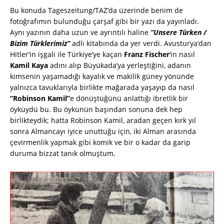
Bu konuda Tageszeitung/TAZ’da üzerinde benim de
fotoğrafımın bulunduğu çarşaf gibi bir yazı da yayınladı.
Aynı yazının daha uzun ve ayrıntılı haline
”Unsere Türken /
Bizim Türklerimiz”
adlı kitabında da yer verdi. Avusturya’dan
Hitler’in işgali ile Türkiye’ye kaçan
Franz Fischer
‘in nasıl
Kamil Kaya
adını alıp Büyükada’ya yerleştiğini, adanın
kimsenin yaşamadığı kayalık ve makilik güney yönünde
yalnızca tavuklarıyla birlikte mağarada yaşayıp da nasıl
”Robinson Kamil”
e dönüştüğünü anlattığı ibretlik bir
öyküydü bu. Bu öykünün başından sonuna dek hep
birlikteydik; hatta Robinson Kamil, aradan geçen kırk yıl
sonra Almancayı iyice unuttuğu için, iki Alman arasında
çevirmenlik yapmak gibi komik ve bir o kadar da garip
duruma bizzat tanık olmuştum.