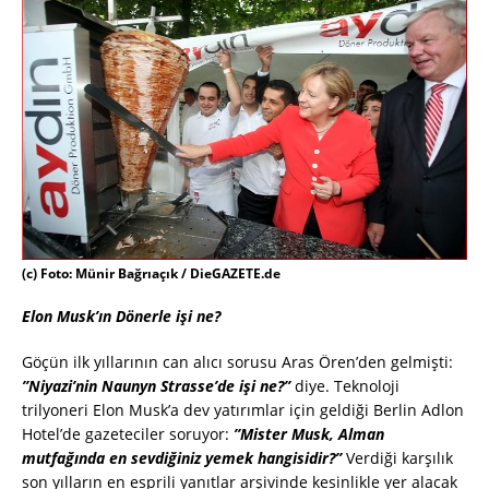
(c) Foto: Münir Bağrıaçık / DieGAZETE.de
Elon Musk’ın Dönerle işi ne?
Göçün ilk yıllarının can alıcı sorusu Aras Ören’den gelmişti:
”Niyazi’nin Naunyn Strasse’de işi ne?”
diye. Teknoloji
trilyoneri Elon Musk’a dev yatırımlar için geldiği Berlin Adlon
Hotel’de gazeteciler soruyor:
”Mister Musk, Alman
mutfağında en sevdiğiniz yemek hangisidir?”
Verdiği karşılık
son yılların en esprili yanıtlar arşivinde kesinlikle yer alacak