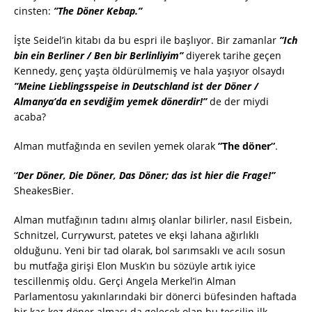
cinsten:
”The Döner Kebap.”
İşte Seidel’in kitabı da bu espri ile başlıyor. Bir zamanlar
”Ich
bin ein Berliner / Ben bir Berlinliyim”
diyerek tarihe geçen
Kennedy, genç yaşta öldürülmemiş ve hala yaşıyor olsaydı
”Meine Lieblingsspeise in Deutschland ist der Döner /
Almanya’da en sevdiğim yemek dönerdir!”
de der miydi
acaba?
Alman mutfağında en sevilen yemek olarak
”The döner”
.
‘
‘Der Döner, Die Döner, Das Döner; das ist hier die Frage!”
SheakesBier.
Alman mutfağının tadını almış olanlar bilirler, nasıl Eisbein,
Schnitzel, Currywurst, patetes ve ekşi lahana ağırlıklı
olduğunu. Yeni bir tad olarak, bol sarımsaklı ve acılı sosun
bu mutfağa girişi Elon Musk’ın bu sözüyle artık iyice
tescillenmiş oldu. Gerçi Angela Merkel’in Alman
Parlamentosu yakınlarındaki bir dönerci büfesinden haftada
bir kaç kez döner alması da gelecek olan bu tescilin ilk