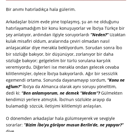
Bir anımı hatırladıkça hala gülerim.
Arkadaşlar bizim evde yine toplaşmış, şu an ne olduğunu
hatırlayamadığım bir konu konuşuyorlar ve İbo’ya Türkçe bir
şey anlatıyor, ardından ilgiyle soruyorlardı
”Neden?”
Uzaktan
kulak misafiri oldum, aralarında çeviri olmadan nasıl
anlaşacaklar diye merakla bekliyordum. Sorudan sonra İbo
bir sözlüğe bakıyor, bir düşünüyor, zorlanıyor bir daha
sözlüğe bakıyor; gelgelelim bir türlü sorulana karşılık
veremiyordu. Diğerleri ise merakla ondan gelecek cevaba
kilitlenmişler, öylece İbo’ya bakıyorlardı. Ağır bir sessizlik
egemendi ortama. Sonunda dayanamayıp sordum,
”Konu ne
oğlum?”
İbo’ya da Almanca olarak aynı soruyu yönelttim,
dedi ki:
”Ben anlamıyorum, ne demek ”Medem”?
Gülmekten
kendimizi yerlere atmıştık. İbo’nun sözlükte arayıp da
bulamadığı sözcük, iletişimi kilitlemişti anlaşılan.
O dönemden arkadaşlar hala gülümseyerek ve sevgiyle
sorarlar:
”Bizim İbo’yu görüyor musun Berlin’de, ne yapıyor?”
diye.