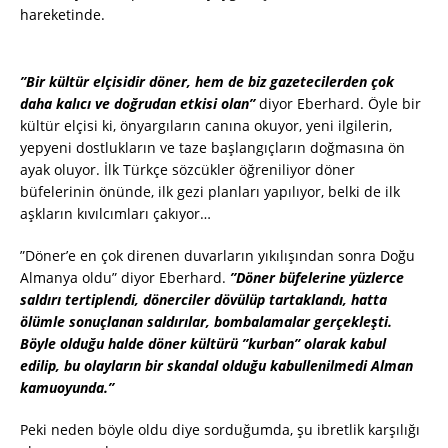
hareketinde.
”Bir kültür elçisidir döner, hem de biz gazetecilerden çok
daha kalıcı ve doğrudan etkisi olan”
diyor Eberhard. Öyle bir
kültür elçisi ki, önyargıların canına okuyor, yeni ilgilerin,
yepyeni dostlukların ve taze başlangıçların doğmasına ön
ayak oluyor. İlk Türkçe sözcükler öğreniliyor döner
büfelerinin önünde, ilk gezi planları yapılıyor, belki de ilk
aşkların kıvılcımları çakıyor…
”Döner’e en çok direnen duvarların yıkılışından sonra Doğu
Almanya oldu” diyor Eberhard.
”Döner büfelerine yüzlerce
saldırı tertiplendi, dönerciler dövülüp tartaklandı, hatta
ölümle sonuçlanan saldırılar, bombalamalar gerçekleşti.
Böyle olduğu halde döner kültürü ”kurban” olarak kabul
edilip, bu olayların bir skandal olduğu kabullenilmedi Alman
kamuoyunda.”
Peki neden böyle oldu diye sorduğumda, şu ibretlik karşılığı