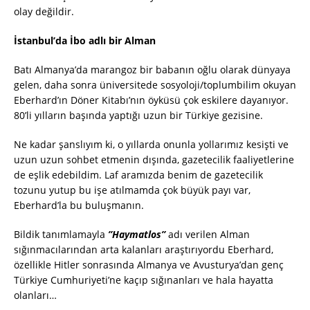
olay değildir.
İstanbul’da İbo adlı bir Alman
Batı Almanya’da marangoz bir babanın oğlu olarak dünyaya
gelen, daha sonra üniversitede sosyoloji/toplumbilim okuyan
Eberhard’ın Döner Kitabı’nın öyküsü çok eskilere dayanıyor.
80’li yılların başında yaptığı uzun bir Türkiye gezisine.
Ne kadar şanslıyım ki, o yıllarda onunla yollarımız kesişti ve
uzun uzun sohbet etmenin dışında, gazetecilik faaliyetlerine
de eşlik edebildim. Laf aramızda benim de gazetecilik
tozunu yutup bu işe atılmamda çok büyük payı var,
Eberhard’la bu buluşmanın.
Bildik tanımlamayla
”Haymatlos”
adı verilen Alman
sığınmacılarından arta kalanları araştırıyordu Eberhard,
özellikle Hitler sonrasında Almanya ve Avusturya’dan genç
Türkiye Cumhuriyeti’ne kaçıp sığınanları ve hala hayatta
olanları…