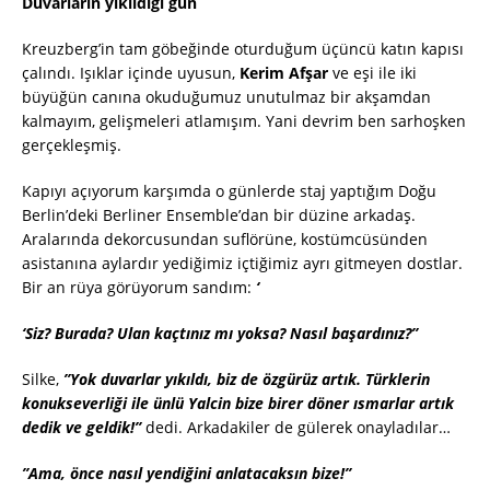
Duvarların yıkıldığı gün
Kreuzberg’in tam göbeğinde oturduğum üçüncü katın kapısı
çalındı. Işıklar içinde uyusun,
Kerim Afşar
ve eşi ile iki
büyüğün canına okuduğumuz unutulmaz bir akşamdan
kalmayım, gelişmeleri atlamışım. Yani devrim ben sarhoşken
gerçekleşmiş.
Kapıyı açıyorum karşımda o günlerde staj yaptığım Doğu
Berlin’deki Berliner Ensemble’dan bir düzine arkadaş.
Aralarında dekorcusundan suflörüne, kostümcüsünden
asistanına aylardır yediğimiz içtiğimiz ayrı gitmeyen dostlar.
Bir an rüya görüyorum sandım:
‘
‘Siz? Burada? Ulan kaçtınız mı yoksa? Nasıl başardınız?”
Silke,
”Yok duvarlar yıkıldı, biz de özgürüz artık. Türklerin
konukseverliği ile ünlü Yalcin bize birer döner ısmarlar artık
dedik ve geldik!”
dedi. Arkadakiler de gülerek onayladılar…
”Ama, önce nasıl yendiğini anlatacaksın bize!”